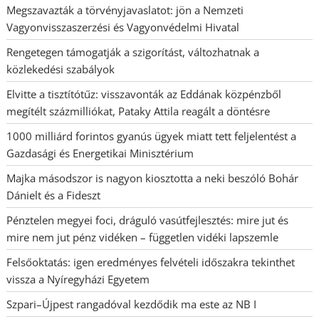
Megszavazták a törvényjavaslatot: jön a Nemzeti
Vagyonvisszaszerzési és Vagyonvédelmi Hivatal
Rengetegen támogatják a szigorítást, változhatnak a
közlekedési szabályok
Elvitte a tisztítótűz: visszavonták az Eddának közpénzből
megítélt százmilliókat, Pataky Attila reagált a döntésre
1000 milliárd forintos gyanús ügyek miatt tett feljelentést a
Gazdasági és Energetikai Minisztérium
Majka másodszor is nagyon kiosztotta a neki beszóló Bohár
Dánielt és a Fideszt
Pénztelen megyei foci, dráguló vasútfejlesztés: mire jut és
mire nem jut pénz vidéken – független vidéki lapszemle
Felsőoktatás: igen eredményes felvételi időszakra tekinthet
vissza a Nyíregyházi Egyetem
Szpari–Újpest rangadóval kezdődik ma este az NB I