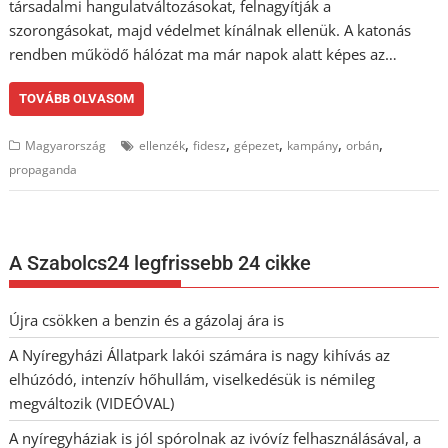
társadalmi hangulatváltozásokat, felnagyítják a
szorongásokat, majd védelmet kínálnak ellenük. A katonás
rendben működő hálózat ma már napok alatt képes az…
TOVÁBB OLVASOM
,
,
,
,
,
Magyarország
ellenzék
fidesz
gépezet
kampány
orbán
propaganda
A Szabolcs24 legfrissebb 24 cikke
Újra csökken a benzin és a gázolaj ára is
A Nyíregyházi Állatpark lakói számára is nagy kihívás az
elhúzódó, intenzív hőhullám, viselkedésük is némileg
megváltozik (VIDEÓVAL)
A nyíregyháziak is jól spórolnak az ivóvíz felhasználásával, a