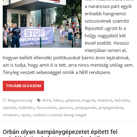
a narancsos párt egyik
erősebb hangnemű
szócsövének számító
Riposttól ugrott ki a
hölgy nagyjából két
évvel ezelőtt. Hosszú
interjúban ismeri el,
hogyan kellett ellenzéki politikusokat bármi áron lejáratniuk,
azt is tudja, hogy amit ő is tett, arra nincs mentség utólag sem.
Tényleg veszett sebességgel omlik a NER rendszere.
TOVÁBB OLVASOM
,
,
,
,
,
,
Magyarország
felső
fidesz
gépezet
kiugrott
kötelező
lejáratás
,
,
,
,
,
,
lejárató
működés
összeomlás
parancs
propaganda
propagandista
,
,
rendszer
ripost
szabolcs-szatmár-bereg megye
Orbán olyan kampánygépezetet épített fel