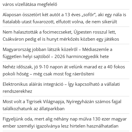
város vízellátása megfelelő
Alaposan összetört két autót a 13 éves „sofőr”, aki egy nála is
fiatalabb utast fuvarozott, elfutott volna, de nem sikerült
Nem halasztották a focimeccseket, Újpesten rosszul lett,
Csákváron pedig el is hunyt mérkőzés közben egy játékos
Magyarország jobban látszik közelről – Médiaszemle a
független helyi sajtóból – 2026 harmincegyedik hete
Nehéz időszak, jó 9-10 napon át velünk marad ez a 40 fokos
pokoli hőség – még csak most fog ráerősíteni
Elektronikus aláírás integráció – Így kapcsolható a vállalati
rendszerekhez
Most volt a Tigrisek Világnapja, Nyíregyházán számos fajjal
találkozhatunk az állatparkban
Figyeljünk oda, mert alig néhány nap múlva 130 ezer magyar
ember személyi igazolványa lesz hirtelen használhatatlan