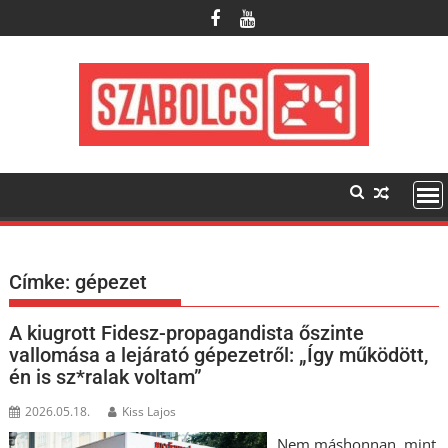
Skip
to
content
Címke:
gépezet
A kiugrott Fidesz-propagandista őszinte
vallomása a lejárató gépezetről: „Így működött,
én is sz*ralak voltam”
2026.05.18.
Kiss Lajos
Nem máshonnan, mint