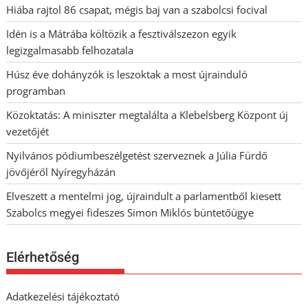
Hiába rajtol 86 csapat, mégis baj van a szabolcsi focival
Idén is a Mátrába költözik a fesztiválszezon egyik
legizgalmasabb felhozatala
Húsz éve dohányzók is leszoktak a most újrainduló
programban
Közoktatás: A miniszter megtalálta a Klebelsberg Központ új
vezetőjét
Nyilvános pódiumbeszélgetést szerveznek a Júlia Fürdő
jövőjéről Nyíregyházán
Elveszett a mentelmi jog, újraindult a parlamentből kiesett
Szabolcs megyei fideszes Simon Miklós büntetőügye
Elérhetőség
Adatkezelési tájékoztató