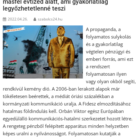
másfél évtized alatt, ami gyakorlatilag
legyőzhetetlenné teszi
2022.04.26.
szabolcs24.hu
A propaganda, a
folyamatos sulykolás
és a gyakorlatilag
végtelen pénzügyi és
emberi forrás, ami ezt
a rendszert
folyamatosan ilyen
vagy olyan okból segíti,
rendkívül kemény dió. A 2006-ban lerakott alapok már
tökéletesen beérettek, a médiát óriási százalékban a
kormányzati kommunikáció uralja. A Fidesz elmozdításához
hatalmas földindulás kell. Orbán Viktor egész Európában
egyedülálló kommunikációs-hatalmi szerkezetet hozott létre.
A rengeteg pénzből felépített apparátus minden helyzetben
képes uralni a nyilvánosságot. Folyamatosan kutatják a