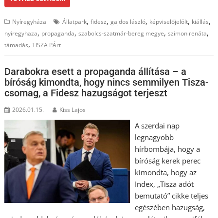
,
,
,
,
,
Nyíregyháza
Állatpark
fidesz
gajdos lászló
képviselőjelölt
kiállás
,
,
,
,
nyiregyhaza
propaganda
szabolcs-szatmár-bereg megye
szimon renáta
,
támadás
TISZA PÁrt
Darabokra esett a propaganda állítása – a
bíróság kimondta, hogy nincs semmilyen Tisza-
csomag, a Fidesz hazugságot terjeszt
2026.01.15.
Kiss Lajos
A szerdai nap
legnagyobb
hírbombája, hogy a
bíróság kerek perec
kimondta, hogy az
Index, „Tisza adót
bemutató” cikke teljes
egészében hazugság,