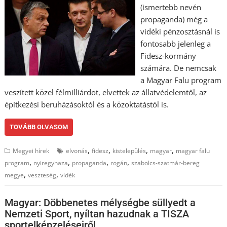
(ismertebb nevén
propaganda) még a
vidéki pénzosztásnál is
fontosabb jelenleg a
Fidesz-kormány
számára. De nemcsak
a Magyar Falu program
veszített közel félmilliárdot, elvettek az állatvédelemtől, az
építkezési beruházásoktól és a közoktatástól is.
TOVÁBB OLVASOM
,
,
,
,
Megyei hírek
elvonás
fidesz
kistelepülés
magyar
magyar falu
,
,
,
,
program
nyiregyhaza
propaganda
rogán
szabolcs-szatmár-bereg
,
,
megye
veszteség
vidék
Magyar: Döbbenetes mélységbe süllyedt a
Nemzeti Sport, nyíltan hazudnak a TISZA
sportelképzeléseiről