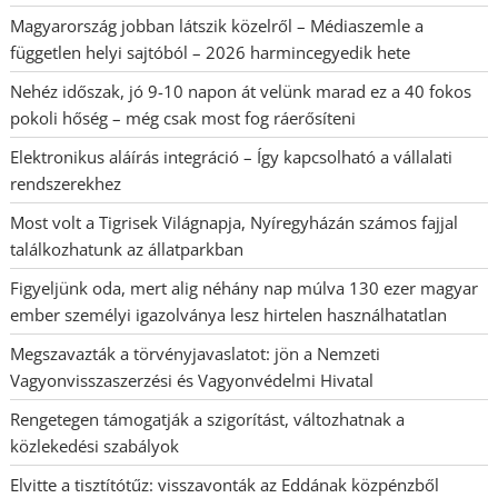
Magyarország jobban látszik közelről – Médiaszemle a
független helyi sajtóból – 2026 harmincegyedik hete
Nehéz időszak, jó 9-10 napon át velünk marad ez a 40 fokos
pokoli hőség – még csak most fog ráerősíteni
Elektronikus aláírás integráció – Így kapcsolható a vállalati
rendszerekhez
Most volt a Tigrisek Világnapja, Nyíregyházán számos fajjal
találkozhatunk az állatparkban
Figyeljünk oda, mert alig néhány nap múlva 130 ezer magyar
ember személyi igazolványa lesz hirtelen használhatatlan
Megszavazták a törvényjavaslatot: jön a Nemzeti
Vagyonvisszaszerzési és Vagyonvédelmi Hivatal
Rengetegen támogatják a szigorítást, változhatnak a
közlekedési szabályok
Elvitte a tisztítótűz: visszavonták az Eddának közpénzből