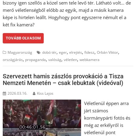
bizony igen szellős a közel sem tele levő tér. Látható volt… de
merő véletlenségből előbb az egyik, majd a másik kamera
képe is hirtelen leállt. Hogyhogy pont egyszerre némult el a
két fix kamera?
TOVÁBB OLVASOM
,
,
,
,
,
Magyarország
dobó tér
eger
elrejtés
fidesz
Orbán Viktor
,
,
,
,
országjárás
propaganda
valóság
véletlen
webkamera
Szervezett hamis zászlós provokáció a Tisza
Nemzeti Menetén – csak lebuktak (videóval)
2026.03.16.
Kiss Lajos
Véletlenül éppen arra
járt számos
kormánypárti fotós és
még az erkélyről is
véletlenül pont