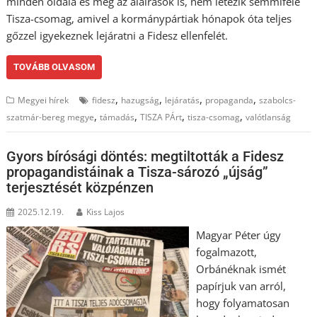
minden oldala és még az aláírások is, nem létezik semmiféle
Tisza-csomag, amivel a kormánypártiak hónapok óta teljes
gőzzel igyekeznek lejáratni a Fidesz ellenfelét.
TOVÁBB OLVASOM
,
,
,
,
Megyei hírek
fidesz
hazugság
lejáratás
propaganda
szabolcs-
,
,
,
,
szatmár-bereg megye
támadás
TISZA PÁrt
tisza-csomag
valótlanság
Gyors bírósági döntés: megtiltották a Fidesz
propagandistáinak a Tisza-sározó „újság”
terjesztését közpénzen
2025.12.19.
Kiss Lajos
Magyar Péter úgy
fogalmazott,
Orbánéknak ismét
papírjuk van arról,
hogy folyamatosan