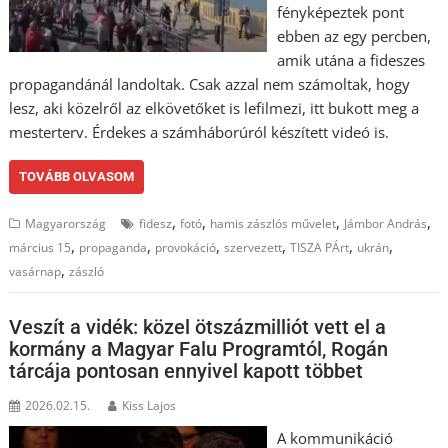
fényképeztek pont
ebben az egy percben,
amik utána a fideszes
propagandánál landoltak. Csak azzal nem számoltak, hogy
lesz, aki közelről az elkövetőket is lefilmezi, itt bukott meg a
mesterterv. Érdekes a számháborúról készített videó is.
TOVÁBB OLVASOM
,
,
,
,
Magyarország
fidesz
fotó
hamis zászlós művelet
Jámbor András
,
,
,
,
,
,
március 15
propaganda
provokáció
szervezett
TISZA PÁrt
ukrán
,
vasárnap
zászló
Veszít a vidék: közel ötszázmilliót vett el a
kormány a Magyar Falu Programtól, Rogán
tárcája pontosan ennyivel kapott többet
2026.02.15.
Kiss Lajos
A kommunikáció