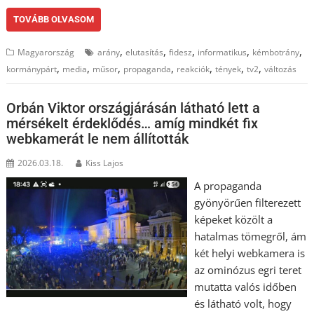
TOVÁBB OLVASOM
,
,
,
,
,
Magyarország
arány
elutasítás
fidesz
informatikus
kémbotrány
,
,
,
,
,
,
,
kormánypárt
media
műsor
propaganda
reakciók
tények
tv2
változás
Orbán Viktor országjárásán látható lett a
mérsékelt érdeklődés… amíg mindkét fix
webkamerát le nem állították
2026.03.18.
Kiss Lajos
A propaganda
gyönyörűen filterezett
képeket közölt a
hatalmas tömegről, ám
két helyi webkamera is
az ominózus egri teret
mutatta valós időben
és látható volt, hogy