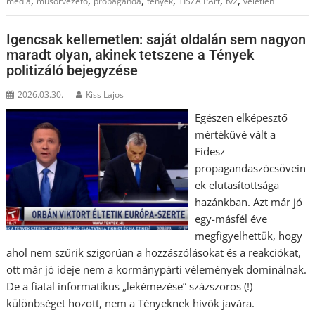
media
műsorvezető
propaganda
tények
TISZA PÁrt
tv2
véletlen
Igencsak kellemetlen: saját oldalán sem nagyon
maradt olyan, akinek tetszene a Tények
politizáló bejegyzése
2026.03.30.
Kiss Lajos
Egészen elképesztő
mértékűvé vált a
Fidesz
propagandaszócsövein
ek elutasítottsága
hazánkban. Azt már jó
egy-másfél éve
megfigyelhettük, hogy
ahol nem szűrik szigorúan a hozzászólásokat és a reakciókat,
ott már jó ideje nem a kormánypárti vélemények dominálnak.
De a fiatal informatikus „lekémezése” százszoros (!)
különbséget hozott, nem a Tényeknek hívők javára.