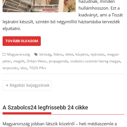
hazudnak, minden
hullámhosszon. Ezt a
kiadványt, ami a Tiszát
lejáratni készült, szintén bő négymillió háztartásba tervezték
eljuttatni.
TOVÁBB OLVASOM
,
,
,
,
,
Magyarország
bíróság
fidesz
ítélet
közpénz
lejáratás
magyar
,
,
,
,
,
péter
megtilt
Orbán Viktor
propaganda
szabolcs-szatmár-bereg megye
,
,
terjesztés
tilos
TISZA PÁrt
Bejegyzés
Régebbi bejegyzések
navigáció
A Szabolcs24 legfrissebb 24 cikke
Magyarország jobban látszik közelről – heti médiaszemle a