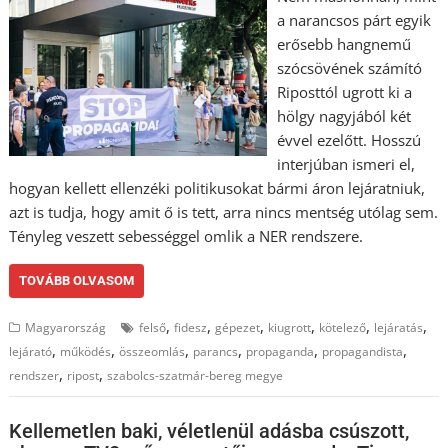
a narancsos párt egyik
erősebb hangnemű
szócsövének számító
Riposttól ugrott ki a
hölgy nagyjából két
évvel ezelőtt. Hosszú
interjúban ismeri el,
hogyan kellett ellenzéki politikusokat bármi áron lejáratniuk,
azt is tudja, hogy amit ő is tett, arra nincs mentség utólag sem.
Tényleg veszett sebességgel omlik a NER rendszere.
TOVÁBB OLVASOM
,
,
,
,
,
,
Magyarország
felső
fidesz
gépezet
kiugrott
kötelező
lejáratás
,
,
,
,
,
,
lejárató
működés
összeomlás
parancs
propaganda
propagandista
,
,
rendszer
ripost
szabolcs-szatmár-bereg megye
Kellemetlen baki, véletlenül adásba csúszott,