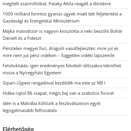
megítélt százmilliókat, Pataky Attila reagált a döntésre
1000 milliárd forintos gyanús ügyek miatt tett feljelentést a
Gazdasági és Energetikai Minisztérium
Majka másodszor is nagyon kiosztotta a neki beszóló Bohár
Dánielt és a Fideszt
Pénztelen megyei foci, dráguló vasútfejlesztés: mire jut és
mire nem jut pénz vidéken – független vidéki lapszemle
Felsőoktatás: igen eredményes felvételi időszakra tekinthet
vissza a Nyíregyházi Egyetem
Szpari–Újpest rangadóval kezdődik ma este az NB I
Hiába rajtol 86 csapat, mégis baj van a szabolcsi focival
Idén is a Mátrába költözik a fesztiválszezon egyik
legizgalmasabb felhozatala
Elérhetőség