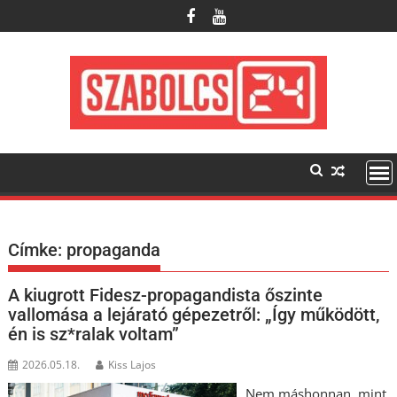
Skip
to
content
Címke:
propaganda
A kiugrott Fidesz-propagandista őszinte
vallomása a lejárató gépezetről: „Így működött,
én is sz*ralak voltam”
2026.05.18.
Kiss Lajos
Nem máshonnan, mint