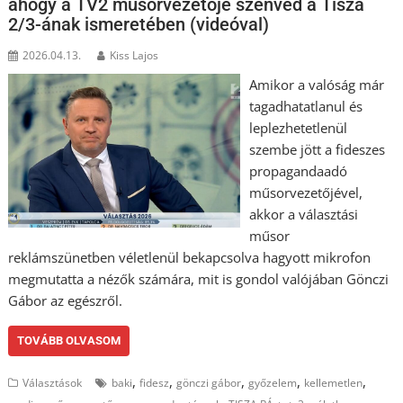
ahogy a TV2 műsorvezetője szenved a Tisza
2/3-ának ismeretében (videóval)
2026.04.13.
Kiss Lajos
Amikor a valóság már
tagadhatatlanul és
leplezhetetlenül
szembe jött a fideszes
propagandaadó
műsorvezetőjével,
akkor a választási
műsor
reklámszünetben véletlenül bekapcsolva hagyott mikrofon
megmutatta a nézők számára, mit is gondol valójában Gönczi
Gábor az egészről.
TOVÁBB OLVASOM
,
,
,
,
,
Választások
baki
fidesz
gönczi gábor
győzelem
kellemetlen
,
,
,
,
,
,