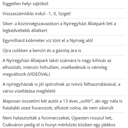
független helyi sajtóból
Visszaszámlálás indul: -1, 0, Sziget!
Siker: a közönségszavazáson a Nyíregyházi Állatpark lett a
legkedveltebb állatkert
Egymilliárd köbméter víz tűnt el a Nyírség alól
Újra csökken a benzin és a gázolaj ára is
A Nyíregyházi Állatpark lakói számára is nagy kihívás az
elhúzódó, intenzív hőhullám, viselkedésük is némileg
megváltozik (VIDEÓVAL)
A nyíregyháziak is jól spórolnak az ivóvíz felhasználásával, a
város vízellátása megfelelő
Alaposan összetört két autót a 13 éves „sofőr”, aki egy nála is
fiatalabb utast fuvarozott, elfutott volna, de nem sikerült
Nem halasztották a focimeccseket, Újpesten rosszul lett,
Csákváron pedig el is hunyt mérkőzés közben egy játékos