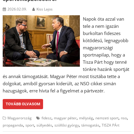
2026.02.09.
Kiss Lajos
Napok óta azzal van
tele a nem igazán
burkoltan fideszes
kötődésű, legnagyobb
magyarországi
sportnapilap, hogy a
Tisza Párt hogy tenné
tönkre hazánk sportját
és annak támogatását. Magyar Péter most tisztába tette a
dolgokat, amiből gyorsan kiderült, az NSO cikkei simán
hazugságok, erre hívta fel a figyelmet a pártvezér.
TOVÁBB OLVASOM
,
,
,
,
,
Magyarország
fidesz
magyar péter
mélység
nemzeti sport
nso
,
,
,
,
,
propaganda
sport
süllyedés
szöllősi györgy
támogatás
TISZA PÁrt