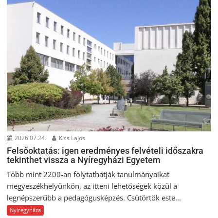
2026.07.24.
Kiss Lajos
Felsőoktatás: igen eredményes felvételi időszakra
tekinthet vissza a Nyíregyházi Egyetem
Több mint 2200-an folytathatják tanulmányaikat
megyeszékhelyünkön, az itteni lehetőségek közül a
legnépszerűbb a pedagógusképzés. Csütörtök este...
Nyíregyháza