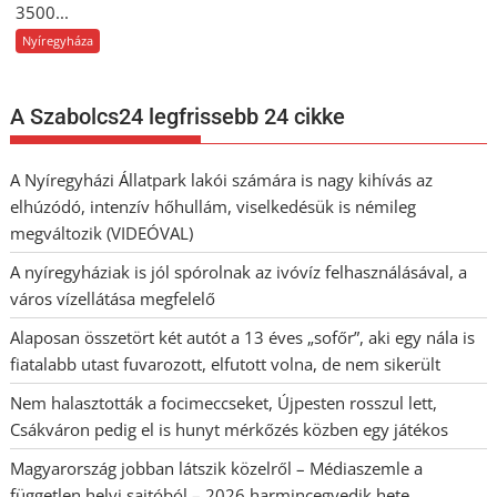
3500...
Nyíregyháza
A Szabolcs24 legfrissebb 24 cikke
A Nyíregyházi Állatpark lakói számára is nagy kihívás az
elhúzódó, intenzív hőhullám, viselkedésük is némileg
megváltozik (VIDEÓVAL)
A nyíregyháziak is jól spórolnak az ivóvíz felhasználásával, a
város vízellátása megfelelő
Alaposan összetört két autót a 13 éves „sofőr”, aki egy nála is
fiatalabb utast fuvarozott, elfutott volna, de nem sikerült
Nem halasztották a focimeccseket, Újpesten rosszul lett,
Csákváron pedig el is hunyt mérkőzés közben egy játékos
Magyarország jobban látszik közelről – Médiaszemle a
független helyi sajtóból – 2026 harmincegyedik hete