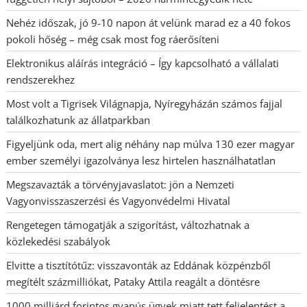
Nehéz időszak, jó 9-10 napon át velünk marad ez a 40 fokos
pokoli hőség – még csak most fog ráerősíteni
Elektronikus aláírás integráció – Így kapcsolható a vállalati
rendszerekhez
Most volt a Tigrisek Világnapja, Nyíregyházán számos fajjal
találkozhatunk az állatparkban
Figyeljünk oda, mert alig néhány nap múlva 130 ezer magyar
ember személyi igazolványa lesz hirtelen használhatatlan
Megszavazták a törvényjavaslatot: jön a Nemzeti
Vagyonvisszaszerzési és Vagyonvédelmi Hivatal
Rengetegen támogatják a szigorítást, változhatnak a
közlekedési szabályok
Elvitte a tisztítótűz: visszavonták az Eddának közpénzből
megítélt százmilliókat, Pataky Attila reagált a döntésre
1000 milliárd forintos gyanús ügyek miatt tett feljelentést a