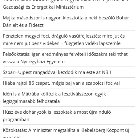
Gazdasági és Energetikai Minisztérium
Majka másodszor is nagyon kiosztotta a neki beszóló Bohár
Dánielt és a Fideszt
Pénztelen megyei foci, dráguló vasútfejlesztés: mire jut és
mire nem jut pénz vidéken – független vidéki lapszemle
Felsőoktatás: igen eredményes felvételi időszakra tekinthet
vissza a Nyíregyházi Egyetem
Szpari–Újpest rangadóval kezdődik ma este az NB I
Hiába rajtol 86 csapat, mégis baj van a szabolcsi focival
Idén is a Mátrába költözik a fesztiválszezon egyik
legizgalmasabb felhozatala
Húsz éve dohányzók is leszoktak a most újrainduló
programban
Közoktatás: A miniszter megtalálta a Klebelsberg Központ új
vezetőjét