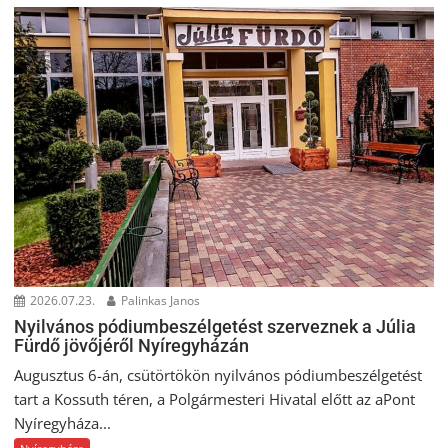
2026.07.23.
Palinkas Janos
Nyilvános pódiumbeszélgetést szerveznek a Júlia
Fürdő jövőjéről Nyíregyházán
Augusztus 6-án, csütörtökön nyilvános pódiumbeszélgetést
tart a Kossuth téren, a Polgármesteri Hivatal előtt az aPont
Nyíregyháza...