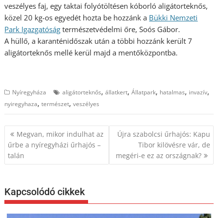
veszélyes faj, egy taktai folyótöltésen kóborló aligátorteknős,
közel 20 kg-os egyedét hozta be hozzánk a
Bükki Nemzeti
Park Igazgatóság
természetvédelmi őre, Soós Gábor.
A hüllő, a karanténidőszak után a többi hozzánk került 7
aligátorteknős mellé kerül majd a mentőközpontba.
,
,
,
,
,
Nyíregyháza
aligátorteknős
állatkert
Állatpark
hatalmas
invazív
,
,
nyiregyhaza
természet
veszélyes
Bejegyzés
Megvan, mikor indulhat az
Újra szabolcsi űrhajós: Kapu
navigáció
űrbe a nyíregyházi űrhajós –
Tibor kilövésre vár, de
talán
megéri-e ez az országnak?
Kapcsolódó cikkek