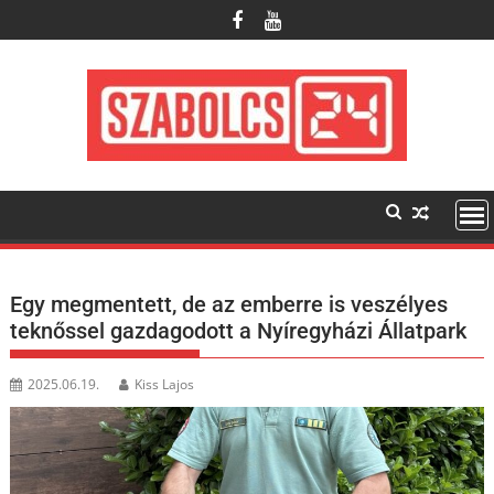
Skip
to
content
Egy megmentett, de az emberre is veszélyes
teknőssel gazdagodott a Nyíregyházi Állatpark
2025.06.19.
Kiss Lajos