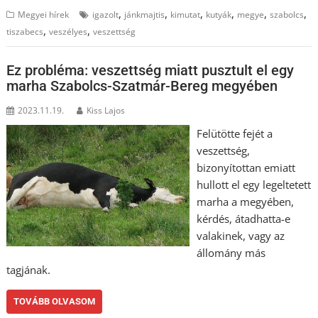
,
,
,
,
,
,
Megyei hírek
igazolt
jánkmajtis
kimutat
kutyák
megye
szabolcs
,
,
tiszabecs
veszélyes
veszettség
Ez probléma: veszettség miatt pusztult el egy
marha Szabolcs-Szatmár-Bereg megyében
2023.11.19.
Kiss Lajos
Felütötte fejét a
veszettség,
bizonyítottan emiatt
hullott el egy legeltetett
marha a megyében,
kérdés, átadhatta-e
valakinek, vagy az
állomány más
tagjának.
TOVÁBB OLVASOM