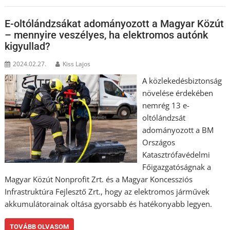
E-oltólándzsákat adományozott a Magyar Közút
– mennyire veszélyes, ha elektromos autónk
kigyullad?
2024.02.27.
Kiss Lajos
A közlekedésbiztonság
növelése érdekében
nemrég 13 e-
oltólándzsát
adományozott a BM
Országos
Katasztrófavédelmi
Főigazgatóságnak a
Magyar Közút Nonprofit Zrt. és a Magyar Koncessziós
Infrastruktúra Fejlesztő Zrt., hogy az elektromos járművek
akkumulátorainak oltása gyorsabb és hatékonyabb legyen.
TOVÁBB OLVASOM