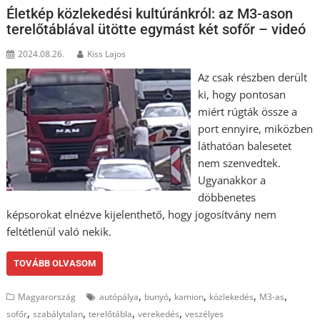
Életkép közlekedési kultúránkról: az M3-ason
terelőtáblával ütötte egymást két sofőr – videó
2024.08.26.
Kiss Lajos
Az csak részben derült
ki, hogy pontosan
miért rúgták össze a
port ennyire, miközben
láthatóan balesetet
nem szenvedtek.
Ugyanakkor a
döbbenetes
képsorokat elnézve kijelenthető, hogy jogosítvány nem
feltétlenül való nekik.
TOVÁBB OLVASOM
,
,
,
,
,
Magyarország
autópálya
bunyó
kamion
közlekedés
M3-as
,
,
,
,
sofőr
szabálytalan
terelőtábla
verekedés
veszélyes