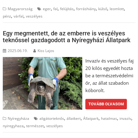
,
,
,
,
,
,
Magyarország
eger
fal
felújítás
forráshiány
külső
leomlott
,
,
pénz
várfal
veszélyes
Egy megmentett, de az emberre is veszélyes
teknőssel gazdagodott a Nyíregyházi Állatpark
2025.06.19.
Kiss Lajos
Invazív és veszélyes faj
20 kilós egyedét hozta
be a természetvédelmi
őr, az állat szabadon
kóborolt.
TOVÁBB OLVASOM
,
,
,
,
,
Nyíregyháza
aligátorteknős
állatkert
Állatpark
hatalmas
invazív
,
,
nyiregyhaza
természet
veszélyes