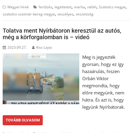
,
,
,
,
,
Megyei hírek
fertőzés
legeltetett
marha
nébih
Szabolcs megye
,
,
szabolcs-szatmár-bereg megye
veszélyes
veszettség
Tolatva ment Nyírbátoron keresztül az autós,
még a körforgalomban is – videó
2023.09.27.
Kiss Lajos
Meg is jegyezték
gyorsan, hogy ez így
hazaárulás, hiszen
Orbán Viktor
megmondta, hogy
előre megyünk, nem
hátra. És azt is, hogy
legyünk Nyírbátorak.
TOVÁBB OLVASOM