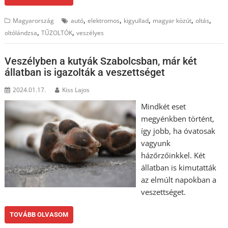
,
,
,
,
,
Magyarország
autó
elektromos
kigyullad
magyar közút
oltás
,
,
oltólándzsa
TŰZOLTÓK
veszélyes
Veszélyben a kutyák Szabolcsban, már két
állatban is igazolták a veszettséget
2024.01.17.
Kiss Lajos
Mindkét eset
megyénkben történt,
így jobb, ha óvatosak
vagyunk
házőrzőinkkel. Két
állatban is kimutatták
az elmúlt napokban a
veszettséget.
TOVÁBB OLVASOM