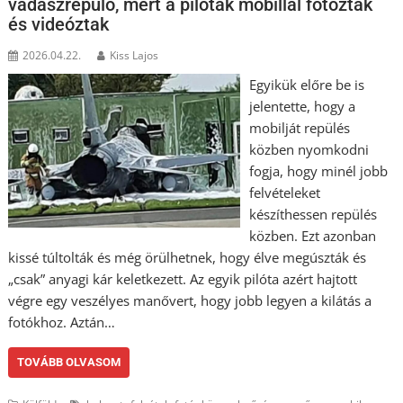
vadászrepülő, mert a pilóták mobillal fotóztak
és videóztak
2026.04.22.
Kiss Lajos
Egyikük előre be is
jelentette, hogy a
mobilját repülés
közben nyomkodni
fogja, hogy minél jobb
felvételeket
készíthessen repülés
közben. Ezt azonban
kissé túltolták és még örülhetnek, hogy élve megúszták és
„csak” anyagi kár keletkezett. Az egyik pilóta azért hajtott
végre egy veszélyes manővert, hogy jobb legyen a kilátás a
fotókhoz. Aztán…
TOVÁBB OLVASOM
,
,
,
,
,
,