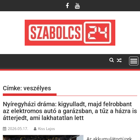
Skip
to
content
Címke:
veszélyes
Nyíregyházi dráma: kigyulladt, majd felrobbant
az elektromos autó a garázsban, a tűz a házra is
átterjedt, ami lakhatatlan lett
2026.05.17.
Kiss Lajos
Az akkumulátortüzek