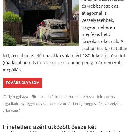
és -robbanások az
átlagosnál is
veszélyesebbek,
nagyon nehezen
megfékezhető
lángolást okoznak. A
családi ház lakhatatlan
lett, a robbanás előtt az akku valamiért 180 fokra forrósodott
(ráadásul nem is töltés közben), onnan pedig már nem volt
megállás.
TOVÁBB OLVASOM
,
,
,
,
Nyíregyháza
akkumulátor
elektromos
felhevül
felrobbant
,
,
,
,
,
kigyulladt
nyiregyhaza
szabolcs-szatmár-bereg megye
tűz
veszélyes
villanyautó
Hihetetlen: azért ütközött össze két