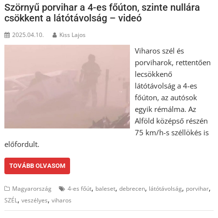
Szörnyű porvihar a 4-es főúton, szinte nullára
csökkent a látótávolság – videó
2025.04.10.
Kiss Lajos
Viharos szél és
porviharok, rettentően
lecsökkenő
látótávolság a 4-es
főúton, az autósok
egyik rémálma. Az
Alföld középső részén
75 km/h-s széllökés is
előfordult.
TOVÁBB OLVASOM
,
,
,
,
,
Magyarország
4-es főút
baleset
debrecen
látótávolság
porvihar
,
,
SZÉL
veszélyes
viharos