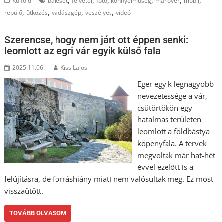
Külföld
baleset
felvétel
fotó
könnyelműség
manőver
mobil
,
,
,
,
repülő
ütközés
vadászgép
veszélyes
videó
Szerencse, hogy nem járt ott éppen senki:
leomlott az egri vár egyik külső fala
2025.11.06.
Kiss Lajos
Eger egyik legnagyobb
nevezetessége a vár,
csütörtökön egy
hatalmas területen
leomlott a földbástya
köpenyfala. A tervek
megvoltak már hat-hét
évvel ezelőtt is a
felújításra, de forráshiány miatt nem valósultak meg. Ez most
visszaütött.
TOVÁBB OLVASOM