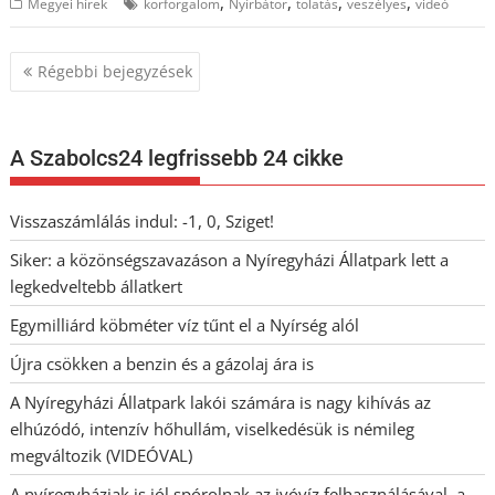
,
,
,
,
Megyei hírek
körforgalom
Nyírbátor
tolatás
veszélyes
videó
Bejegyzés
Régebbi bejegyzések
navigáció
A Szabolcs24 legfrissebb 24 cikke
Visszaszámlálás indul: -1, 0, Sziget!
Siker: a közönségszavazáson a Nyíregyházi Állatpark lett a
legkedveltebb állatkert
Egymilliárd köbméter víz tűnt el a Nyírség alól
Újra csökken a benzin és a gázolaj ára is
A Nyíregyházi Állatpark lakói számára is nagy kihívás az
elhúzódó, intenzív hőhullám, viselkedésük is némileg
megváltozik (VIDEÓVAL)
A nyíregyháziak is jól spórolnak az ivóvíz felhasználásával, a