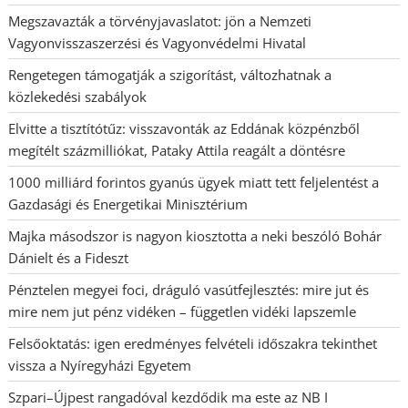
Megszavazták a törvényjavaslatot: jön a Nemzeti
Vagyonvisszaszerzési és Vagyonvédelmi Hivatal
Rengetegen támogatják a szigorítást, változhatnak a
közlekedési szabályok
Elvitte a tisztítótűz: visszavonták az Eddának közpénzből
megítélt százmilliókat, Pataky Attila reagált a döntésre
1000 milliárd forintos gyanús ügyek miatt tett feljelentést a
Gazdasági és Energetikai Minisztérium
Majka másodszor is nagyon kiosztotta a neki beszóló Bohár
Dánielt és a Fideszt
Pénztelen megyei foci, dráguló vasútfejlesztés: mire jut és
mire nem jut pénz vidéken – független vidéki lapszemle
Felsőoktatás: igen eredményes felvételi időszakra tekinthet
vissza a Nyíregyházi Egyetem
Szpari–Újpest rangadóval kezdődik ma este az NB I