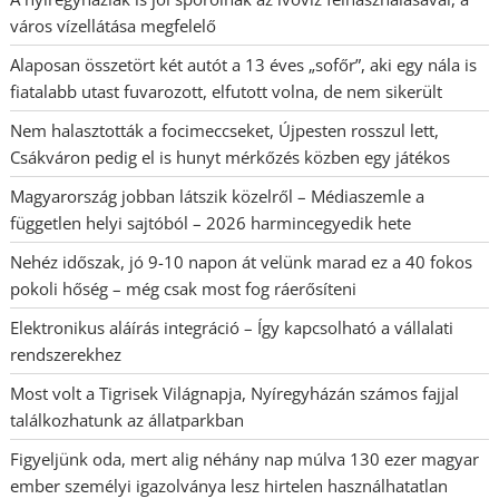
város vízellátása megfelelő
Alaposan összetört két autót a 13 éves „sofőr”, aki egy nála is
fiatalabb utast fuvarozott, elfutott volna, de nem sikerült
Nem halasztották a focimeccseket, Újpesten rosszul lett,
Csákváron pedig el is hunyt mérkőzés közben egy játékos
Magyarország jobban látszik közelről – Médiaszemle a
független helyi sajtóból – 2026 harmincegyedik hete
Nehéz időszak, jó 9-10 napon át velünk marad ez a 40 fokos
pokoli hőség – még csak most fog ráerősíteni
Elektronikus aláírás integráció – Így kapcsolható a vállalati
rendszerekhez
Most volt a Tigrisek Világnapja, Nyíregyházán számos fajjal
találkozhatunk az állatparkban
Figyeljünk oda, mert alig néhány nap múlva 130 ezer magyar
ember személyi igazolványa lesz hirtelen használhatatlan