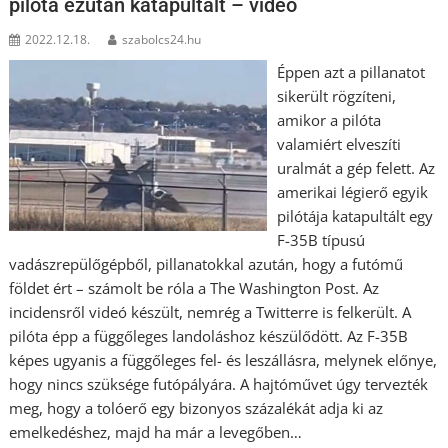
pilóta ezután katapultált – videó
2022.12.18.
szabolcs24.hu
Éppen azt a pillanatot
sikerült rögzíteni,
amikor a pilóta
valamiért elveszíti
uralmát a gép felett. Az
amerikai légierő egyik
pilótája katapultált egy
F-35B típusú
vadászrepülőgépből, pillanatokkal azután, hogy a futómű
földet ért – számolt be róla a The Washington Post. Az
incidensről videó készült, nemrég a Twitterre is felkerült. A
pilóta épp a függőleges landoláshoz készülődött. Az F-35B
képes ugyanis a függőleges fel- és leszállásra, melynek előnye,
hogy nincs szüksége futópályára. A hajtóművet úgy tervezték
meg, hogy a tolóerő egy bizonyos százalékát adja ki az
emelkedéshez, majd ha már a levegőben…