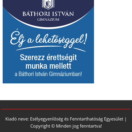
Kiadó neve: Esélyegyenlőség és Fenntarthatóság Egyesület |
Copyright © Minden jog fenntartva!