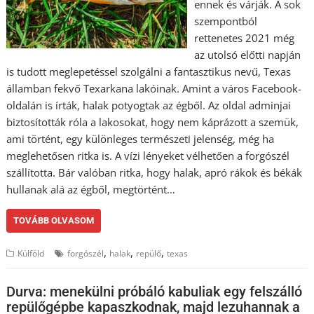
ennek és várják. A sok
szempontból
rettenetes 2021 még
az utolsó előtti napján
is tudott meglepetéssel szolgálni a fantasztikus nevű, Texas
államban fekvő Texarkana lakóinak. Amint a város Facebook-
oldalán is írták, halak potyogtak az égből. Az oldal adminjai
biztosították róla a lakosokat, hogy nem káprázott a szemük,
ami történt, egy különleges természeti jelenség, még ha
meglehetősen ritka is. A vízi lényeket vélhetően a forgószél
szállította. Bár valóban ritka, hogy halak, apró rákok és békák
hullanak alá az égből, megtörtént…
TOVÁBB OLVASOM
,
,
,
Külföld
forgószél
halak
repülő
texas
Durva: menekülni próbáló kabuliak egy felszálló
repülőgépbe kapaszkodnak, majd lezuhannak a