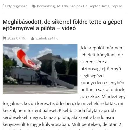
,
,
Nyíregyháza
honvédség
MH 86. Szolnok Helikopter Bázis
repülő
Meghibásodott, de sikerrel földre tette a gépet
ejtőernyővel a pilóta – videó
2022.07.19.
szabolcs24.hu
A kisrepülőt már nem
lehetett irányítani, de
szerencsére a
biztonsági ejtőernyő
segítségével
könnyedén és enyhén
puffant csak a földnek
az eszköz. Mindezt egy
forgalmas közúti kereszteződésben, de mivel előre látták, mi
készül, nem történt baleset. Kisebb csoda folytán apróbb
sérülésekkel megúszta az a pilóta, aki kreatív landolásra
kényszerült Brugge külvárosában. Múlt pénteken, délután 2