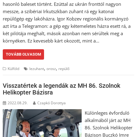
hasonló baleset történt. Ezúttal az ukrán fronttól nagyon
messze, a szibériai Irkutszkban zuhant rá egy katonai
repülőgép egy lakóházra. Igor Kobzev regionális kormányzó
azt írta a Telegramon: a gép egy kétemeletes házra esett rá, a
két pilótája meghalt, mások azonban nem sérültek meg a
környéken. Ez kevesebb kárt okozott, mint a…
TOVÁBB OLVASOM
,
,
Külföld
lezuhant
orosz
repülő
Visszatértek a legendák az MH 86. Szolnok
Helikopter Bázisra
2022.08.29.
Czapkó Dorottya
Különleges évforduló
alkalmából járt az MH
86. Szolnok Helikopter
Bázison Buczkó Imre