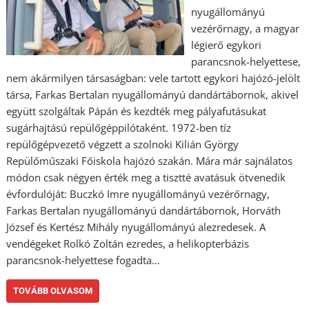
nyugállományú
vezérőrnagy, a magyar
légierő egykori
parancsnok-helyettese,
nem akármilyen társaságban: vele tartott egykori hajózó-jelölt
társa, Farkas Bertalan nyugállományú dandártábornok, akivel
együtt szolgáltak Pápán és kezdték meg pályafutásukat
sugárhajtású repülőgéppilótaként. 1972-ben tíz
repülőgépvezető végzett a szolnoki Kilián György
Repülőműszaki Főiskola hajózó szakán. Mára már sajnálatos
módon csak négyen érték meg a tisztté avatásuk ötvenedik
évfordulóját: Buczkó Imre nyugállományú vezérőrnagy,
Farkas Bertalan nyugállományú dandártábornok, Horváth
József és Kertész Mihály nyugállományú alezredesek. A
vendégeket Rolkó Zoltán ezredes, a helikopterbázis
parancsnok-helyettese fogadta…
TOVÁBB OLVASOM