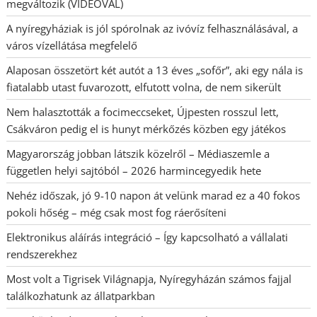
megváltozik (VIDEÓVAL)
A nyíregyháziak is jól spórolnak az ivóvíz felhasználásával, a
város vízellátása megfelelő
Alaposan összetört két autót a 13 éves „sofőr”, aki egy nála is
fiatalabb utast fuvarozott, elfutott volna, de nem sikerült
Nem halasztották a focimeccseket, Újpesten rosszul lett,
Csákváron pedig el is hunyt mérkőzés közben egy játékos
Magyarország jobban látszik közelről – Médiaszemle a
független helyi sajtóból – 2026 harmincegyedik hete
Nehéz időszak, jó 9-10 napon át velünk marad ez a 40 fokos
pokoli hőség – még csak most fog ráerősíteni
Elektronikus aláírás integráció – Így kapcsolható a vállalati
rendszerekhez
Most volt a Tigrisek Világnapja, Nyíregyházán számos fajjal
találkozhatunk az állatparkban