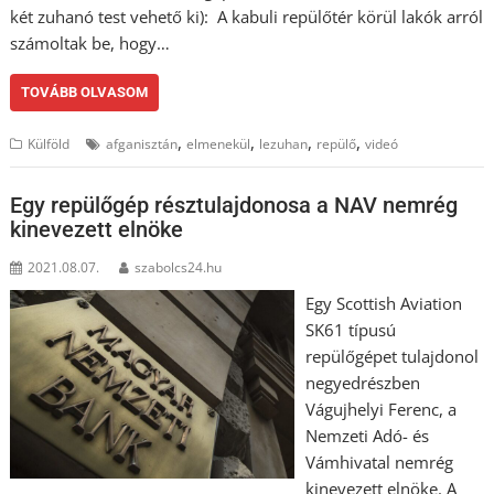
két zuhanó test vehető ki): A kabuli repülőtér körül lakók arról
számoltak be, hogy…
TOVÁBB OLVASOM
,
,
,
,
Külföld
afganisztán
elmenekül
lezuhan
repülő
videó
Egy repülőgép résztulajdonosa a NAV nemrég
kinevezett elnöke
2021.08.07.
szabolcs24.hu
Egy Scottish Aviation
SK61 típusú
repülőgépet tulajdonol
negyedrészben
Vágujhelyi Ferenc, a
Nemzeti Adó- és
Vámhivatal nemrég
kinevezett elnöke. A