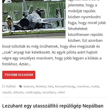
jelentette, hogy a
mobilját repülés
közben nyomkodni
fogja, hogy minél jobb
felvételeket
készíthessen repülés
közben. Ezt azonban
kissé túltolták és még örülhetnek, hogy élve megúszták és
„csak” anyagi kár keletkezett. Az egyik pilóta azért hajtott
végre egy veszélyes manővert, hogy jobb legyen a kilátás a
fotókhoz. Aztán…
TOVÁBB OLVASOM
,
,
,
,
,
,
Külföld
baleset
felvétel
fotó
könnyelműség
manőver
mobil
,
,
,
,
repülő
ütközés
vadászgép
veszélyes
videó
Lezuhant egy utasszállító repülőgép Nepálban