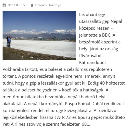
2023.01.15.
Czapkó Dorottya
Lezuhant egy
utasszállító gép Nepál
középső részén –
jelentette a BBC. A
beszámolók szerint a
helyi járat az ország
fővárosából,
Katmanduból
Pokharába tartott, és a baleset a célállomás repülőterén
történt. A pontos részletek egyelőre nem ismertek, annyit
tudni, hogy a gép a leszálláskor gyulladt ki. Eddig 40 holttestet
találtak a baleset helyszínén – közölték a hatóságok. A
mentőmunkálatokba bevonták a nepáli haderő helyi
alakulatát. A nepáli kormányfő, Puspa Kamál Dahál rendkívüli
kormányülést rendelt el az ügy kivizsgálására. A rövidtávú
légiközlekedésben használt ATR 72-es típusú gépet működtető
Yeti Airlines szóvivője szerint fedélzeten 68…