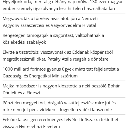
Figyeljünk oda, mert alig néhány nap múlva 130 ezer magyar
ember személyi igazolványa lesz hirtelen használhatatlan
Megszavazták a törvényjavaslatot: jön a Nemzeti
Vagyonvisszaszerzési és Vagyonvédelmi Hivatal
Rengetegen támogatják a szigorítást, változhatnak a
közlekedési szabályok
Elvitte a tisztítótűz: visszavonták az Eddának közpénzből
megítélt százmilliókat, Pataky Attila reagált a döntésre
1000 milliárd forintos gyanús ügyek miatt tett feljelentést a
Gazdasági és Energetikai Minisztérium
Majka másodszor is nagyon kiosztotta a neki beszóló Bohár
Dánielt és a Fideszt
Pénztelen megyei foci, dráguló vasútfejlesztés: mire jut és
mire nem jut pénz vidéken – független vidéki lapszemle
Felsőoktatás: igen eredményes felvételi időszakra tekinthet
vissza a Nyíregyházi Egyetem