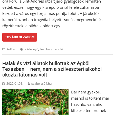
óra körül a Sint-Andries utcáit járó gyalogosok rémülten
vették észre, hogy egy kisrepülő orral lefelé zuhanásba
kezdett a város egy forgalmas pontja fölött. A járókelők
kamerái azonban tragédia helyett csodás megmenekülést
rögzíthettek: a pilóta kioldott egy…
TOVÁBB OLVASOM
,
,
Külföld
ejtőernyő
lezuhan
repülő
Halak és vízi állatok hullottak az égből
Texasban – nem, nem a szilveszteri alkohol
okozta látomás volt
2022.01.01.
szabolcs24.hu
Bár nem gyakori,
máshol is történt már
hasonló, van, ahol
kifejezetten örülnek