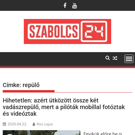
Skip
to
content
Címke:
repülő
Hihetetlen: azért ütközött össze két
vadászrepülő, mert a pilóták mobillal fotóztak
és videóztak
2026.04.22.
Kiss Lajos
Egyikük előre be is