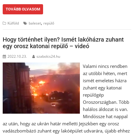
TOVÁBB OLVASOM
,
Külföld
baleset
repülő
Hogy történhet ilyen? Ismét lakóházra zuhant
egy orosz katonai repülő – videó
2022.10.23.
szabolcs24.hu
Valami nincs rendben
az utóbbi héten, mert
ismét emeletes házra
zuhant egy katonai
repülőgép
Oroszországban. Több
halálos áldozat is van.
Mindössze hat nappal
az után, hogy az ukrán határ melletti Jejszkben egy orosz
vadászbombázó zuhant egy lakóépület udvarára, újabb ehhez