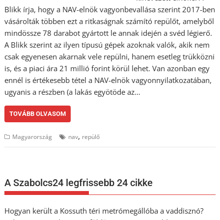
Blikk írja, hogy a NAV-elnök vagyonbevallása szerint 2017-ben
vásárolták többen ezt a ritkaságnak számító repülőt, amelyből
mindössze 78 darabot gyártott le annak idején a svéd légierő.
A Blikk szerint az ilyen típusú gépek azoknak valók, akik nem
csak egyenesen akarnak vele repülni, hanem esetleg trükközni
is, és a piaci ára 21 millió forint körül lehet. Van azonban egy
ennél is értékesebb tétel a NAV-elnök vagyonnyilatkozatában,
ugyanis a részben (a lakás egyötöde az…
TOVÁBB OLVASOM
,
Magyarország
nav
repülő
A Szabolcs24 legfrissebb 24 cikke
Hogyan került a Kossuth téri metrómegállóba a vaddisznó?