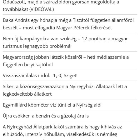
Odaúszott, majd a szárazföldön gyorsan megoldotta a
továbbiakat (VIDEÓVAL)
Baka András egy hónapja még a Tiszától független államfőről
beszélt – most elfogadta Magyar Péterék felkérését
Nem új kampányokra van szükség – 12 pontban a magyar
turizmus legnagyobb problémái
Magyarország jobban látszik közelről – heti médiaszemle a
független helyi sajtóból
Visszaszámlálás indul: -1, 0, Sziget!
Siker: a közönségszavazáson a Nyíregyházi Állatpark lett a
legkedveltebb állatkert
Egymilliárd köbméter víz tűnt el a Nyírség alól
Újra csökken a benzin és a gázolaj ára is
A Nyíregyházi Állatpark lakói számára is nagy kihívás az
elhúzódó, intenzív hőhullám, viselkedésük is némileg