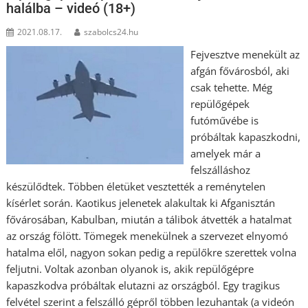
halálba – videó (18+)
2021.08.17.
szabolcs24.hu
Fejvesztve menekült az
afgán fővárosból, aki
csak tehette. Még
repülőgépek
futóművébe is
próbáltak kapaszkodni,
amelyek már a
felszálláshoz
készülődtek. Többen életüket vesztették a reménytelen
kísérlet során. Kaotikus jelenetek alakultak ki Afganisztán
fővárosában, Kabulban, miután a tálibok átvették a hatalmat
az ország fölött. Tömegek menekülnek a szervezet elnyomó
hatalma elől, nagyon sokan pedig a repülőkre szerettek volna
feljutni. Voltak azonban olyanok is, akik repülőgépre
kapaszkodva próbáltak elutazni az országból. Egy tragikus
felvétel szerint a felszálló gépről többen lezuhantak (a videón