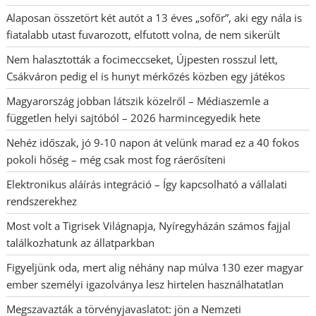
Alaposan összetört két autót a 13 éves „sofőr”, aki egy nála is
fiatalabb utast fuvarozott, elfutott volna, de nem sikerült
Nem halasztották a focimeccseket, Újpesten rosszul lett,
Csákváron pedig el is hunyt mérkőzés közben egy játékos
Magyarország jobban látszik közelről – Médiaszemle a
független helyi sajtóból – 2026 harmincegyedik hete
Nehéz időszak, jó 9-10 napon át velünk marad ez a 40 fokos
pokoli hőség – még csak most fog ráerősíteni
Elektronikus aláírás integráció – Így kapcsolható a vállalati
rendszerekhez
Most volt a Tigrisek Világnapja, Nyíregyházán számos fajjal
találkozhatunk az állatparkban
Figyeljünk oda, mert alig néhány nap múlva 130 ezer magyar
ember személyi igazolványa lesz hirtelen használhatatlan
Megszavazták a törvényjavaslatot: jön a Nemzeti