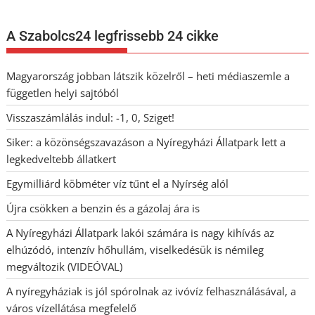
A Szabolcs24 legfrissebb 24 cikke
Magyarország jobban látszik közelről – heti médiaszemle a
független helyi sajtóból
Visszaszámlálás indul: -1, 0, Sziget!
Siker: a közönségszavazáson a Nyíregyházi Állatpark lett a
legkedveltebb állatkert
Egymilliárd köbméter víz tűnt el a Nyírség alól
Újra csökken a benzin és a gázolaj ára is
A Nyíregyházi Állatpark lakói számára is nagy kihívás az
elhúzódó, intenzív hőhullám, viselkedésük is némileg
megváltozik (VIDEÓVAL)
A nyíregyháziak is jól spórolnak az ivóvíz felhasználásával, a
város vízellátása megfelelő