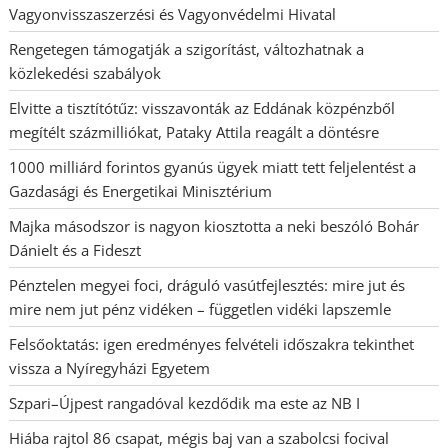
Vagyonvisszaszerzési és Vagyonvédelmi Hivatal
Rengetegen támogatják a szigorítást, változhatnak a
közlekedési szabályok
Elvitte a tisztítótűz: visszavonták az Eddának közpénzből
megítélt százmilliókat, Pataky Attila reagált a döntésre
1000 milliárd forintos gyanús ügyek miatt tett feljelentést a
Gazdasági és Energetikai Minisztérium
Majka másodszor is nagyon kiosztotta a neki beszóló Bohár
Dánielt és a Fideszt
Pénztelen megyei foci, dráguló vasútfejlesztés: mire jut és
mire nem jut pénz vidéken – független vidéki lapszemle
Felsőoktatás: igen eredményes felvételi időszakra tekinthet
vissza a Nyíregyházi Egyetem
Szpari–Újpest rangadóval kezdődik ma este az NB I
Hiába rajtol 86 csapat, mégis baj van a szabolcsi focival