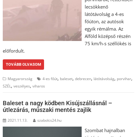
lecsökkenő
látótávolság a 4-es
főúton, az autósok
egyik rémálma. Az
Alföld középső részén
75 km/h-s széllökés is
előfordult.
TOVÁBB OLVASOM
,
,
,
,
,
Magyarország
4-es főút
baleset
debrecen
látótávolság
porvihar
,
,
SZÉL
veszélyes
viharos
Baleset a nagy ködben Kisújszállásnál –
útlezárás, műszaki mentés zajlik
2021.11.13.
szabolcs24.hu
Szombat hajnalban