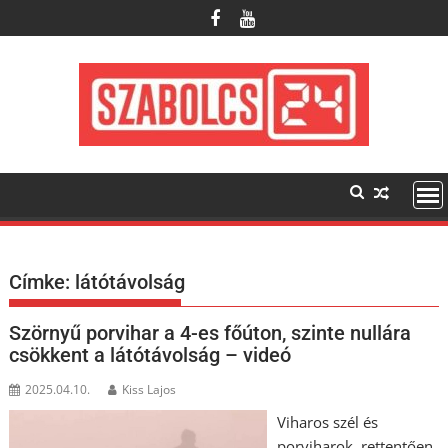
Skip
to
content
Címke:
látótávolság
Szörnyű porvihar a 4-es főúton, szinte nullára
csökkent a látótávolság – videó
2025.04.10.
Kiss Lajos
Viharos szél és
porviharok, rettentően