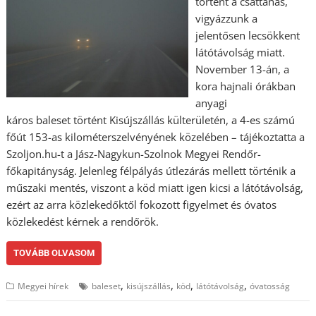
történt a csattanás,
vigyázzunk a
jelentősen lecsökkent
látótávolság miatt.
November 13-án, a
kora hajnali órákban
anyagi
káros baleset történt Kisújszállás külterületén, a 4-es számú
főút 153-as kilométerszelvényének közelében – tájékoztatta a
Szoljon.hu-t a Jász-Nagykun-Szolnok Megyei Rendőr-
főkapitányság. Jelenleg félpályás útlezárás mellett történik a
műszaki mentés, viszont a köd miatt igen kicsi a látótávolság,
ezért az arra közlekedőktől fokozott figyelmet és óvatos
közlekedést kérnek a rendőrök.
TOVÁBB OLVASOM
,
,
,
,
Megyei hírek
baleset
kisújszállás
köd
látótávolság
óvatosság