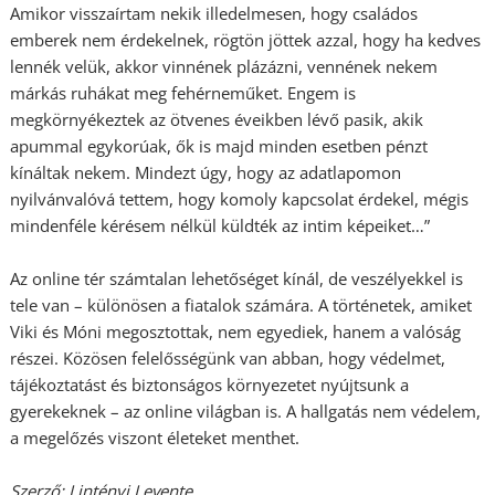
Amikor visszaírtam nekik illedelmesen, hogy családos
emberek nem érdekelnek, rögtön jöttek azzal, hogy ha kedves
lennék velük, akkor vinnének plázázni, vennének nekem
márkás ruhákat meg fehérneműket. Engem is
megkörnyékeztek az ötvenes éveikben lévő pasik, akik
apummal egykorúak, ők is majd minden esetben pénzt
kínáltak nekem. Mindezt úgy, hogy az adatlapomon
nyilvánvalóvá tettem, hogy komoly kapcsolat érdekel, mégis
mindenféle kérésem nélkül küldték az intim képeiket…”
Az online tér számtalan lehetőséget kínál, de veszélyekkel is
tele van – különösen a fiatalok számára. A történetek, amiket
Viki és Móni megosztottak, nem egyediek, hanem a valóság
részei. Közösen felelősségünk van abban, hogy védelmet,
tájékoztatást és biztonságos környezetet nyújtsunk a
gyerekeknek – az online világban is. A hallgatás nem védelem,
a megelőzés viszont életeket menthet.
Szerző: Lintényi Levente