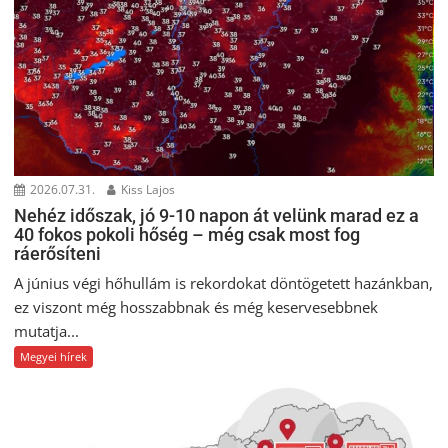
2026.07.31.
Kiss Lajos
Nehéz időszak, jó 9-10 napon át velünk marad ez a
40 fokos pokoli hőség – még csak most fog
ráerősíteni
A június végi hőhullám is rekordokat döntögetett hazánkban,
ez viszont még hosszabbnak és még keservesebbnek
mutatja...
Megyei hírek