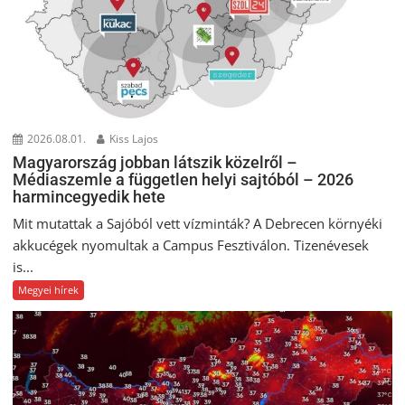
2026.08.01.
Kiss Lajos
Magyarország jobban látszik közelről –
Médiaszemle a független helyi sajtóból – 2026
harmincegyedik hete
Mit mutattak a Sajóból vett vízminták? A Debrecen környéki
akkucégek nyomultak a Campus Fesztiválon. Tizenévesek
is...
Megyei hírek