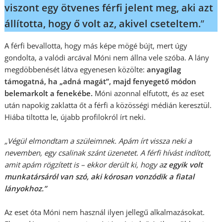
viszont egy ötvenes férfi jelent meg, aki azt
állította, hogy ő volt az, akivel cseteltem.
”
A férfi bevallotta, hogy más képe mögé bújt, mert úgy
gondolta, a valódi arcával Móni nem állna vele szóba. A lány
megdöbbenését látva egyenesen közölte:
anyagilag
támogatná, ha „adná magát”, majd fenyegető módon
belemarkolt a fenekébe.
Móni azonnal elfutott, és az eset
után napokig zaklatta őt a férfi a közösségi médián keresztül.
Hiába tiltotta le, újabb profilokról írt neki.
„Végül elmondtam a szüleimnek. Apám írt vissza neki a
nevemben, egy csalinak szánt üzenetet. A férfi hívást indított,
amit apám rögzített is – ekkor derült ki, hogy a
z egyik volt
munkatársáról van szó, aki kórosan vonzódik a fiatal
lányokhoz.”
Az eset óta Móni nem használ ilyen jellegű alkalmazásokat.