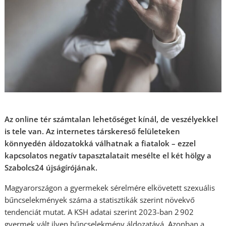
Az online tér számtalan lehetőséget kínál, de veszélyekkel
is tele van. Az internetes társkereső felületeken
könnyedén áldozatokká válhatnak a fiatalok
– ezzel
kapcsolatos negatív tapasztalatait mesélte el két hölgy a
Szabolcs24 újságírójának.
Magyarországon a gyermekek sérelmére elkövetett szexuális
bűncselekmények száma a statisztikák szerint növekvő
tendenciát mutat. A KSH adatai szerint 2023-ban 2 902
gyermek vált ilyen bűncselekmény áldozatává. Azonban a