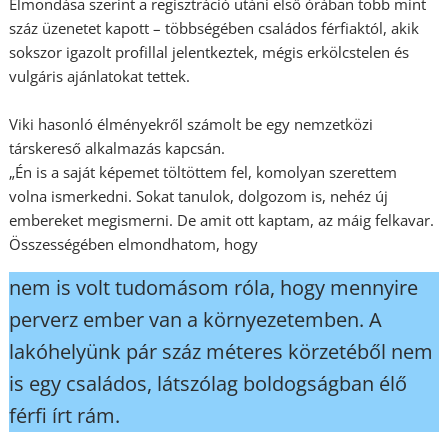
Elmondása szerint a regisztráció utáni első órában több mint
száz üzenetet kapott – többségében családos férfiaktól, akik
sokszor igazolt profillal jelentkeztek, mégis erkölcstelen és
vulgáris ajánlatokat tettek.
Viki hasonló élményekről számolt be egy nemzetközi
társkereső alkalmazás kapcsán.
„Én is a saját képemet töltöttem fel, komolyan szerettem
volna ismerkedni. Sokat tanulok, dolgozom is, nehéz új
embereket megismerni. De amit ott kaptam, az máig felkavar.
Összességében elmondhatom, hogy
nem is volt tudomásom róla, hogy mennyire
perverz ember van a környezetemben. A
lakóhelyünk pár száz méteres körzetéből nem
is egy családos, látszólag boldogságban élő
férfi írt rám.