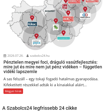
2026.07.26.
szabolcs24.hu
Pénztelen megyei foci, dráguló vasútfejlesztés:
mire jut és mire nem jut pénz vidéken – független
vidéki lapszemle
A sas felszáll – egy tokaji fogadó hatalmas gyarapodása.
Kifeketített részekkel adták ki a kínaiakkal aláírt...
Megyei hírek
A Szabolcs24 legfrissebb 24 cikke