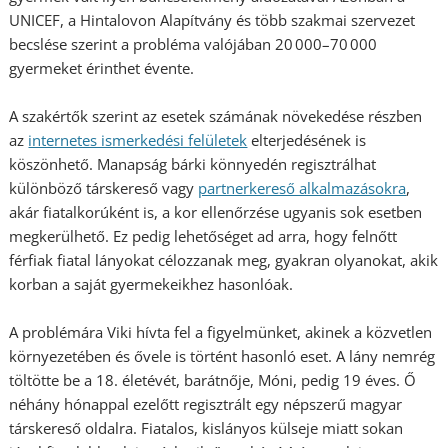
UNICEF, a Hintalovon Alapítvány és több szakmai szervezet
becslése szerint a probléma valójában 20 000–70 000
gyermeket érinthet évente.
A szakértők szerint az esetek számának növekedése részben
az
internetes ismerkedési felületek
elterjedésének is
köszönhető. Manapság bárki könnyedén regisztrálhat
különböző társkereső vagy
partnerkereső alkalmazásokra
,
akár fiatalkorúként is, a kor ellenőrzése ugyanis sok esetben
megkerülhető. Ez pedig lehetőséget ad arra, hogy felnőtt
férfiak fiatal lányokat célozzanak meg, gyakran olyanokat, akik
korban a saját gyermekeikhez hasonlóak.
A problémára Viki hívta fel a figyelmünket, akinek a közvetlen
környezetében és ővele is történt hasonló eset. A lány nemrég
töltötte be a 18. életévét, barátnője, Móni, pedig 19 éves. Ő
néhány hónappal ezelőtt regisztrált egy népszerű magyar
társkereső oldalra. Fiatalos, kislányos külseje miatt sokan