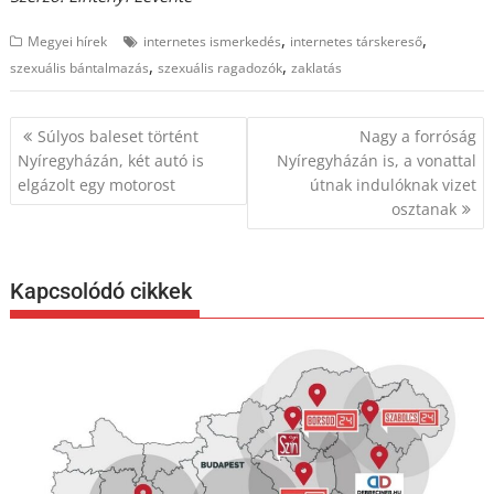
,
,
Megyei hírek
internetes ismerkedés
internetes társkereső
,
,
szexuális bántalmazás
szexuális ragadozók
zaklatás
Bejegyzés
Súlyos baleset történt
Nagy a forróság
navigáció
Nyíregyházán, két autó is
Nyíregyházán is, a vonattal
elgázolt egy motorost
útnak indulóknak vizet
osztanak
Kapcsolódó cikkek