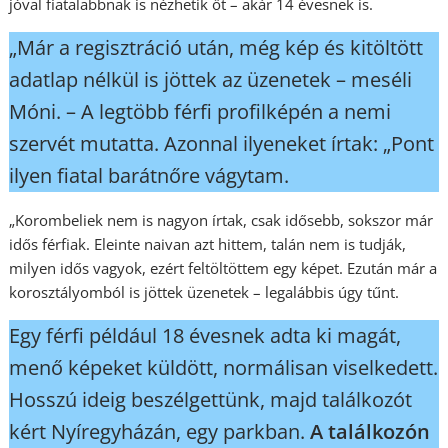
jóval fiatalabbnak is nézhetik őt – akár 14 évesnek is.
„Már a regisztráció után, még kép és kitöltött
adatlap nélkül is jöttek az üzenetek – meséli
Móni. – A legtöbb férfi profilképén a nemi
szervét mutatta. Azonnal ilyeneket írtak: „Pont
ilyen fiatal barátnőre vágytam.
„Korombeliek nem is nagyon írtak, csak idősebb, sokszor már
idős férfiak. Eleinte naivan azt hittem, talán nem is tudják,
milyen idős vagyok, ezért feltöltöttem egy képet. Ezután már a
korosztályomból is jöttek üzenetek – legalábbis úgy tűnt.
Egy férfi például 18 évesnek adta ki magát,
menő képeket küldött, normálisan viselkedett.
Hosszú ideig beszélgettünk, majd találkozót
kért Nyíregyházán, egy parkban.
A találkozón