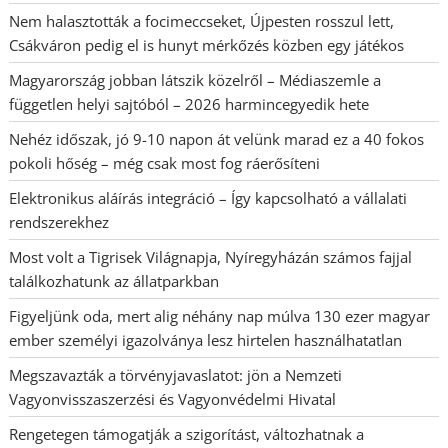
Nem halasztották a focimeccseket, Újpesten rosszul lett,
Csákváron pedig el is hunyt mérkőzés közben egy játékos
Magyarország jobban látszik közelről – Médiaszemle a
független helyi sajtóból – 2026 harmincegyedik hete
Nehéz időszak, jó 9-10 napon át velünk marad ez a 40 fokos
pokoli hőség – még csak most fog ráerősíteni
Elektronikus aláírás integráció – Így kapcsolható a vállalati
rendszerekhez
Most volt a Tigrisek Világnapja, Nyíregyházán számos fajjal
találkozhatunk az állatparkban
Figyeljünk oda, mert alig néhány nap múlva 130 ezer magyar
ember személyi igazolványa lesz hirtelen használhatatlan
Megszavazták a törvényjavaslatot: jön a Nemzeti
Vagyonvisszaszerzési és Vagyonvédelmi Hivatal
Rengetegen támogatják a szigorítást, változhatnak a