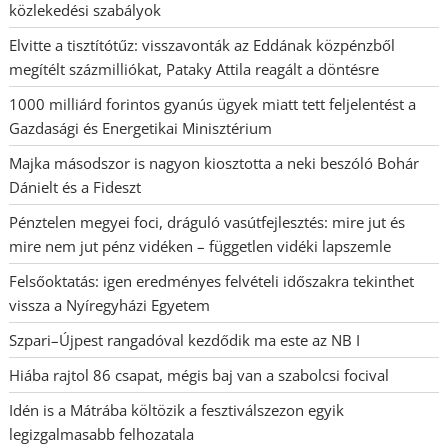
közlekedési szabályok
Elvitte a tisztítótűz: visszavonták az Eddának közpénzből
megítélt százmilliókat, Pataky Attila reagált a döntésre
1000 milliárd forintos gyanús ügyek miatt tett feljelentést a
Gazdasági és Energetikai Minisztérium
Majka másodszor is nagyon kiosztotta a neki beszóló Bohár
Dánielt és a Fideszt
Pénztelen megyei foci, dráguló vasútfejlesztés: mire jut és
mire nem jut pénz vidéken – független vidéki lapszemle
Felsőoktatás: igen eredményes felvételi időszakra tekinthet
vissza a Nyíregyházi Egyetem
Szpari–Újpest rangadóval kezdődik ma este az NB I
Hiába rajtol 86 csapat, mégis baj van a szabolcsi focival
Idén is a Mátrába költözik a fesztiválszezon egyik
legizgalmasabb felhozatala