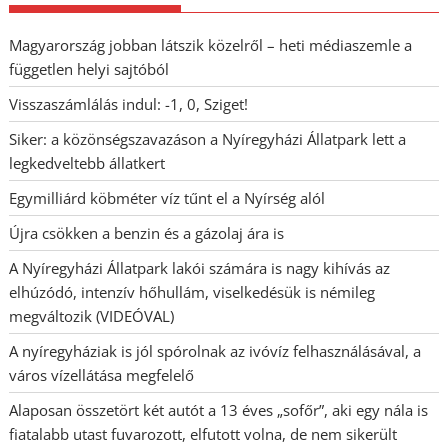
Magyarország jobban látszik közelről – heti médiaszemle a
független helyi sajtóból
Visszaszámlálás indul: -1, 0, Sziget!
Siker: a közönségszavazáson a Nyíregyházi Állatpark lett a
legkedveltebb állatkert
Egymilliárd köbméter víz tűnt el a Nyírség alól
Újra csökken a benzin és a gázolaj ára is
A Nyíregyházi Állatpark lakói számára is nagy kihívás az
elhúzódó, intenzív hőhullám, viselkedésük is némileg
megváltozik (VIDEÓVAL)
A nyíregyháziak is jól spórolnak az ivóvíz felhasználásával, a
város vízellátása megfelelő
Alaposan összetört két autót a 13 éves „sofőr”, aki egy nála is
fiatalabb utast fuvarozott, elfutott volna, de nem sikerült