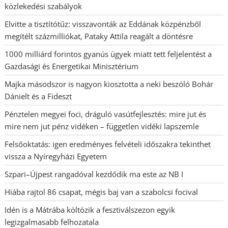
közlekedési szabályok
Elvitte a tisztítótűz: visszavonták az Eddának közpénzből
megítélt százmilliókat, Pataky Attila reagált a döntésre
1000 milliárd forintos gyanús ügyek miatt tett feljelentést a
Gazdasági és Energetikai Minisztérium
Majka másodszor is nagyon kiosztotta a neki beszóló Bohár
Dánielt és a Fideszt
Pénztelen megyei foci, dráguló vasútfejlesztés: mire jut és
mire nem jut pénz vidéken – független vidéki lapszemle
Felsőoktatás: igen eredményes felvételi időszakra tekinthet
vissza a Nyíregyházi Egyetem
Szpari–Újpest rangadóval kezdődik ma este az NB I
Hiába rajtol 86 csapat, mégis baj van a szabolcsi focival
Idén is a Mátrába költözik a fesztiválszezon egyik
legizgalmasabb felhozatala