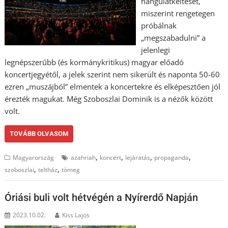
hangulatkeltését,
miszerint rengetegen
próbálnak
„megszabadulni” a
jelenlegi
legnépszerűbb (és kormánykritikus) magyar előadó
koncertjegyétől, a jelek szerint nem sikerült és naponta 50-60
ezren „muszájból” elmentek a koncertekre és elképesztően jól
érezték magukat. Még Szoboszlai Dominik is a nézők között
volt.
TOVÁBB OLVASOM
,
,
,
,
Magyarország
azahriah
koncert
lejáratás
propaganda
,
,
szoboszlai
teltház
tömeg
Óriási buli volt hétvégén a Nyírerdő Napján
2023.10.02.
Kiss Lajos