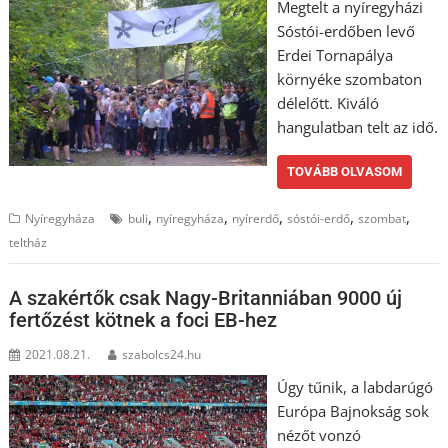
Megtelt a nyíregyházi
Sóstói-erdőben levő
Erdei Tornapálya
környéke szombaton
délelőtt. Kiváló
hangulatban telt az idő.
TOVÁBB OLVASOM
,
,
,
,
,
Nyíregyháza
buli
nyíregyháza
nyírerdő
sóstói-erdő
szombat
teltház
A szakértők csak Nagy-Britanniában 9000 új
fertőzést kötnek a foci EB-hez
2021.08.21.
szabolcs24.hu
Úgy tűnik, a labdarúgó
Európa Bajnokság sok
nézőt vonzó