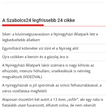
A Szabolcs24 legfrissebb 24 cikke
Siker: a közönségszavazáson a Nyíregyházi Állatpark lett a
legkedveltebb állatkert
Egymilliárd köbméter víz tűnt el a Nyírség alól
Újra csökken a benzin és a gázolaj ára is
A Nyíregyházi Állatpark lakói számára is nagy kihívás az
elhúzódó, intenzív hőhullám, viselkedésük is némileg
megváltozik (VIDEÓVAL)
A nyíregyháziak is jól spórolnak az ivóvíz felhasználásával, a
város vízellátása megfelelő
Alaposan összetört két autót a 13 éves „sofőr”, aki egy nála is
fiatalabb utast fuvarozott, elfutott volna, de nem sikerült