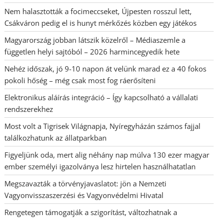
Nem halasztották a focimeccseket, Újpesten rosszul lett,
Csákváron pedig el is hunyt mérkőzés közben egy játékos
Magyarország jobban látszik közelről – Médiaszemle a
független helyi sajtóból – 2026 harmincegyedik hete
Nehéz időszak, jó 9-10 napon át velünk marad ez a 40 fokos
pokoli hőség – még csak most fog ráerősíteni
Elektronikus aláírás integráció – Így kapcsolható a vállalati
rendszerekhez
Most volt a Tigrisek Világnapja, Nyíregyházán számos fajjal
találkozhatunk az állatparkban
Figyeljünk oda, mert alig néhány nap múlva 130 ezer magyar
ember személyi igazolványa lesz hirtelen használhatatlan
Megszavazták a törvényjavaslatot: jön a Nemzeti
Vagyonvisszaszerzési és Vagyonvédelmi Hivatal
Rengetegen támogatják a szigorítást, változhatnak a