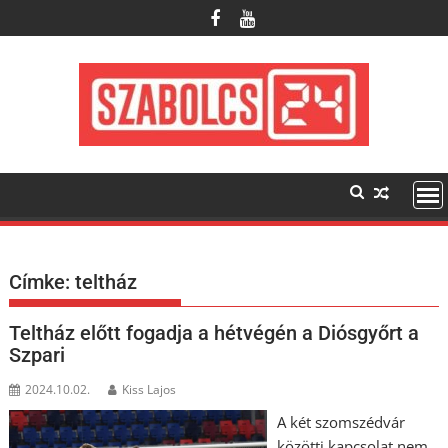
Skip
to
content
Címke:
teltház
Teltház előtt fogadja a hétvégén a Diósgyőrt a
Szpari
2024.10.02.
Kiss Lajos
A két szomszédvár
közötti kapcsolat nem