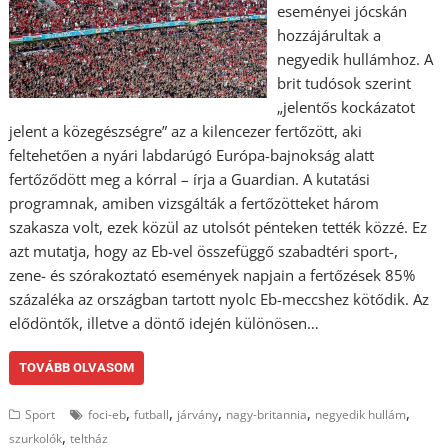
eseményei jócskán
hozzájárultak a
negyedik hullámhoz. A
brit tudósok szerint
„jelentős kockázatot
jelent a közegészségre” az a kilencezer fertőzött, aki
feltehetően a nyári labdarúgó Európa-bajnokság alatt
fertőződött meg a kórral – írja a Guardian. A kutatási
programnak, amiben vizsgálták a fertőzötteket három
szakasza volt, ezek közül az utolsót pénteken tették közzé. Ez
azt mutatja, hogy az Eb-vel összefüggő szabadtéri sport-,
zene- és szórakoztató események napjain a fertőzések 85%
százaléka az országban tartott nyolc Eb-meccshez kötődik. Az
elődöntők, illetve a döntő idején különösen…
TOVÁBB OLVASOM
,
,
,
,
,
Sport
foci-eb
futball
járvány
nagy-britannia
negyedik hullám
,
szurkolók
teltház