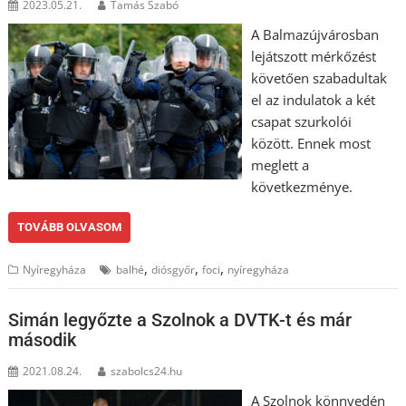
2023.05.21.
Tamás Szabó
A Balmazújvárosban
lejátszott mérkőzést
követően szabadultak
el az indulatok a két
csapat szurkolói
között. Ennek most
meglett a
következménye.
TOVÁBB OLVASOM
,
,
,
Nyíregyháza
balhé
diósgyőr
foci
nyíregyháza
Simán legyőzte a Szolnok a DVTK-t és már
második
2021.08.24.
szabolcs24.hu
A Szolnok könnyedén