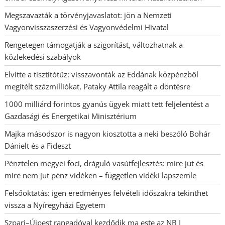
Megszavazták a törvényjavaslatot: jön a Nemzeti
Vagyonvisszaszerzési és Vagyonvédelmi Hivatal
Rengetegen támogatják a szigorítást, változhatnak a
közlekedési szabályok
Elvitte a tisztítótűz: visszavonták az Eddának közpénzből
megítélt százmilliókat, Pataky Attila reagált a döntésre
1000 milliárd forintos gyanús ügyek miatt tett feljelentést a
Gazdasági és Energetikai Minisztérium
Majka másodszor is nagyon kiosztotta a neki beszóló Bohár
Dánielt és a Fideszt
Pénztelen megyei foci, dráguló vasútfejlesztés: mire jut és
mire nem jut pénz vidéken – független vidéki lapszemle
Felsőoktatás: igen eredményes felvételi időszakra tekinthet
vissza a Nyíregyházi Egyetem
Szpari–Újpest rangadóval kezdődik ma este az NB I