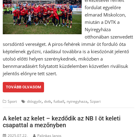
érkezésével remélt
fordulat egyelőre
elmarad Miskolcon,
miután a DVTK a
Nyíregyháza
otthonában szenvedett
sorsdöntő vereséget. A piros-fehérek immár öt forduló óta
képtelenek győzni, ráadásul továbbra is a kiesőzónát jelentő
utolsó előtti helyen szerénykednek, miközben a
bennmaradásért folytatott küzdelemben közvetlen riválisuk
jelentős előnyre tett szert.
TOVÁBB OLVASOM
,
,
,
,
Sport
diósgyőr
dvtk
futball
nyiregyhaza
Szpari
A kelet az kelet – kezdődik az NB I öt keleti
csapattal a mezőnyben
2025.07.22.
Palinkas Janos