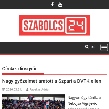
Skip
to
content
Címke:
diósgyőr
Nagy győzelmet aratott a Szpari a DVTK ellen
2026.03.21.
Fazekas Adrián
Nagyon úgy tűnik, a
Nebojsa Vignjevic