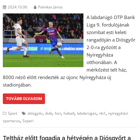
2024.10.06.
Palinkas Janos
A labdarúgó OTP Bank
Liga 9. fordulójának
szombat esti keleti
rangadóján a Diósgyőr
2-0-ra győzött a
Nyíregyháza
otthonában. A
mérkőzést telt ház,
8000 néző előtt rendezték az újonc Nyíregyháza új
stadionjában.
TOVÁBB OLVASOM
,
,
,
,
,
,
Sport
diósgyőr
dvtk
foci
futball
labdarúgás
nb1
nyíregyházi
,
spartacus
Szpari
Teltház előtt fogadja a hétvégén a Diósgyőrt a