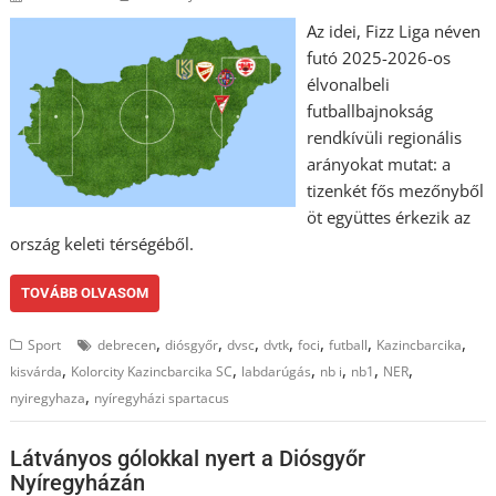
Az idei, Fizz Liga néven
futó 2025-2026-os
élvonalbeli
futballbajnokság
rendkívüli regionális
arányokat mutat: a
tizenkét fős mezőnyből
öt együttes érkezik az
ország keleti térségéből.
TOVÁBB OLVASOM
,
,
,
,
,
,
,
Sport
debrecen
diósgyőr
dvsc
dvtk
foci
futball
Kazincbarcika
,
,
,
,
,
,
kisvárda
Kolorcity Kazincbarcika SC
labdarúgás
nb i
nb1
NER
,
nyiregyhaza
nyíregyházi spartacus
Látványos gólokkal nyert a Diósgyőr
Nyíregyházán