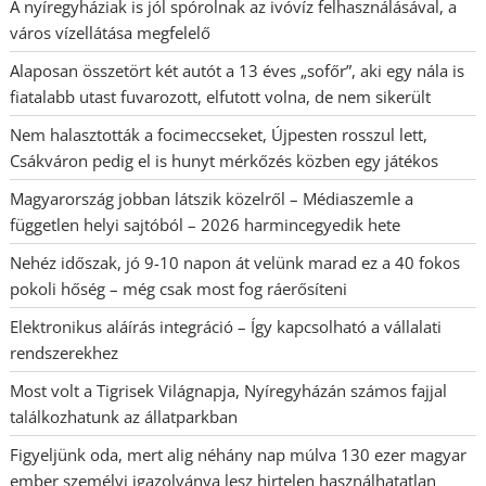
A nyíregyháziak is jól spórolnak az ivóvíz felhasználásával, a
város vízellátása megfelelő
Alaposan összetört két autót a 13 éves „sofőr”, aki egy nála is
fiatalabb utast fuvarozott, elfutott volna, de nem sikerült
Nem halasztották a focimeccseket, Újpesten rosszul lett,
Csákváron pedig el is hunyt mérkőzés közben egy játékos
Magyarország jobban látszik közelről – Médiaszemle a
független helyi sajtóból – 2026 harmincegyedik hete
Nehéz időszak, jó 9-10 napon át velünk marad ez a 40 fokos
pokoli hőség – még csak most fog ráerősíteni
Elektronikus aláírás integráció – Így kapcsolható a vállalati
rendszerekhez
Most volt a Tigrisek Világnapja, Nyíregyházán számos fajjal
találkozhatunk az állatparkban
Figyeljünk oda, mert alig néhány nap múlva 130 ezer magyar
ember személyi igazolványa lesz hirtelen használhatatlan