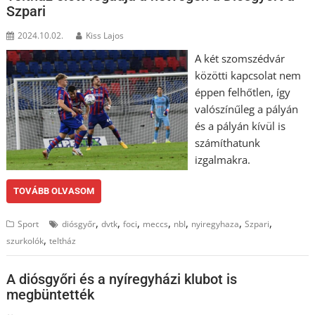
Szpari
2024.10.02.
Kiss Lajos
A két szomszédvár
közötti kapcsolat nem
éppen felhőtlen, így
valószínűleg a pályán
és a pályán kívül is
számíthatunk
izgalmakra.
TOVÁBB OLVASOM
,
,
,
,
,
,
,
Sport
diósgyőr
dvtk
foci
meccs
nbI
nyiregyhaza
Szpari
,
szurkolók
teltház
A diósgyőri és a nyíregyházi klubot is
megbüntették