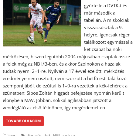
gyűrte le a DVTK-t és
már második a
tabellán. A miskolciak
visszacsúsztak a 9.
helyre. Igencsak régen
találkozott egymással a
két csapat bajnoki
mérkőzésen, hiszen legutóbb 2004 májusában csaptak össze
a felek még az NB I/B-ben, és akkor Szolnokon a hazaiak
tudtak nyerni 2–1-re. Nyilván a 17 évvel ezelőtti mérkőzés
eredménye nem osztott, nem szorzott a hétfő esti találkozó
szempontjából, de ezúttal is 1–0-ra vezettek a kék-fehérek a
szünetben: Sipos Zoltán higgadt befejezése nyomán került
előnybe a MÁV. Jobban, sokkal agilisabban játszott a
vendéglátó az első félidőben, így megérdemelten…
TOVÁBB OLVASOM
,
,
,
Sport
diósgyőr
dvtk
NBII
szolnok