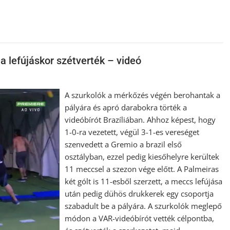
 a lefújáskor szétverték – videó
A szurkolók a mérkőzés végén berohantak a
pályára és apró darabokra törték a
videóbírót Brazíliában. Ahhoz képest, hogy
1-0-ra vezetett, végül 3-1-es vereséget
szenvedett a Gremio a brazil első
osztályban, ezzel pedig kiesőhelyre kerültek
11 meccsel a szezon vége előtt. A Palmeiras
két gólt is 11-esből szerzett, a meccs lefújása
után pedig dühös drukkerek egy csoportja
szabadult be a pályára. A szurkolók meglepő
módon a VAR-videóbírót vették célpontba,