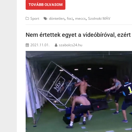
TOVÁBB OLVASOM
,
,
,
Sport
döntetlen
foci
meccs
Szolnoki MÁV
Nem értettek egyet a videóbíróval, ezért
2021.11.01.
szabolcs24.hu