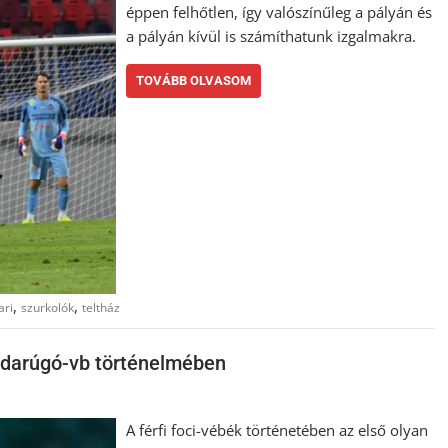
éppen felhőtlen, így valószínűleg a pályán és
a pályán kívül is számíthatunk izgalmakra.
TOVÁBB OLVASOM
,
,
ari
szurkolók
teltház
labdarúgó-vb történelmében
A férfi foci-vébék történetében az első olyan