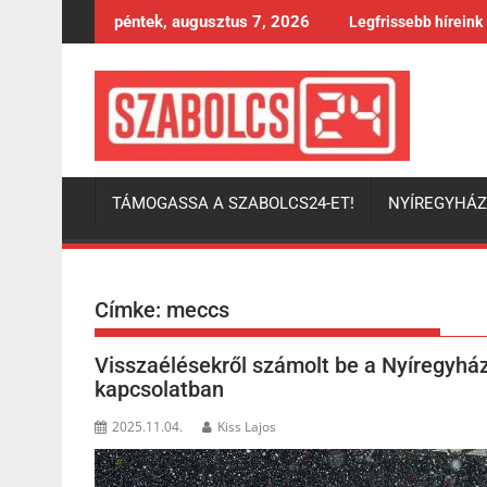
Skip
péntek, augusztus 7, 2026
Legfrissebb híreink
to
content
TÁMOGASSA A SZABOLCS24-ET!
NYÍREGYHÁ
Címke:
meccs
Visszaélésekről számolt be a Nyíregyhá
kapcsolatban
2025.11.04.
Kiss Lajos