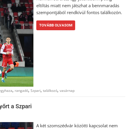
eltiltás miatt nem játszhat a bennmaradás
szempontjából rendkívül fontos találkozón.
TOVÁBB OLVASOM
,
,
,
,
egyhaza
rangadó
Szpari
találkozó
vasárnap
yőrt a Szpari
A két szomszédvár közötti kapcsolat nem