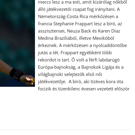
meccs lesz a ma esti, amit kizárólag nőkből
álló játékvezetői csapat fog irányítani. A
Németország-Costa Rica mérkőzésen a
francia Stephanie Frappart lesz a bíró, az
asszisztensei, Neuza Back és Karen Díaz
Medina Brazíliából, illetve Mexikóból
érkeznek. A mérkőzésen a nyolcaddöntőbe
jutás a tét. Frappart egyébként több
rekordot is tart. Ő volt a férfi labdarúgó
Európa-bajnokság, a Bajnokok Ligája és a
világbajnoki selejtezők első női
játékvezetője. A bíró, aki tízéves kora óta
focizik és tizenkilenc évesen vezetett először