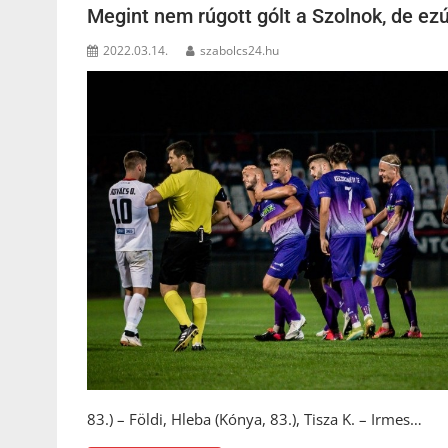
Megint nem rúgott gólt a Szolnok, de ezú
2022.03.14.
szabolcs24.hu
83.) – Földi, Hleba (Kónya, 83.), Tisza K. – Irmes…