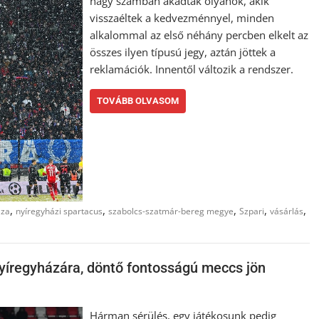
nagy számban akadtak olyanok, akik
visszaéltek a kedvezménnyel, minden
alkalommal az első néhány percben elkelt az
összes ilyen típusú jegy, aztán jöttek a
reklamációk. Innentől változik a rendszer.
TOVÁBB OLVASOM
,
,
,
,
,
aza
nyíregyházi spartacus
szabolcs-szatmár-bereg megye
Szpari
vásárlás
Nyíregyházára, döntő fontosságú meccs jön
Hárman sérülés, egy játékosunk pedig