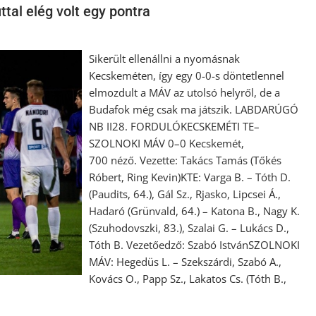
ttal elég volt egy pontra
Sikerült ellenállni a nyomásnak
Kecskeméten, így egy 0-0-s döntetlennel
elmozdult a MÁV az utolsó helyről, de a
Budafok még csak ma játszik. LABDARÚGÓ
NB II28. FORDULÓKECSKEMÉTI TE–
SZOLNOKI MÁV 0–0 Kecskemét,
700 néző. Vezette: Takács Tamás (Tőkés
Róbert, Ring Kevin)KTE: Varga B. – Tóth D.
(Paudits, 64.), Gál Sz., Rjasko, Lipcsei Á.,
Hadaró (Grünvald, 64.) – Katona B., Nagy K.
(Szuhodovszki, 83.), Szalai G. – Lukács D.,
Tóth B. Vezetőedző: Szabó IstvánSZOLNOKI
MÁV: Hegedüs L. – Szekszárdi, Szabó A.,
Kovács O., Papp Sz., Lakatos Cs. (Tóth B.,