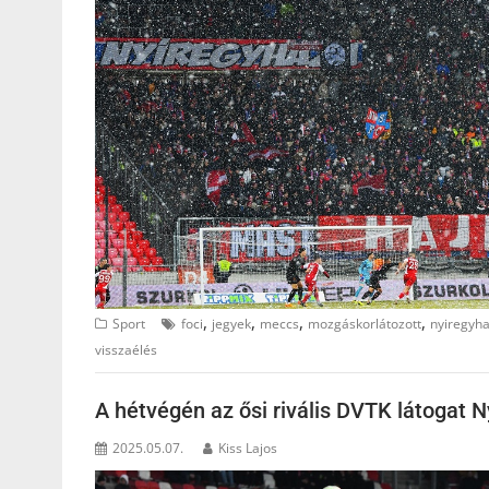
,
,
,
,
Sport
foci
jegyek
meccs
mozgáskorlátozott
nyiregyh
visszaélés
A hétvégén az ősi rivális DVTK látogat 
2025.05.07.
Kiss Lajos