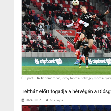
,
,
,
,
,
Sport
bennmaradás
dvtk
fontos
hétvége
meccs
nyir
Teltház előtt fogadja a hétvégén a Diósg
2024.10.02.
Kiss Lajos