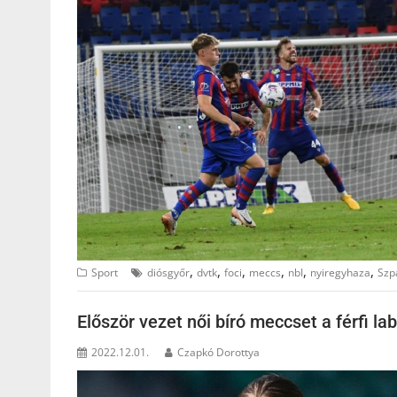
,
,
,
,
,
,
Sport
diósgyőr
dvtk
foci
meccs
nbI
nyiregyhaza
Szp
Először vezet női bíró meccset a férfi 
2022.12.01.
Czapkó Dorottya