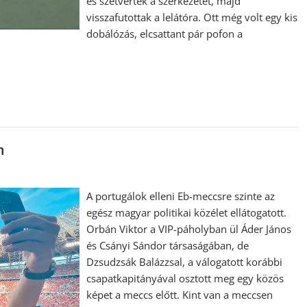
és szétverték a szerkezetet, majd
visszafutottak a lelátóra. Ott még volt egy kis
dobálózás, elcsattant pár pofon a
n
A portugálok elleni Eb-meccsre szinte az
egész magyar politikai közélet ellátogatott.
Orbán Viktor a VIP-páholyban ül Áder János
és Csányi Sándor társaságában, de
Dzsudzsák Balázzsal, a válogatott korábbi
csapatkapitányával osztott meg egy közös
képet a meccs előtt. Kint van a meccsen