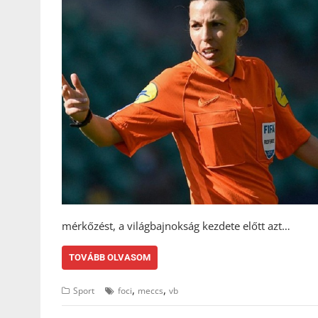
mérkőzést, a világbajnokság kezdete előtt azt…
TOVÁBB OLVASOM
,
,
Sport
foci
meccs
vb