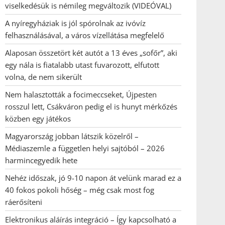
viselkedésük is némileg megváltozik (VIDEÓVAL)
A nyíregyháziak is jól spórolnak az ivóvíz
felhasználásával, a város vízellátása megfelelő
Alaposan összetört két autót a 13 éves „sofőr”, aki
egy nála is fiatalabb utast fuvarozott, elfutott
volna, de nem sikerült
Nem halasztották a focimeccseket, Újpesten
rosszul lett, Csákváron pedig el is hunyt mérkőzés
közben egy játékos
Magyarország jobban látszik közelről –
Médiaszemle a független helyi sajtóból – 2026
harmincegyedik hete
Nehéz időszak, jó 9-10 napon át velünk marad ez a
40 fokos pokoli hőség – még csak most fog
ráerősíteni
Elektronikus aláírás integráció – Így kapcsolható a