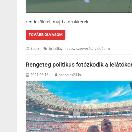
rendezőkkel, majd a drukkerek…
TOVÁBB OLVASOM
,
,
,
Sport
brazília
meccs
szétverés
videóbíró
Rengeteg politikus fotózkodik a lelátóko
2021.06.16.
szabolcs24.hu