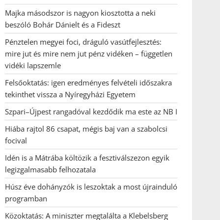
Majka másodszor is nagyon kiosztotta a neki
beszóló Bohár Dánielt és a Fideszt
Pénztelen megyei foci, dráguló vasútfejlesztés:
mire jut és mire nem jut pénz vidéken – független
vidéki lapszemle
Felsőoktatás: igen eredményes felvételi időszakra
tekinthet vissza a Nyíregyházi Egyetem
Szpari–Újpest rangadóval kezdődik ma este az NB I
Hiába rajtol 86 csapat, mégis baj van a szabolcsi
focival
Idén is a Mátrába költözik a fesztiválszezon egyik
legizgalmasabb felhozatala
Húsz éve dohányzók is leszoktak a most újrainduló
programban
Közoktatás: A miniszter megtalálta a Klebelsberg