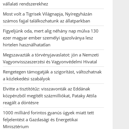
vállalati rendszerekhez
Most volt a Tigrisek Világnapja, Nyíregyházán
számos fajjal találkozhatunk az állatparkban
Figyeljünk oda, mert alig néhány nap múlva 130
ezer magyar ember személyi igazolványa lesz
hirtelen használhatatlan
Megszavazták a törvényjavaslatot: jön a Nemzeti
Vagyonvisszaszerzési és Vagyonvédelmi Hivatal
Rengetegen támogatják a szigorítást, változhatnak
a közlekedési szabályok
Elvitte a tisztítótűz: visszavonták az Eddának
közpénzből megítélt százmilliókat, Pataky Attila
reagált a döntésre
1000 milliárd forintos gyanús ügyek miatt tett
feljelentést a Gazdasági és Energetikai
Minisztérium