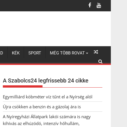
LD
KÉK
SPORT
MÉG TÖBB ROVAT
A Szabolcs24 legfrissebb 24 cikke
Egymilliárd köbméter víz tűnt el a Nyírség alól
Újra csökken a benzin és a gázolaj ára is
A Nyíregyházi Állatpark lakói számára is nagy
kihívás az elhúzódó, intenzív hőhullám,