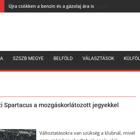
Újra csökken a benzin és a gázolaj ára is
ZA
SZSZB MEGYE
BELFÖLD
VÁLASZTÁSOK
KÜLFÖ
zi Spartacus a mozgáskorlátozott jegyekkel
Változtatásokra van szükség a klubnál, mivel