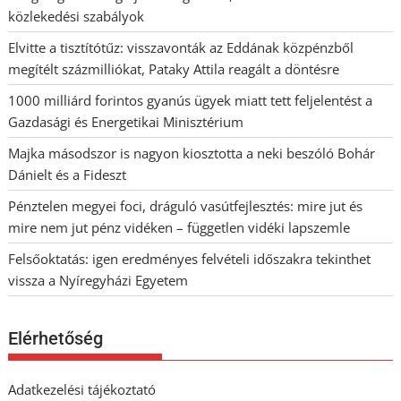
közlekedési szabályok
Elvitte a tisztítótűz: visszavonták az Eddának közpénzből
megítélt százmilliókat, Pataky Attila reagált a döntésre
1000 milliárd forintos gyanús ügyek miatt tett feljelentést a
Gazdasági és Energetikai Minisztérium
Majka másodszor is nagyon kiosztotta a neki beszóló Bohár
Dánielt és a Fideszt
Pénztelen megyei foci, dráguló vasútfejlesztés: mire jut és
mire nem jut pénz vidéken – független vidéki lapszemle
Felsőoktatás: igen eredményes felvételi időszakra tekinthet
vissza a Nyíregyházi Egyetem
Elérhetőség
Adatkezelési tájékoztató