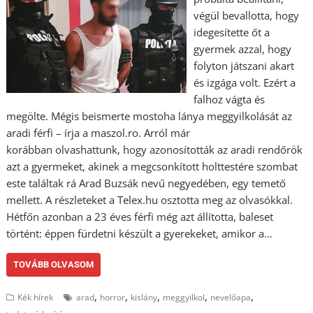
végül bevallotta, hogy
idegesítette őt a
gyermek azzal, hogy
folyton játszani akart
és izgága volt. Ezért a
falhoz vágta és
megölte. Mégis beismerte mostoha lánya meggyilkolását az
aradi férfi – írja a maszol.ro. Arról már
korábban olvashattunk, hogy azonosították az aradi rendőrök
azt a gyermeket, akinek a megcsonkított holttestére szombat
este találtak rá Arad Buzsák nevű negyedében, egy temető
mellett. A részleteket a Telex.hu osztotta meg az olvasókkal.
Hétfőn azonban a 23 éves férfi még azt állította, baleset
történt: éppen fürdetni készült a gyerekeket, amikor a…
TOVÁBB OLVASOM
,
,
,
,
,
Kék hírek
arad
horror
kislány
meggyilkol
nevelőapa