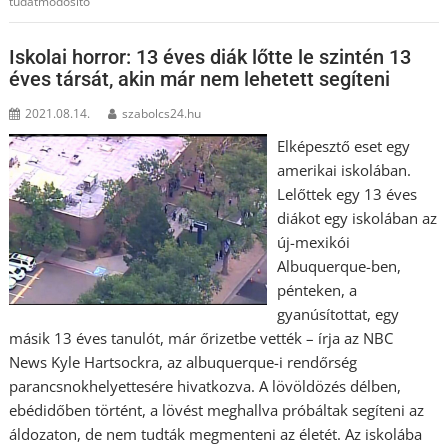
tudatmódosító
Iskolai horror: 13 éves diák lőtte le szintén 13
éves társát, akin már nem lehetett segíteni
2021.08.14.
szabolcs24.hu
Elképesztő eset egy
amerikai iskolában.
Lelőttek egy 13 éves
diákot egy iskolában az
új-mexikói
Albuquerque-ben,
pénteken, a
gyanúsítottat, egy
másik 13 éves tanulót, már őrizetbe vették – írja az NBC
News Kyle Hartsockra, az albuquerque-i rendőrség
parancsnokhelyettesére hivatkozva. A lövöldözés délben,
ebédidőben történt, a lövést meghallva próbáltak segíteni az
áldozaton, de nem tudták megmenteni az életét. Az iskolába