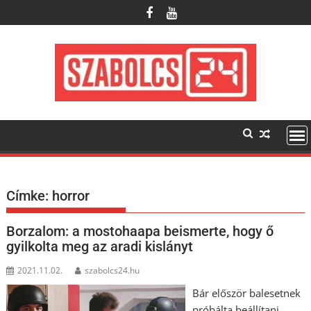
Skip
to
content
Címke:
horror
Borzalom: a mostohaapa beismerte, hogy ő
gyilkolta meg az aradi kislányt
2021.11.02.
szabolcs24.hu
Bár először balesetnek
próbálta beállítani,