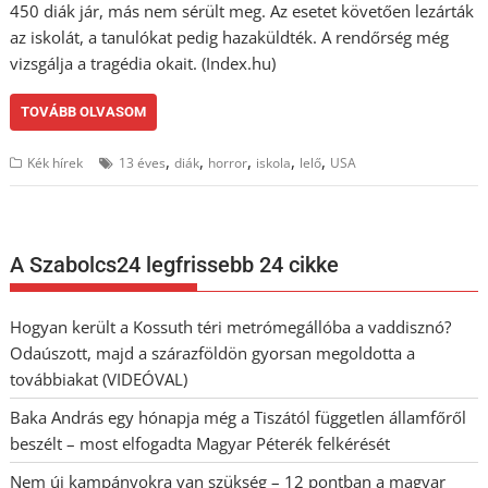
450 diák jár, más nem sérült meg. Az esetet követően lezárták
az iskolát, a tanulókat pedig hazaküldték. A rendőrség még
vizsgálja a tragédia okait. (Index.hu)
TOVÁBB OLVASOM
,
,
,
,
,
Kék hírek
13 éves
diák
horror
iskola
lelő
USA
A Szabolcs24 legfrissebb 24 cikke
Hogyan került a Kossuth téri metrómegállóba a vaddisznó?
Odaúszott, majd a szárazföldön gyorsan megoldotta a
továbbiakat (VIDEÓVAL)
Baka András egy hónapja még a Tiszától független államfőről
beszélt – most elfogadta Magyar Péterék felkérését
Nem új kampányokra van szükség – 12 pontban a magyar