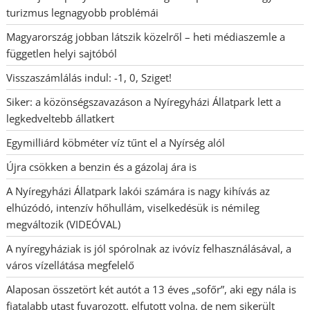
turizmus legnagyobb problémái
Magyarország jobban látszik közelről – heti médiaszemle a
független helyi sajtóból
Visszaszámlálás indul: -1, 0, Sziget!
Siker: a közönségszavazáson a Nyíregyházi Állatpark lett a
legkedveltebb állatkert
Egymilliárd köbméter víz tűnt el a Nyírség alól
Újra csökken a benzin és a gázolaj ára is
A Nyíregyházi Állatpark lakói számára is nagy kihívás az
elhúzódó, intenzív hőhullám, viselkedésük is némileg
megváltozik (VIDEÓVAL)
A nyíregyháziak is jól spórolnak az ivóvíz felhasználásával, a
város vízellátása megfelelő
Alaposan összetört két autót a 13 éves „sofőr”, aki egy nála is
fiatalabb utast fuvarozott, elfutott volna, de nem sikerült