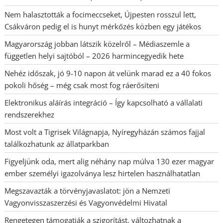
Nem halasztották a focimeccseket, Újpesten rosszul lett,
Csákváron pedig el is hunyt mérkőzés közben egy játékos
Magyarország jobban látszik közelről – Médiaszemle a
független helyi sajtóból – 2026 harmincegyedik hete
Nehéz időszak, jó 9-10 napon át velünk marad ez a 40 fokos
pokoli hőség – még csak most fog ráerősíteni
Elektronikus aláírás integráció – Így kapcsolható a vállalati
rendszerekhez
Most volt a Tigrisek Világnapja, Nyíregyházán számos fajjal
találkozhatunk az állatparkban
Figyeljünk oda, mert alig néhány nap múlva 130 ezer magyar
ember személyi igazolványa lesz hirtelen használhatatlan
Megszavazták a törvényjavaslatot: jön a Nemzeti
Vagyonvisszaszerzési és Vagyonvédelmi Hivatal
Rengetegen támogatják a szigorítást, változhatnak a