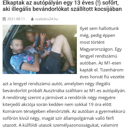
Elkaptak az autópályán egy 13 éves (!) sofőrt,
aki illegális bevándorlókat szállított kocsijában
2021.08.11.
szabolcs24.hu
Ilyet sem hallottunk
még, pedig éppen
most történt
Magyarországon. Egy
lengyel rendszámú
autóban. Az M1-esen
kapták el. Tizenhárom
éves horvát fiú vezette
azt a lengyel rendszámú autót, amelyben négy illegális
bevándorlót próbált Ausztriába szállítani az M1-es autópályán.
A rendőrség szerint a járművet a rendőrök négy megyére
kiterjedő akciója során kedden nem sokkal 19 óra előtt
Komárom térségében ellenőrizték. Az autóban a gyermekkorú
sofőrön kívül négy, magát szír állampolgárnak valló férfi
utazott. A külföldi utasok személyazonosságukat, valamint