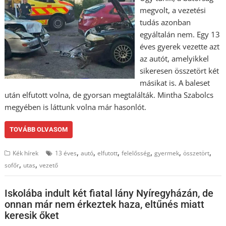
megvolt, a vezetési
tudás azonban
egyáltalán nem. Egy 13
éves gyerek vezette azt
az autót, amelyikkel
sikeresen összetört két
másikat is. A baleset
után elfutott volna, de gyorsan megtalálták. Mintha Szabolcs
megyében is láttunk volna már hasonlót.
TOVÁBB OLVASOM
,
,
,
,
,
,
Kék hírek
13 éves
autó
elfutott
felelősség
gyermek
összetört
,
,
sofőr
utas
vezető
Iskolába indult két fiatal lány Nyíregyházán, de
onnan már nem érkeztek haza, eltűnés miatt
keresik őket