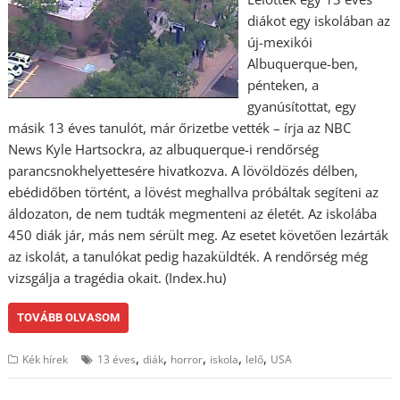
diákot egy iskolában az
új-mexikói
Albuquerque-ben,
pénteken, a
gyanúsítottat, egy
másik 13 éves tanulót, már őrizetbe vették – írja az NBC
News Kyle Hartsockra, az albuquerque-i rendőrség
parancsnokhelyettesére hivatkozva. A lövöldözés délben,
ebédidőben történt, a lövést meghallva próbáltak segíteni az
áldozaton, de nem tudták megmenteni az életét. Az iskolába
450 diák jár, más nem sérült meg. Az esetet követően lezárták
az iskolát, a tanulókat pedig hazaküldték. A rendőrség még
vizsgálja a tragédia okait. (Index.hu)
TOVÁBB OLVASOM
,
,
,
,
,
Kék hírek
13 éves
diák
horror
iskola
lelő
USA