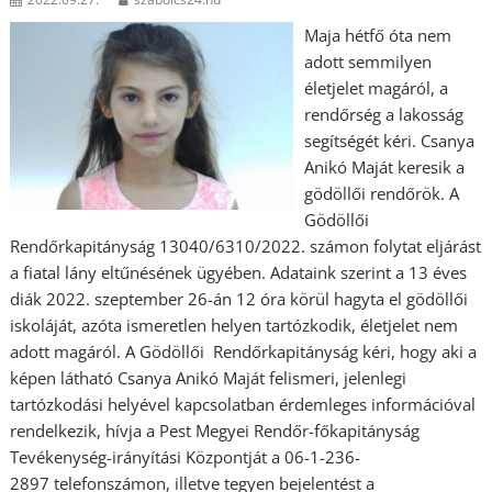
Maja hétfő óta nem
adott semmilyen
életjelet magáról, a
rendőrség a lakosság
segítségét kéri. Csanya
Anikó Maját keresik a
gödöllői rendőrök. A
Gödöllői
Rendőrkapitányság 13040/6310/2022. számon folytat eljárást
a fiatal lány eltűnésének ügyében. Adataink szerint a 13 éves
diák 2022. szeptember 26-án 12 óra körül hagyta el gödöllői
iskoláját, azóta ismeretlen helyen tartózkodik, életjelet nem
adott magáról. A Gödöllői Rendőrkapitányság kéri, hogy aki a
képen látható Csanya Anikó Maját felismeri, jelenlegi
tartózkodási helyével kapcsolatban érdemleges információval
rendelkezik, hívja a Pest Megyei Rendőr-főkapitányság
Tevékenység-irányítási Központját a 06-1-236-
2897 telefonszámon, illetve tegyen bejelentést a