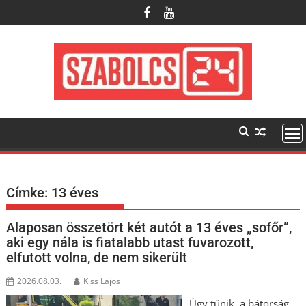
Skip
to
content
Címke:
13 éves
Alaposan összetört két autót a 13 éves „sofőr”,
aki egy nála is fiatalabb utast fuvarozott,
elfutott volna, de nem sikerült
2026.08.03.
Kiss Lajos
Úgy tűnik, a bátorság