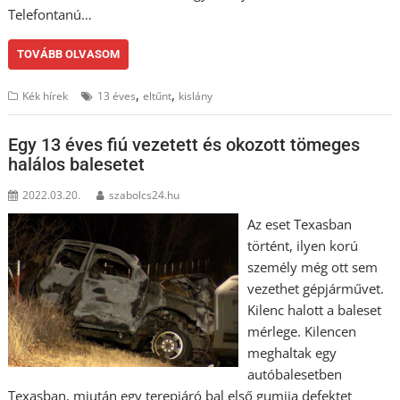
Telefontanú…
TOVÁBB OLVASOM
,
,
Kék hírek
13 éves
eltűnt
kislány
Egy 13 éves fiú vezetett és okozott tömeges
halálos balesetet
2022.03.20.
szabolcs24.hu
Az eset Texasban
történt, ilyen korú
személy még ott sem
vezethet gépjárművet.
Kilenc halott a baleset
mérlege. Kilencen
meghaltak egy
autóbalesetben
Texasban, miután egy terepjáró bal első gumija defektet