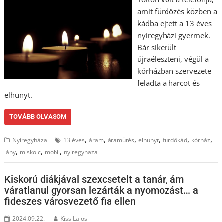
amit fürdőzés közben a
kádba ejtett a 13 éves
nyíregyházi gyermek.
Bár sikerült
újraéleszteni, végül a
kórházban szervezete
feladta a harcot és
elhunyt.
TOVÁBB OLVASOM
,
,
,
,
,
,
Nyíregyháza
13 éves
áram
áramütés
elhunyt
fürdőkád
kórház
,
,
,
lány
miskolc
mobil
nyiregyhaza
Kiskorú diákjával szexcsetelt a tanár, ám
váratlanul gyorsan lezárták a nyomozást… a
fideszes városvezető fia ellen
2024.09.22.
Kiss Lajos