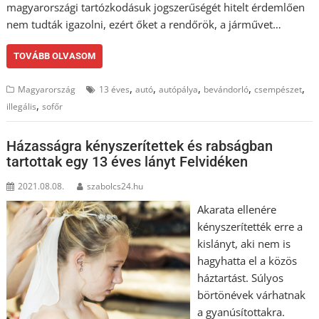
magyarországi tartózkodásuk jogszerűségét hitelt érdemlően
nem tudták igazolni, ezért őket a rendőrök, a járművet…
TOVÁBB OLVASOM
,
,
,
,
,
Magyarország
13 éves
autó
autópálya
bevándorló
csempészet
,
illegális
sofőr
Házasságra kényszerítettek és rabságban
tartottak egy 13 éves lányt Felvidéken
2021.08.08.
szabolcs24.hu
Akarata ellenére
kényszerítették erre a
kislányt, aki nem is
hagyhatta el a közös
háztartást. Súlyos
börtönévek várhatnak
a gyanúsítottakra.