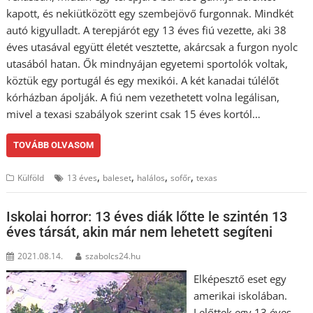
kapott, és nekiütközött egy szembejövő furgonnak. Mindkét
autó kigyulladt. A terepjárót egy 13 éves fiú vezette, aki 38
éves utasával együtt életét vesztette, akárcsak a furgon nyolc
utasából hatan. Ők mindnyájan egyetemi sportolók voltak,
köztük egy portugál és egy mexikói. A két kanadai túlélőt
kórházban ápolják. A fiú nem vezethetett volna legálisan,
mivel a texasi szabályok szerint csak 15 éves kortól…
TOVÁBB OLVASOM
,
,
,
,
Külföld
13 éves
baleset
halálos
sofőr
texas
Iskolai horror: 13 éves diák lőtte le szintén 13
éves társát, akin már nem lehetett segíteni
2021.08.14.
szabolcs24.hu
Elképesztő eset egy
amerikai iskolában.
Lelőttek egy 13 éves