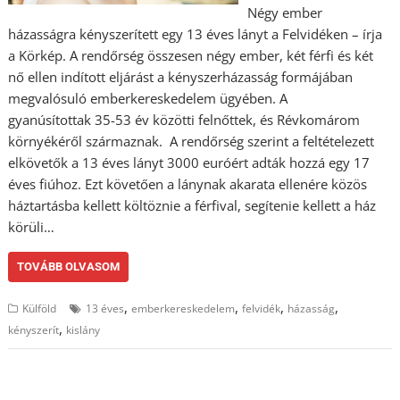
Négy ember
házasságra kényszerített egy 13 éves lányt a Felvidéken – írja
a Körkép. A rendőrség összesen négy ember, két férfi és két
nő ellen indított eljárást a kényszerházasság formájában
megvalósuló emberkereskedelem ügyében. A
gyanúsítottak 35-53 év közötti felnőttek, és Révkomárom
környékéről származnak. A rendőrség szerint a feltételezett
elkövetők a 13 éves lányt 3000 euróért adták hozzá egy 17
éves fiúhoz. Ezt követően a lánynak akarata ellenére közös
háztartásba kellett költöznie a férfival, segítenie kellett a ház
körüli…
TOVÁBB OLVASOM
,
,
,
,
Külföld
13 éves
emberkereskedelem
felvidék
házasság
,
kényszerít
kislány