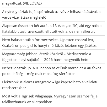
megváltozik (VIDEÓVAL)
A nyíregyháziak is jól spórolnak az ivóvíz felhasználásával, a
város vízellátása megfelelő
Alaposan összetört két autót a 13 éves „sofőr”, aki egy nála is
fiatalabb utast fuvarozott, elfutott volna, de nem sikerült
Nem halasztották a focimeccseket, Újpesten rosszul lett,
Csákváron pedig el is hunyt mérkőzés közben egy játékos
Magyarország jobban látszik közelről – Médiaszemle a
független helyi sajtóból – 2026 harmincegyedik hete
Nehéz időszak, jó 9-10 napon át velünk marad ez a 40 fokos
pokoli hőség – még csak most fog ráerősíteni
Elektronikus aláírás integráció – Így kapcsolható a vállalati
rendszerekhez
Most volt a Tigrisek Világnapja, Nyíregyházán számos fajjal
találkozhatunk az állatparkban