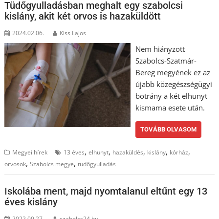
Tüdőgyulladásban meghalt egy szabolcsi
kislány, akit két orvos is hazaküldött
2024.02.06.
Kiss Lajos
Nem hiányzott
Szabolcs-Szatmár-
Bereg megyének ez az
újabb közegészségügyi
botrány a két elhunyt
kismama esete után.
TOVÁBB OLVASOM
,
,
,
,
,
Megyei hírek
13 éves
elhunyt
hazaküldés
kislány
kórház
,
,
orvosok
Szabolcs megye
tüdőgyulladás
Iskolába ment, majd nyomtalanul eltűnt egy 13
éves kislány
2022.09.27.
szabolcs24.hu