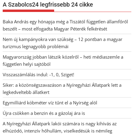
A Szabolcs24 legfrissebb 24 cikke
Baka András egy hónapja még a Tiszától független államfőről
beszélt – most elfogadta Magyar Péterék felkérését
Nem új kampányokra van szükség – 12 pontban a magyar
turizmus legnagyobb problémái
Magyarország jobban látszik közelről – heti médiaszemle a
független helyi sajtóból
Visszaszámlálás indul: -1, 0, Sziget!
Siker: a közönségszavazáson a Nyíregyházi Állatpark lett a
legkedveltebb állatkert
Egymilliárd köbméter víz tűnt el a Nyírség alól
Újra csökken a benzin és a gázolaj ára is
A Nyíregyházi Állatpark lakói számára is nagy kihívás az
elhúzódó, intenzív hőhullám, viselkedésük is némileg