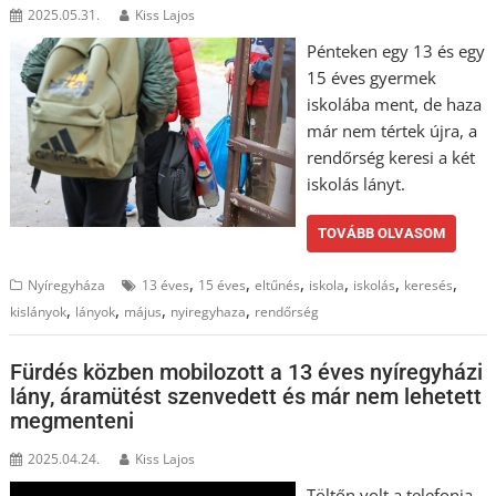
2025.05.31.
Kiss Lajos
Pénteken egy 13 és egy
15 éves gyermek
iskolába ment, de haza
már nem tértek újra, a
rendőrség keresi a két
iskolás lányt.
TOVÁBB OLVASOM
,
,
,
,
,
,
Nyíregyháza
13 éves
15 éves
eltűnés
iskola
iskolás
keresés
,
,
,
,
kislányok
lányok
május
nyiregyhaza
rendőrség
Fürdés közben mobilozott a 13 éves nyíregyházi
lány, áramütést szenvedett és már nem lehetett
megmenteni
2025.04.24.
Kiss Lajos
Töltőn volt a telefonja,