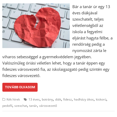
Bár a tanár úr egy 13
éves diákjával
szexchatelt, teljes
véletlenségből az
iskola a fegyelmi
eljárást hagyta félbe, a
rendőrség pedig a
nyomozást zárta le
viharos sebességgel a gyermekvédelem jegyében.
Valószínűleg óriási véletlen lehet, hogy a tanár éppen egy
fideszes városvezető fia, az iskolaigazgató pedig szintén egy
fideszes városvezető.
TOVÁBB OLVASOM
,
,
,
,
,
,
Kék hírek
13 éves
botrány
diák
fidesz
hadházy ákos
kiskorú
,
,
,
pedofil
szexchat
tanár
városvezető