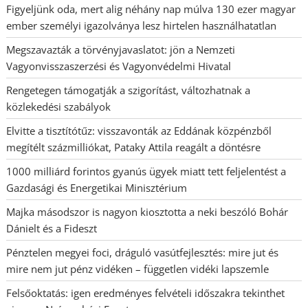
Figyeljünk oda, mert alig néhány nap múlva 130 ezer magyar
ember személyi igazolványa lesz hirtelen használhatatlan
Megszavazták a törvényjavaslatot: jön a Nemzeti
Vagyonvisszaszerzési és Vagyonvédelmi Hivatal
Rengetegen támogatják a szigorítást, változhatnak a
közlekedési szabályok
Elvitte a tisztítótűz: visszavonták az Eddának közpénzből
megítélt százmilliókat, Pataky Attila reagált a döntésre
1000 milliárd forintos gyanús ügyek miatt tett feljelentést a
Gazdasági és Energetikai Minisztérium
Majka másodszor is nagyon kiosztotta a neki beszóló Bohár
Dánielt és a Fideszt
Pénztelen megyei foci, dráguló vasútfejlesztés: mire jut és
mire nem jut pénz vidéken – független vidéki lapszemle
Felsőoktatás: igen eredményes felvételi időszakra tekinthet