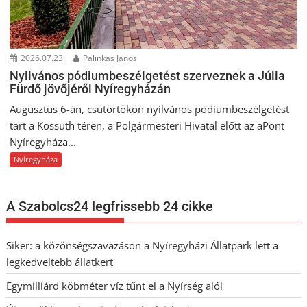
2026.07.23.
Palinkas Janos
Nyilvános pódiumbeszélgetést szerveznek a Júlia
Fürdő jövőjéről Nyíregyházán
Augusztus 6-án, csütörtökön nyilvános pódiumbeszélgetést
tart a Kossuth téren, a Polgármesteri Hivatal előtt az aPont
Nyíregyháza...
Nyíregyháza
A Szabolcs24 legfrissebb 24 cikke
Siker: a közönségszavazáson a Nyíregyházi Állatpark lett a
legkedveltebb állatkert
Egymilliárd köbméter víz tűnt el a Nyírség alól