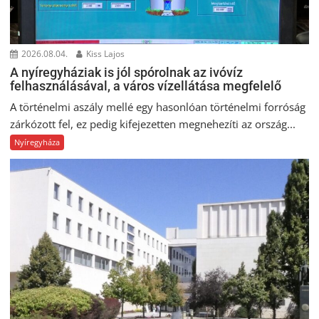
2026.08.04.
Kiss Lajos
A nyíregyháziak is jól spórolnak az ivóvíz
felhasználásával, a város vízellátása megfelelő
A történelmi aszály mellé egy hasonlóan történelmi forróság
zárkózott fel, ez pedig kifejezetten megnehezíti az ország...
Nyíregyháza