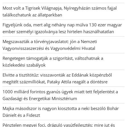
Most volt a Tigrisek Világnapja, Nyíregyházán számos fajjal
találkozhatunk az állatparkban
Figyeljünk oda, mert alig néhány nap múlva 130 ezer magyar
ember személyi igazolványa lesz hirtelen használhatatlan
Megszavazták a törvényjavaslatot: jön a Nemzeti
Vagyonvisszaszerzési és Vagyonvédelmi Hivatal
Rengetegen támogatják a szigorítást, változhatnak a
közlekedési szabályok
Elvitte a tisztítótűz: visszavonták az Eddának közpénzből
megítélt százmilliókat, Pataky Attila reagált a döntésre
1000 milliárd forintos gyanús ügyek miatt tett feljelentést a
Gazdasági és Energetikai Minisztérium
Majka másodszor is nagyon kiosztotta a neki beszóló Bohár
Dánielt és a Fideszt
Pénztelen megyei foci, dráguló vasútfejlesztés: mire jut és