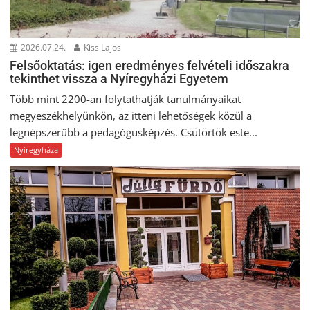
2026.07.24.
Kiss Lajos
Felsőoktatás: igen eredményes felvételi időszakra
tekinthet vissza a Nyíregyházi Egyetem
Több mint 2200-an folytathatják tanulmányaikat
megyeszékhelyünkön, az itteni lehetőségek közül a
legnépszerűbb a pedagógusképzés. Csütörtök este...
Nyíregyháza