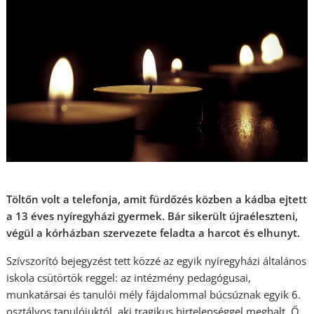
Töltőn volt a telefonja, amit fürdőzés közben a kádba ejtett
a 13 éves nyíregyházi gyermek. Bár sikerült újraéleszteni,
végül a kórházban szervezete feladta a harcot és elhunyt.
Szívszorító bejegyzést tett közzé az egyik nyíregyházi általános
iskola csütörtök reggel: az intézmény pedagógusai,
munkatársai és tanulói mély fájdalommal búcsúznak egyik 6.
osztályos tanulójuktól, aki tragikus hirtelenséggel meghalt. Ő