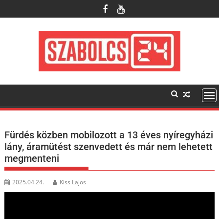
Skip
to
content
Fürdés közben mobilozott a 13 éves nyíregyházi
lány, áramütést szenvedett és már nem lehetett
megmenteni
2025.04.24.
Kiss Lajos