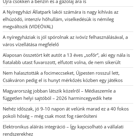
Újra csökken a benzin és a gázolaj ára is
A Nyíregyházi Állatpark lakói számára is nagy kihívás az
elhúzódó, intenzív hőhullám, viselkedésük is némileg
megváltozik (VIDEÓVAL)
A nyíregyháziak is jól spórolnak az ivóvíz felhasználásával, a
város vízellátása megfelelő
Alaposan összetört két autót a 13 éves „sofőr”, aki egy nála is
fiatalabb utast fuvarozott, elfutott volna, de nem sikerült
Nem halasztották a focimeccseket, Újpesten rosszul lett,
Csákváron pedig el is hunyt mérkőzés közben egy játékos
Magyarország jobban látszik közelről – Médiaszemle a
független helyi sajtóból – 2026 harmincegyedik hete
Nehéz időszak, jó 9-10 napon át velünk marad ez a 40 fokos
pokoli hőség – még csak most fog ráerősíteni
Elektronikus aláírás integráció – Így kapcsolható a vállalati
rendszerekhez