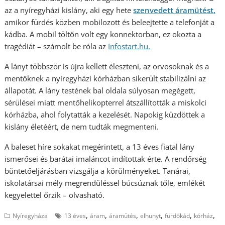
az a nyíregyházi kislány, aki egy hete
szenvedett áramütést,
amikor fürdés közben mobilozott és beleejtette a telefonját a
kádba. A mobil töltőn volt egy konnektorban, ez okozta a
tragédiát – számolt be róla az
Infostart.hu.
A lányt többször is újra kellett éleszteni, az orvosoknak és a
mentőknek a nyíregyházi kórházban sikerült stabilizálni az
állapotát. A lány testének bal oldala súlyosan megégett,
sérülései miatt mentőhelikopterrel átszállították a miskolci
kórházba, ahol folytatták a kezelését. Napokig küzdöttek a
kislány életéért, de nem tudták megmenteni.
A baleset híre sokakat megérintett, a 13 éves fiatal lány
ismerősei és barátai imaláncot indítottak érte. A rendőrség
büntetőeljárásban vizsgálja a körülményeket. Tanárai,
iskolatársai mély megrendüléssel búcsúznak tőle, emlékét
kegyelettel őrzik – olvasható.
,
,
,
,
,
,
Nyíregyháza
13 éves
áram
áramütés
elhunyt
fürdőkád
kórház