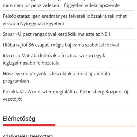
mire nem jut pénz vidéken – független vidéki lapszemle
Felsőoktatás: igen eredményes felvételi időszakra tekinthet
vissza a Nyíregyházi Egyetem
Szpari–Újpest rangadóval kezdődik ma este az NB I
Hiába rajtol 86 csapat, mégis baj van a szabolcsi focival
Idén is a Mátrába költözik a fesztiválszezon egyik
legizgalmasabb felhozatala
Húsz éve dohányzók is leszoktak a most újrainduló
programban
Közoktatás: A miniszter megtalálta a Klebelsberg Központ új
vezetőjét
Elérhetőség
Adatkezelési tájékoztató