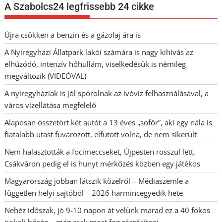
A Szabolcs24 legfrissebb 24 cikke
Újra csökken a benzin és a gázolaj ára is
A Nyíregyházi Állatpark lakói számára is nagy kihívás az
elhúzódó, intenzív hőhullám, viselkedésük is némileg
megváltozik (VIDEÓVAL)
A nyíregyháziak is jól spórolnak az ivóvíz felhasználásával, a
város vízellátása megfelelő
Alaposan összetört két autót a 13 éves „sofőr”, aki egy nála is
fiatalabb utast fuvarozott, elfutott volna, de nem sikerült
Nem halasztották a focimeccseket, Újpesten rosszul lett,
Csákváron pedig el is hunyt mérkőzés közben egy játékos
Magyarország jobban látszik közelről – Médiaszemle a
független helyi sajtóból – 2026 harmincegyedik hete
Nehéz időszak, jó 9-10 napon át velünk marad ez a 40 fokos