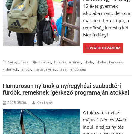
15 éves gyermek
iskolába ment, de haza
már nem tértek újra, a
rendőrség keresi a két
iskolás lányt.
TOVÁBB OLVASOM
,
,
,
,
,
,
Nyíregyháza
13 éves
15 éves
eltűnés
iskola
iskolás
keresés
,
,
,
,
kislányok
lányok
május
nyiregyhaza
rendőrség
Hamarosan nyitnak a nyíregyházi szabadtéri
fürdők, remeknek ígérkező programajánlatokkal
2025.05.06.
Kiss Lajos
A fokozatos nyitás
május 17-én és 24-én
indul, a teljes nyitás
június 14-én valósul