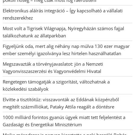
pokoli hőség – még csak most fog ráerősíteni
Elektronikus aláírás integráció – Így kapcsolható a vállalati
rendszerekhez
Most volt a Tigrisek Világnapja, Nyíregyházán számos fajjal
találkozhatunk az állatparkban
Figyeljünk oda, mert alig néhány nap múlva 130 ezer magyar
ember személyi igazolványa lesz hirtelen használhatatlan
Megszavazták a törvényjavaslatot: jön a Nemzeti
Vagyonvisszaszerzési és Vagyonvédelmi Hivatal
Rengetegen támogatják a szigorítást, változhatnak a
közlekedési szabályok
Elvitte a tisztítótűz: visszavonták az Eddának közpénzből
megítélt százmilliókat, Pataky Attila reagált a döntésre
1000 milliárd forintos gyanús ügyek miatt tett feljelentést a
Gazdasági és Energetikai Minisztérium