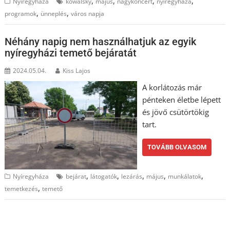
,
,
,
,
Nyíregyháza
kowalsky
május
nagykoncert
nyíregyháza
,
,
programok
ünneplés
város napja
Néhány napig nem használhatjuk az egyik
nyíregyházi temető bejáratát
2024.05.04.
Kiss Lajos
A korlátozás már
pénteken életbe lépett
és jövő csütörtökig
tart.
TOVÁBB OLVASOM
,
,
,
,
,
Nyíregyháza
bejárat
látogatók
lezárás
május
munkálatok
,
temetkezés
temető