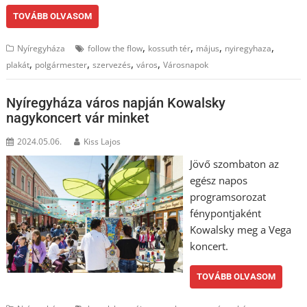
TOVÁBB OLVASOM
,
,
,
,
Nyíregyháza
follow the flow
kossuth tér
május
nyiregyhaza
,
,
,
,
plakát
polgármester
szervezés
város
Városnapok
Nyíregyháza város napján Kowalsky
nagykoncert vár minket
2024.05.06.
Kiss Lajos
Jövő szombaton az
egész napos
programsorozat
fénypontjaként
Kowalsky meg a Vega
koncert.
TOVÁBB OLVASOM