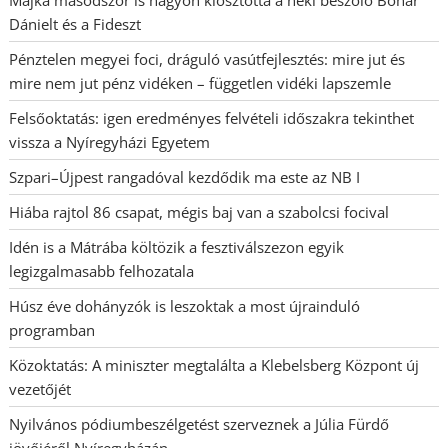
Majka másodszor is nagyon kiosztotta a neki beszóló Bohár
Dánielt és a Fideszt
Pénztelen megyei foci, dráguló vasútfejlesztés: mire jut és
mire nem jut pénz vidéken – független vidéki lapszemle
Felsőoktatás: igen eredményes felvételi időszakra tekinthet
vissza a Nyíregyházi Egyetem
Szpari–Újpest rangadóval kezdődik ma este az NB I
Hiába rajtol 86 csapat, mégis baj van a szabolcsi focival
Idén is a Mátrába költözik a fesztiválszezon egyik
legizgalmasabb felhozatala
Húsz éve dohányzók is leszoktak a most újrainduló
programban
Közoktatás: A miniszter megtalálta a Klebelsberg Központ új
vezetőjét
Nyilvános pódiumbeszélgetést szerveznek a Júlia Fürdő