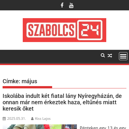
Skip
to
content
Címke:
május
Iskolába indult két fiatal lány Nyíregyházán, de
onnan már nem érkeztek haza, eltűnés miatt
keresik őket
2025.05.31.
Kiss Lajos
Pénteken egy 13 és egy