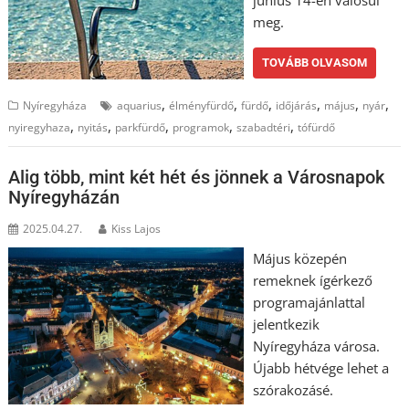
meg.
TOVÁBB OLVASOM
,
,
,
,
,
,
Nyíregyháza
aquarius
élményfürdő
fürdő
időjárás
május
nyár
,
,
,
,
,
nyiregyhaza
nyitás
parkfürdő
programok
szabadtéri
tófürdő
Alig több, mint két hét és jönnek a Városnapok
Nyíregyházán
2025.04.27.
Kiss Lajos
Május közepén
remeknek ígérkező
programajánlattal
jelentkezik
Nyíregyháza városa.
Újabb hétvége lehet a
szórakozásé.