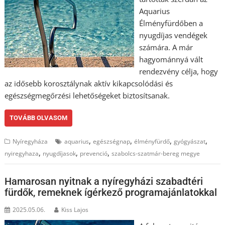
Aquarius
Élményfürdőben a
nyugdíjas vendégek
számára. A már
hagyománnyá vált
rendezvény célja, hogy
az idősebb korosztálynak aktív kikapcsolódási és
egészségmegőrzési lehetőségeket biztosítsanak.
TOVÁBB OLVASOM
,
,
,
,
Nyíregyháza
aquarius
egészségnap
élményfürdő
gyógyászat
,
,
,
nyiregyhaza
nyugdíjasok
prevenció
szabolcs-szatmár-bereg megye
Hamarosan nyitnak a nyíregyházi szabadtéri
fürdők, remeknek ígérkező programajánlatokkal
2025.05.06.
Kiss Lajos