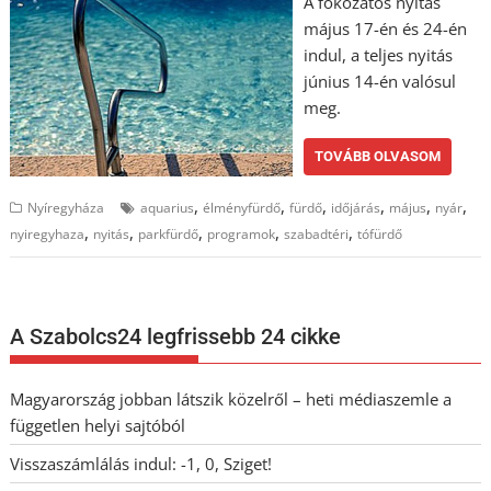
A fokozatos nyitás
május 17-én és 24-én
indul, a teljes nyitás
június 14-én valósul
meg.
TOVÁBB OLVASOM
,
,
,
,
,
,
Nyíregyháza
aquarius
élményfürdő
fürdő
időjárás
május
nyár
,
,
,
,
,
nyiregyhaza
nyitás
parkfürdő
programok
szabadtéri
tófürdő
A Szabolcs24 legfrissebb 24 cikke
Magyarország jobban látszik közelről – heti médiaszemle a
független helyi sajtóból
Visszaszámlálás indul: -1, 0, Sziget!