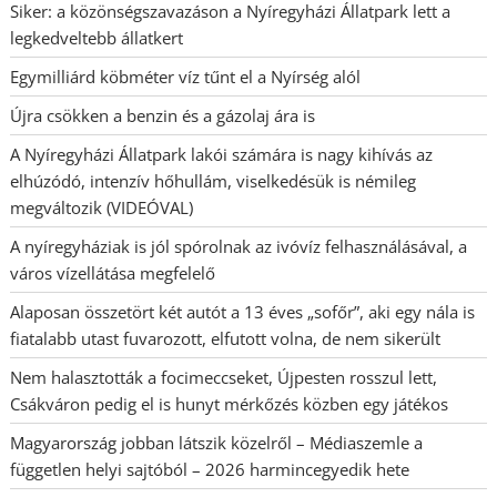
Siker: a közönségszavazáson a Nyíregyházi Állatpark lett a
legkedveltebb állatkert
Egymilliárd köbméter víz tűnt el a Nyírség alól
Újra csökken a benzin és a gázolaj ára is
A Nyíregyházi Állatpark lakói számára is nagy kihívás az
elhúzódó, intenzív hőhullám, viselkedésük is némileg
megváltozik (VIDEÓVAL)
A nyíregyháziak is jól spórolnak az ivóvíz felhasználásával, a
város vízellátása megfelelő
Alaposan összetört két autót a 13 éves „sofőr”, aki egy nála is
fiatalabb utast fuvarozott, elfutott volna, de nem sikerült
Nem halasztották a focimeccseket, Újpesten rosszul lett,
Csákváron pedig el is hunyt mérkőzés közben egy játékos
Magyarország jobban látszik közelről – Médiaszemle a
független helyi sajtóból – 2026 harmincegyedik hete