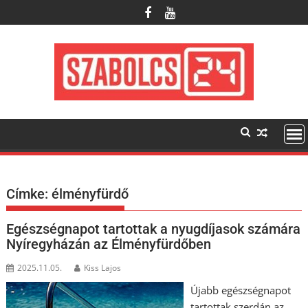
Skip
to
content
Címke:
élményfürdő
Egészségnapot tartottak a nyugdíjasok számára
Nyíregyházán az Élményfürdőben
2025.11.05.
Kiss Lajos
Újabb egészségnapot
tartottak szerdán az