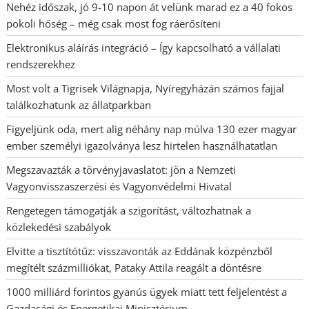
Nehéz időszak, jó 9-10 napon át velünk marad ez a 40 fokos
pokoli hőség – még csak most fog ráerősíteni
Elektronikus aláírás integráció – Így kapcsolható a vállalati
rendszerekhez
Most volt a Tigrisek Világnapja, Nyíregyházán számos fajjal
találkozhatunk az állatparkban
Figyeljünk oda, mert alig néhány nap múlva 130 ezer magyar
ember személyi igazolványa lesz hirtelen használhatatlan
Megszavazták a törvényjavaslatot: jön a Nemzeti
Vagyonvisszaszerzési és Vagyonvédelmi Hivatal
Rengetegen támogatják a szigorítást, változhatnak a
közlekedési szabályok
Elvitte a tisztítótűz: visszavonták az Eddának közpénzből
megítélt százmilliókat, Pataky Attila reagált a döntésre
1000 milliárd forintos gyanús ügyek miatt tett feljelentést a
Gazdasági és Energetikai Minisztérium