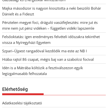
Majka másodszor is nagyon kiosztotta a neki beszóló Bohár
Dánielt és a Fideszt
Pénztelen megyei foci, dráguló vasútfejlesztés: mire jut és
mire nem jut pénz vidéken – független vidéki lapszemle
Felsőoktatás: igen eredményes felvételi időszakra tekinthet
vissza a Nyíregyházi Egyetem
Szpari–Újpest rangadóval kezdődik ma este az NB I
Hiába rajtol 86 csapat, mégis baj van a szabolcsi focival
Idén is a Mátrába költözik a fesztiválszezon egyik
legizgalmasabb felhozatala
Elérhetőség
Adatkezelési tájékoztató