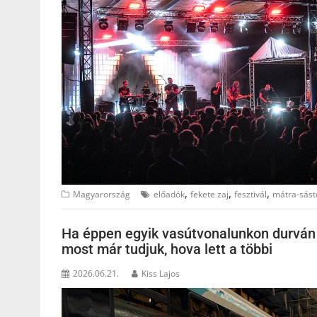
,
,
,
Magyarország
előadók
fekete zaj
fesztivál
mátra-sást
Ha éppen egyik vasútvonalunkon durván 
most már tudjuk, hova lett a többi
2026.06.21.
Kiss Lajos