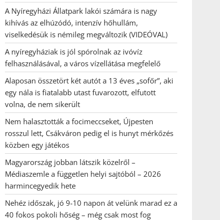
A Nyíregyházi Állatpark lakói számára is nagy
kihívás az elhúzódó, intenzív hőhullám,
viselkedésük is némileg megváltozik (VIDEÓVAL)
A nyíregyháziak is jól spórolnak az ivóvíz
felhasználásával, a város vízellátása megfelelő
Alaposan összetört két autót a 13 éves „sofőr”, aki
egy nála is fiatalabb utast fuvarozott, elfutott
volna, de nem sikerült
Nem halasztották a focimeccseket, Újpesten
rosszul lett, Csákváron pedig el is hunyt mérkőzés
közben egy játékos
Magyarország jobban látszik közelről –
Médiaszemle a független helyi sajtóból – 2026
harmincegyedik hete
Nehéz időszak, jó 9-10 napon át velünk marad ez a
40 fokos pokoli hőség – még csak most fog