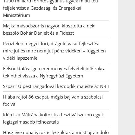
1000 milliárd forintos gyanús ügyek miatt tett
feljelentést a Gazdasági és Energetikai
Minisztérium
Majka másodszor is nagyon kiosztotta a neki
beszóló Bohár Dánielt és a Fideszt
Pénztelen megyei foci, dráguló vasútfejlesztés:
mire jut és mire nem jut pénz vidéken – független
vidéki lapszemle
Felsőoktatás: igen eredményes felvételi időszakra
tekinthet vissza a Nyíregyházi Egyetem
Szpari–Újpest rangadóval kezdődik ma este az NB I
Hiába rajtol 86 csapat, mégis baj van a szabolcsi
focival
Idén is a Mátrába költözik a fesztiválszezon egyik
legizgalmasabb felhozatala
Húsz éve dohányzók is leszoktak a most újrainduló