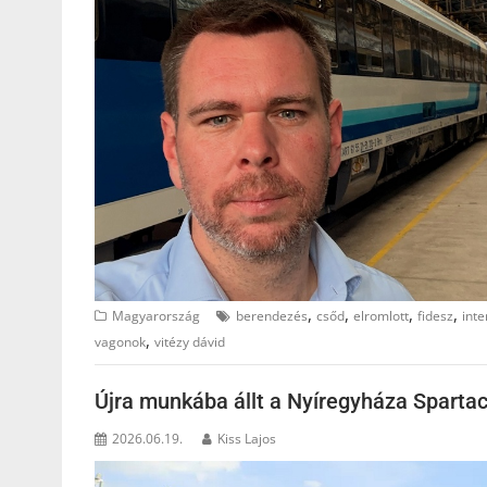
,
,
,
,
Magyarország
berendezés
csőd
elromlott
fidesz
inte
,
vagonok
vitézy dávid
Újra munkába állt a Nyíregyháza Spart
2026.06.19.
Kiss Lajos