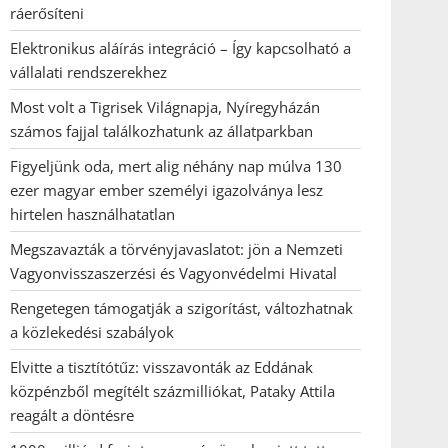
ráerősíteni
Elektronikus aláírás integráció – Így kapcsolható a
vállalati rendszerekhez
Most volt a Tigrisek Világnapja, Nyíregyházán
számos fajjal találkozhatunk az állatparkban
Figyeljünk oda, mert alig néhány nap múlva 130
ezer magyar ember személyi igazolványa lesz
hirtelen használhatatlan
Megszavazták a törvényjavaslatot: jön a Nemzeti
Vagyonvisszaszerzési és Vagyonvédelmi Hivatal
Rengetegen támogatják a szigorítást, változhatnak
a közlekedési szabályok
Elvitte a tisztítótűz: visszavonták az Eddának
közpénzből megítélt százmilliókat, Pataky Attila
reagált a döntésre