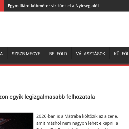
Egymilliárd köbméter víz tűnt el a Nyírség alól
ZA
SZSZB MEGYE
BELFÖLD
VÁLASZTÁSOK
KÜLFÖ
ezon egyik legizgalmasabb felhozatala
2026-ban is a Mátrába költözik az a zene,
amit máshol nem nagyon lehet elkapni: a