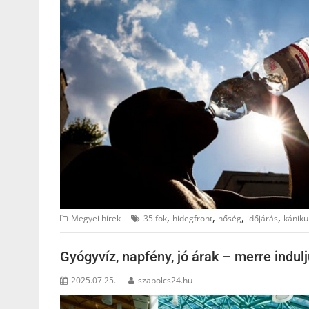
,
,
,
,
Megyei hírek
35 fok
hidegfront
hőség
időjárás
kániku
Gyógyvíz, napfény, jó árak – merre indu
2025.07.25.
szabolcs24.hu