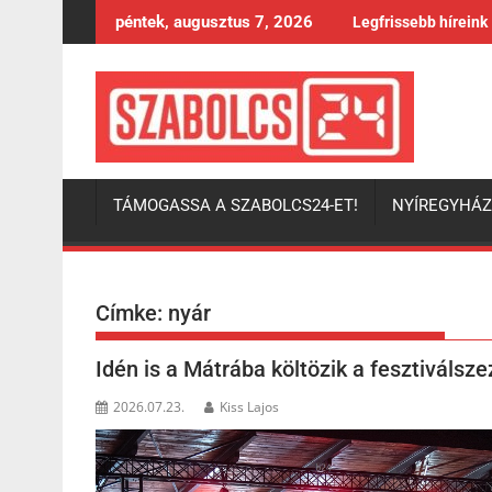
Skip
péntek, augusztus 7, 2026
Legfrissebb híreink
to
content
TÁMOGASSA A SZABOLCS24-ET!
NYÍREGYHÁ
Címke:
nyár
Idén is a Mátrába költözik a fesztiválsz
2026.07.23.
Kiss Lajos