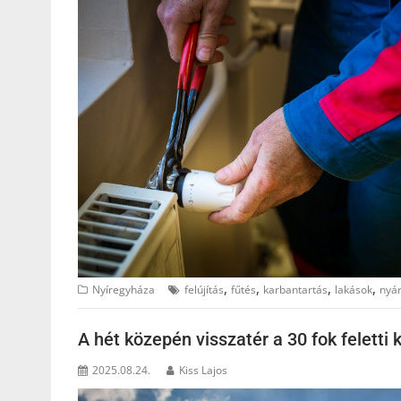
,
,
,
,
Nyíregyháza
felújítás
fűtés
karbantartás
lakások
nyá
A hét közepén visszatér a 30 fok feletti 
2025.08.24.
Kiss Lajos