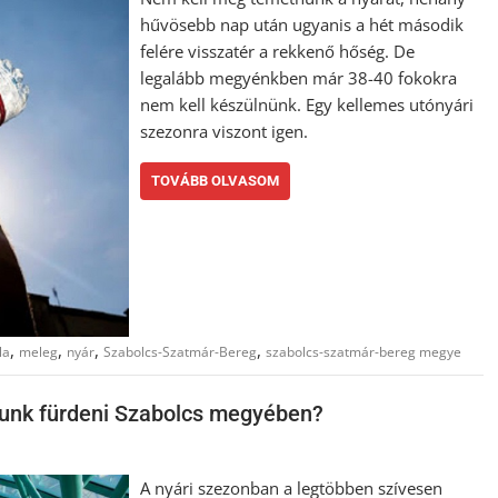
hűvösebb nap után ugyanis a hét második
felére visszatér a rekkenő hőség. De
legalább megyénkben már 38-40 fokokra
nem kell készülnünk. Egy kellemes utónyári
szezonra viszont igen.
TOVÁBB OLVASOM
,
,
,
,
la
meleg
nyár
Szabolcs-Szatmár-Bereg
szabolcs-szatmár-bereg megye
ljunk fürdeni Szabolcs megyében?
A nyári szezonban a legtöbben szívesen