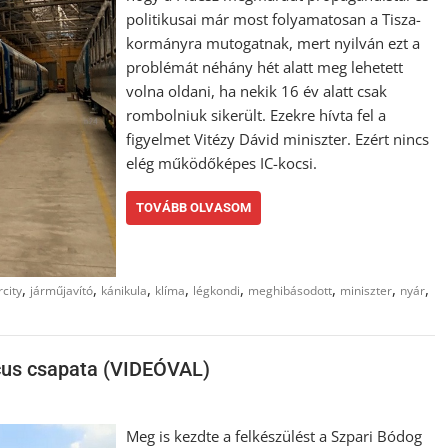
politikusai már most folyamatosan a Tisza-
kormányra mutogatnak, mert nyilván ezt a
problémát néhány hét alatt meg lehetett
volna oldani, ha nekik 16 év alatt csak
rombolniuk sikerült. Ezekre hívta fel a
figyelmet Vitézy Dávid miniszter. Ezért nincs
elég működőképes IC-kocsi.
TOVÁBB OLVASOM
,
,
,
,
,
,
,
,
rcity
járműjavító
kánikula
klíma
légkondi
meghibásodott
miniszter
nyár
acus csapata (VIDEÓVAL)
Meg is kezdte a felkészülést a Szpari Bódog