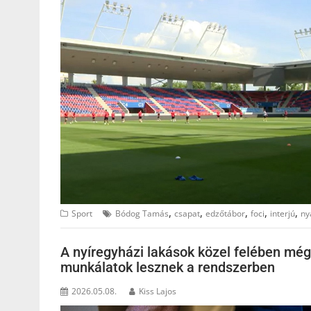
,
,
,
,
,
Sport
Bódog Tamás
csapat
edzőtábor
foci
interjú
ny
A nyíregyházi lakások közel felében még 
munkálatok lesznek a rendszerben
2026.05.08.
Kiss Lajos