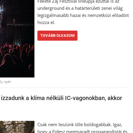
Fekete Zaj Fesztivál lineupja ezúttal is az
underground és a határterületi zenei világ
legizgalmasabb hazai és nemzetközi előadóit
hozza el.
TOVÁBB OLVASOM
,
ó
nyár
izzadunk a klíma nélküli IC-vagonokban, akkor
Csak nem leszünk tőle boldogabbak. Igaz,
hogy a Fidesz megmaradt propagandistái és