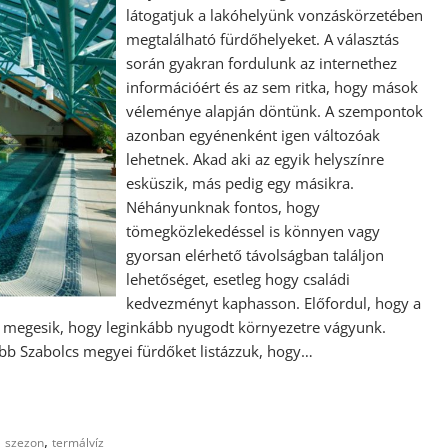
látogatjuk a lakóhelyünk vonzáskörzetében
megtalálható fürdőhelyeket. A választás
során gyakran fordulunk az internethez
információért és az sem ritka, hogy mások
véleménye alapján döntünk. A szempontok
azonban egyénenként igen változóak
lehetnek. Akad aki az egyik helyszínre
esküszik, más pedig egy másikra.
Néhányunknak fontos, hogy
tömegközlekedéssel is könnyen vagy
gyorsan elérhető távolságban találjon
lehetőséget, esetleg hogy családi
kedvezményt kaphasson. Előfordul, hogy a
is megesik, hogy leginkább nyugodt környezetre vágyunk.
bb Szabolcs megyei fürdőket listázzuk, hogy…
,
,
szezon
termálvíz