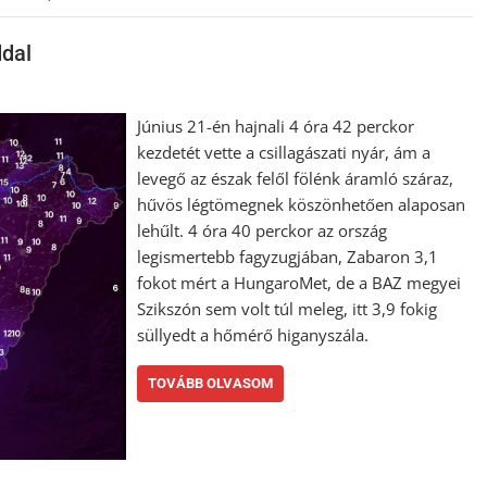
ddal
Június 21-én hajnali 4 óra 42 perckor
kezdetét vette a csillagászati nyár, ám a
levegő az észak felől fölénk áramló száraz,
hűvös légtömegnek köszönhetően alaposan
lehűlt. 4 óra 40 perckor az ország
legismertebb fagyzugjában, Zabaron 3,1
fokot mért a HungaroMet, de a BAZ megyei
Szikszón sem volt túl meleg, itt 3,9 fokig
süllyedt a hőmérő higanyszála.
TOVÁBB OLVASOM