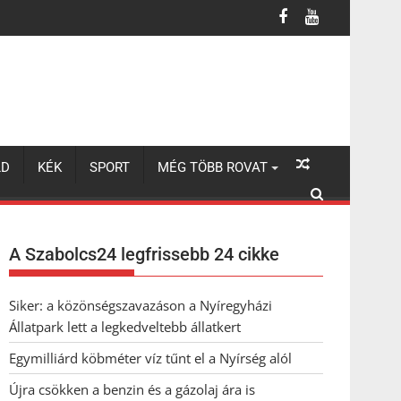
LD
KÉK
SPORT
MÉG TÖBB ROVAT
A Szabolcs24 legfrissebb 24 cikke
Siker: a közönségszavazáson a Nyíregyházi
Állatpark lett a legkedveltebb állatkert
Egymilliárd köbméter víz tűnt el a Nyírség alól
Újra csökken a benzin és a gázolaj ára is