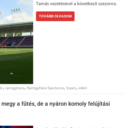
Tamás vezetésével a következő szezonra.
TOVÁBB OLVASOM
,
,
,
,
ár
nyiregyhaza
Nyíregyháza Spartacus
Szpari
videó
megy a fűtés, de a nyáron komoly felújítási