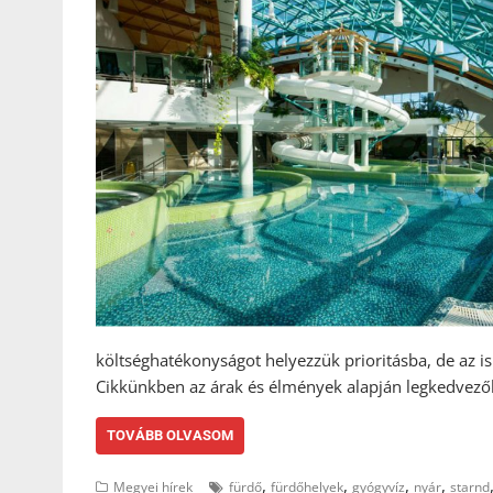
költséghatékonyságot helyezzük prioritásba, de az 
Cikkünkben az árak és élmények alapján legkedvező
TOVÁBB OLVASOM
,
,
,
,
Megyei hírek
fürdő
fürdőhelyek
gyógyvíz
nyár
starnd