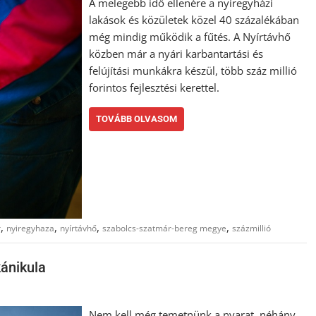
A melegebb idő ellenére a nyíregyházi
lakások és közületek közel 40 százalékában
még mindig működik a fűtés. A Nyírtávhő
közben már a nyári karbantartási és
felújítási munkákra készül, több száz millió
forintos fejlesztési kerettel.
TOVÁBB OLVASOM
,
,
,
,
r
nyiregyhaza
nyírtávhő
szabolcs-szatmár-bereg megye
százmillió
kánikula
Nem kell még temetnünk a nyarat, néhány