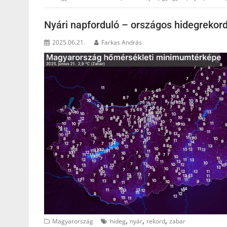
Nyári napforduló – országos hidegrekor
2025.06.21.
Farkas András
,
,
,
Magyarország
hideg
nyár
rekord
zabar