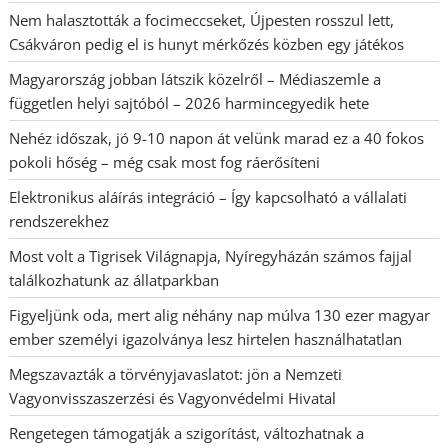
Nem halasztották a focimeccseket, Újpesten rosszul lett,
Csákváron pedig el is hunyt mérkőzés közben egy játékos
Magyarország jobban látszik közelről – Médiaszemle a
független helyi sajtóból – 2026 harmincegyedik hete
Nehéz időszak, jó 9-10 napon át velünk marad ez a 40 fokos
pokoli hőség – még csak most fog ráerősíteni
Elektronikus aláírás integráció – Így kapcsolható a vállalati
rendszerekhez
Most volt a Tigrisek Világnapja, Nyíregyházán számos fajjal
találkozhatunk az állatparkban
Figyeljünk oda, mert alig néhány nap múlva 130 ezer magyar
ember személyi igazolványa lesz hirtelen használhatatlan
Megszavazták a törvényjavaslatot: jön a Nemzeti
Vagyonvisszaszerzési és Vagyonvédelmi Hivatal
Rengetegen támogatják a szigorítást, változhatnak a