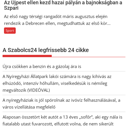
Az Újpest ellen kezd hazai pályán a bajnokságban a
Szpari
Az első nagy térségi rangadót máris augusztus elején
rendezik a Debrecen ellen, megtudhattuk az első kör...
Sport
A Szabolcs24 legfrissebb 24 cikke
Újra csökken a benzin és a gázolaj ára is
A Nyíregyházi Állatpark lakói számára is nagy kihívás az
elhúzódó, intenzív hőhullám, viselkedésük is némileg
megváltozik (VIDEÓVAL)
A nyíregyháziak is jól spórolnak az ivóvíz felhasználásával, a
város vízellátása megfelelő
Alaposan összetört két autót a 13 éves „sofőr”, aki egy nála is
fiatalabb utast fuvarozott, elfutott volna, de nem sikerült