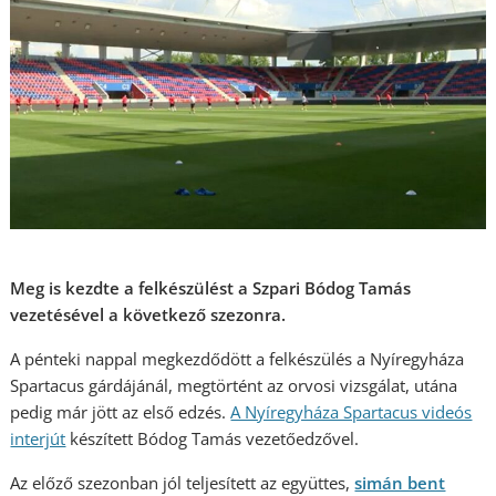
Meg is kezdte a felkészülést a Szpari Bódog Tamás
vezetésével a következő szezonra.
A pénteki nappal megkezdődött a felkészülés a Nyíregyháza
Spartacus gárdájánál, megtörtént az orvosi vizsgálat, utána
pedig már jött az első edzés.
A Nyíregyháza Spartacus videós
interjút
készített Bódog Tamás vezetőedzővel.
Az előző szezonban jól teljesített az együttes,
simán bent