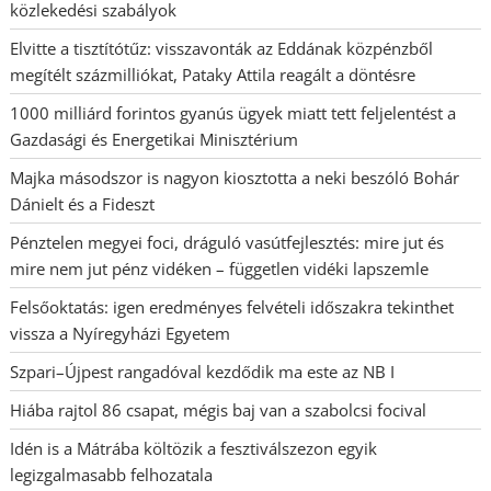
közlekedési szabályok
Elvitte a tisztítótűz: visszavonták az Eddának közpénzből
megítélt százmilliókat, Pataky Attila reagált a döntésre
1000 milliárd forintos gyanús ügyek miatt tett feljelentést a
Gazdasági és Energetikai Minisztérium
Majka másodszor is nagyon kiosztotta a neki beszóló Bohár
Dánielt és a Fideszt
Pénztelen megyei foci, dráguló vasútfejlesztés: mire jut és
mire nem jut pénz vidéken – független vidéki lapszemle
Felsőoktatás: igen eredményes felvételi időszakra tekinthet
vissza a Nyíregyházi Egyetem
Szpari–Újpest rangadóval kezdődik ma este az NB I
Hiába rajtol 86 csapat, mégis baj van a szabolcsi focival
Idén is a Mátrába költözik a fesztiválszezon egyik
legizgalmasabb felhozatala