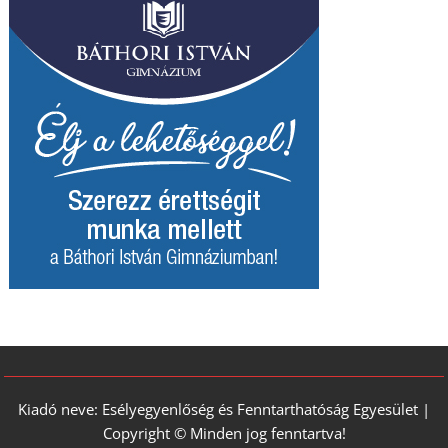
Kiadó neve: Esélyegyenlőség és Fenntarthatóság Egyesület |
Copyright © Minden jog fenntartva!