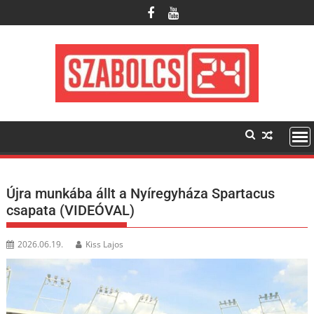
Skip
to
content
Újra munkába állt a Nyíregyháza Spartacus
csapata (VIDEÓVAL)
2026.06.19.
Kiss Lajos