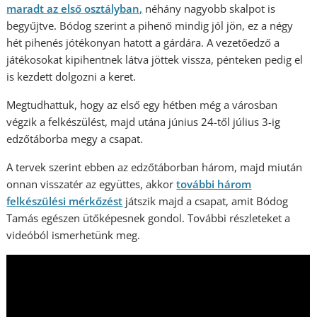
maradt az első osztályban,
néhány nagyobb skalpot is
begyűjtve. Bódog szerint a pihenő mindig jól jön, ez a négy
hét pihenés jótékonyan hatott a gárdára. A vezetőedző a
játékosokat kipihentnek látva jöttek vissza, pénteken pedig el
is kezdett dolgozni a keret.
Megtudhattuk, hogy az első egy hétben még a városban
végzik a felkészülést, majd utána június 24-től július 3-ig
edzőtáborba megy a csapat.
A tervek szerint ebben az edzőtáborban három, majd miután
onnan visszatér az együttes, akkor
további három
felkészülési mérkőzést
játszik majd a csapat, amit Bódog
Tamás egészen ütőképesnek gondol. További részleteket a
videóból ismerhetünk meg.