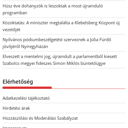
Húsz éve dohányzók is leszoktak a most újrainduló
programban
Közoktatás: A miniszter megtalálta a Klebelsberg Központ új
vezetőjét
Nyilvános pódiumbeszélgetést szerveznek a Júlia Fürdő
jövőjéről Nyíregyházán
Elveszett a mentelmi jog, újraindult a parlamentből kiesett
Szabolcs megyei fideszes Simon Miklós büntetőügye
Elérhetőség
Adatkezelési tájékoztató
Hirdetési árak
Hozzászólási és Moderálási Szabályzat
Impresszum