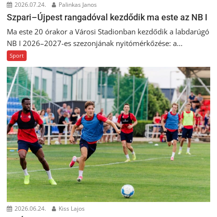
2026.07.24.
Palinkas Janos
Szpari–Újpest rangadóval kezdődik ma este az NB I
Ma este 20 órakor a Városi Stadionban kezdődik a labdarúgó
NB I 2026–2027-es szezonjának nyitómérkőzése: a...
Sport
2026.06.24.
Kiss Lajos