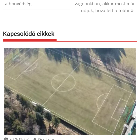
a honvédség
vagonokban, akkor most már
tudjuk, hova lett a többi
Kapcsolódó cikkek
2026.08.02.
Kiss Lajos