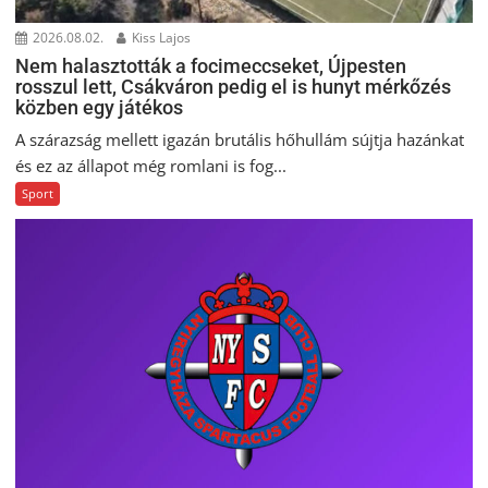
2026.08.02.
Kiss Lajos
Nem halasztották a focimeccseket, Újpesten
rosszul lett, Csákváron pedig el is hunyt mérkőzés
közben egy játékos
A szárazság mellett igazán brutális hőhullám sújtja hazánkat
és ez az állapot még romlani is fog...
Sport