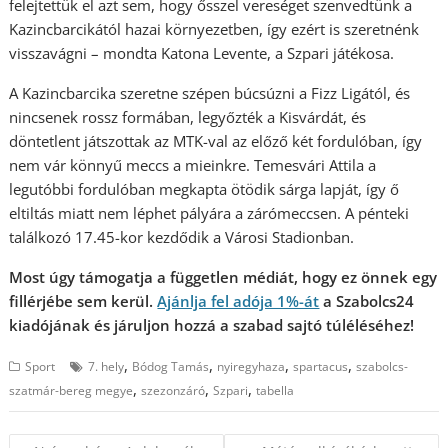
felejtettük el azt sem, hogy ősszel vereséget szenvedtünk a
Kazincbarcikától hazai környezetben, így ezért is szeretnénk
visszavágni – mondta Katona Levente, a Szpari játékosa.
A Kazincbarcika szeretne szépen búcsúzni a Fizz Ligától, és
nincsenek rossz formában, legyőzték a Kisvárdát, és
döntetlent játszottak az MTK-val az előző két fordulóban, így
nem vár könnyű meccs a mieinkre. Temesvári Attila a
legutóbbi fordulóban megkapta ötödik sárga lapját, így ő
eltiltás miatt nem léphet pályára a zárómeccsen. A pénteki
találkozó 17.45-kor kezdődik a Városi Stadionban.
Most úgy támogatja a független médiát, hogy ez önnek egy
fillérjébe sem kerül.
Ajánlja fel adója 1%-át
a Szabolcs24
kiadójának és járuljon hozzá a szabad sajtó túléléséhez!
,
,
,
,
Sport
7. hely
Bódog Tamás
nyiregyhaza
spartacus
szabolcs-
,
,
,
szatmár-bereg megye
szezonzáró
Szpari
tabella
Bejegyzés