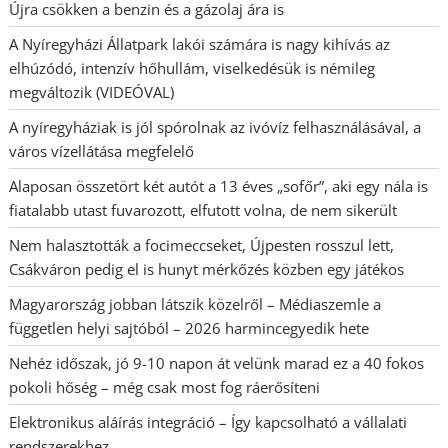
Újra csökken a benzin és a gázolaj ára is
A Nyíregyházi Állatpark lakói számára is nagy kihívás az
elhúzódó, intenzív hőhullám, viselkedésük is némileg
megváltozik (VIDEÓVAL)
A nyíregyháziak is jól spórolnak az ivóvíz felhasználásával, a
város vízellátása megfelelő
Alaposan összetört két autót a 13 éves „sofőr”, aki egy nála is
fiatalabb utast fuvarozott, elfutott volna, de nem sikerült
Nem halasztották a focimeccseket, Újpesten rosszul lett,
Csákváron pedig el is hunyt mérkőzés közben egy játékos
Magyarország jobban látszik közelről – Médiaszemle a
független helyi sajtóból – 2026 harmincegyedik hete
Nehéz időszak, jó 9-10 napon át velünk marad ez a 40 fokos
pokoli hőség – még csak most fog ráerősíteni
Elektronikus aláírás integráció – Így kapcsolható a vállalati
rendszerekhez