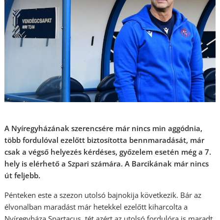
A Nyíregyházának szerencsére már nincs min aggódnia,
több fordulóval ezelőtt biztosította bennmaradását, már
csak a végső helyezés kérdéses, győzelem esetén még a 7.
hely is elérhető a Szpari számára. A Barcikának már nincs
út feljebb.
Pénteken este a szezon utolsó bajnokija következik. Bár az
élvonalban maradást már hetekkel ezelőtt kiharcolta a
Nyíregyháza Spartacus, tét azért az utolsó fordulóra is maradt.