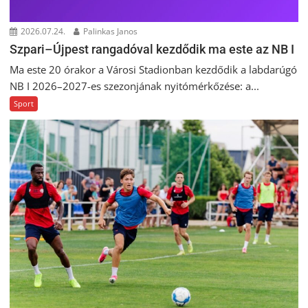
2026.07.24.
Palinkas Janos
Szpari–Újpest rangadóval kezdődik ma este az NB I
Ma este 20 órakor a Városi Stadionban kezdődik a labdarúgó
NB I 2026–2027-es szezonjának nyitómérkőzése: a...
Sport