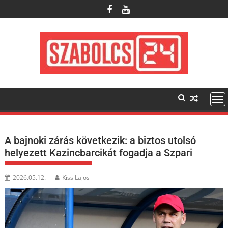
Skip
to
content
A bajnoki zárás következik: a biztos utolsó
helyezett Kazincbarcikát fogadja a Szpari
2026.05.12.
Kiss Lajos