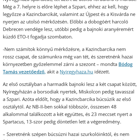
Még a 7. helyre is előre léphet a Szpari, ehhez az kell, hogy
legyőzze a Kazincbarcikát, valamint az Újpest és a Kisvárda ne
nyerjen az utolsó mérkőzésén. Előbbi a dobogóért harcoló
Debrecen vendége lesz, utóbbi pedig a bajnoki aranyéremért
küzdő ETO-t fogadja szombaton.
-Nem számítok könnyű mérkőzésre, a Kazincbarcika nem
rossz csapat, de számunkra még van tét, és szeretnénk hazai
környezetben győzelemmel zárni a szezont – mondta
Bódog
Tamás vezetőedző,
akit a
Nyiregyhaza.hu
idézett.
Az első osztályban a harmadik bajnoki lesz a két csapat között,
Nyíregyházán a borsodiak nyertek, Miskolcon pedig tavasszal
a Szpari. Azóta eldőlt, hogy a Kazincbarcika búcsúzik az első
osztálytól. Az NB-II-ben sokkal többször, összesen 48
alkalommal találkozott a két együttes, és 23 meccset nyert a
Spartacus, 13-szor pedig döntetlen lett a végeredmény.
– Szeretnénk szépen búcsúzni hazai szurkolóinktól, és nem