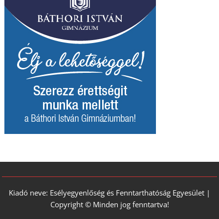
Kiadó neve: Esélyegyenlőség és Fenntarthatóság Egyesület |
Copyright © Minden jog fenntartva!