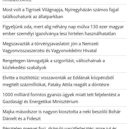
Most volt a Tigrisek Világnapja, Nyíregyházán számos fajjal
találkozhatunk az állatparkban
Figyeljünk oda, mert alig néhány nap múlva 130 ezer magyar
ember személyi igazolványa lesz hirtelen használhatatlan
Megszavazták a törvényjavaslatot: jön a Nemzeti
Vagyonvisszaszerzési és Vagyonvédelmi Hivatal
Rengetegen támogatják a szigorítást, változhatnak a
közlekedési szabályok
Elvitte a tisztítótűz: visszavonták az Eddának közpénzből
megítélt százmilliókat, Pataky Attila reagált a döntésre
1000 milliárd forintos gyanús ügyek miatt tett feljelentést a
Gazdasági és Energetikai Minisztérium
Majka másodszor is nagyon kiosztotta a neki beszóló Bohár
Dánielt és a Fideszt
Pénztelen megyei foci, dráguló vasútfejlesztés: mire jut és