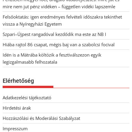
mire nem jut pénz vidéken – független vidéki lapszemle
Felsőoktatás: igen eredményes felvételi időszakra tekinthet
vissza a Nyíregyházi Egyetem
Szpari–Újpest rangadóval kezdődik ma este az NB I
Hiába rajtol 86 csapat, mégis baj van a szabolcsi focival
Idén is a Mátrába költözik a fesztiválszezon egyik
legizgalmasabb felhozatala
Elérhetőség
Adatkezelési tájékoztató
Hirdetési árak
Hozzászólási és Moderálási Szabályzat
Impresszum