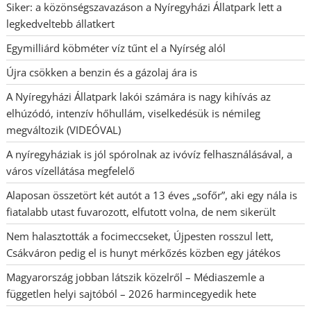
Siker: a közönségszavazáson a Nyíregyházi Állatpark lett a
legkedveltebb állatkert
Egymilliárd köbméter víz tűnt el a Nyírség alól
Újra csökken a benzin és a gázolaj ára is
A Nyíregyházi Állatpark lakói számára is nagy kihívás az
elhúzódó, intenzív hőhullám, viselkedésük is némileg
megváltozik (VIDEÓVAL)
A nyíregyháziak is jól spórolnak az ivóvíz felhasználásával, a
város vízellátása megfelelő
Alaposan összetört két autót a 13 éves „sofőr”, aki egy nála is
fiatalabb utast fuvarozott, elfutott volna, de nem sikerült
Nem halasztották a focimeccseket, Újpesten rosszul lett,
Csákváron pedig el is hunyt mérkőzés közben egy játékos
Magyarország jobban látszik közelről – Médiaszemle a
független helyi sajtóból – 2026 harmincegyedik hete