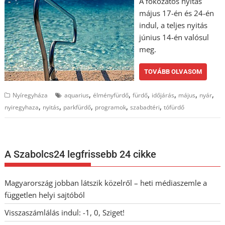
A fokozatos nyitás
május 17-én és 24-én
indul, a teljes nyitás
június 14-én valósul
meg.
TOVÁBB OLVASOM
,
,
,
,
,
,
Nyíregyháza
aquarius
élményfürdő
fürdő
időjárás
május
nyár
,
,
,
,
,
nyiregyhaza
nyitás
parkfürdő
programok
szabadtéri
tófürdő
A Szabolcs24 legfrissebb 24 cikke
Magyarország jobban látszik közelről – heti médiaszemle a
független helyi sajtóból
Visszaszámlálás indul: -1, 0, Sziget!