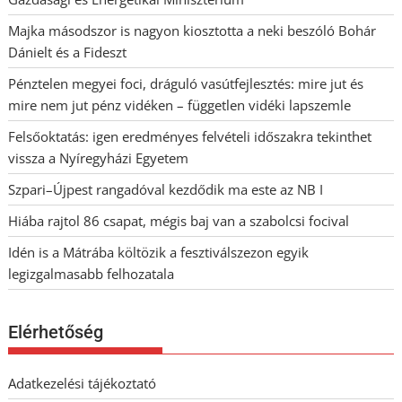
Majka másodszor is nagyon kiosztotta a neki beszóló Bohár
Dánielt és a Fideszt
Pénztelen megyei foci, dráguló vasútfejlesztés: mire jut és
mire nem jut pénz vidéken – független vidéki lapszemle
Felsőoktatás: igen eredményes felvételi időszakra tekinthet
vissza a Nyíregyházi Egyetem
Szpari–Újpest rangadóval kezdődik ma este az NB I
Hiába rajtol 86 csapat, mégis baj van a szabolcsi focival
Idén is a Mátrába költözik a fesztiválszezon egyik
legizgalmasabb felhozatala
Elérhetőség
Adatkezelési tájékoztató