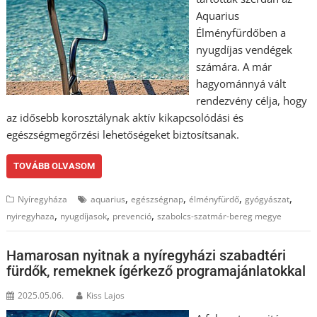
Aquarius
Élményfürdőben a
nyugdíjas vendégek
számára. A már
hagyománnyá vált
rendezvény célja, hogy
az idősebb korosztálynak aktív kikapcsolódási és
egészségmegőrzési lehetőségeket biztosítsanak.
TOVÁBB OLVASOM
,
,
,
,
Nyíregyháza
aquarius
egészségnap
élményfürdő
gyógyászat
,
,
,
nyiregyhaza
nyugdíjasok
prevenció
szabolcs-szatmár-bereg megye
Hamarosan nyitnak a nyíregyházi szabadtéri
fürdők, remeknek ígérkező programajánlatokkal
2025.05.06.
Kiss Lajos