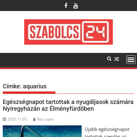
Skip
to
content
Címke:
aquarius
Egészségnapot tartottak a nyugdíjasok számára
Nyíregyházán az Élményfürdőben
2025.11.05.
Kiss Lajos
Újabb egészségnapot
tartottak szerdán az