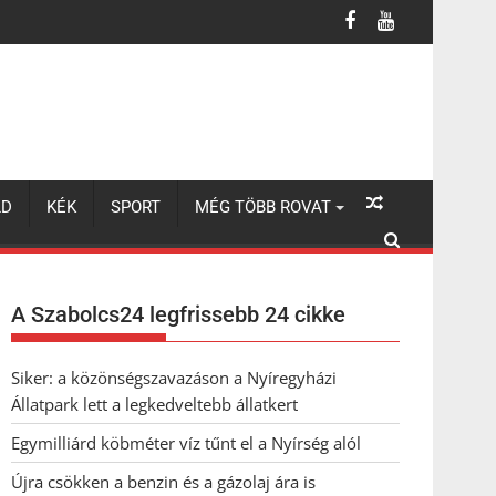
LD
KÉK
SPORT
MÉG TÖBB ROVAT
A Szabolcs24 legfrissebb 24 cikke
Siker: a közönségszavazáson a Nyíregyházi
Állatpark lett a legkedveltebb állatkert
Egymilliárd köbméter víz tűnt el a Nyírség alól
Újra csökken a benzin és a gázolaj ára is