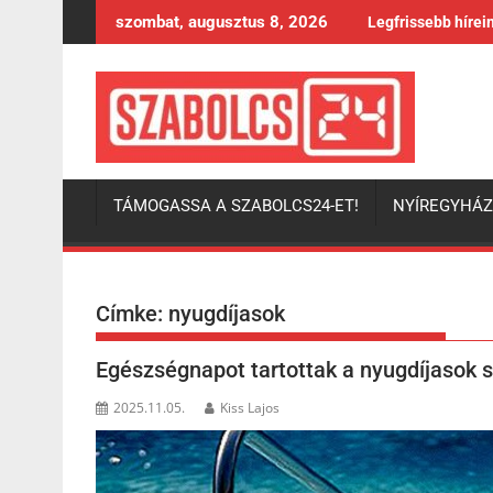
Skip
szombat, augusztus 8, 2026
Legfrissebb hírei
to
content
TÁMOGASSA A SZABOLCS24-ET!
NYÍREGYHÁ
Címke:
nyugdíjasok
Egészségnapot tartottak a nyugdíjasok
2025.11.05.
Kiss Lajos