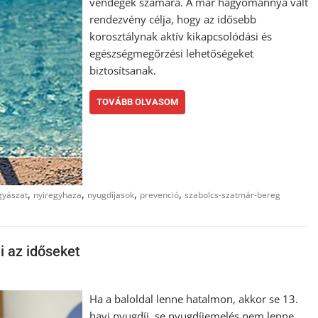
vendégek számára. A már hagyománnyá vált
rendezvény célja, hogy az idősebb
korosztálynak aktív kikapcsolódási és
egészségmegőrzési lehetőségeket
biztosítsanak.
TOVÁBB OLVASOM
,
,
,
,
gyászat
nyiregyhaza
nyugdíjasok
prevenció
szabolcs-szatmár-bereg
 az időseket
Ha a baloldal lenne hatalmon, akkor se 13.
havi nyugdíj, se nyugdíjemelés nem lenne,