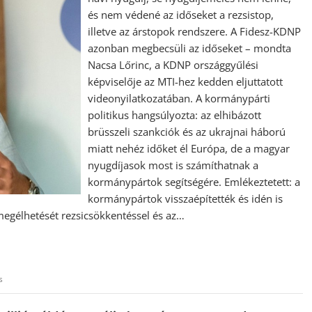
és nem védené az időseket a rezsistop,
illetve az árstopok rendszere. A Fidesz-KDNP
azonban megbecsüli az időseket – mondta
Nacsa Lőrinc, a KDNP országgyűlési
képviselője az MTI-hez kedden eljuttatott
videonyilatkozatában. A kormánypárti
politikus hangsúlyozta: az elhibázott
brüsszeli szankciók és az ukrajnai háború
miatt nehéz időket él Európa, de a magyar
nyugdíjasok most is számíthatnak a
kormánypártok segítségére. Emlékeztetett: a
kormánypártok visszaépítették és idén is
 megélhetését rezsicsökkentéssel és az…
s