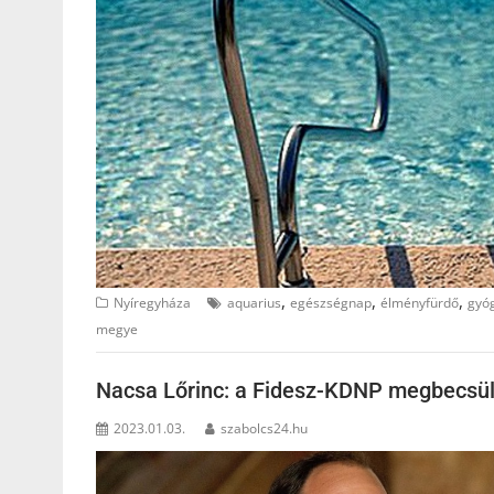
,
,
,
Nyíregyháza
aquarius
egészségnap
élményfürdő
gyó
megye
Nacsa Lőrinc: a Fidesz-KDNP megbecsüli
2023.01.03.
szabolcs24.hu