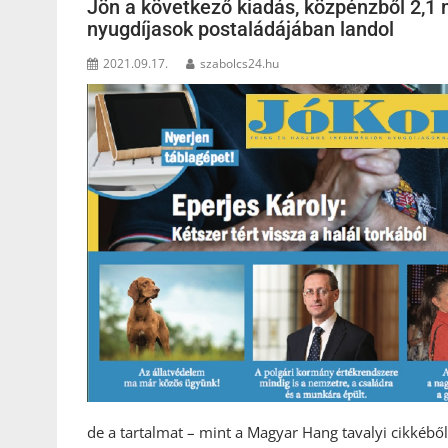
Jön a következő kiadás, közpénzből 2,1 
nyugdíjasok postaládájában landol
2021.09.17.
szabolcs24.hu
de a tartalmat – mint a Magyar Hang tavalyi cikkéből