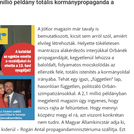
millió példány totális kormánypropaganda a
A JóKor magazin már tavaly is
bemutatkozott, kicsit sem arról szól, amiért
elvileg létrehozták. Helyette tökéletesen
mantrázza alákérdezős interjúkkal Orbánék
propagandáját, kegyetlenül lehúzza a
baloldalt, folyamatos mocskolódás az
ellenzék felé, totális istenítés a kormányoldal
irányába. Tehát egy igazi, „független” lap,
hasonlóan független, politizáló Orbán-
szimpatizánsokkal. A 2,1 millió példányban
megjelenő magazin úgy ingyenes, hogy
nincs rajta ár feltüntetve. Hogy mennyi
közpénz megy el rá, azt viszont konkrétan
nem tudni. A Magyar Államkincstár adja ki,
 kiderül – Rogán Antal propagandaminisztériuma szállítja. Ezt