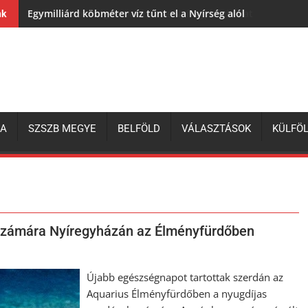
Egymilliárd köbméter víz tűnt el a Nyírség alól
nk
ZA
SZSZB MEGYE
BELFÖLD
VÁLASZTÁSOK
KÜLFÖ
 számára Nyíregyházán az Élményfürdőben
Újabb egészségnapot tartottak szerdán az
Aquarius Élményfürdőben a nyugdíjas