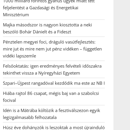
1000 milliárd forintos gyanús ügyek miatt tett
feljelentést a Gazdasági és Energetikai
Minisztérium
Majka másodszor is nagyon kiosztotta a neki
beszóló Bohár Dánielt és a Fideszt
Pénztelen megyei foci, dráguló vasútfejlesztés:
mire jut és mire nem jut pénz vidéken – független
vidéki lapszemle
Felsőoktatás: igen eredményes felvételi időszakra
tekinthet vissza a Nyíregyházi Egyetem
Szpari–Újpest rangadóval kezdődik ma este az NB I
Hiába rajtol 86 csapat, mégis baj van a szabolcsi
focival
Idén is a Mátrába költözik a fesztiválszezon egyik
legizgalmasabb felhozatala
Húsz éve dohányzók is leszoktak a most újrainduló