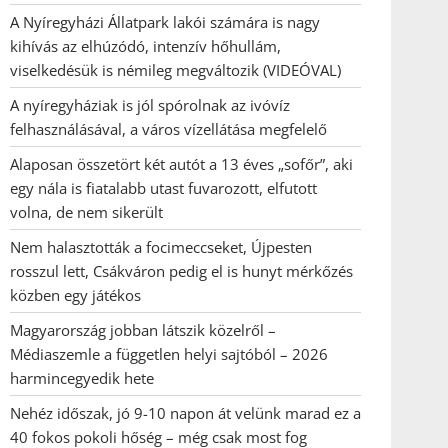
A Nyíregyházi Állatpark lakói számára is nagy
kihívás az elhúzódó, intenzív hőhullám,
viselkedésük is némileg megváltozik (VIDEÓVAL)
A nyíregyháziak is jól spórolnak az ivóvíz
felhasználásával, a város vízellátása megfelelő
Alaposan összetört két autót a 13 éves „sofőr”, aki
egy nála is fiatalabb utast fuvarozott, elfutott
volna, de nem sikerült
Nem halasztották a focimeccseket, Újpesten
rosszul lett, Csákváron pedig el is hunyt mérkőzés
közben egy játékos
Magyarország jobban látszik közelről –
Médiaszemle a független helyi sajtóból – 2026
harmincegyedik hete
Nehéz időszak, jó 9-10 napon át velünk marad ez a
40 fokos pokoli hőség – még csak most fog