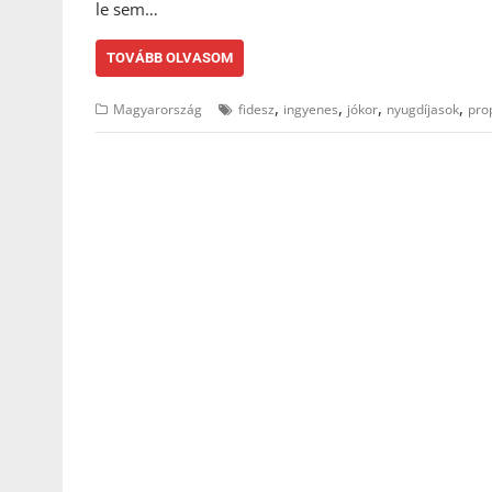
le sem…
TOVÁBB OLVASOM
,
,
,
,
Magyarország
fidesz
ingyenes
jókor
nyugdíjasok
pro