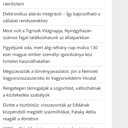
ráerősíteni
Elektronikus aláírás integráció – Így kapcsolható a
vállalati rendszerekhez
Most volt a Tigrisek Világnapja, Nyíregyházán
számos fajjal találkozhatunk az állatparkban
Figyeljünk oda, mert alig néhány nap múlva 130
ezer magyar ember személyi igazolványa lesz
hirtelen használhatatlan
Megszavazták a törvényjavaslatot: jön a Nemzeti
Vagyonvisszaszerzési és Vagyonvédelmi Hivatal
Rengetegen támogatják a szigorítást, változhatnak
a közlekedési szabályok
Elvitte a tisztítótűz: visszavonták az Eddának
közpénzből megítélt százmilliókat, Pataky Attila
reagált a döntésre