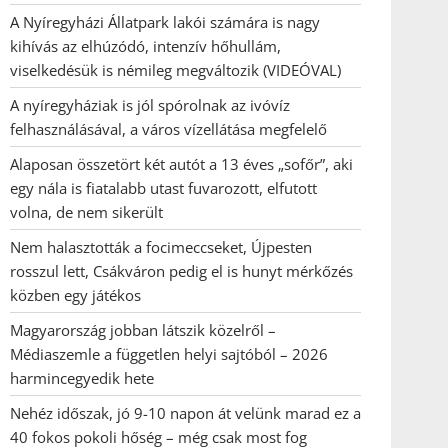
A Nyíregyházi Állatpark lakói számára is nagy
kihívás az elhúzódó, intenzív hőhullám,
viselkedésük is némileg megváltozik (VIDEÓVAL)
A nyíregyháziak is jól spórolnak az ivóvíz
felhasználásával, a város vízellátása megfelelő
Alaposan összetört két autót a 13 éves „sofőr”, aki
egy nála is fiatalabb utast fuvarozott, elfutott
volna, de nem sikerült
Nem halasztották a focimeccseket, Újpesten
rosszul lett, Csákváron pedig el is hunyt mérkőzés
közben egy játékos
Magyarország jobban látszik közelről –
Médiaszemle a független helyi sajtóból – 2026
harmincegyedik hete
Nehéz időszak, jó 9-10 napon át velünk marad ez a
40 fokos pokoli hőség – még csak most fog