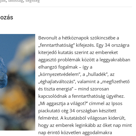
,
,
lyák
lakosság
segítség
tozás
Bevonult a hétköznapok szókincsébe a
„fenntarthatóság” kifejezés. Egy 34 országra
kiterjedő kutatás szerint az embereket
aggasztó problémák között a leggyakrabban
elhangzó fogalmak – így a
„környezetvédelem”, a „hulladék”, az
„éghajlatváltozás”, valamint a „megfizethető
és tiszta energia” – mind szorosan
kapcsolódnak a fenntarthatóság ügyéhez.
„Mi aggasztja a világot?” címmel az Ipsos
piackutató cég 34 országban készített
felmérést. A kutatásból világosan kiderült,
hogy az emberek leginkább az őket nap mint
nap érintő közvetlen aggodalmakra