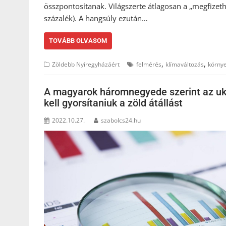
összpontosítanak. Világszerte átlagosan a „megfizethe
százalék). A hangsúly ezután…
TOVÁBB OLVASOM
,
,
Zöldebb Nyíregyházáért
felmérés
klímaváltozás
körny
A magyarok háromnegyede szerint az uk
kell gyorsítaniuk a zöld átállást
2022.10.27.
szabolcs24.hu