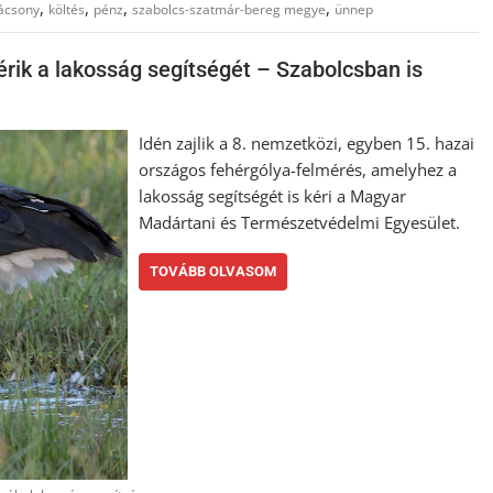
,
,
,
,
ácsony
költés
pénz
szabolcs-szatmár-bereg megye
ünnep
rik a lakosság segítségét – Szabolcsban is
Idén zajlik a 8. nemzetközi, egyben 15. hazai
országos fehérgólya-felmérés, amelyhez a
lakosság segítségét is kéri a Magyar
Madártani és Természetvédelmi Egyesület.
TOVÁBB OLVASOM