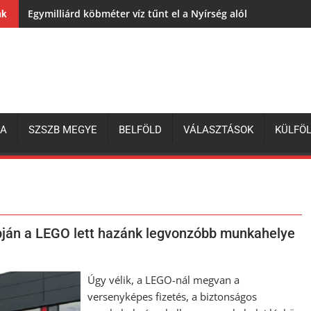
Egymilliárd köbméter víz tűnt el a Nyírség alól
nk
ZA
SZSZB MEGYE
BELFÖLD
VÁLASZTÁSOK
KÜLFÖ
pján a LEGO lett hazánk legvonzóbb munkahelye
Úgy vélik, a LEGO-nál megvan a
versenyképes fizetés, a biztonságos