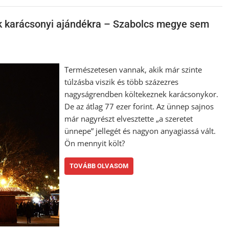
ok karácsonyi ajándékra – Szabolcs megye sem
Természetesen vannak, akik már szinte
túlzásba viszik és több százezres
nagyságrendben költekeznek karácsonykor.
De az átlag 77 ezer forint. Az ünnep sajnos
már nagyrészt elvesztette „a szeretet
ünnepe” jellegét és nagyon anyagiassá vált.
Ön mennyit költ?
TOVÁBB OLVASOM