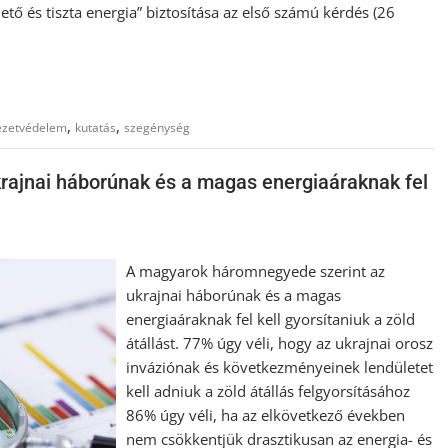
tő és tiszta energia” biztosítása az első számú kérdés (26
,
,
ezetvédelem
kutatás
szegénység
rajnai háborúnak és a magas energiaáraknak fel
A magyarok háromnegyede szerint az
ukrajnai háborúnak és a magas
energiaáraknak fel kell gyorsítaniuk a zöld
átállást. 77% úgy véli, hogy az ukrajnai orosz
inváziónak és következményeinek lendületet
kell adniuk a zöld átállás felgyorsításához
86% úgy véli, ha az elkövetkező években
nem csökkentjük drasztikusan az energia- és