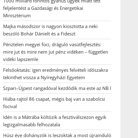
1000 milliárd forintos gyanús ügyek miatt tett
feljelentést a Gazdasági és Energetikai
Minisztérium
Majka másodszor is nagyon kiosztotta a neki
beszóló Bohár Dánielt és a Fideszt
Pénztelen megyei foci, dráguló vasútfejlesztés:
mire jut és mire nem jut pénz vidéken – független
vidéki lapszemle
Felsőoktatás: igen eredményes felvételi időszakra
tekinthet vissza a Nyíregyházi Egyetem
Szpari–Újpest rangadóval kezdődik ma este az NB I
Hiába rajtol 86 csapat, mégis baj van a szabolcsi
focival
Idén is a Mátrába költözik a fesztiválszezon egyik
legizgalmasabb felhozatala
Húsz éve dohányzók is leszoktak a most újrainduló