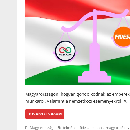
Magyarországon, hogyan gondolkodnak az emberek a 
munkáról, valamint a nemzetközi eseményekről. A…
TOVÁBB OLVASOM
,
,
,
Magyarország
felmérés
fidesz
kutatás
magyar péter