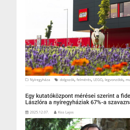
,
,
,
,
Nyíregyháza
dolgozók
felmérés
LEGO
legvonzóbb
mu
Egy kutatóközpont mérései szerint a fide
Lászlóra a nyíregyháziak 67%-a szavazn
2025.12.07.
Kiss Lajos