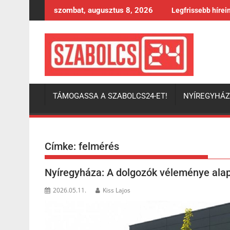
Skip
szombat, augusztus 8, 2026
Legfrissebb hírei
to
content
TÁMOGASSA A SZABOLCS24-ET!
NYÍREGYHÁ
Címke:
felmérés
Nyíregyháza: A dolgozók véleménye ala
2026.05.11.
Kiss Lajos