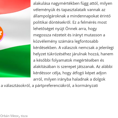
alakulása nagymértékben függ attól, milyen
véleményük és tapasztalataik vannak az
állampolgároknak a mindennapokat érintő
politikai döntésekről. Ez a felmérés most
lehetőséget nyújt Önnek arra, hogy
megossza nézeteit és irányt mutasson a
közvélemény számára legfontosabb
kérdésekben. A válaszok nemcsak a jelenlegi
helyzet tükrözéséhez járulnak hozzá, hanem
a későbbi folyamatok megértésében és
alakításában is szerepet játszanak. Az alábbi
kérdéssor célja, hogy átfogó képet adjon
arról, milyen irányba haladnak a dolgok
választásokról, a pártpreferenciákról, a kormányzati
,
,
Orbán Viktor
tisza