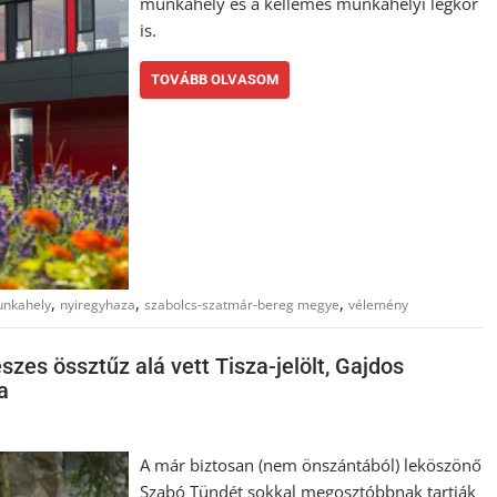
munkahely és a kellemes munkahelyi légkör
is.
TOVÁBB OLVASOM
,
,
,
nkahely
nyiregyhaza
szabolcs-szatmár-bereg megye
vélemény
szes össztűz alá vett Tisza-jelölt, Gajdos
a
A már biztosan (nem önszántából) leköszönő
Szabó Tündét sokkal megosztóbbnak tartják