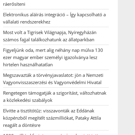
ráerősíteni
Elektronikus aláírás integráció – Így kapcsolható a
vállalati rendszerekhez
Most volt a Tigrisek Világnapja, Nyíregyházán
számos fajjal találkozhatunk az állatparkban
Figyeljünk oda, mert alig néhány nap múlva 130
ezer magyar ember személyi igazolványa lesz
hirtelen használhatatlan
Megszavazták a törvényjavaslatot: jön a Nemzeti
Vagyonvisszaszerzési és Vagyonvédelmi Hivatal
Rengetegen támogatják a szigorítást, változhatnak
a közlekedési szabályok
Elvitte a tisztítótűz: visszavonták az Eddának
közpénzből megítélt százmilliókat, Pataky Attila
reagált a döntésre