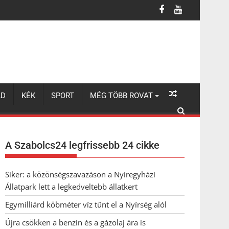
LD
KÉK
SPORT
MÉG TÖBB ROVAT
A Szabolcs24 legfrissebb 24 cikke
Siker: a közönségszavazáson a Nyíregyházi
Állatpark lett a legkedveltebb állatkert
Egymilliárd köbméter víz tűnt el a Nyírség alól
Újra csökken a benzin és a gázolaj ára is