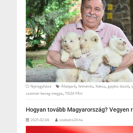
,
,
,
,
Nyíregyháza
Állatpark
felmérés
fidesz
gajdos lászló
,
szatmár-bereg megye
TISZA PÁrt
Hogyan tovább Magyarország? Vegyen ré
2025.02.04.
szabolcs24.hu