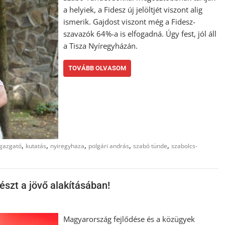
a helyiek, a Fidesz új jelöltjét viszont alig
ismerik. Gajdost viszont még a Fidesz-
szavazók 64%-a is elfogadná. Úgy fest, jól áll
a Tisza Nyíregyházán.
TOVÁBB OLVASOM
,
,
,
,
,
igazgató
kutatás
nyiregyhaza
polgári andrás
szabó tünde
szabolcs-
szt a jövő alakításában!
Magyarország fejlődése és a közügyek