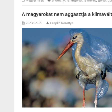
,
,
,
,
Megyei hírek
állomány
fehérgólya
felmérés
gólya
gó
A magyarokat nem aggasztja a klímavál
2023.02.08.
Czapkó Dorottya