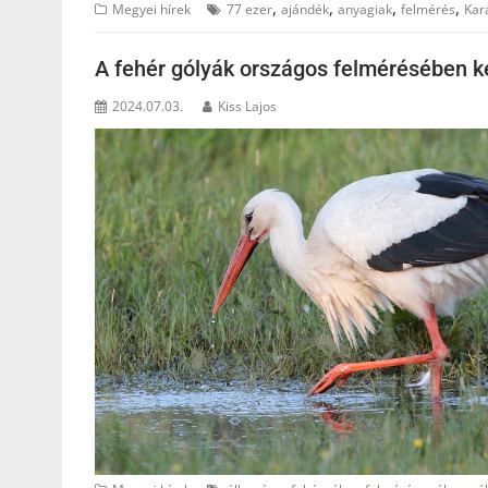
,
,
,
,
Megyei hírek
77 ezer
ajándék
anyagiak
felmérés
Kar
A fehér gólyák országos felmérésében ké
2024.07.03.
Kiss Lajos