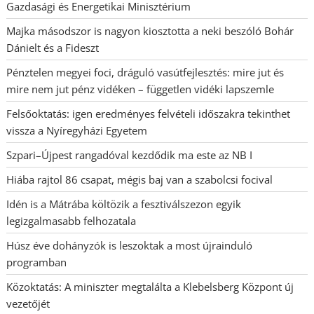
Gazdasági és Energetikai Minisztérium
Majka másodszor is nagyon kiosztotta a neki beszóló Bohár
Dánielt és a Fideszt
Pénztelen megyei foci, dráguló vasútfejlesztés: mire jut és
mire nem jut pénz vidéken – független vidéki lapszemle
Felsőoktatás: igen eredményes felvételi időszakra tekinthet
vissza a Nyíregyházi Egyetem
Szpari–Újpest rangadóval kezdődik ma este az NB I
Hiába rajtol 86 csapat, mégis baj van a szabolcsi focival
Idén is a Mátrába költözik a fesztiválszezon egyik
legizgalmasabb felhozatala
Húsz éve dohányzók is leszoktak a most újrainduló
programban
Közoktatás: A miniszter megtalálta a Klebelsberg Központ új
vezetőjét