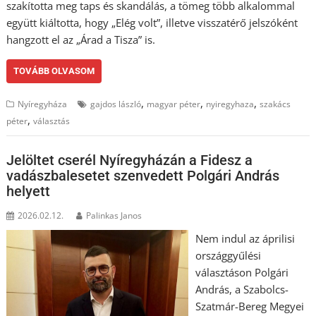
szakította meg taps és skandálás, a tömeg több alkalommal
együtt kiáltotta, hogy „Elég volt”, illetve visszatérő jelszóként
hangzott el az „Árad a Tisza” is.
TOVÁBB OLVASOM
,
,
,
Nyíregyháza
gajdos lászló
magyar péter
nyiregyhaza
szakács
,
péter
választás
Jelöltet cserél Nyíregyházán a Fidesz a
vadászbalesetet szenvedett Polgári András
helyett
2026.02.12.
Palinkas Janos
Nem indul az áprilisi
országgyűlési
választáson Polgári
András, a Szabolcs-
Szatmár-Bereg Megyei