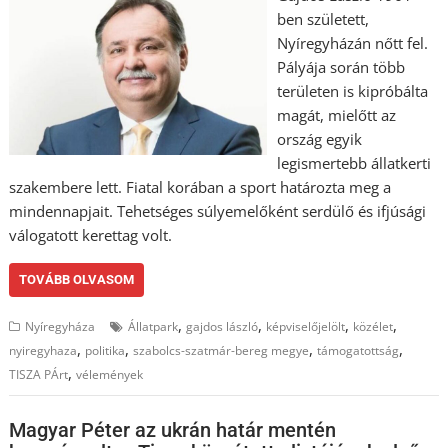
ben született,
Nyíregyházán nőtt fel.
Pályája során több
területen is kipróbálta
magát, mielőtt az
ország egyik
legismertebb állatkerti
szakembere lett. Fiatal korában a sport határozta meg a
mindennapjait. Tehetséges súlyemelőként serdülő és ifjúsági
válogatott kerettag volt.
TOVÁBB OLVASOM
,
,
,
,
Nyíregyháza
Állatpark
gajdos lászló
képviselőjelölt
közélet
,
,
,
,
nyiregyhaza
politika
szabolcs-szatmár-bereg megye
támogatottság
,
TISZA PÁrt
vélemények
Magyar Péter az ukrán határ mentén