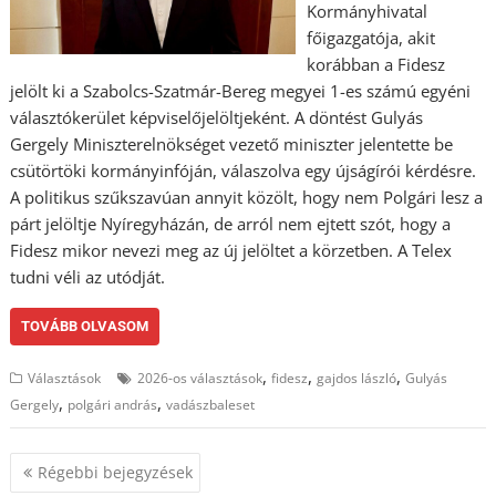
Kormányhivatal
főigazgatója, akit
korábban a Fidesz
jelölt ki a Szabolcs-Szatmár-Bereg megyei 1-es számú egyéni
választókerület képviselőjelöltjeként. A döntést Gulyás
Gergely Miniszterelnökséget vezető miniszter jelentette be
csütörtöki kormányinfóján, válaszolva egy újságírói kérdésre.
A politikus szűkszavúan annyit közölt, hogy nem Polgári lesz a
párt jelöltje Nyíregyházán, de arról nem ejtett szót, hogy a
Fidesz mikor nevezi meg az új jelöltet a körzetben. A Telex
tudni véli az utódját.
TOVÁBB OLVASOM
,
,
,
Választások
2026-os választások
fidesz
gajdos lászló
Gulyás
,
,
Gergely
polgári andrás
vadászbaleset
Bejegyzés
Régebbi bejegyzések
navigáció