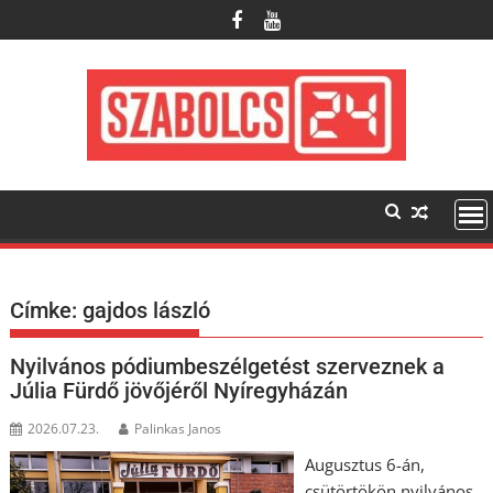
Skip
to
content
Címke:
gajdos lászló
Nyilvános pódiumbeszélgetést szerveznek a
Júlia Fürdő jövőjéről Nyíregyházán
2026.07.23.
Palinkas Janos
Augusztus 6-án,
csütörtökön nyilvános