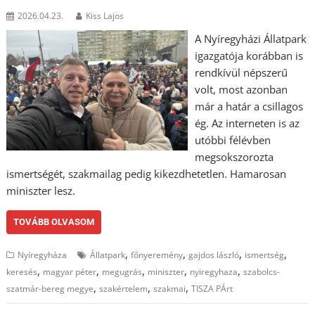
2026.04.23.
Kiss Lajos
A Nyíregyházi Állatpark
igazgatója korábban is
rendkívül népszerű
volt, most azonban
már a határ a csillagos
ég. Az interneten is az
utóbbi félévben
megsokszorozta
ismertségét, szakmailag pedig kikezdhetetlen. Hamarosan
miniszter lesz.
TOVÁBB OLVASOM
,
,
,
,
Nyíregyháza
Állatpark
főnyeremény
gajdos lászló
ismertség
,
,
,
,
,
keresés
magyar péter
megugrás
miniszter
nyiregyhaza
szabolcs-
,
,
,
szatmár-bereg megye
szakértelem
szakmai
TISZA PÁrt