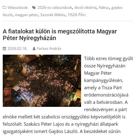
,
,
,
Választások
2026-os választások
dicső viktória
fidesz
gajdos
,
,
,
lászló
magyar péter
Seszták Miklós
TISZA PÁrt
A fiatalokat külön is megszólította Magyar
Péter Nyíregyházán
2026.02.18.
Farkas András
Több ezres tömeg gyűlt
össze Nyíregyházán
Magyar Péter
kampánygyűlésén,
amely a Tisza Párt
erődemonstrációjává
vált a belvárosban. A
rendezvényen a párt
elnöke mellett két szabolcsi országgyűlési képviselőjelölt is
felszólalt: Szakács Péter Lajos és a nyíregyházi állatpark
igazgatójaként ismert Gajdos László. A beszédeket sűrűn