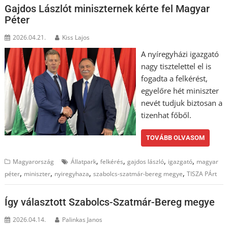
Gajdos Lászlót miniszternek kérte fel Magyar
Péter
2026.04.21.
Kiss Lajos
A nyíregyházi igazgató
nagy tisztelettel el is
fogadta a felkérést,
egyelőre hét miniszter
nevét tudjuk biztosan a
tizenhat főből.
TOVÁBB OLVASOM
,
,
,
,
Magyarország
Állatpark
felkérés
gajdos lászló
igazgató
magyar
,
,
,
,
péter
miniszter
nyiregyhaza
szabolcs-szatmár-bereg megye
TISZA PÁrt
Így választott Szabolcs-Szatmár-Bereg megye
2026.04.14.
Palinkas Janos