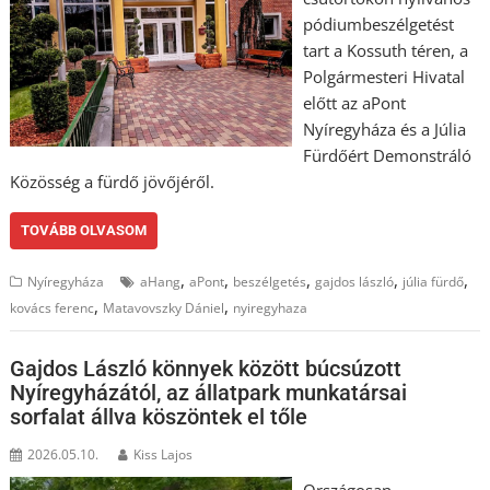
pódiumbeszélgetést
tart a Kossuth téren, a
Polgármesteri Hivatal
előtt az aPont
Nyíregyháza és a Júlia
Fürdőért Demonstráló
Közösség a fürdő jövőjéről.
TOVÁBB OLVASOM
,
,
,
,
,
Nyíregyháza
aHang
aPont
beszélgetés
gajdos lászló
júlia fürdő
,
,
kovács ferenc
Matavovszky Dániel
nyiregyhaza
Gajdos László könnyek között búcsúzott
Nyíregyházától, az állatpark munkatársai
sorfalat állva köszöntek el tőle
2026.05.10.
Kiss Lajos
Országosan,