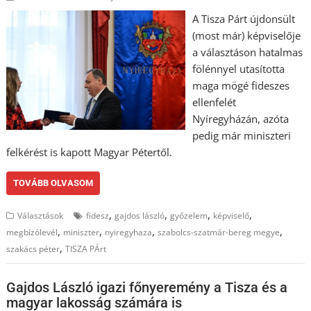
A Tisza Párt újdonsült
(most már) képviselője
a választáson hatalmas
fölénnyel utasította
maga mögé fideszes
ellenfelét
Nyíregyházán, azóta
pedig már miniszteri
felkérést is kapott Magyar Pétertől.
TOVÁBB OLVASOM
,
,
,
,
Választások
fidesz
gajdos lászló
győzelem
képviselő
,
,
,
,
megbízólevél
miniszter
nyiregyhaza
szabolcs-szatmár-bereg megye
,
szakács péter
TISZA PÁrt
Gajdos László igazi főnyeremény a Tisza és a
magyar lakosság számára is