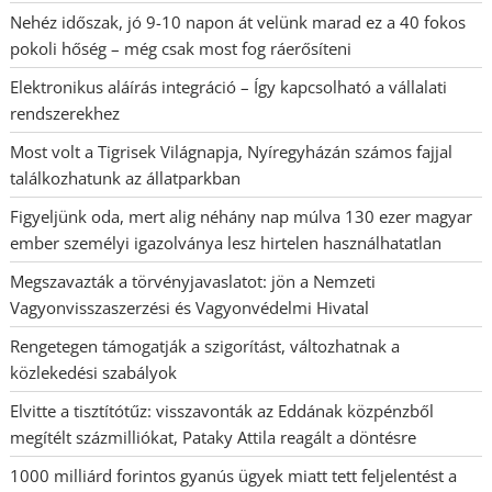
Nehéz időszak, jó 9-10 napon át velünk marad ez a 40 fokos
pokoli hőség – még csak most fog ráerősíteni
Elektronikus aláírás integráció – Így kapcsolható a vállalati
rendszerekhez
Most volt a Tigrisek Világnapja, Nyíregyházán számos fajjal
találkozhatunk az állatparkban
Figyeljünk oda, mert alig néhány nap múlva 130 ezer magyar
ember személyi igazolványa lesz hirtelen használhatatlan
Megszavazták a törvényjavaslatot: jön a Nemzeti
Vagyonvisszaszerzési és Vagyonvédelmi Hivatal
Rengetegen támogatják a szigorítást, változhatnak a
közlekedési szabályok
Elvitte a tisztítótűz: visszavonták az Eddának közpénzből
megítélt százmilliókat, Pataky Attila reagált a döntésre
1000 milliárd forintos gyanús ügyek miatt tett feljelentést a