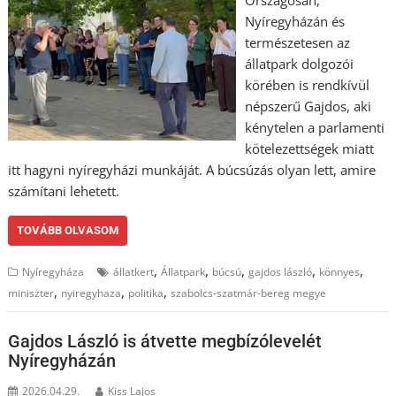
Nyíregyházán és
természetesen az
állatpark dolgozói
körében is rendkívül
népszerű Gajdos, aki
kénytelen a parlamenti
kötelezettségek miatt
itt hagyni nyíregyházi munkáját. A búcsúzás olyan lett, amire
számítani lehetett.
TOVÁBB OLVASOM
,
,
,
,
,
Nyíregyháza
állatkert
Állatpark
búcsú
gajdos lászló
könnyes
,
,
,
miniszter
nyiregyhaza
politika
szabolcs-szatmár-bereg megye
Gajdos László is átvette megbízólevelét
Nyíregyházán
2026.04.29.
Kiss Lajos