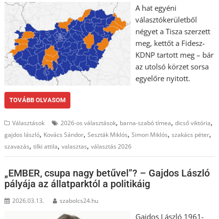
A hat egyéni
választókerületből
négyet a Tisza szerzett
meg, kettőt a Fidesz-
KDNP tartott meg – bár
az utolsó körzet sorsa
egyelőre nyitott.
TOVÁBB OLVASOM
,
,
,
Választások
2026-os választások
barna-szabó tímea
dicső viktória
,
,
,
,
,
gajdos lászló
Kovács Sándor
Seszták Miklós
Simon Miklós
szakács péter
,
,
,
szavazás
tilki attila
valasztas
választás 2026
„EMBER, csupa nagy betűvel”? – Gajdos László
pályája az állatparktól a politikáig
2026.03.13.
szabolcs24.hu
Gajdos László 1961-