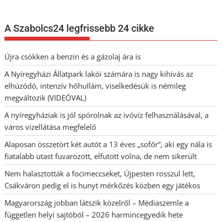
A Szabolcs24 legfrissebb 24 cikke
Újra csökken a benzin és a gázolaj ára is
A Nyíregyházi Állatpark lakói számára is nagy kihívás az
elhúzódó, intenzív hőhullám, viselkedésük is némileg
megváltozik (VIDEÓVAL)
A nyíregyháziak is jól spórolnak az ivóvíz felhasználásával, a
város vízellátása megfelelő
Alaposan összetört két autót a 13 éves „sofőr”, aki egy nála is
fiatalabb utast fuvarozott, elfutott volna, de nem sikerült
Nem halasztották a focimeccseket, Újpesten rosszul lett,
Csákváron pedig el is hunyt mérkőzés közben egy játékos
Magyarország jobban látszik közelről – Médiaszemle a
független helyi sajtóból – 2026 harmincegyedik hete