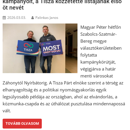
kampányolt, a Tisza közzétette listájának első
öt nevét
2026.03.03.
Palinkas Janos
Magyar Péter hétfőn
Szabolcs-Szatmár-
Bereg megye
választókerületeiben
folytatta
kampánykörútját,
végigjárva a határ
menti városokat
Záhonytól Nyírbátorig. A Tisza Párt elnöke szerint a térség az
elhanyagoltság és a politikai nyomásgyakorlás egyik
legsúlyosabb példája az országban, ahol az elvándorlás, a
közmunka-csapda és az úthálózat pusztulása mindennapossá
vált.
TOVÁBB OLVASOM