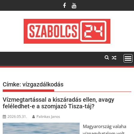
Skip
to
content
Címke:
vízgazdálkodás
Vízmegtartással a kiszáradás ellen, avagy
feléledhet-e a szomjazó Tisza-táj?
2026.05.31.
Palinkas Janos
Magyarország valaha
víznagyhatalom volt,