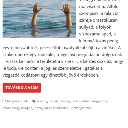
ma viszont az Alföld
szomjazik: a talajvíz
szintje drasztikusan
süllyed, a folyók
vízhozama apad, a
klímaváltozás pedig
egyre hosszabb és perzselőbb aszályokkal sújtja a vidéket. A
szakemberek egy radikális, mégis ősi megoldáson dolgoznak
– vissza kell adni a területet a víznek –, a kérdés csak az, hogy
le tudjuk-e bontani a jogi és szemléletbeli gátakat a
vízgazdálkodásban egy élhetőbb jövő érdekében.
TOVÁBB OLVASOM
,
,
,
,
,
Megyei hírek
aszály
belvíz
bereg
kiszáradás
nagykörű
,
,
,
,
szárazság
talajvíz
tisza
vízgazdálkodás
vízmegtartás