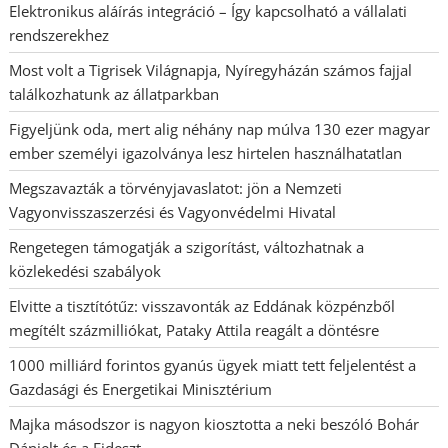
Elektronikus aláírás integráció – Így kapcsolható a vállalati
rendszerekhez
Most volt a Tigrisek Világnapja, Nyíregyházán számos fajjal
találkozhatunk az állatparkban
Figyeljünk oda, mert alig néhány nap múlva 130 ezer magyar
ember személyi igazolványa lesz hirtelen használhatatlan
Megszavazták a törvényjavaslatot: jön a Nemzeti
Vagyonvisszaszerzési és Vagyonvédelmi Hivatal
Rengetegen támogatják a szigorítást, változhatnak a
közlekedési szabályok
Elvitte a tisztítótűz: visszavonták az Eddának közpénzből
megítélt százmilliókat, Pataky Attila reagált a döntésre
1000 milliárd forintos gyanús ügyek miatt tett feljelentést a
Gazdasági és Energetikai Minisztérium
Majka másodszor is nagyon kiosztotta a neki beszóló Bohár
Dánielt és a Fideszt