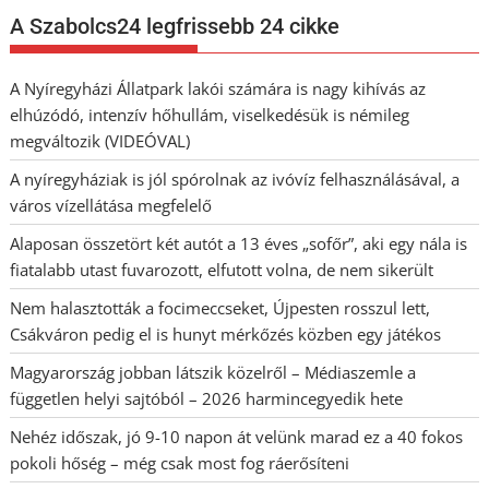
A Szabolcs24 legfrissebb 24 cikke
A Nyíregyházi Állatpark lakói számára is nagy kihívás az
elhúzódó, intenzív hőhullám, viselkedésük is némileg
megváltozik (VIDEÓVAL)
A nyíregyháziak is jól spórolnak az ivóvíz felhasználásával, a
város vízellátása megfelelő
Alaposan összetört két autót a 13 éves „sofőr”, aki egy nála is
fiatalabb utast fuvarozott, elfutott volna, de nem sikerült
Nem halasztották a focimeccseket, Újpesten rosszul lett,
Csákváron pedig el is hunyt mérkőzés közben egy játékos
Magyarország jobban látszik közelről – Médiaszemle a
független helyi sajtóból – 2026 harmincegyedik hete
Nehéz időszak, jó 9-10 napon át velünk marad ez a 40 fokos
pokoli hőség – még csak most fog ráerősíteni