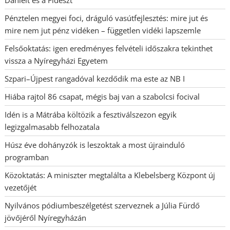
Pénztelen megyei foci, dráguló vasútfejlesztés: mire jut és
mire nem jut pénz vidéken – független vidéki lapszemle
Felsőoktatás: igen eredményes felvételi időszakra tekinthet
vissza a Nyíregyházi Egyetem
Szpari–Újpest rangadóval kezdődik ma este az NB I
Hiába rajtol 86 csapat, mégis baj van a szabolcsi focival
Idén is a Mátrába költözik a fesztiválszezon egyik
legizgalmasabb felhozatala
Húsz éve dohányzók is leszoktak a most újrainduló
programban
Közoktatás: A miniszter megtalálta a Klebelsberg Központ új
vezetőjét
Nyilvános pódiumbeszélgetést szerveznek a Júlia Fürdő
jövőjéről Nyíregyházán