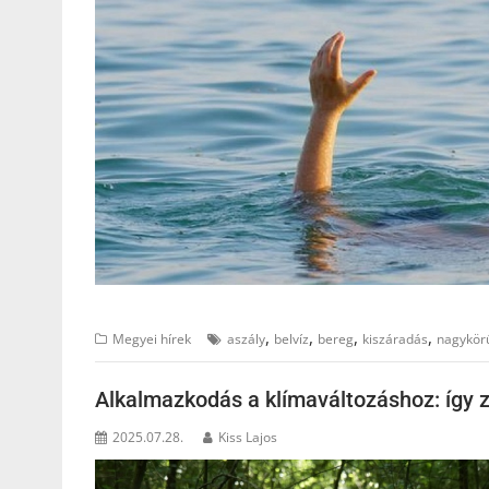
,
,
,
,
Megyei hírek
aszály
belvíz
bereg
kiszáradás
nagykör
Alkalmazkodás a klímaváltozáshoz: így za
2025.07.28.
Kiss Lajos