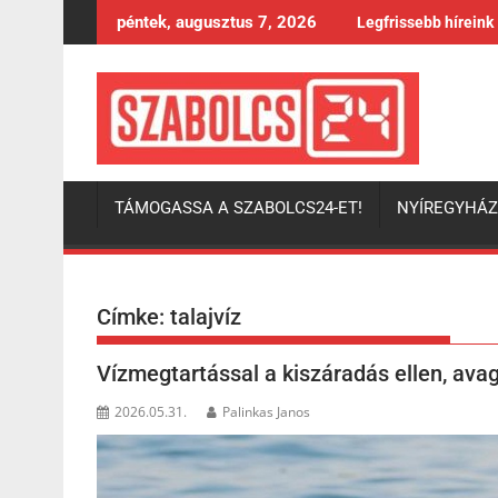
Skip
péntek, augusztus 7, 2026
Legfrissebb híreink
to
content
TÁMOGASSA A SZABOLCS24-ET!
NYÍREGYHÁ
Címke:
talajvíz
Vízmegtartással a kiszáradás ellen, avag
2026.05.31.
Palinkas Janos