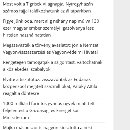
Most volt a Tigrisek Világnapja, Nyíregyházán
számos fajjal találkozhatunk az állatparkban
Figyeljünk oda, mert alig néhány nap múlva 130
ezer magyar ember személyi igazolványa lesz
hirtelen használhatatlan
Megszavazták a törvényjavaslatot: jön a Nemzeti
Vagyonvisszaszerzési és Vagyonvédelmi Hivatal
Rengetegen támogatják a szigorítást, változhatnak
a közlekedési szabályok
Elvitte a tisztítótűz: visszavonták az Eddának
közpénzből megítélt százmilliókat, Pataky Attila
reagált a döntésre
1000 milliárd forintos gyanús ügyek miatt tett
feljelentést a Gazdasági és Energetikai
Minisztérium
Majka másodszor is nagyon kiosztotta a neki