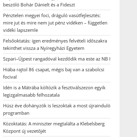
beszóló Bohár Dánielt és a Fideszt
Pénztelen megyei foci, dráguló vasútfejlesztés:
mire jut és mire nem jut pénz vidéken – független
vidéki lapszemle
Felsőoktatás: igen eredményes felvételi időszakra
tekinthet vissza a Nyíregyházi Egyetem
Szpari–Újpest rangadóval kezdődik ma este az NB I
Hiába rajtol 86 csapat, mégis baj van a szabolcsi
focival
Idén is a Mátrába költözik a fesztiválszezon egyik
legizgalmasabb felhozatala
Húsz éve dohányzók is leszoktak a most újrainduló
programban
Közoktatás: A miniszter megtalálta a Klebelsberg
Központ új vezetőjét