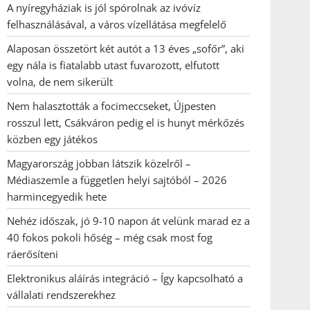
A nyíregyháziak is jól spórolnak az ivóvíz
felhasználásával, a város vízellátása megfelelő
Alaposan összetört két autót a 13 éves „sofőr”, aki
egy nála is fiatalabb utast fuvarozott, elfutott
volna, de nem sikerült
Nem halasztották a focimeccseket, Újpesten
rosszul lett, Csákváron pedig el is hunyt mérkőzés
közben egy játékos
Magyarország jobban látszik közelről –
Médiaszemle a független helyi sajtóból – 2026
harmincegyedik hete
Nehéz időszak, jó 9-10 napon át velünk marad ez a
40 fokos pokoli hőség – még csak most fog
ráerősíteni
Elektronikus aláírás integráció – Így kapcsolható a
vállalati rendszerekhez