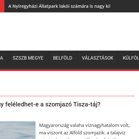
A Nyíregyházi Állatpark lakói számára is nagy kihívás az elh
ZA
SZSZB MEGYE
BELFÖLD
VÁLASZTÁSOK
KÜLFÖ
y feléledhet-e a szomjazó Tisza-táj?
Magyarország valaha víznagyhatalom volt,
ma viszont az Alföld szomjazik: a talajvíz