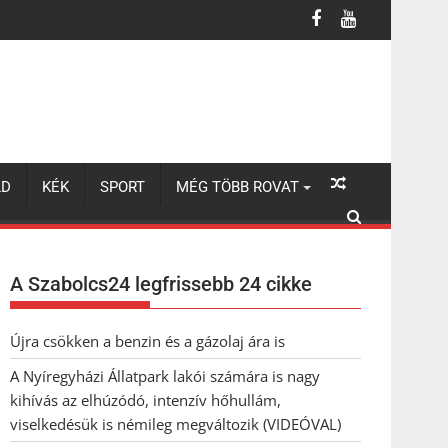
úzódó, intenzív hőhullám, viselkedésük is némileg megváltozik (VI
LD
KÉK
SPORT
MÉG TÖBB ROVAT
A Szabolcs24 legfrissebb 24 cikke
Újra csökken a benzin és a gázolaj ára is
A Nyíregyházi Állatpark lakói számára is nagy
kihívás az elhúzódó, intenzív hőhullám,
viselkedésük is némileg megváltozik (VIDEÓVAL)