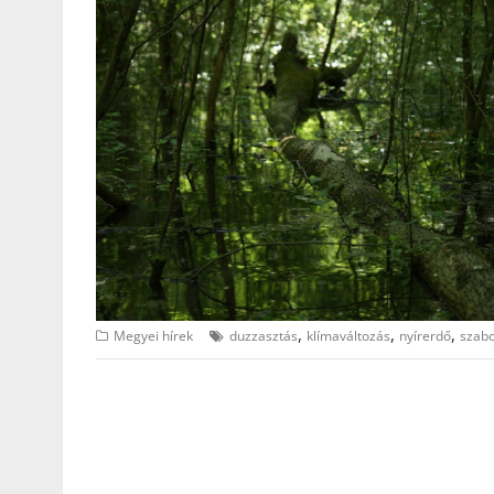
,
,
,
Megyei hírek
duzzasztás
klímaváltozás
nyírerdő
szab