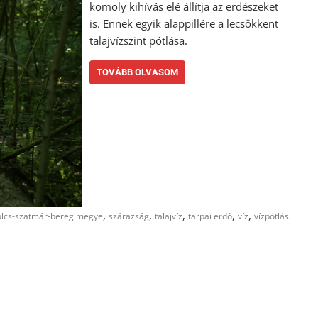
komoly kihívás elé állítja az erdészeket
is. Ennek egyik alappillére a lecsökkent
talajvízszint pótlása.
TOVÁBB OLVASOM
,
,
,
,
,
olcs-szatmár-bereg megye
szárazság
talajvíz
tarpai erdő
víz
vízpótlás