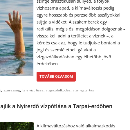
szintje drasztikusan süllyed, a folyók
vízhozama apad, a klímaváltozás pedig
egyre hosszabb és perzselőbb aszályokkal
sújtja a vidéket. A szakemberek egy
radikális, mégis ősi megoldáson dolgoznak –
vissza kell adni a területet a víznek –, a
kérdés csak az, hogy le tudjuk-e bontani a
jogi és szemléletbeli gátakat a
vízgazdálkodásban egy élhetőbb jövő
érdekében.
TOVÁBB OLVASOM
,
,
,
,
,
ű
szárazság
talajvíz
tisza
vízgazdálkodás
vízmegtartás
jlik a Nyírerdő vízpótlása a Tarpai-erdőben
A klímaváltozáshoz való alkalmazkodás