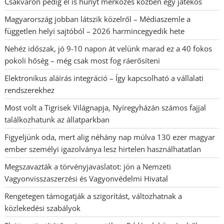
Csákváron pedig el is hunyt mérkőzés közben egy játékos
Magyarország jobban látszik közelről – Médiaszemle a
független helyi sajtóból – 2026 harmincegyedik hete
Nehéz időszak, jó 9-10 napon át velünk marad ez a 40 fokos
pokoli hőség – még csak most fog ráerősíteni
Elektronikus aláírás integráció – Így kapcsolható a vállalati
rendszerekhez
Most volt a Tigrisek Világnapja, Nyíregyházán számos fajjal
találkozhatunk az állatparkban
Figyeljünk oda, mert alig néhány nap múlva 130 ezer magyar
ember személyi igazolványa lesz hirtelen használhatatlan
Megszavazták a törvényjavaslatot: jön a Nemzeti
Vagyonvisszaszerzési és Vagyonvédelmi Hivatal
Rengetegen támogatják a szigorítást, változhatnak a
közlekedési szabályok