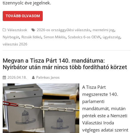
tizennyolc éve jegelnek.
TOVÁBB OLVASOM
,
,
Választások
2026-os országgyűlési választás
mentelmi jog
,
,
,
,
,
Nyírbogát
Rizsák Ildikó
Simon Miklós
Szabolcs 6-os OEVK
ügyészség
választás 2026
Megvan a Tisza Párt 140. mandátuma:
Nyírbátor után már nincs több fordítható körzet
2026.04.18.
Palinkas Janos
A Tisza Párt
megszerezte 140.
parlamenti
mandátumát, miután
péntek este a Nemzeti
Választási Iroda
végleges adatai szerint