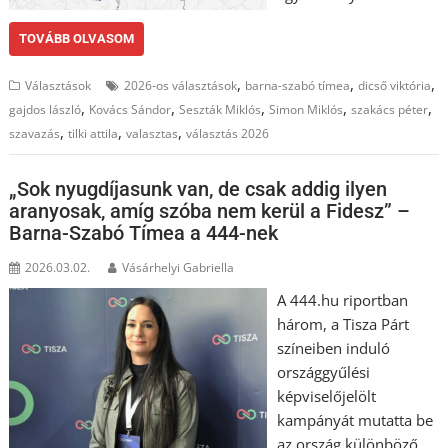
TOVÁBB OLVASOM
,
,
,
Választások
2026-os választások
barna-szabó tímea
dicső viktória
,
,
,
,
,
gajdos lászló
Kovács Sándor
Seszták Miklós
Simon Miklós
szakács péter
,
,
,
szavazás
tilki attila
valasztas
választás 2026
„Sok nyugdíjasunk van, de csak addig ilyen
aranyosak, amíg szóba nem kerül a Fidesz” –
Barna-Szabó Tímea a 444-nek
2026.03.02.
Vásárhelyi Gabriella
A 444.hu riportban
három, a Tisza Párt
színeiben induló
országgyűlési
képviselőjelölt
kampányát mutatta be
az ország különböző