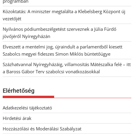
programban
Közoktatás: A miniszter megtalálta a Klebelsberg Központ új
vezetőjét
Nyilvános pódiumbeszélgetést szerveznek a Júlia Fürdő
jövőjéről Nyíregyházán
Elveszett a mentelmi jog, újraindult a parlamentből kiesett
Szabolcs megyei fideszes Simon Miklós büntetőügye
Százhatvannal Nyíregyházáig, villamosítás Mátészalka felé – itt
a Baross Gábor Terv szabolcsi vonatkozásokkal
Elérhetőség
Adatkezelési tájékoztató
Hirdetési árak
Hozzászólási és Moderálási Szabályzat