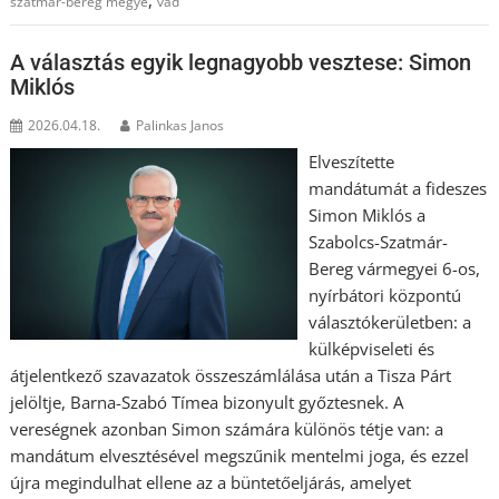
szatmár-bereg megye
vad
A választás egyik legnagyobb vesztese: Simon
Miklós
2026.04.18.
Palinkas Janos
Elveszítette
mandátumát a fideszes
Simon Miklós a
Szabolcs-Szatmár-
Bereg vármegyei 6-os,
nyírbátori központú
választókerületben: a
külképviseleti és
átjelentkező szavazatok összeszámlálása után a Tisza Párt
jelöltje, Barna-Szabó Tímea bizonyult győztesnek. A
vereségnek azonban Simon számára különös tétje van: a
mandátum elvesztésével megszűnik mentelmi joga, és ezzel
újra megindulhat ellene az a büntetőeljárás, amelyet