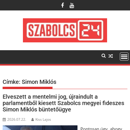
Skip
to
content
Címke:
Simon Miklós
Elveszett a mentelmi jog, újraindult a
parlamentből kiesett Szabolcs megyei fideszes
Simon Miklós büntetőügye
2026.07.22.
Kiss Lajos
Pontosan úgy, ahogy