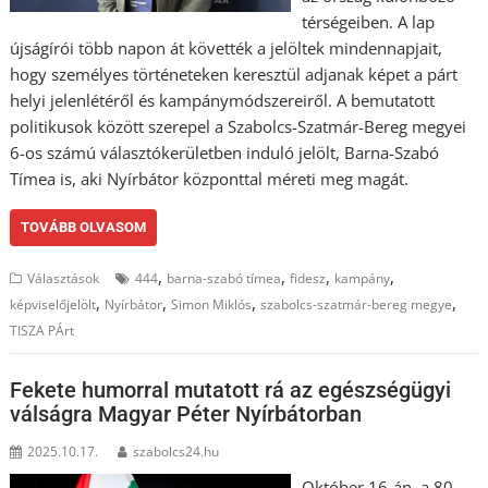
térségeiben. A lap
újságírói több napon át követték a jelöltek mindennapjait,
hogy személyes történeteken keresztül adjanak képet a párt
helyi jelenlétéről és kampánymódszereiről. A bemutatott
politikusok között szerepel a Szabolcs-Szatmár-Bereg megyei
6-os számú választókerületben induló jelölt, Barna-Szabó
Tímea is, aki Nyírbátor központtal méreti meg magát.
TOVÁBB OLVASOM
,
,
,
,
Választások
444
barna-szabó tímea
fidesz
kampány
,
,
,
,
képviselőjelölt
Nyírbátor
Simon Miklós
szabolcs-szatmár-bereg megye
TISZA PÁrt
Fekete humorral mutatott rá az egészségügyi
válságra Magyar Péter Nyírbátorban
2025.10.17.
szabolcs24.hu
Október 16-án, a 80