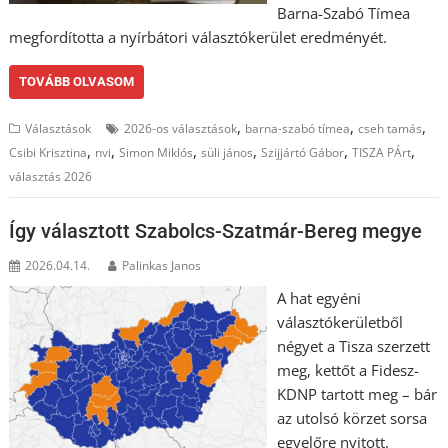
Barna-Szabó Tímea
megfordította a nyírbátori választókerület eredményét.
TOVÁBB OLVASOM
,
,
,
Választások
2026-os választások
barna-szabó tímea
cseh tamás
,
,
,
,
,
,
Csibi Krisztina
nvi
Simon Miklós
süli jános
Szijjártó Gábor
TISZA PÁrt
választás 2026
Így választott Szabolcs-Szatmár-Bereg megye
2026.04.14.
Palinkas Janos
A hat egyéni
választókerületből
négyet a Tisza szerzett
meg, kettőt a Fidesz-
KDNP tartott meg – bár
az utolsó körzet sorsa
egyelőre nyitott.