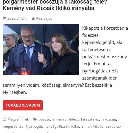
polgármester bosszúja a lakosság felé?
Kemény vád Rizsák Ildikó irányába
2026.04.24.
Kiss Lajos
Kikapott a körzetben a
fideszes
képviselő(jelölt), aki
történetesen a
polgármester asszony
férje. Emiatt a
nyírbogátiak ne is
számítsanak idén
semmilyen vidám, közösségi élményre? Ezt beszélik a
Nyírségben.
TOVÁBB OLVASOM
,
,
,
,
,
Megyei hírek
bosszú
elmarad
fidesz
híresztelés
lakosság
,
,
,
,
,
megerősítés
Nyírbogát
nyírség
Rizsák Ildikó
Simon Miklós
szabolcs-
,