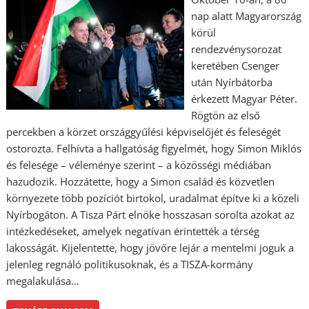
nap alatt Magyarország
körül
rendezvénysorozat
keretében Csenger
után Nyírbátorba
érkezett Magyar Péter.
Rögtön az első
percekben a körzet országgyűlési képviselőjét és feleségét
ostorozta. Felhívta a hallgatóság figyelmét, hogy Simon Miklós
és felesége – véleménye szerint – a közösségi médiában
hazudozik. Hozzátette, hogy a Simon család és közvetlen
környezete több pozíciót birtokol, uradalmat építve ki a közeli
Nyírbogáton. A Tisza Párt elnöke hosszasan sorolta azokat az
intézkedéseket, amelyek negatívan érintették a térség
lakosságát. Kijelentette, hogy jövőre lejár a mentelmi joguk a
jelenleg regnáló politikusoknak, és a TISZA-kormány
megalakulása…