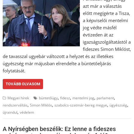
azt már a választás
előtt megígérte a Tisza,
a képviselői mentelmi
jog védte másfél
évtizeden át az
igazságszolgáltatástól a
fideszes Simon Miklóst,
de tavasszal ugyebár változott a helyzet és az illetékes
ügyészség már májusban elrendelte a büntetőeljárás
folytatását.
TOVÁBB OLVASOM
,
,
,
,
Megyei hírek
büntetőügy
fidesz
mentelmi jog
parlament
,
,
,
,
rendszerváltás
Simon Miklós
szabolcs-szatmár-bereg megye
ügyészség
,
újraindul
védelem
A Nyírségben beszélik: Ez lenne a fideszes