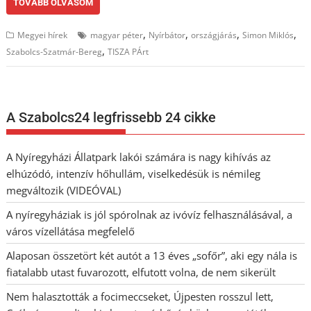
TOVÁBB OLVASOM
,
,
,
,
Megyei hírek
magyar péter
Nyírbátor
országjárás
Simon Miklós
,
Szabolcs-Szatmár-Bereg
TISZA PÁrt
A Szabolcs24 legfrissebb 24 cikke
A Nyíregyházi Állatpark lakói számára is nagy kihívás az
elhúzódó, intenzív hőhullám, viselkedésük is némileg
megváltozik (VIDEÓVAL)
A nyíregyháziak is jól spórolnak az ivóvíz felhasználásával, a
város vízellátása megfelelő
Alaposan összetört két autót a 13 éves „sofőr”, aki egy nála is
fiatalabb utast fuvarozott, elfutott volna, de nem sikerült
Nem halasztották a focimeccseket, Újpesten rosszul lett,