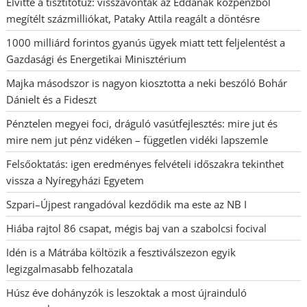
Elvitte a tisztítótűz: visszavonták az Eddának közpénzből
megítélt százmilliókat, Pataky Attila reagált a döntésre
1000 milliárd forintos gyanús ügyek miatt tett feljelentést a
Gazdasági és Energetikai Minisztérium
Majka másodszor is nagyon kiosztotta a neki beszóló Bohár
Dánielt és a Fideszt
Pénztelen megyei foci, dráguló vasútfejlesztés: mire jut és
mire nem jut pénz vidéken – független vidéki lapszemle
Felsőoktatás: igen eredményes felvételi időszakra tekinthet
vissza a Nyíregyházi Egyetem
Szpari–Újpest rangadóval kezdődik ma este az NB I
Hiába rajtol 86 csapat, mégis baj van a szabolcsi focival
Idén is a Mátrába költözik a fesztiválszezon egyik
legizgalmasabb felhozatala
Húsz éve dohányzók is leszoktak a most újrainduló