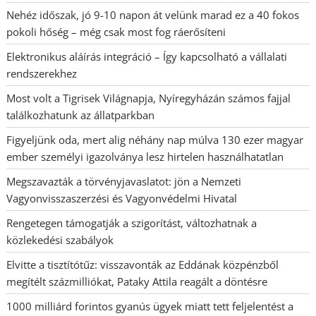
Nehéz időszak, jó 9-10 napon át velünk marad ez a 40 fokos
pokoli hőség – még csak most fog ráerősíteni
Elektronikus aláírás integráció – Így kapcsolható a vállalati
rendszerekhez
Most volt a Tigrisek Világnapja, Nyíregyházán számos fajjal
találkozhatunk az állatparkban
Figyeljünk oda, mert alig néhány nap múlva 130 ezer magyar
ember személyi igazolványa lesz hirtelen használhatatlan
Megszavazták a törvényjavaslatot: jön a Nemzeti
Vagyonvisszaszerzési és Vagyonvédelmi Hivatal
Rengetegen támogatják a szigorítást, változhatnak a
közlekedési szabályok
Elvitte a tisztítótűz: visszavonták az Eddának közpénzből
megítélt százmilliókat, Pataky Attila reagált a döntésre
1000 milliárd forintos gyanús ügyek miatt tett feljelentést a