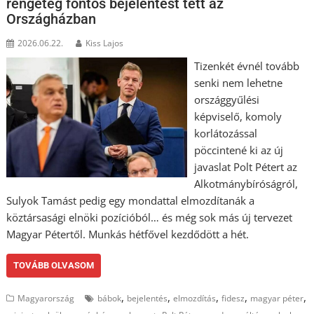
rengeteg fontos bejelentést tett az
Országházban
2026.06.22.
Kiss Lajos
Tizenkét évnél tovább
senki nem lehetne
országgyűlési
képviselő, komoly
korlátozással
pöccintené ki az új
javaslat Polt Pétert az
Alkotmánybíróságról,
Sulyok Tamást pedig egy mondattal elmozdítanák a
köztársasági elnöki pozícióból… és még sok más új tervezet
Magyar Pétertől. Munkás hétfővel kezdődött a hét.
TOVÁBB OLVASOM
,
,
,
,
,
Magyarország
bábok
bejelentés
elmozdítás
fidesz
magyar péter
,
,
,
,
,