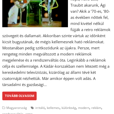
Traubit akarunk, Ági
van? Akik a ’70-es, ’80-
as években nőttek fel,
mind kivétel nélkül
fújják a retro reklámok
szövegeit és dallamait. Akkoriban szinte vártuk az időnként
kicsit bugyutának, de mégis kellemesnek ható reklámokat.
Mostanában pedig szitkozódunk az újakra. Persze, mert
rengeteg minden megváltozott a modern reklámok
megjelenése és a rendszerváltás óta. Leginkább a reklámok
célja és szellemisége. A Kádár-korszakban nem létezett még a
kereskedelmi televíziózás, kizárólag az állami tévé két
csatornáját nézhettük. Már amikor éppen volt adás. A
társadalmi és gazdasági…
TOVÁBB OLVASOM
,
,
,
,
,
Magyarország
irritáló
kellemes
különbség
modern
reklám
,
rendszerváltás
retro