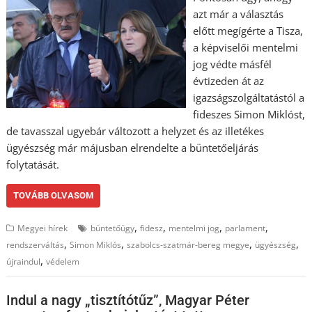
azt már a választás
előtt megígérte a Tisza,
a képviselői mentelmi
jog védte másfél
évtizeden át az
igazságszolgáltatástól a
fideszes Simon Miklóst,
de tavasszal ugyebár változott a helyzet és az illetékes
ügyészség már májusban elrendelte a büntetőeljárás
folytatását.
TOVÁBB OLVASOM
,
,
,
,
Megyei hírek
büntetőügy
fidesz
mentelmi jog
parlament
,
,
,
,
rendszerváltás
Simon Miklós
szabolcs-szatmár-bereg megye
ügyészség
,
újraindul
védelem
Indul a nagy „tisztítótűz”, Magyar Péter