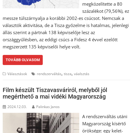
megközelítette a 80
százalékot (79,56%), ez
messze túlszárnyalja a korábbi 2002-es csúcsot. Nemcsak a
választók aktivitása, de a Tisza győzelme is hatalmas, jelenlegi
állás szerint a pártnak 138 képviselője lesz az
országgyűlésben, az eddigi csúcs a Fidesz 4 évvel ezelőtt
megszerzett 135 képviselői helye volt.
TOVÁBB OLVASOM
,
,
Választások
rendszerváltás
tisza
váalsztás
Film készült Tiszavasváriról, melyből jól
megérthető a mai vidéki Magyarország
2024.12.03.
Palinkas Janos
A rendszerváltás utáni
Magyarország kísértő
öröksége: egy kelet-