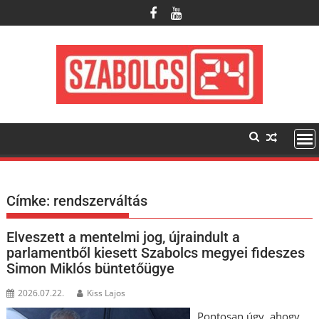
Skip
to
content
Címke:
rendszerváltás
Elveszett a mentelmi jog, újraindult a
parlamentből kiesett Szabolcs megyei fideszes
Simon Miklós büntetőügye
2026.07.22.
Kiss Lajos
Pontosan úgy, ahogy