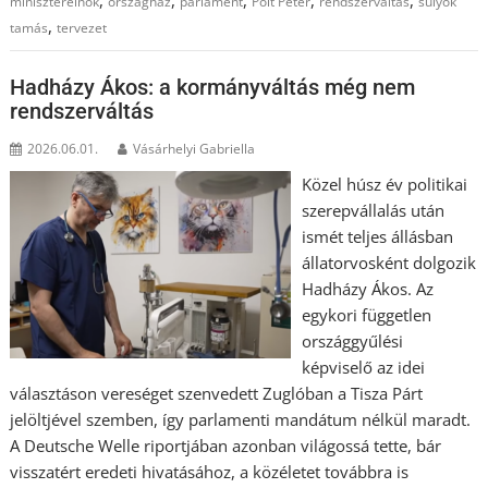
miniszterelnök
országház
parlament
Polt Péter
rendszerváltás
sulyok
,
tamás
tervezet
Hadházy Ákos: a kormányváltás még nem
rendszerváltás
2026.06.01.
Vásárhelyi Gabriella
Közel húsz év politikai
szerepvállalás után
ismét teljes állásban
állatorvosként dolgozik
Hadházy Ákos. Az
egykori független
országgyűlési
képviselő az idei
választáson vereséget szenvedett Zuglóban a Tisza Párt
jelöltjével szemben, így parlamenti mandátum nélkül maradt.
A Deutsche Welle riportjában azonban világossá tette, bár
visszatért eredeti hivatásához, a közéletet továbbra is