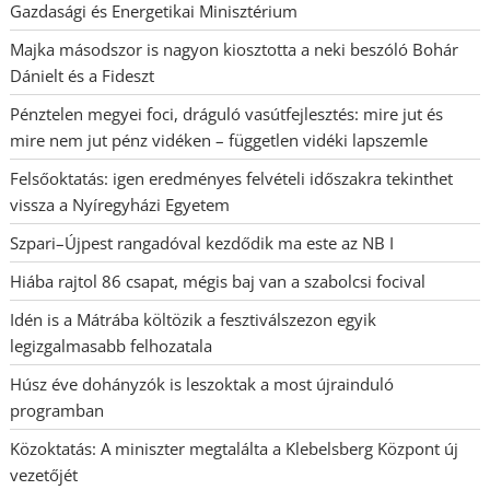
Gazdasági és Energetikai Minisztérium
Majka másodszor is nagyon kiosztotta a neki beszóló Bohár
Dánielt és a Fideszt
Pénztelen megyei foci, dráguló vasútfejlesztés: mire jut és
mire nem jut pénz vidéken – független vidéki lapszemle
Felsőoktatás: igen eredményes felvételi időszakra tekinthet
vissza a Nyíregyházi Egyetem
Szpari–Újpest rangadóval kezdődik ma este az NB I
Hiába rajtol 86 csapat, mégis baj van a szabolcsi focival
Idén is a Mátrába költözik a fesztiválszezon egyik
legizgalmasabb felhozatala
Húsz éve dohányzók is leszoktak a most újrainduló
programban
Közoktatás: A miniszter megtalálta a Klebelsberg Központ új
vezetőjét