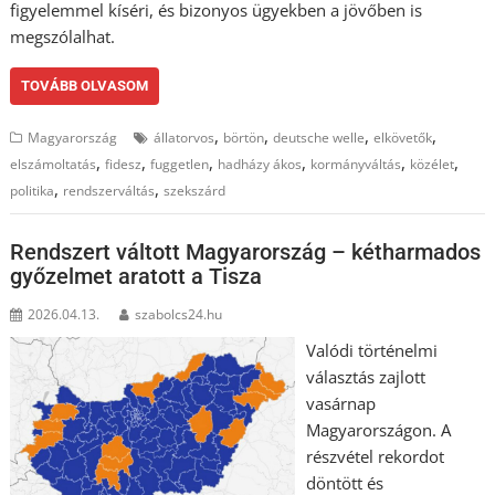
figyelemmel kíséri, és bizonyos ügyekben a jövőben is
megszólalhat.
TOVÁBB OLVASOM
,
,
,
,
Magyarország
állatorvos
börtön
deutsche welle
elkövetők
,
,
,
,
,
,
elszámoltatás
fidesz
fuggetlen
hadházy ákos
kormányváltás
közélet
,
,
politika
rendszerváltás
szekszárd
Rendszert váltott Magyarország – kétharmados
győzelmet aratott a Tisza
2026.04.13.
szabolcs24.hu
Valódi történelmi
választás zajlott
vasárnap
Magyarországon. A
részvétel rekordot
döntött és