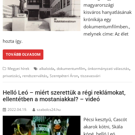
magyarországi
kisváros hanyatlásának
krónikája egy
dokumentumfilmben.,
melynek címe: Az élet
hozta így.
TOVÁBB OLVASOM
,
,
,
Megyei hírek
alkaloida
dokumentumfilm
önkormányzati választás
,
,
,
privatizáci
rendszerváltás
Szentpéteri Áron
tiszavasvári
Helló Leó – miért szerettük a régi reklámokat,
ellentétben a mostaniakkal? – videó
2022.04.19.
szabolcs24.hu
Pécsi kesztyű, Cascót
akarok kötni, Skála
kópé, helló Leó,