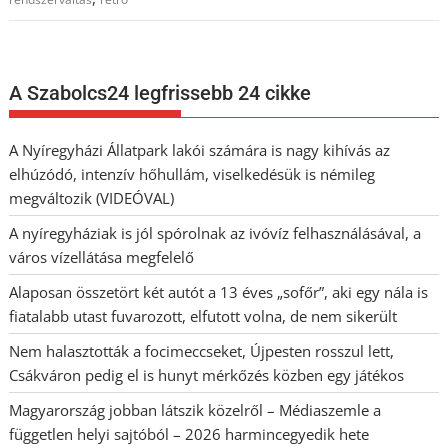
A Szabolcs24 legfrissebb 24 cikke
A Nyíregyházi Állatpark lakói számára is nagy kihívás az
elhúzódó, intenzív hőhullám, viselkedésük is némileg
megváltozik (VIDEÓVAL)
A nyíregyháziak is jól spórolnak az ivóvíz felhasználásával, a
város vízellátása megfelelő
Alaposan összetört két autót a 13 éves „sofőr”, aki egy nála is
fiatalabb utast fuvarozott, elfutott volna, de nem sikerült
Nem halasztották a focimeccseket, Újpesten rosszul lett,
Csákváron pedig el is hunyt mérkőzés közben egy játékos
Magyarország jobban látszik közelről – Médiaszemle a
független helyi sajtóból – 2026 harmincegyedik hete