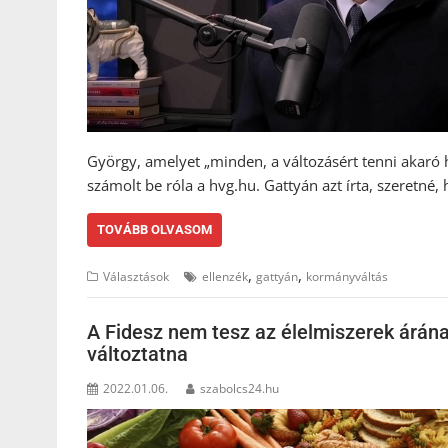
György, amelyet „minden, a változásért tenni akaró 
számolt be róla a hvg.hu. Gattyán azt írta, szeretn
TOVÁBB OLVASOM
,
,
Választások
ellenzék
gattyán
kormányváltás
A Fidesz nem tesz az élelmiszerek árán
változtatna
2022.01.06.
szabolcs24.hu