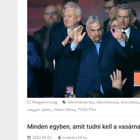
,
,
Magyarország
államháztartás
államkassza
drasztikus
,
,
magyar péter
Orbán Viktor
TISZA PÁrt
Minden egyben, amit tudni kell a vasár
2022.04.02.
szabolcs24.hu