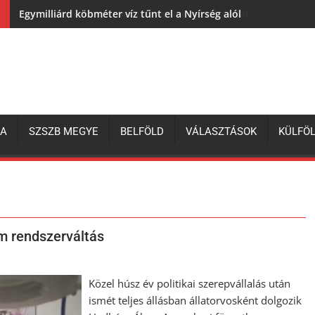
Egymilliárd köbméter víz tűnt el a Nyírség alól
ZA
SZSZB MEGYE
BELFÖLD
VÁLASZTÁSOK
KÜLFÖ
m rendszerváltás
Közel húsz év politikai szerepvállalás után
ismét teljes állásban állatorvosként dolgozik