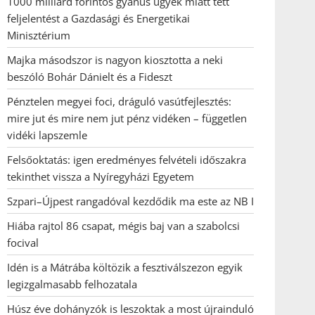
1000 milliárd forintos gyanús ügyek miatt tett
feljelentést a Gazdasági és Energetikai
Minisztérium
Majka másodszor is nagyon kiosztotta a neki
beszóló Bohár Dánielt és a Fideszt
Pénztelen megyei foci, dráguló vasútfejlesztés:
mire jut és mire nem jut pénz vidéken – független
vidéki lapszemle
Felsőoktatás: igen eredményes felvételi időszakra
tekinthet vissza a Nyíregyházi Egyetem
Szpari–Újpest rangadóval kezdődik ma este az NB I
Hiába rajtol 86 csapat, mégis baj van a szabolcsi
focival
Idén is a Mátrába költözik a fesztiválszezon egyik
legizgalmasabb felhozatala
Húsz éve dohányzók is leszoktak a most újrainduló