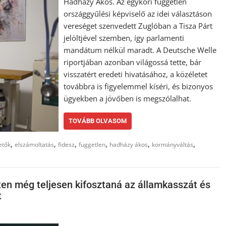
Hadházy Ákos. Az egykori független
országgyűlési képviselő az idei választáson
vereséget szenvedett Zuglóban a Tisza Párt
jelöltjével szemben, így parlamenti
mandátum nélkül maradt. A Deutsche Welle
riportjában azonban világossá tette, bár
visszatért eredeti hivatásához, a közéletet
továbbra is figyelemmel kíséri, és bizonyos
ügyekben a jövőben is megszólalhat.
TOVÁBB OLVASOM
,
,
,
,
,
,
etők
elszámoltatás
fidesz
fuggetlen
hadházy ákos
kormányváltás
ten még teljesen kifosztaná az államkasszát és
t