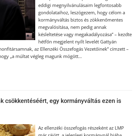
eddigi megnyilvánulásaim legfontosabb
gondolataihoz, leszögezem, hogy célom a
kormányváltás biztos és zökkenőmentes
megvalósítása, nem pedig annak
késleltetése vagy megakadályozása” – kezdte
hétfőn megjelent nyílt levelét Gattyán
honfitársamnak, az Ellenzéki Összefogás Vezetőinek” címzett –
é, hogy „a múltat végleg magunk mögött…
ak csökkentéséért, egy kormányváltás ezen is
Az ellenzéki összefogás részeként az LMP
már rájött, a jelenlegi kormánynál hiába