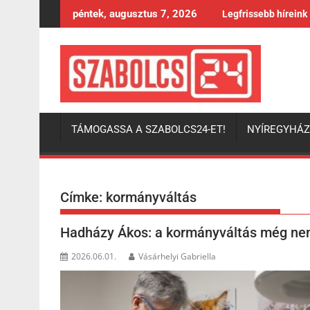
Skip
péntek, augusztus 7, 2026
Legfrissebb híreink
to
content
TÁMOGASSA A SZABOLCS24-ET!
NYÍREGYHÁ
Címke:
kormányváltás
Hadházy Ákos: a kormányváltás még ne
2026.06.01.
Vásárhelyi Gabriella