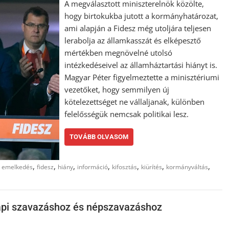
A megválasztott miniszterelnök közölte,
hogy birtokukba jutott a kormányhatározat,
ami alapján a Fidesz még utoljára teljesen
lerabolja az államkasszát és elképesztő
mértékben megnövelné utolsó
intézkedéseivel az államháztartási hiányt is.
Magyar Péter figyelmeztette a minisztériumi
vezetőket, hogy semmilyen új
kötelezettséget ne vállaljanak, különben
felelősségük nemcsak politikai lesz.
TOVÁBB OLVASOM
,
,
,
,
,
,
,
,
emelkedés
fidesz
hiány
információ
kifosztás
kiürítés
kormányváltás
napi szavazáshoz és népszavazáshoz