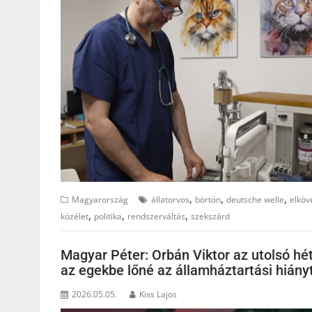
,
,
,
Magyarország
állatorvos
börtön
deutsche welle
elköv
,
,
,
közélet
politika
rendszerváltás
szekszárd
Magyar Péter: Orbán Viktor az utolsó hé
az egekbe lőné az államháztartási hiány
2026.05.05.
Kiss Lajos