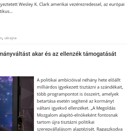
gyeztetett Wesley K. Clark amerikai vezérezredessel, az európai
itikus…
,
án
ukrajna
rmányváltást akar és az ellenzék támogatását
A politikai ambícióival néhány hete előállt
milliárdos igyekezett tisztázni a szándékait,
több programpontot is összeírt, amelyek
betartása esetén segítené az kormányt
váltani igyekvő ellenzéket. „A Megoldás
Mozgalom alapító-elnökeként fontosnak
tartom újra tisztázni politikai
szerepvállalásom alaptézisét. Ragaszkodva