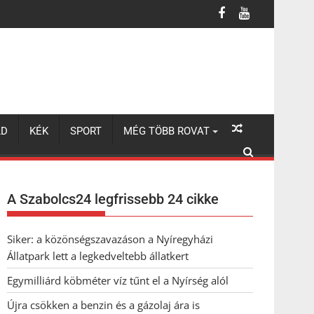
LD
KÉK
SPORT
MÉG TÖBB ROVAT
A Szabolcs24 legfrissebb 24 cikke
Siker: a közönségszavazáson a Nyíregyházi
Állatpark lett a legkedveltebb állatkert
Egymilliárd köbméter víz tűnt el a Nyírség alól
Újra csökken a benzin és a gázolaj ára is