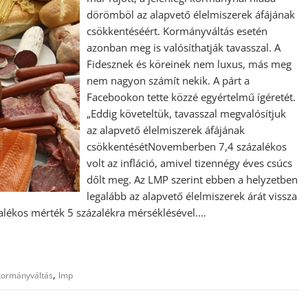
dörömböl az alapvető élelmiszerek áfájának
csökkentéséért. Kormányváltás esetén
azonban meg is valósíthatják tavasszal. A
Fidesznek és köreinek nem luxus, más meg
nem nagyon számít nekik. A párt a
Facebookon tette közzé egyértelmű ígéretét.
„Eddig követeltük, tavasszal megvalósítjuk
az alapvető élelmiszerek áfájának
csökkentésétNovemberben 7,4 százalékos
volt az infláció, amivel tizennégy éves csúcs
dőlt meg. Az LMP szerint ebben a helyzetben
legalább az alapvető élelmiszerek árát vissza
ázalékos mérték 5 százalékra mérséklésével.…
,
kormányváltás
lmp