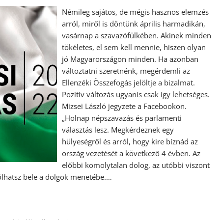
Némileg sajátos, de mégis hasznos elemzés
arról, miről is döntünk április harmadikán,
vasárnap a szavazófülkében. Akinek minden
tökéletes, el sem kell mennie, hiszen olyan
jó Magyarországon minden. Ha azonban
változtatni szeretnénk, megérdemli az
Ellenzéki Összefogás jelöltje a bizalmat.
Pozitív változás ugyanis csak így lehetséges.
Mizsei László jegyzete a Facebookon.
„Holnap népszavazás és parlamenti
választás lesz. Megkérdeznek egy
hülyeségről és arról, hogy kire bíznád az
ország vezetését a következő 4 évben. Az
előbbi komolytalan dolog, az utóbbi viszont
ólhatsz bele a dolgok menetébe.…