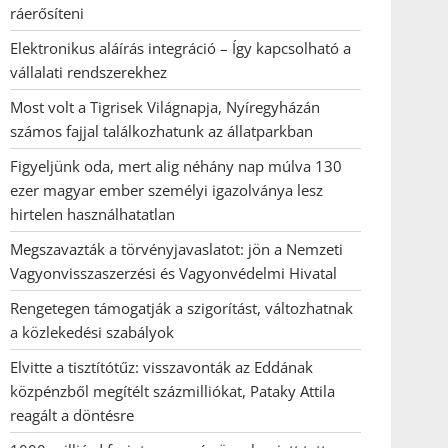
ráerősíteni
Elektronikus aláírás integráció – Így kapcsolható a
vállalati rendszerekhez
Most volt a Tigrisek Világnapja, Nyíregyházán
számos fajjal találkozhatunk az állatparkban
Figyeljünk oda, mert alig néhány nap múlva 130
ezer magyar ember személyi igazolványa lesz
hirtelen használhatatlan
Megszavazták a törvényjavaslatot: jön a Nemzeti
Vagyonvisszaszerzési és Vagyonvédelmi Hivatal
Rengetegen támogatják a szigorítást, változhatnak
a közlekedési szabályok
Elvitte a tisztítótűz: visszavonták az Eddának
közpénzből megítélt százmilliókat, Pataky Attila
reagált a döntésre