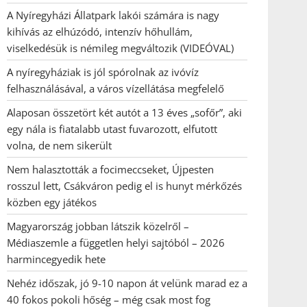
A Nyíregyházi Állatpark lakói számára is nagy
kihívás az elhúzódó, intenzív hőhullám,
viselkedésük is némileg megváltozik (VIDEÓVAL)
A nyíregyháziak is jól spórolnak az ivóvíz
felhasználásával, a város vízellátása megfelelő
Alaposan összetört két autót a 13 éves „sofőr”, aki
egy nála is fiatalabb utast fuvarozott, elfutott
volna, de nem sikerült
Nem halasztották a focimeccseket, Újpesten
rosszul lett, Csákváron pedig el is hunyt mérkőzés
közben egy játékos
Magyarország jobban látszik közelről –
Médiaszemle a független helyi sajtóból – 2026
harmincegyedik hete
Nehéz időszak, jó 9-10 napon át velünk marad ez a
40 fokos pokoli hőség – még csak most fog