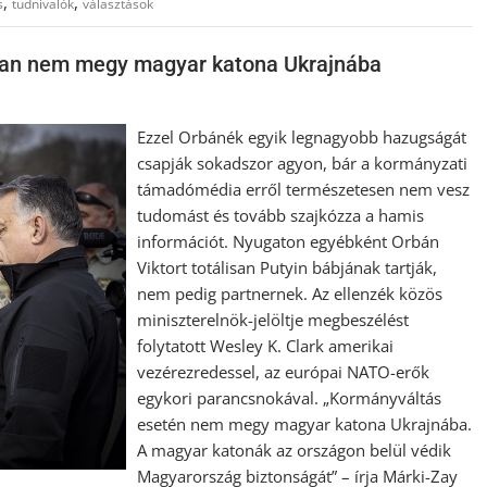
,
,
s
tudnivalók
választások
san nem megy magyar katona Ukrajnába
Ezzel Orbánék egyik legnagyobb hazugságát
csapják sokadszor agyon, bár a kormányzati
támadómédia erről természetesen nem vesz
tudomást és tovább szajkózza a hamis
információt. Nyugaton egyébként Orbán
Viktort totálisan Putyin bábjának tartják,
nem pedig partnernek. Az ellenzék közös
miniszterelnök-jelöltje megbeszélést
folytatott Wesley K. Clark amerikai
vezérezredessel, az európai NATO-erők
egykori parancsnokával. „Kormányváltás
esetén nem megy magyar katona Ukrajnába.
A magyar katonák az országon belül védik
Magyarország biztonságát” – írja Márki-Zay