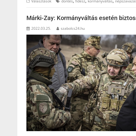
,
,
,
Választások
döntés
fidesz
kormányváltás
népszavazá
Márki-Zay: Kormányváltás esetén bizto
2022.03.25.
szabolcs24.hu