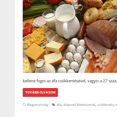
kellene fogni az áfa csökkentésével, vagyis a 27 sz
TOVÁBB OLVASOM
,
,
,
Magyarország
áfa
alapvető élelmiszerek
csökkentés