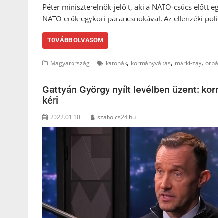
Péter miniszterelnök-jelölt, aki a NATO-csúcs előtt e
NATO erők egykori parancsnokával. Az ellenzéki pol
TOVÁBB OLVASOM
,
,
,
Magyarország
katonák
kormányváltás
márki-zay
orb
Gattyán György nyílt levélben üzent: ko
kéri
2022.01.10.
szabolcs24.hu