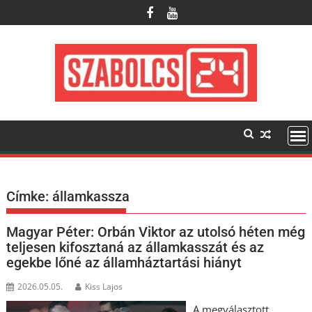
Skip
to
content
Címke:
államkassza
Magyar Péter: Orbán Viktor az utolsó héten még
teljesen kifosztaná az államkasszát és az
egekbe lőné az államháztartási hiányt
2026.05.05.
Kiss Lajos
A megválasztott