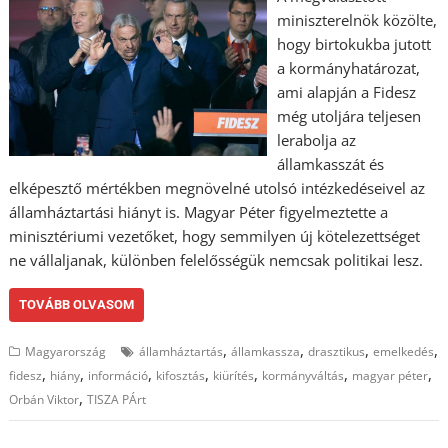
miniszterelnök közölte,
hogy birtokukba jutott
a kormányhatározat,
ami alapján a Fidesz
még utoljára teljesen
lerabolja az
államkasszát és
elképesztő mértékben megnövelné utolsó intézkedéseivel az
államháztartási hiányt is. Magyar Péter figyelmeztette a
minisztériumi vezetőket, hogy semmilyen új kötelezettséget
ne vállaljanak, különben felelősségük nemcsak politikai lesz.
TOVÁBB OLVASOM
,
,
,
,
Magyarország
államháztartás
államkassza
drasztikus
emelkedés
,
,
,
,
,
,
,
fidesz
hiány
információ
kifosztás
kiürítés
kormányváltás
magyar péter
,
Orbán Viktor
TISZA PÁrt