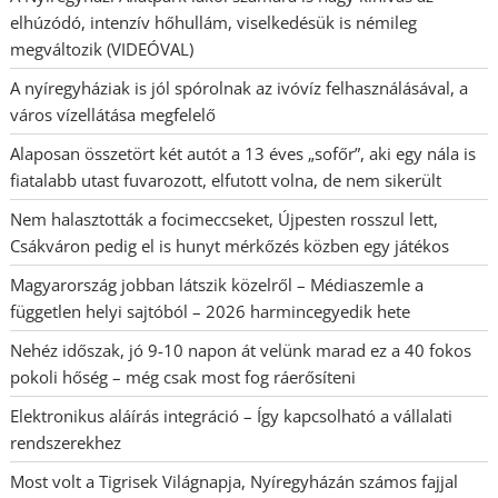
elhúzódó, intenzív hőhullám, viselkedésük is némileg
megváltozik (VIDEÓVAL)
A nyíregyháziak is jól spórolnak az ivóvíz felhasználásával, a
város vízellátása megfelelő
Alaposan összetört két autót a 13 éves „sofőr”, aki egy nála is
fiatalabb utast fuvarozott, elfutott volna, de nem sikerült
Nem halasztották a focimeccseket, Újpesten rosszul lett,
Csákváron pedig el is hunyt mérkőzés közben egy játékos
Magyarország jobban látszik közelről – Médiaszemle a
független helyi sajtóból – 2026 harmincegyedik hete
Nehéz időszak, jó 9-10 napon át velünk marad ez a 40 fokos
pokoli hőség – még csak most fog ráerősíteni
Elektronikus aláírás integráció – Így kapcsolható a vállalati
rendszerekhez
Most volt a Tigrisek Világnapja, Nyíregyházán számos fajjal