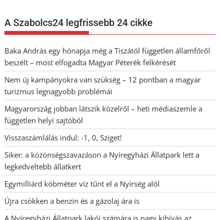
A Szabolcs24 legfrissebb 24 cikke
Baka András egy hónapja még a Tiszától független államfőről
beszélt – most elfogadta Magyar Péterék felkérését
Nem új kampányokra van szükség – 12 pontban a magyar
turizmus legnagyobb problémái
Magyarország jobban látszik közelről – heti médiaszemle a
független helyi sajtóból
Visszaszámlálás indul: -1, 0, Sziget!
Siker: a közönségszavazáson a Nyíregyházi Állatpark lett a
legkedveltebb állatkert
Egymilliárd köbméter víz tűnt el a Nyírség alól
Újra csökken a benzin és a gázolaj ára is
A Nyíregyházi Állatpark lakói számára is nagy kihívás az