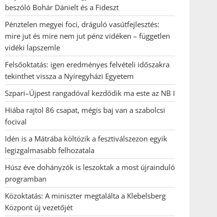
beszóló Bohár Dánielt és a Fideszt
Pénztelen megyei foci, dráguló vasútfejlesztés:
mire jut és mire nem jut pénz vidéken – független
vidéki lapszemle
Felsőoktatás: igen eredményes felvételi időszakra
tekinthet vissza a Nyíregyházi Egyetem
Szpari–Újpest rangadóval kezdődik ma este az NB I
Hiába rajtol 86 csapat, mégis baj van a szabolcsi
focival
Idén is a Mátrába költözik a fesztiválszezon egyik
legizgalmasabb felhozatala
Húsz éve dohányzók is leszoktak a most újrainduló
programban
Közoktatás: A miniszter megtalálta a Klebelsberg
Központ új vezetőjét