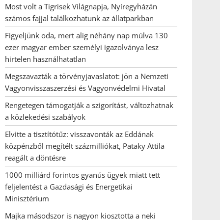
Most volt a Tigrisek Világnapja, Nyíregyházán
számos fajjal találkozhatunk az állatparkban
Figyeljünk oda, mert alig néhány nap múlva 130
ezer magyar ember személyi igazolványa lesz
hirtelen használhatatlan
Megszavazták a törvényjavaslatot: jön a Nemzeti
Vagyonvisszaszerzési és Vagyonvédelmi Hivatal
Rengetegen támogatják a szigorítást, változhatnak
a közlekedési szabályok
Elvitte a tisztítótűz: visszavonták az Eddának
közpénzből megítélt százmilliókat, Pataky Attila
reagált a döntésre
1000 milliárd forintos gyanús ügyek miatt tett
feljelentést a Gazdasági és Energetikai
Minisztérium
Majka másodszor is nagyon kiosztotta a neki