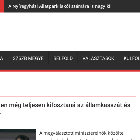
A Nyíregyházi Állatpark lakói számára is nagy kihívás az elh
ZA
SZSZB MEGYE
BELFÖLD
VÁLASZTÁSOK
KÜLFÖ
ten még teljesen kifosztaná az államkasszát és
t
A megválasztott miniszterelnök közölte,