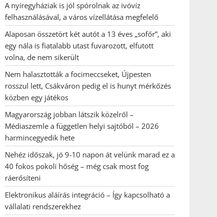
A nyíregyháziak is jól spórolnak az ivóvíz
felhasználásával, a város vízellátása megfelelő
Alaposan összetört két autót a 13 éves „sofőr”, aki
egy nála is fiatalabb utast fuvarozott, elfutott
volna, de nem sikerült
Nem halasztották a focimeccseket, Újpesten
rosszul lett, Csákváron pedig el is hunyt mérkőzés
közben egy játékos
Magyarország jobban látszik közelről –
Médiaszemle a független helyi sajtóból – 2026
harmincegyedik hete
Nehéz időszak, jó 9-10 napon át velünk marad ez a
40 fokos pokoli hőség – még csak most fog
ráerősíteni
Elektronikus aláírás integráció – Így kapcsolható a
vállalati rendszerekhez