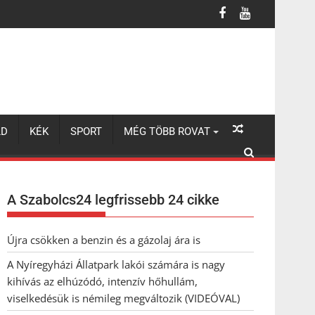
úzódó, intenzív hőhullám, viselkedésük is némileg megváltozik (VI
LD
KÉK
SPORT
MÉG TÖBB ROVAT
A Szabolcs24 legfrissebb 24 cikke
Újra csökken a benzin és a gázolaj ára is
A Nyíregyházi Állatpark lakói számára is nagy
kihívás az elhúzódó, intenzív hőhullám,
viselkedésük is némileg megváltozik (VIDEÓVAL)