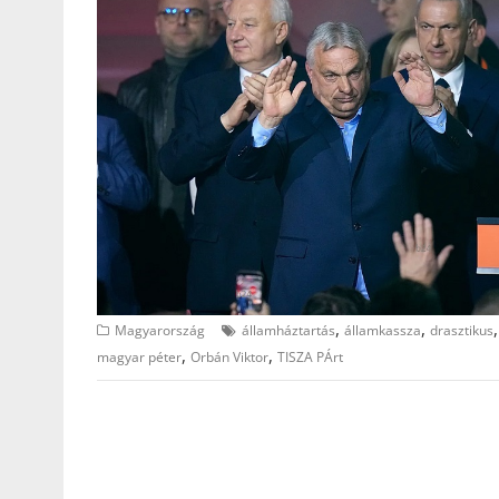
,
,
Magyarország
államháztartás
államkassza
drasztikus
,
,
magyar péter
Orbán Viktor
TISZA PÁrt