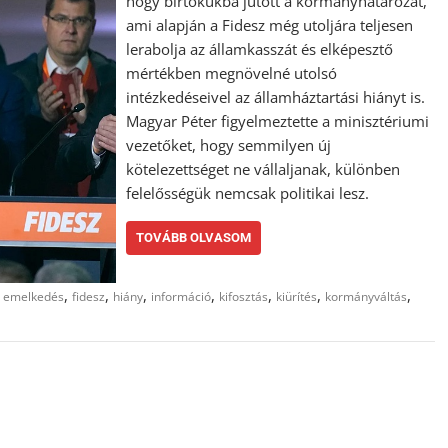
hogy birtokukba jutott a kormányhatározat,
ami alapján a Fidesz még utoljára teljesen
lerabolja az államkasszát és elképesztő
mértékben megnövelné utolsó
intézkedéseivel az államháztartási hiányt is.
Magyar Péter figyelmeztette a minisztériumi
vezetőket, hogy semmilyen új
kötelezettséget ne vállaljanak, különben
felelősségük nemcsak politikai lesz.
TOVÁBB OLVASOM
,
,
,
,
,
,
,
,
emelkedés
fidesz
hiány
információ
kifosztás
kiürítés
kormányváltás