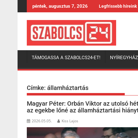
Skip
péntek, augusztus 7, 2026
Legfrissebb híreink
to
content
TÁMOGASSA A SZABOLCS24-ET!
NYÍREGYHÁ
Címke:
államháztartás
Magyar Péter: Orbán Viktor az utolsó hé
az egekbe lőné az államháztartási hiány
2026.05.05.
Kiss Lajos