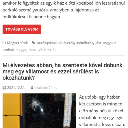
amikor felfigyeltek az egyik ház előtti kocsibeállón lezáratlanul
parkoló személyautóra, amelyben tulajdonosa az
indítókulcsot is benne hagyta.…
TOVÁBB OLVASOM
,
,
,
Megyei hírek
autólopások
elkövetők
indítókulcs
jász-nagykun-
,
,
szolnok megye
kocsi
vádemelés
Mi élvezetes abban, ha szenteste kővel dobunk
meg egy villamost és ezzel sérülést is
okozhatunk?
2021.12.31.
szabolcs24.hu
Az utóbbi egy hétben
két esetben is minden
előzmény nélkül kővel
dobáltak meg egy-egy
villamost a fővárosban.