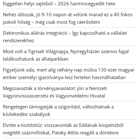
független helyi sajtóból – 2026 harmincegyedik hete
Nehéz időszak, jó 9-10 napon át velünk marad ez a 40 fokos
pokoli hőség – még csak most fog ráerősíteni
Elektronikus aláírás integráció – Így kapcsolható a vállalati
rendszerekhez
Most volt a Tigrisek Világnapja, Nyíregyházán számos fajjal
találkozhatunk az állatparkban
Figyeljünk oda, mert alig néhány nap múlva 130 ezer magyar
ember személyi igazolványa lesz hirtelen használhatatlan
Megszavazták a törvényjavaslatot: jön a Nemzeti
Vagyonvisszaszerzési és Vagyonvédelmi Hivatal
Rengetegen támogatják a szigorítást, változhatnak a
közlekedési szabályok
Elvitte a tisztítótűz: visszavonták az Eddának közpénzből
megítélt százmilliókat, Pataky Attila reagált a döntésre