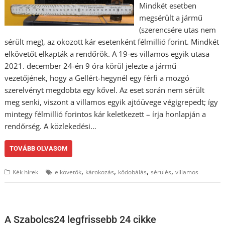
Mindkét esetben
megsérült a jármű
(szerencsére utas nem
sérült meg), az okozott kár esetenként félmillió forint. Mindkét
elkövetőt elkapták a rendőrök. A 19-es villamos egyik utasa
2021. december 24-én 9 óra körül jelezte a jármű
vezetőjének, hogy a Gellért-hegynél egy férfi a mozgó
szerelvényt megdobta egy kővel. Az eset során nem sérült
meg senki, viszont a villamos egyik ajtóüvege végigrepedt; így
mintegy félmillió forintos kár keletkezett – írja honlapján a
rendőrség. A közlekedési…
TOVÁBB OLVASOM
,
,
,
,
Kék hírek
elkövetők
károkozás
kődobálás
sérülés
villamos
A Szabolcs24 legfrissebb 24 cikke