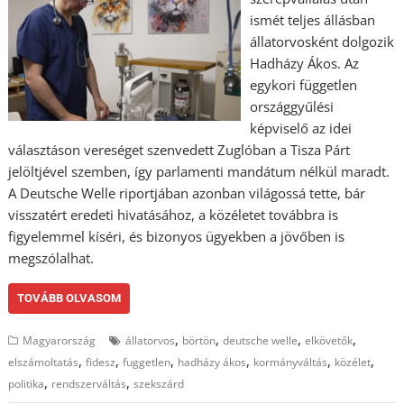
ismét teljes állásban
állatorvosként dolgozik
Hadházy Ákos. Az
egykori független
országgyűlési
képviselő az idei
választáson vereséget szenvedett Zuglóban a Tisza Párt
jelöltjével szemben, így parlamenti mandátum nélkül maradt.
A Deutsche Welle riportjában azonban világossá tette, bár
visszatért eredeti hivatásához, a közéletet továbbra is
figyelemmel kíséri, és bizonyos ügyekben a jövőben is
megszólalhat.
TOVÁBB OLVASOM
,
,
,
,
Magyarország
állatorvos
börtön
deutsche welle
elkövetők
,
,
,
,
,
,
elszámoltatás
fidesz
fuggetlen
hadházy ákos
kormányváltás
közélet
,
,
politika
rendszerváltás
szekszárd