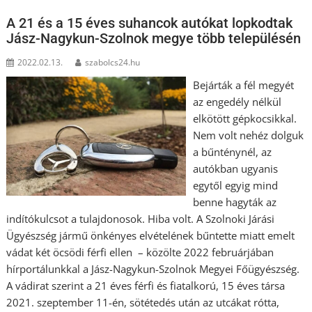
A 21 és a 15 éves suhancok autókat lopkodtak
Jász-Nagykun-Szolnok megye több településén
2022.02.13.
szabolcs24.hu
Bejárták a fél megyét
az engedély nélkül
elkötött gépkocsikkal.
Nem volt nehéz dolguk
a bűnténynél, az
autókban ugyanis
egytől egyig mind
benne hagyták az
indítókulcsot a tulajdonosok. Hiba volt. A Szolnoki Járási
Ügyészség jármű önkényes elvételének bűntette miatt emelt
vádat két öcsödi férfi ellen – közölte 2022 februárjában
hírportálunkkal a Jász-Nagykun-Szolnok Megyei Főügyészség.
A vádirat szerint a 21 éves férfi és fiatalkorú, 15 éves társa
2021. szeptember 11-én, sötétedés után az utcákat rótta,