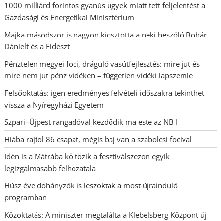
1000 milliárd forintos gyanús ügyek miatt tett feljelentést a
Gazdasági és Energetikai Minisztérium
Majka másodszor is nagyon kiosztotta a neki beszóló Bohár
Dánielt és a Fideszt
Pénztelen megyei foci, dráguló vasútfejlesztés: mire jut és
mire nem jut pénz vidéken – független vidéki lapszemle
Felsőoktatás: igen eredményes felvételi időszakra tekinthet
vissza a Nyíregyházi Egyetem
Szpari–Újpest rangadóval kezdődik ma este az NB I
Hiába rajtol 86 csapat, mégis baj van a szabolcsi focival
Idén is a Mátrába költözik a fesztiválszezon egyik
legizgalmasabb felhozatala
Húsz éve dohányzók is leszoktak a most újrainduló
programban
Közoktatás: A miniszter megtalálta a Klebelsberg Központ új