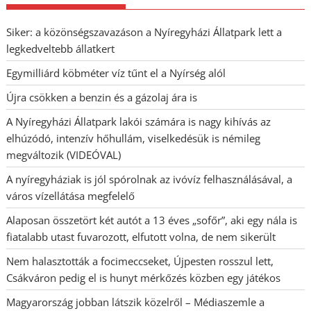
Siker: a közönségszavazáson a Nyíregyházi Állatpark lett a
legkedveltebb állatkert
Egymilliárd köbméter víz tűnt el a Nyírség alól
Újra csökken a benzin és a gázolaj ára is
A Nyíregyházi Állatpark lakói számára is nagy kihívás az
elhúzódó, intenzív hőhullám, viselkedésük is némileg
megváltozik (VIDEÓVAL)
A nyíregyháziak is jól spórolnak az ivóvíz felhasználásával, a
város vízellátása megfelelő
Alaposan összetört két autót a 13 éves „sofőr”, aki egy nála is
fiatalabb utast fuvarozott, elfutott volna, de nem sikerült
Nem halasztották a focimeccseket, Újpesten rosszul lett,
Csákváron pedig el is hunyt mérkőzés közben egy játékos
Magyarország jobban látszik közelről – Médiaszemle a