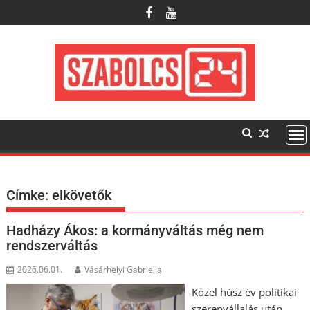
Skip
to
content
Címke:
elkövetők
Hadházy Ákos: a kormányváltás még nem
rendszerváltás
2026.06.01.
Vásárhelyi Gabriella
Közel húsz év politikai
szerepvállalás után