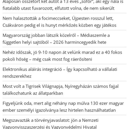
Alaposan összetört két autót a 13 éves „sofőr”, aki egy nála is
fiatalabb utast fuvarozott, elfutott volna, de nem sikerült
Nem halasztották a focimeccseket, Újpesten rosszul lett,
Csákváron pedig el is hunyt mérkőzés közben egy játékos
Magyarország jobban látszik közelről – Médiaszemle a
független helyi sajtóból – 2026 harmincegyedik hete
Nehéz időszak, jó 9-10 napon át velünk marad ez a 40 fokos
pokoli hőség – még csak most fog ráerősíteni
Elektronikus aláírás integráció – Így kapcsolható a vállalati
rendszerekhez
Most volt a Tigrisek Világnapja, Nyíregyházán számos fajjal
találkozhatunk az állatparkban
Figyeljünk oda, mert alig néhány nap múlva 130 ezer magyar
ember személyi igazolványa lesz hirtelen használhatatlan
Megszavazták a törvényjavaslatot: jön a Nemzeti
Vagyonvisszaszerzési és Vagyonvédelmi Hivatal