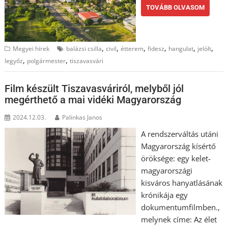
TOVÁBB OLVASOM
,
,
,
,
,
,
Megyei hírek
balázsi csilla
civil
étterem
fidesz
hangulat
jelölt
,
,
legyőz
polgármester
tiszavasvári
Film készült Tiszavasváriról, melyből jól
megérthető a mai vidéki Magyarország
2024.12.03.
Palinkas Janos
A rendszerváltás utáni
Magyarország kísértő
öröksége: egy kelet-
magyarországi
kisváros hanyatlásának
krónikája egy
dokumentumfilmben.,
melynek címe: Az élet