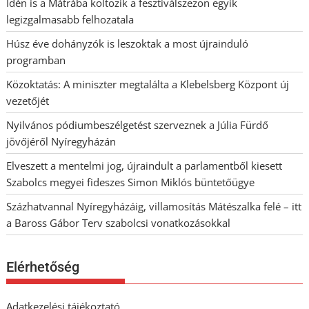
Idén is a Mátrába költözik a fesztiválszezon egyik
legizgalmasabb felhozatala
Húsz éve dohányzók is leszoktak a most újrainduló
programban
Közoktatás: A miniszter megtalálta a Klebelsberg Központ új
vezetőjét
Nyilvános pódiumbeszélgetést szerveznek a Júlia Fürdő
jövőjéről Nyíregyházán
Elveszett a mentelmi jog, újraindult a parlamentből kiesett
Szabolcs megyei fideszes Simon Miklós büntetőügye
Százhatvannal Nyíregyházáig, villamosítás Mátészalka felé – itt
a Baross Gábor Terv szabolcsi vonatkozásokkal
Elérhetőség
Adatkezelési tájékoztató