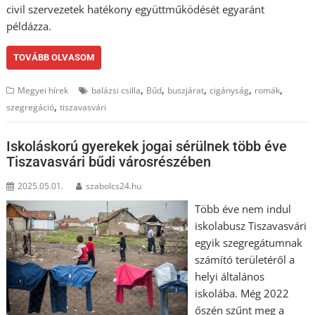
civil szervezetek hatékony együttműködését egyaránt
példázza.
TOVÁBB OLVASOM
,
,
,
,
,
Megyei hírek
balázsi csilla
Bűd
buszjárat
cigányság
romák
,
szegregáció
tiszavasvári
Iskoláskorú gyerekek jogai sérülnek több éve
Tiszavasvári bűdi városrészében
2025.05.01.
szabolcs24.hu
Több éve nem indul
iskolabusz Tiszavasvári
egyik szegregátumnak
számító területéről a
helyi általános
iskolába. Még 2022
őszén szűnt meg a