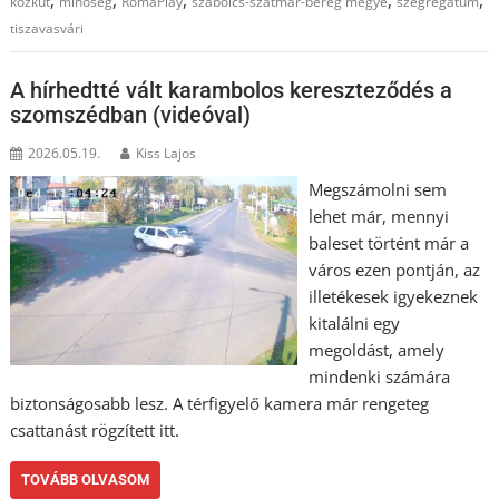
,
,
,
,
,
közkút
minőség
RomaPlay
szabolcs-szatmár-bereg megye
szegregátum
tiszavasvári
A hírhedtté vált karambolos kereszteződés a
szomszédban (videóval)
2026.05.19.
Kiss Lajos
Megszámolni sem
lehet már, mennyi
baleset történt már a
város ezen pontján, az
illetékesek igyekeznek
kitalálni egy
megoldást, amely
mindenki számára
biztonságosabb lesz. A térfigyelő kamera már rengeteg
csattanást rögzített itt.
TOVÁBB OLVASOM