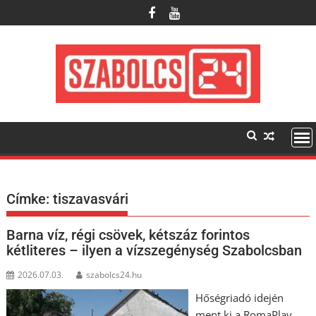
Skip
to
content
Címke:
tiszavasvári
Barna víz, régi csövek, kétszáz forintos
kétliteres – ilyen a vízszegénység Szabolcsban
2026.07.03.
szabolcs24.hu
Hőségriadó idején
ment ki a RomaPlay