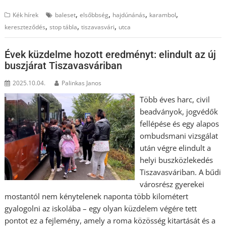
,
,
,
,
Kék hírek
baleset
elsőbbség
hajdúnánás
karambol
,
,
,
kereszteződés
stop tábla
tiszavasvári
utca
Évek küzdelme hozott eredményt: elindult az új
buszjárat Tiszavasváriban
2025.10.04.
Palinkas Janos
Több éves harc, civil
beadványok, jogvédők
fellépése és egy alapos
ombudsmani vizsgálat
után végre elindult a
helyi buszközlekedés
Tiszavasváriban. A bűdi
városrész gyerekei
mostantól nem kénytelenek naponta több kilométert
gyalogolni az iskolába – egy olyan küzdelem végére tett
pontot ez a fejlemény, amely a roma közösség kitartását és a