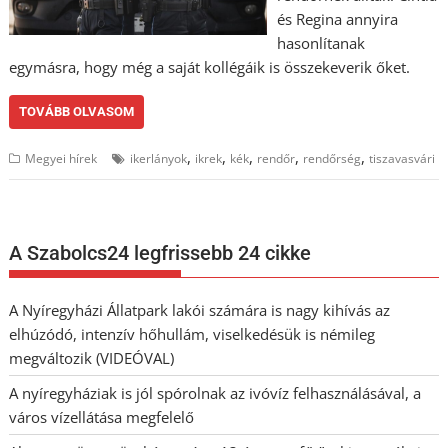
és Regina annyira
hasonlítanak
egymásra, hogy még a saját kollégáik is összekeverik őket.
TOVÁBB OLVASOM
,
,
,
,
,
Megyei hírek
ikerlányok
ikrek
kék
rendőr
rendőrség
tiszavasvári
A Szabolcs24 legfrissebb 24 cikke
A Nyíregyházi Állatpark lakói számára is nagy kihívás az
elhúzódó, intenzív hőhullám, viselkedésük is némileg
megváltozik (VIDEÓVAL)
A nyíregyháziak is jól spórolnak az ivóvíz felhasználásával, a
város vízellátása megfelelő