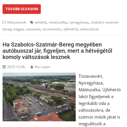
TOVÁBB OLVASOM
,
,
,
Választások
jelöltek
mátészalka
nyiregyhaza
szabolcs-szatmár-
,
,
,
,
bereg megye
szavazás
tiszavasvári
újfehértó
választások
Ha Szabolcs-Szatmár-Bereg megyében
autóbusszal jár, figyeljen, mert a hétvégétől
komoly változások lesznek
2023.12.06.
Kiss Lajos
Tiszavasvári,
Nyíregyháza,
Mátészalka, Újfehértó
lakói figyeljenek a
leginkább oda a
változásokra, de
számos másik járat is
megváltozik a