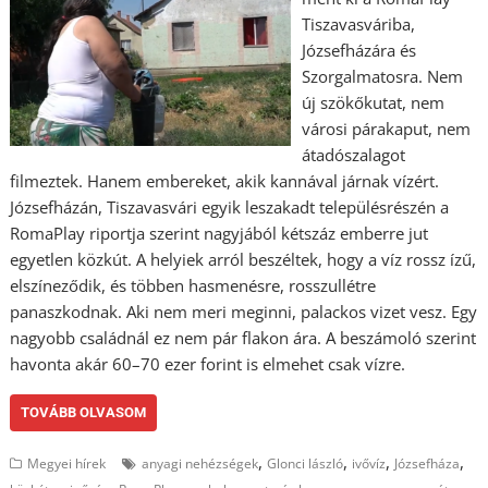
Tiszavasváriba,
Józsefházára és
Szorgalmatosra. Nem
új szökőkutat, nem
városi párakaput, nem
átadószalagot
filmeztek. Hanem embereket, akik kannával járnak vízért.
Józsefházán, Tiszavasvári egyik leszakadt településrészén a
RomaPlay riportja szerint nagyjából kétszáz emberre jut
egyetlen közkút. A helyiek arról beszéltek, hogy a víz rossz ízű,
elszíneződik, és többen hasmenésre, rosszullétre
panaszkodnak. Aki nem meri meginni, palackos vizet vesz. Egy
nagyobb családnál ez nem pár flakon ára. A beszámoló szerint
havonta akár 60–70 ezer forint is elmehet csak vízre.
TOVÁBB OLVASOM
,
,
,
,
Megyei hírek
anyagi nehézségek
Glonci lászló
ivővíz
Józsefháza