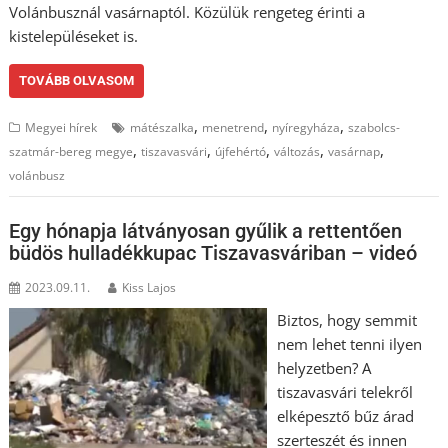
Volánbusznál vasárnaptól. Közülük rengeteg érinti a
kistelepüléseket is.
TOVÁBB OLVASOM
,
,
,
Megyei hírek
mátészalka
menetrend
nyíregyháza
szabolcs-
,
,
,
,
,
szatmár-bereg megye
tiszavasvári
újfehértó
változás
vasárnap
volánbusz
Egy hónapja látványosan gyűlik a rettentően
büdös hulladékkupac Tiszavasváriban – videó
2023.09.11.
Kiss Lajos
Biztos, hogy semmit
nem lehet tenni ilyen
helyzetben? A
tiszavasvári telekről
elképesztő bűz árad
szerteszét és innen