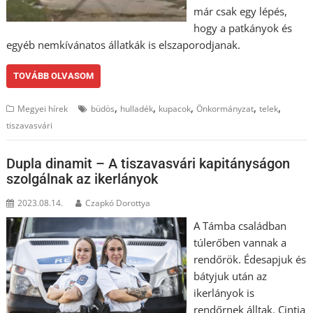
már csak egy lépés,
hogy a patkányok és
egyéb nemkívánatos állatkák is elszaporodjanak.
TOVÁBB OLVASOM
,
,
,
,
,
Megyei hírek
büdös
hulladék
kupacok
Önkormányzat
telek
tiszavasvári
Dupla dinamit – A tiszavasvári kapitányságon
szolgálnak az ikerlányok
2023.08.14.
Czapkó Dorottya
A Támba családban
túlerőben vannak a
rendőrök. Édesapjuk és
bátyjuk után az
ikerlányok is
rendőrnek álltak. Cintia