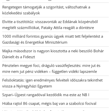
Rengetegen támogatják a szigorítást, változhatnak a
közlekedési szabályok
Elvitte a tisztítótűz: visszavonták az Eddának közpénzből
megítélt százmilliókat, Pataky Attila reagált a döntésre
1000 milliárd forintos gyanús ügyek miatt tett feljelentést a
Gazdasági és Energetikai Minisztérium
Majka másodszor is nagyon kiosztotta a neki beszóló Bohár
Dánielt és a Fideszt
Pénztelen megyei foci, dráguló vasútfejlesztés: mire jut és
mire nem jut pénz vidéken – független vidéki lapszemle
Felsőoktatás: igen eredményes felvételi időszakra tekinthet
vissza a Nyíregyházi Egyetem
Szpari–Újpest rangadóval kezdődik ma este az NB I
Hiába rajtol 86 csapat, mégis baj van a szabolcsi focival