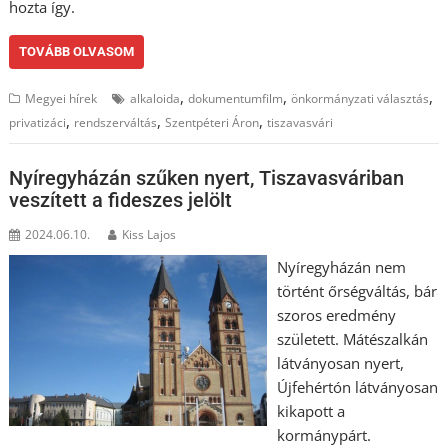
hozta így.
TOVÁBB OLVASOM
,
,
,
Megyei hírek
alkaloida
dokumentumfilm
önkormányzati választás
,
,
,
privatizáci
rendszerváltás
Szentpéteri Áron
tiszavasvári
Nyíregyházán szűken nyert, Tiszavasváriban
veszített a fideszes jelölt
2024.06.10.
Kiss Lajos
Nyíregyházán nem
történt őrségváltás, bár
szoros eredmény
született. Mátészalkán
látványosan nyert,
Újfehértón látványosan
kikapott a
kormánypárt.