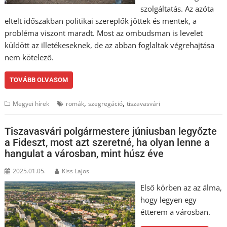
szolgáltatás. Az azóta
eltelt időszakban politikai szereplők jöttek és mentek, a
probléma viszont maradt. Most az ombudsman is levelet
küldött az illetékeseknek, de az abban foglaltak végrehajtása
nem kötelező.
TOVÁBB OLVASOM
,
,
Megyei hírek
romák
szegregáció
tiszavasvári
Tiszavasvári polgármestere júniusban legyőzte
a Fideszt, most azt szeretné, ha olyan lenne a
hangulat a városban, mint húsz éve
2025.01.05.
Kiss Lajos
Első körben az az álma,
hogy legyen egy
étterem a városban.