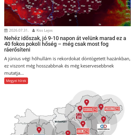
2026.07.31.
Kiss Lajos
Nehéz időszak, jó 9-10 napon át velünk marad ez a
40 fokos pokoli hőség – még csak most fog
ráerősíteni
A június végi hőhullám is rekordokat döntögetett hazánkban,
ez viszont még hosszabbnak és még keservesebbnek
mutatja...
Megyei hírek