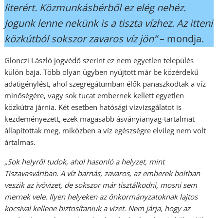
literért. Közmunkásbérből ez elég nehéz.
Jogunk lenne nekünk is a tiszta vízhez. Az itteni
közkútból sokszor zavaros víz jön”
– mondja.
Glonczi László jogvédő szerint ez nem egyetlen település
külön baja. Több olyan ügyben nyújtott már be közérdekű
adatigénylést, ahol szegregátumban élők panaszkodtak a víz
minőségére, vagy sok tucat embernek kellett egyetlen
közkútra járnia. Két esetben hatósági vízvizsgálatot is
kezdeményezett, ezek magasabb ásványianyag-tartalmat
állapítottak meg, miközben a víz egészségre elvileg nem volt
ártalmas.
„Sok helyről tudok, ahol hasonló a helyzet, mint
Tiszavasváriban. A víz barnás, zavaros, az emberek boltban
veszik az ivóvizet, de sokszor már tisztálkodni, mosni sem
mernek vele. Ilyen helyeken az önkormányzatoknak lajtos
kocsival kellene biztosítaniuk a vizet. Nem járja, hogy az