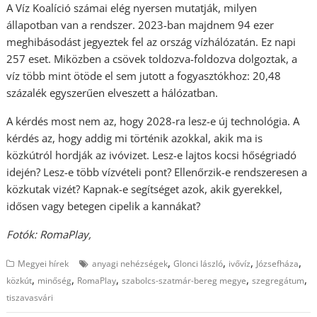
A Víz Koalíció számai elég nyersen mutatják, milyen
állapotban van a rendszer. 2023-ban majdnem 94 ezer
meghibásodást jegyeztek fel az ország vízhálózatán. Ez napi
257 eset. Miközben a csövek toldozva-foldozva dolgoztak, a
víz több mint ötöde el sem jutott a fogyasztókhoz: 20,48
százalék egyszerűen elveszett a hálózatban.
A kérdés most nem az, hogy 2028-ra lesz-e új technológia. A
kérdés az, hogy addig mi történik azokkal, akik ma is
közkútról hordják az ivóvizet. Lesz-e lajtos kocsi hőségriadó
idején? Lesz-e több vízvételi pont? Ellenőrzik-e rendszeresen a
közkutak vizét? Kapnak-e segítséget azok, akik gyerekkel,
idősen vagy betegen cipelik a kannákat?
Fotók: RomaPlay,
,
,
,
,
Megyei hírek
anyagi nehézségek
Glonci lászló
ivővíz
Józsefháza
,
,
,
,
,
közkút
minőség
RomaPlay
szabolcs-szatmár-bereg megye
szegregátum
tiszavasvári