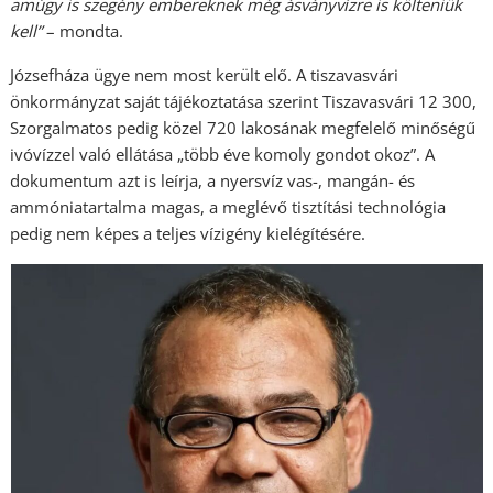
amúgy is szegény embereknek még ásványvízre is költeniük
kell”
– mondta.
Józsefháza ügye nem most került elő. A tiszavasvári
önkormányzat saját tájékoztatása szerint Tiszavasvári 12 300,
Szorgalmatos pedig közel 720 lakosának megfelelő minőségű
ivóvízzel való ellátása „több éve komoly gondot okoz”. A
dokumentum azt is leírja, a nyersvíz vas-, mangán- és
ammóniatartalma magas, a meglévő tisztítási technológia
pedig nem képes a teljes vízigény kielégítésére.