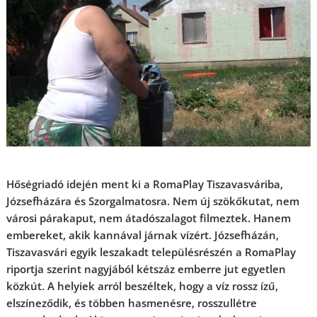
Hőségriadó idején ment ki a RomaPlay Tiszavasváriba,
Józsefházára és Szorgalmatosra. Nem új szökőkutat, nem
városi párakaput, nem átadószalagot filmeztek. Hanem
embereket, akik kannával járnak vízért.
Józsefházán,
Tiszavasvári egyik leszakadt településrészén a RomaPlay
riportja szerint nagyjából kétszáz emberre jut egyetlen
közkút. A helyiek arról beszéltek, hogy a víz rossz ízű,
elszíneződik, és többen hasmenésre, rosszullétre