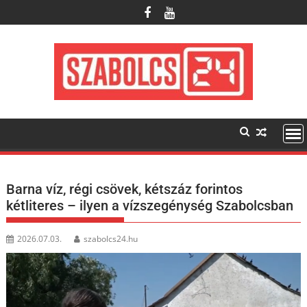
Skip
to
content
Barna víz, régi csövek, kétszáz forintos
kétliteres – ilyen a vízszegénység Szabolcsban
2026.07.03.
szabolcs24.hu