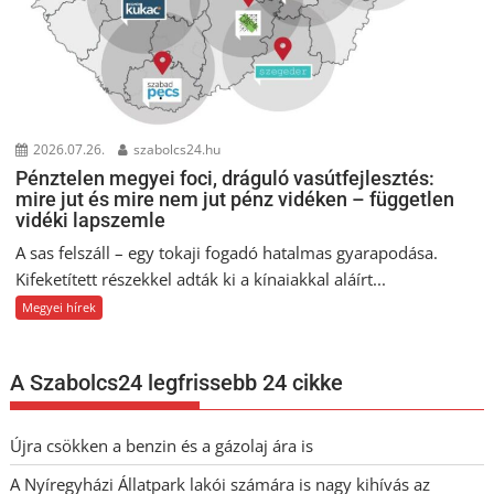
2026.07.26.
szabolcs24.hu
Pénztelen megyei foci, dráguló vasútfejlesztés:
mire jut és mire nem jut pénz vidéken – független
vidéki lapszemle
A sas felszáll – egy tokaji fogadó hatalmas gyarapodása.
Kifeketített részekkel adták ki a kínaiakkal aláírt...
Megyei hírek
A Szabolcs24 legfrissebb 24 cikke
Újra csökken a benzin és a gázolaj ára is
A Nyíregyházi Állatpark lakói számára is nagy kihívás az