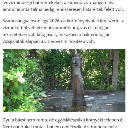
ivóvízminőségi határértékeket, a kimenő víz mangán- és
ammóniumtartalma pedig rendszeresen határérték felett volt.
Szamosangyaloson egy 2026-os kormányhivatali irat szerint a
vízműkútból vett vízminta ammónium, vas és mangán
tekintetében volt kifogásolt, miközben a bakteriológiai
vizsgálatok alapján a víz ivóvíz minősítésű volt.
Gyula bácsi nem roma, de egy Mátészalka környéki telepen él.
Nem papírokat mutat, hanem emlékszik. Azt mondja, még