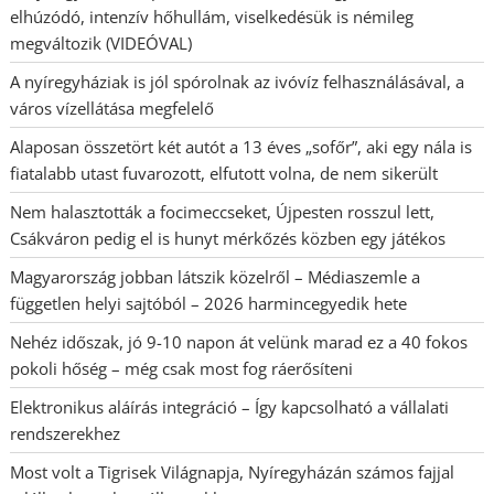
elhúzódó, intenzív hőhullám, viselkedésük is némileg
megváltozik (VIDEÓVAL)
A nyíregyháziak is jól spórolnak az ivóvíz felhasználásával, a
város vízellátása megfelelő
Alaposan összetört két autót a 13 éves „sofőr”, aki egy nála is
fiatalabb utast fuvarozott, elfutott volna, de nem sikerült
Nem halasztották a focimeccseket, Újpesten rosszul lett,
Csákváron pedig el is hunyt mérkőzés közben egy játékos
Magyarország jobban látszik közelről – Médiaszemle a
független helyi sajtóból – 2026 harmincegyedik hete
Nehéz időszak, jó 9-10 napon át velünk marad ez a 40 fokos
pokoli hőség – még csak most fog ráerősíteni
Elektronikus aláírás integráció – Így kapcsolható a vállalati
rendszerekhez
Most volt a Tigrisek Világnapja, Nyíregyházán számos fajjal