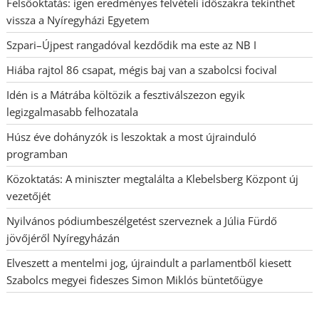
Felsőoktatás: igen eredményes felvételi időszakra tekinthet
vissza a Nyíregyházi Egyetem
Szpari–Újpest rangadóval kezdődik ma este az NB I
Hiába rajtol 86 csapat, mégis baj van a szabolcsi focival
Idén is a Mátrába költözik a fesztiválszezon egyik
legizgalmasabb felhozatala
Húsz éve dohányzók is leszoktak a most újrainduló
programban
Közoktatás: A miniszter megtalálta a Klebelsberg Központ új
vezetőjét
Nyilvános pódiumbeszélgetést szerveznek a Júlia Fürdő
jövőjéről Nyíregyházán
Elveszett a mentelmi jog, újraindult a parlamentből kiesett
Szabolcs megyei fideszes Simon Miklós büntetőügye