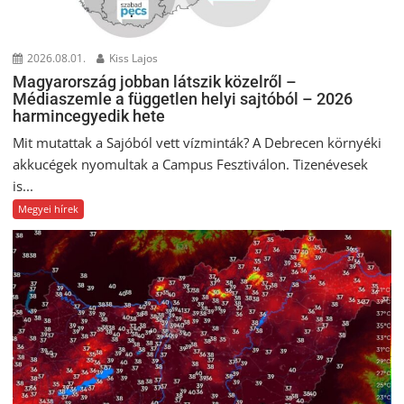
2026.08.01.
Kiss Lajos
Magyarország jobban látszik közelről –
Médiaszemle a független helyi sajtóból – 2026
harmincegyedik hete
Mit mutattak a Sajóból vett vízminták? A Debrecen környéki
akkucégek nyomultak a Campus Fesztiválon. Tizenévesek
is...
Megyei hírek