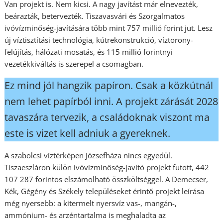
Van projekt is. Nem kicsi. A nagy javítást már elnevezték,
beárazták, betervezték. Tiszavasvári és Szorgalmatos
ivóvízminőség-javítására több mint 757 millió forint jut. Lesz
új víztisztítási technológia, kútrekonstrukció, víztorony-
felújítás, hálózati mosatás, és 115 millió forintnyi
vezetékkiváltás is szerepel a csomagban.
Ez mind jól hangzik papíron. Csak a közkútnál
nem lehet papírból inni. A projekt zárását 2028
tavaszára tervezik, a családoknak viszont ma
este is vizet kell adniuk a gyereknek.
A szabolcsi víztérképen Józsefháza nincs egyedül.
Tiszaeszláron külön ivóvízminőség-javító projekt futott, 442
107 287 forintos elszámolható összköltséggel. A Demecser,
Kék, Gégény és Székely településeket érintő projekt leírása
még nyersebb: a kitermelt nyersvíz vas-, mangán-,
ammónium- és arzéntartalma is meghaladta az