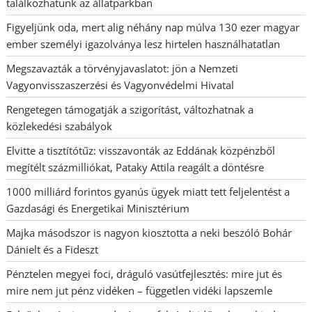
találkozhatunk az állatparkban
Figyeljünk oda, mert alig néhány nap múlva 130 ezer magyar
ember személyi igazolványa lesz hirtelen használhatatlan
Megszavazták a törvényjavaslatot: jön a Nemzeti
Vagyonvisszaszerzési és Vagyonvédelmi Hivatal
Rengetegen támogatják a szigorítást, változhatnak a
közlekedési szabályok
Elvitte a tisztítótűz: visszavonták az Eddának közpénzből
megítélt százmilliókat, Pataky Attila reagált a döntésre
1000 milliárd forintos gyanús ügyek miatt tett feljelentést a
Gazdasági és Energetikai Minisztérium
Majka másodszor is nagyon kiosztotta a neki beszóló Bohár
Dánielt és a Fideszt
Pénztelen megyei foci, dráguló vasútfejlesztés: mire jut és
mire nem jut pénz vidéken – független vidéki lapszemle