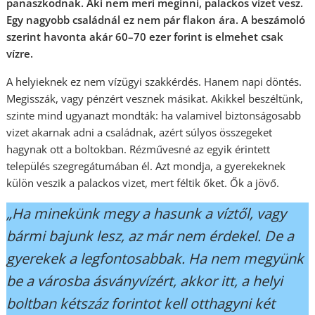
panaszkodnak. Aki nem meri meginni, palackos vizet vesz.
Egy nagyobb családnál ez nem pár flakon ára. A beszámoló
szerint havonta akár 60–70 ezer forint is elmehet csak
vízre.
A helyieknek ez nem vízügyi szakkérdés. Hanem napi döntés.
Megisszák, vagy pénzért vesznek másikat. Akikkel beszéltünk,
szinte mind ugyanazt mondták: ha valamivel biztonságosabb
vizet akarnak adni a családnak, azért súlyos összegeket
hagynak ott a boltokban. Rézművesné az egyik érintett
település szegregátumában él. Azt mondja, a gyerekeknek
külön veszik a palackos vizet, mert féltik őket. Ők a jövő.
„Ha minekünk megy a hasunk a víztől, vagy
bármi bajunk lesz, az már nem érdekel. De a
gyerekek a legfontosabbak. Ha nem megyünk
be a városba ásványvízért, akkor itt, a helyi
boltban kétszáz forintot kell otthagyni két