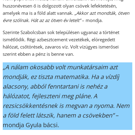
huszonévesen ő is dolgozott olyan csövek lefektetésén,
amelyek ma is a föld alatt vannak.
„Akkor azt mondták, ötven
évre szólnak. Hát az az ötven év letelt”
– mondja.
Szerinte Szabolcsban sok településen ugyanaz a történet
ismétlődik. Régi azbesztcement vezetékek, elöregedett
hálózat, csőtörések, zavaros víz. Volt vízügyes ismerősei
szerint ebben a pénz is benne van.
„A nálam okosabb volt munkatársaim azt
mondják, ez tiszta matematika. Ha a vízdíj
alacsony, abból fenntartani is nehéz a
hálózatot, fejleszteni meg pláne. A
rezsicsökkentésnek is megvan a nyoma. Nem
a föld felett látszik, hanem a csövekben”
–
mondja Gyula bácsi.