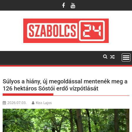
Skip
to
content
Súlyos a hiány, új megoldással mentenék meg a
126 hektáros Sóstói erdő vízpótlását
2026.07.03.
Kiss Lajos