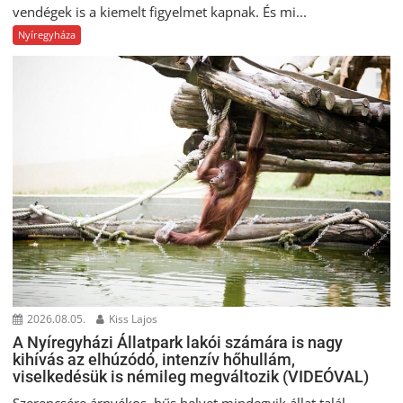
vendégek is a kiemelt figyelmet kapnak. És mi...
Nyíregyháza
2026.08.05.
Kiss Lajos
A Nyíregyházi Állatpark lakói számára is nagy
kihívás az elhúzódó, intenzív hőhullám,
viselkedésük is némileg megváltozik (VIDEÓVAL)
Szerencsére árnyékos, hűs helyet mindegyik állat talál