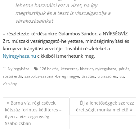
lehetne használni ezt a vizet, ha így
megtisztítjuk és a teszt is visszaigazolja a
várakozásainkat
– részletezte kérdésünkre Galambos Sándor, a NYÍRSÉGVÍZ
Zrt. műszaki vezérigazgató-helyettese, minőségirányítási és
környezetirányítási vezetője. További részleteket a
Nyiregyhaza.hu
cikkéből ismerhetünk meg.
,
,
,
,
,
Nyíregyháza
126 hektár
kétszeres
kísérlet
nyiregyhaza
pótlás
,
,
,
,
,
sóstói erdő
szabolcs-szatmár-bereg megye
tisztítás
ultraszűrés
víz
vízhiány
Bejegyzés
Barna víz, régi csövek,
Élj a lehetőséggel: szerezz
navigáció
kétszáz forintos kétliteres –
érettségit munka mellett!
ilyen a vízszegénység
Szabolcsban