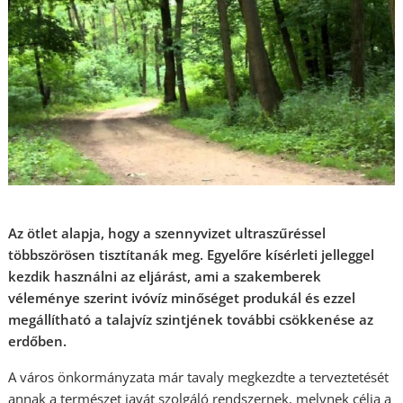
Az ötlet alapja, hogy a szennyvizet ultraszűréssel
többszörösen tisztítanák meg. Egyelőre kísérleti jelleggel
kezdik használni az eljárást, ami a szakemberek
véleménye szerint ivóvíz minőséget produkál és ezzel
megállítható a talajvíz szintjének további csökkenése az
erdőben.
A város önkormányzata már tavaly megkezdte a terveztetését
annak a természet javát szolgáló rendszernek, melynek célja a