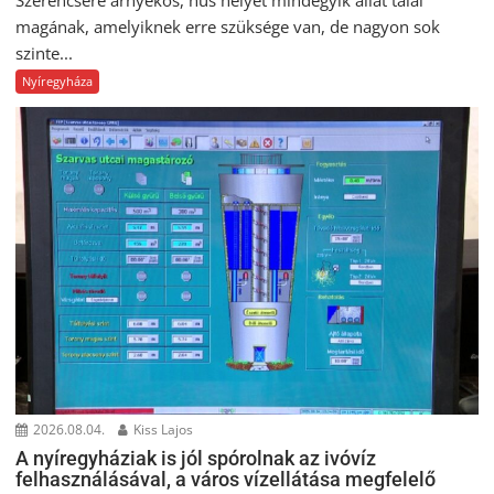
magának, amelyiknek erre szüksége van, de nagyon sok
szinte...
Nyíregyháza
2026.08.04.
Kiss Lajos
A nyíregyháziak is jól spórolnak az ivóvíz
felhasználásával, a város vízellátása megfelelő