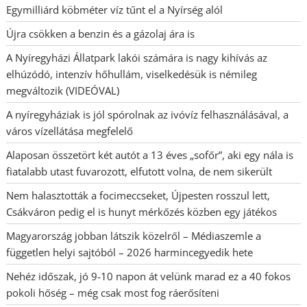
Egymilliárd köbméter víz tűnt el a Nyírség alól
Újra csökken a benzin és a gázolaj ára is
A Nyíregyházi Állatpark lakói számára is nagy kihívás az
elhúzódó, intenzív hőhullám, viselkedésük is némileg
megváltozik (VIDEÓVAL)
A nyíregyháziak is jól spórolnak az ivóvíz felhasználásával, a
város vízellátása megfelelő
Alaposan összetört két autót a 13 éves „sofőr”, aki egy nála is
fiatalabb utast fuvarozott, elfutott volna, de nem sikerült
Nem halasztották a focimeccseket, Újpesten rosszul lett,
Csákváron pedig el is hunyt mérkőzés közben egy játékos
Magyarország jobban látszik közelről – Médiaszemle a
független helyi sajtóból – 2026 harmincegyedik hete
Nehéz időszak, jó 9-10 napon át velünk marad ez a 40 fokos
pokoli hőség – még csak most fog ráerősíteni