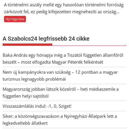
A történelmi aszály mellé egy hasonlóan történelmi forróság
zárkózott fel, ez pedig kifejezetten megnehezíti az ország...
Nyíregyháza
A Szabolcs24 legfrissebb 24 cikke
Baka András egy hónapja még a Tiszától független államfőről
beszélt – most elfogadta Magyar Péterék felkérését
Nem új kampányokra van szükség – 12 pontban a magyar
turizmus legnagyobb problémái
Magyarország jobban látszik közelről – heti médiaszemle a
független helyi sajtóból
Visszaszámlálás indul: -1, 0, Sziget!
Siker: a közönségszavazáson a Nyíregyházi Állatpark lett a
legkedveltebb állatkert