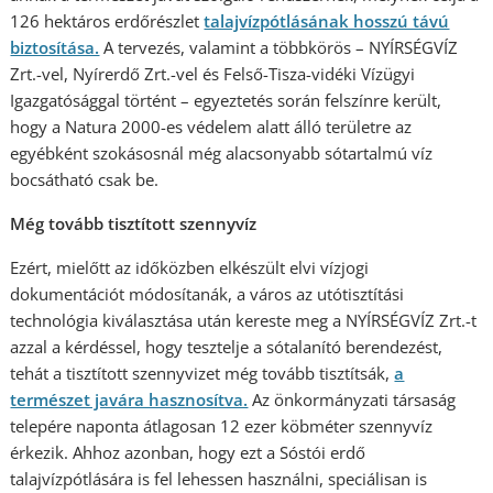
126 hektáros erdőrészlet
talajvízpótlásának hosszú távú
biztosítása.
A tervezés, valamint a többkörös – NYÍRSÉGVÍZ
Zrt.-vel, Nyírerdő Zrt.-vel és Felső-Tisza-vidéki Vízügyi
Igazgatósággal történt – egyeztetés során felszínre került,
hogy a Natura 2000-es védelem alatt álló területre az
egyébként szokásosnál még alacsonyabb sótartalmú víz
bocsátható csak be.
Még tovább tisztított szennyvíz
Ezért, mielőtt az időközben elkészült elvi vízjogi
dokumentációt módosítanák, a város az utótisztítási
technológia kiválasztása után kereste meg a NYÍRSÉGVÍZ Zrt.-t
azzal a kérdéssel, hogy tesztelje a sótalanító berendezést,
tehát a tisztított szennyvizet még tovább tisztítsák,
a
természet javára hasznosítva.
Az önkormányzati társaság
telepére naponta átlagosan 12 ezer köbméter szennyvíz
érkezik. Ahhoz azonban, hogy ezt a Sóstói erdő
talajvízpótlására is fel lehessen használni, speciálisan is