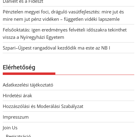
Dánielt és a Fideszt
Pénztelen megyei foci, dráguló vasútfejlesztés: mire jut és
mire nem jut pénz vidéken – független vidéki lapszemle
Felsőoktatás: igen eredményes felvételi időszakra tekinthet
vissza a Nyíregyházi Egyetem
Szpari–Újpest rangadóval kezdődik ma este az NB I
Elérhetőség
Adatkezelési tájékoztató
Hirdetési árak
Hozzászólási és Moderálási Szabályzat
Impresszum
Join Us
Regisztráció