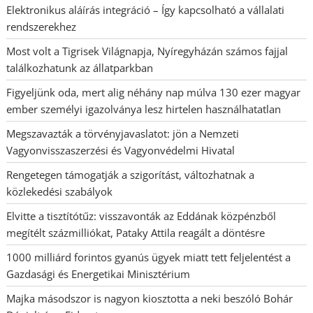
Elektronikus aláírás integráció – Így kapcsolható a vállalati
rendszerekhez
Most volt a Tigrisek Világnapja, Nyíregyházán számos fajjal
találkozhatunk az állatparkban
Figyeljünk oda, mert alig néhány nap múlva 130 ezer magyar
ember személyi igazolványa lesz hirtelen használhatatlan
Megszavazták a törvényjavaslatot: jön a Nemzeti
Vagyonvisszaszerzési és Vagyonvédelmi Hivatal
Rengetegen támogatják a szigorítást, változhatnak a
közlekedési szabályok
Elvitte a tisztítótűz: visszavonták az Eddának közpénzből
megítélt százmilliókat, Pataky Attila reagált a döntésre
1000 milliárd forintos gyanús ügyek miatt tett feljelentést a
Gazdasági és Energetikai Minisztérium
Majka másodszor is nagyon kiosztotta a neki beszóló Bohár