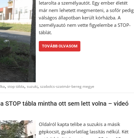
letarolta a személyautót. Egy ember életét
már nem lehetett megmenteni, a sofőr pedig
válságos állapotban került kórházba. A
személyautó nem vette figyelembe a STOP-
táblát.
TOVÁBB OLVASOM
,
,
,
lka
stop tábla
suzuki
szabolcs-szatmár-bereg megye
 a STOP tábla mintha ott sem lett volna – videó
Oldalról kapta telibe a suzukis a másik
gépkocsit, gyakorlatilag lassítás nélkül. Két