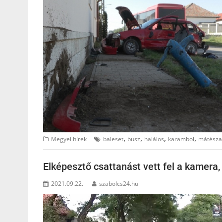
,
,
,
,
Megyei hírek
baleset
busz
halálos
karambol
mátésza
Elképesztő csattanást vett fel a kamera,
2021.09.22.
szabolcs24.hu