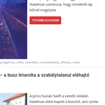
Hatalmas szerencse, hogy mindenki ép
bőrrel megúszta.
TOVÁBB OLVASOM
,
,
,
,
,
nyiregyhaza
sofőr
stop tábla
szórakozóhely
ütközés
vonat
 a busz letarolta a szabálytalanul eléhajtó
A piros Suzuki Swift a vezető oldalán
hatalmas ütést kapott a busztól, ami szinte