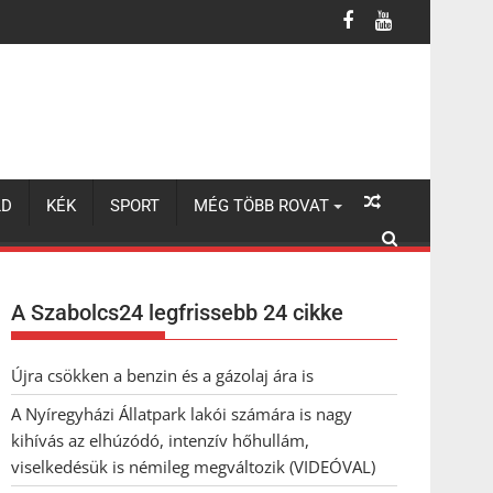
úzódó, intenzív hőhullám, viselkedésük is némileg megváltozik (VI
LD
KÉK
SPORT
MÉG TÖBB ROVAT
A Szabolcs24 legfrissebb 24 cikke
Újra csökken a benzin és a gázolaj ára is
A Nyíregyházi Állatpark lakói számára is nagy
kihívás az elhúzódó, intenzív hőhullám,
viselkedésük is némileg megváltozik (VIDEÓVAL)