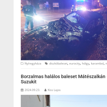
,
,
,
,
Nyíregyháza
diszkóbaleset
eurocity
hölgy
karambol
Borzalmas halálos baleset Mátészalkán –
Suzukit
2024.09.23.
Kiss Lajos