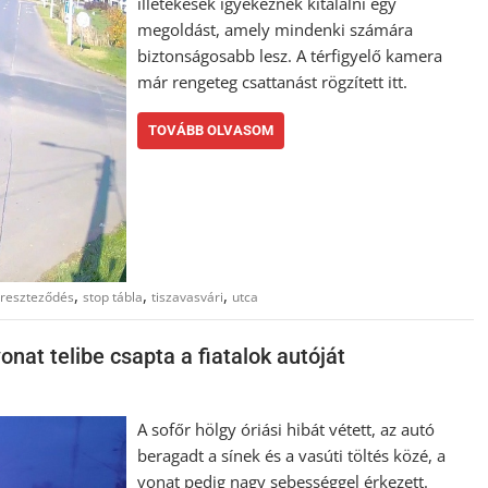
illetékesek igyekeznek kitalálni egy
megoldást, amely mindenki számára
biztonságosabb lesz. A térfigyelő kamera
már rengeteg csattanást rögzített itt.
TOVÁBB OLVASOM
,
,
,
reszteződés
stop tábla
tiszavasvári
utca
nat telibe csapta a fiatalok autóját
A sofőr hölgy óriási hibát vétett, az autó
beragadt a sínek és a vasúti töltés közé, a
vonat pedig nagy sebességgel érkezett.