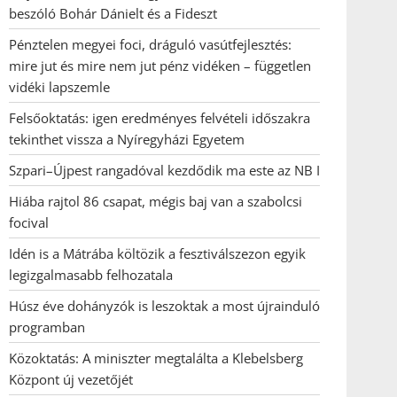
beszóló Bohár Dánielt és a Fideszt
Pénztelen megyei foci, dráguló vasútfejlesztés:
mire jut és mire nem jut pénz vidéken – független
vidéki lapszemle
Felsőoktatás: igen eredményes felvételi időszakra
tekinthet vissza a Nyíregyházi Egyetem
Szpari–Újpest rangadóval kezdődik ma este az NB I
Hiába rajtol 86 csapat, mégis baj van a szabolcsi
focival
Idén is a Mátrába költözik a fesztiválszezon egyik
legizgalmasabb felhozatala
Húsz éve dohányzók is leszoktak a most újrainduló
programban
Közoktatás: A miniszter megtalálta a Klebelsberg
Központ új vezetőjét