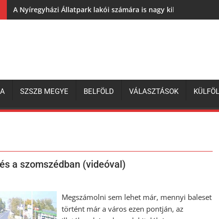
A Nyíregyházi Állatpark lakói számára is nagy kihívás az elh
ZA
SZSZB MEGYE
BELFÖLD
VÁLASZTÁSOK
KÜLFÖ
dés a szomszédban (videóval)
Megszámolni sem lehet már, mennyi baleset
történt már a város ezen pontján, az