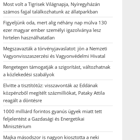
Most volt a Tigrisek Világnapja, Nyíregyházán
számos fajjal találkozhatunk az állatparkban
Figyeljünk oda, mert alig néhány nap múlva 130
ezer magyar ember személyi igazolványa lesz
hirtelen használhatatlan
Megszavazták a törvényjavaslatot: jön a Nemzeti
Vagyonvisszaszerzési és Vagyonvédelmi Hivatal
Rengetegen támogatják a szigorítást, változhatnak
a közlekedési szabályok
Elvitte a tisztítótűz: visszavonták az Eddának
közpénzből megítélt százmilliókat, Pataky Attila
reagált a döntésre
1000 milliárd forintos gyanús ügyek miatt tett
feljelentést a Gazdasági és Energetikai
Minisztérium
Majka másodszor is nagyon kiosztotta a neki