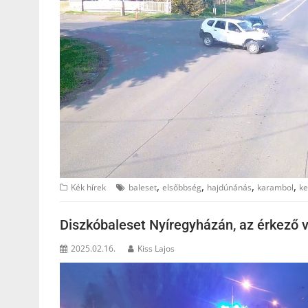
,
,
,
,
Kék hírek
baleset
elsőbbség
hajdúnánás
karambol
ke
Diszkóbaleset Nyíregyházán, az érkező vo
2025.02.16.
Kiss Lajos