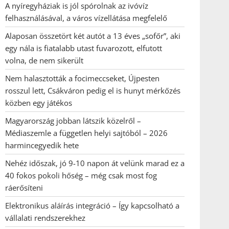
A nyíregyháziak is jól spórolnak az ivóvíz
felhasználásával, a város vízellátása megfelelő
Alaposan összetört két autót a 13 éves „sofőr”, aki
egy nála is fiatalabb utast fuvarozott, elfutott
volna, de nem sikerült
Nem halasztották a focimeccseket, Újpesten
rosszul lett, Csákváron pedig el is hunyt mérkőzés
közben egy játékos
Magyarország jobban látszik közelről –
Médiaszemle a független helyi sajtóból – 2026
harmincegyedik hete
Nehéz időszak, jó 9-10 napon át velünk marad ez a
40 fokos pokoli hőség – még csak most fog
ráerősíteni
Elektronikus aláírás integráció – Így kapcsolható a
vállalati rendszerekhez