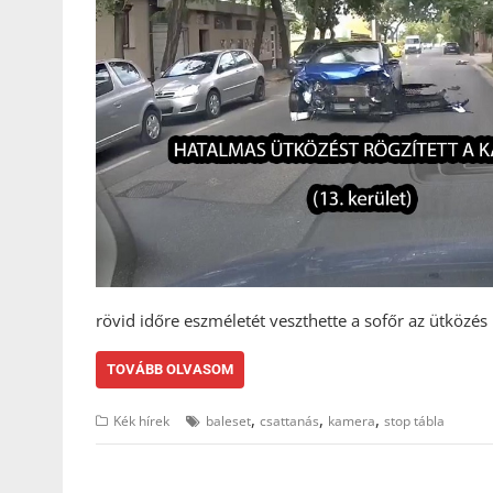
rövid időre eszméletét veszthette a sofőr az ütközés
TOVÁBB OLVASOM
,
,
,
Kék hírek
baleset
csattanás
kamera
stop tábla