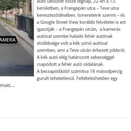
autó ütközött össze tegnap, 22-én a 13.
kerületben, a Frangepán utca – Teve utca
kereszteződésében. Ismereteink szerint – és
a Google Street View korábbi felvételei is ezt
igazolják – a Frangepán utcán, a kamerás
autóval szembe haladó fehér autónak
elsőbbsége volt a kék színű autóval
szemben, ami a Teve utcán érkezett jobbról.
A kék autó elég határozott sebességgel
csapódott a fehér autó oldalának.
A becsapódástól számítva 18 másodpercig
gurult tehetetlenül. Feltételezhetően egy
 miatt.…