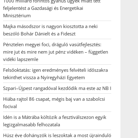
1000 milliárd forintos gyanús ügyek miatt tett
feljelentést a Gazdasági és Energetikai
Minisztérium
Majka másodszor is nagyon kiosztotta a neki
beszóló Bohár Dánielt és a Fideszt
Pénztelen megyei foci, dráguló vasútfejlesztés:
mire jut és mire nem jut pénz vidéken – független
vidéki lapszemle
Felsőoktatás: igen eredményes felvételi időszakra
tekinthet vissza a Nyíregyházi Egyetem
Szpari–Újpest rangadóval kezdődik ma este az NB I
Hiába rajtol 86 csapat, mégis baj van a szabolcsi
focival
Idén is a Mátrába költözik a fesztiválszezon egyik
legizgalmasabb felhozatala
Húsz éve dohányzók is leszoktak a most újrainduló