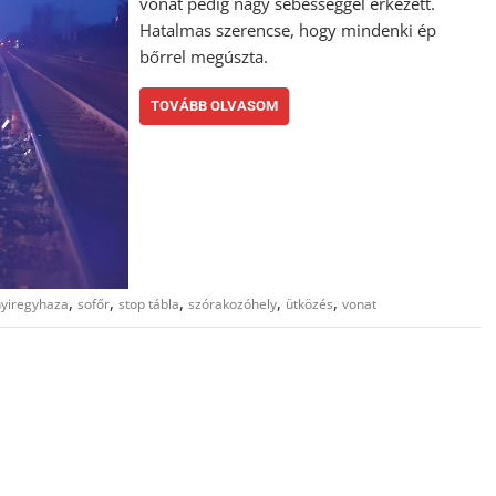
vonat pedig nagy sebességgel érkezett.
Hatalmas szerencse, hogy mindenki ép
bőrrel megúszta.
TOVÁBB OLVASOM
,
,
,
,
,
nyiregyhaza
sofőr
stop tábla
szórakozóhely
ütközés
vonat