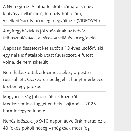
A Nyíregyházi Állatpark lakói számára is nagy
kihívás az elhúzódó, intenzív hőhullám,
viselkedésük is némileg megváltozik (VIDEÓVAL)
A nyíregyháziak is jól spórolnak az ivóvíz
felhasználásával, a város vízellátása megfelelő
Alaposan összetört két autót a 13 éves „sofőr”, aki
egy nála is fiatalabb utast fuvarozott, elfutott
volna, de nem sikerült
Nem halasztották a focimeccseket, Újpesten
rosszul lett, Csákváron pedig el is hunyt mérkőzés
közben egy játékos
Magyarország jobban látszik közelről –
Médiaszemle a független helyi sajtóból – 2026
harmincegyedik hete
Nehéz időszak, jó 9-10 napon át velünk marad ez a
40 fokos pokoli hőség – még csak most fog