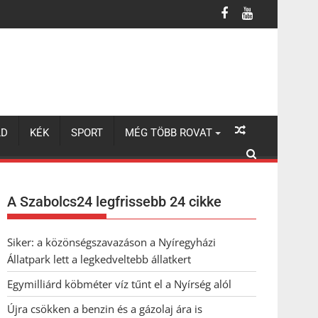
LD
KÉK
SPORT
MÉG TÖBB ROVAT
A Szabolcs24 legfrissebb 24 cikke
Siker: a közönségszavazáson a Nyíregyházi
Állatpark lett a legkedveltebb állatkert
Egymilliárd köbméter víz tűnt el a Nyírség alól
Újra csökken a benzin és a gázolaj ára is