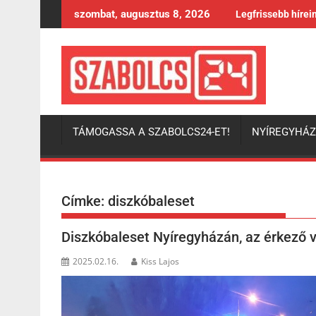
Skip
szombat, augusztus 8, 2026
Legfrissebb hírei
to
content
TÁMOGASSA A SZABOLCS24-ET!
NYÍREGYHÁ
Címke:
diszkóbaleset
Diszkóbaleset Nyíregyházán, az érkező vo
2025.02.16.
Kiss Lajos