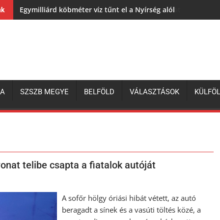
Egymilliárd köbméter víz tűnt el a Nyírség alól
nk
ZA
SZSZB MEGYE
BELFÖLD
VÁLASZTÁSOK
KÜLFÖ
nat telibe csapta a fiatalok autóját
A sofőr hölgy óriási hibát vétett, az autó
beragadt a sínek és a vasúti töltés közé, a