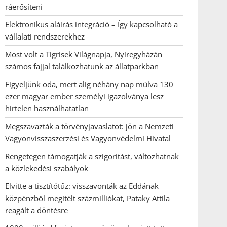
ráerősíteni
Elektronikus aláírás integráció – Így kapcsolható a
vállalati rendszerekhez
Most volt a Tigrisek Világnapja, Nyíregyházán
számos fajjal találkozhatunk az állatparkban
Figyeljünk oda, mert alig néhány nap múlva 130
ezer magyar ember személyi igazolványa lesz
hirtelen használhatatlan
Megszavazták a törvényjavaslatot: jön a Nemzeti
Vagyonvisszaszerzési és Vagyonvédelmi Hivatal
Rengetegen támogatják a szigorítást, változhatnak
a közlekedési szabályok
Elvitte a tisztítótűz: visszavonták az Eddának
közpénzből megítélt százmilliókat, Pataky Attila
reagált a döntésre