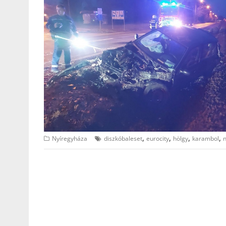
,
,
,
,
Nyíregyháza
diszkóbaleset
eurocity
hölgy
karambol