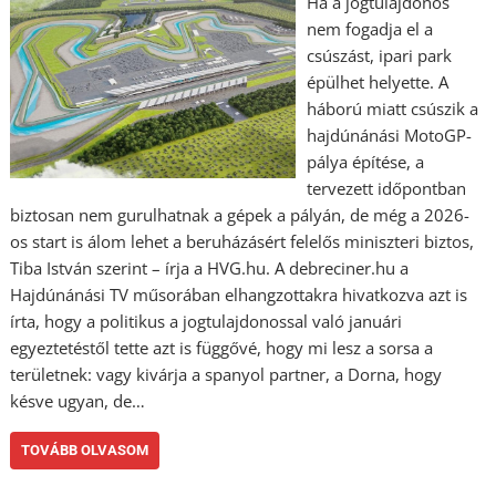
Ha a jogtulajdonos
nem fogadja el a
csúszást, ipari park
épülhet helyette. A
háború miatt csúszik a
hajdúnánási MotoGP-
pálya építése, a
tervezett időpontban
biztosan nem gurulhatnak a gépek a pályán, de még a 2026-
os start is álom lehet a beruházásért felelős miniszteri biztos,
Tiba István szerint – írja a HVG.hu. A debreciner.hu a
Hajdúnánási TV műsorában elhangzottakra hivatkozva azt is
írta, hogy a politikus a jogtulajdonossal való januári
egyeztetéstől tette azt is függővé, hogy mi lesz a sorsa a
területnek: vagy kivárja a spanyol partner, a Dorna, hogy
késve ugyan, de…
TOVÁBB OLVASOM