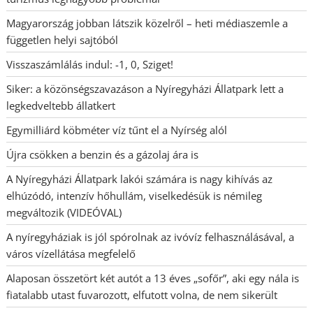
Magyarország jobban látszik közelről – heti médiaszemle a
független helyi sajtóból
Visszaszámlálás indul: -1, 0, Sziget!
Siker: a közönségszavazáson a Nyíregyházi Állatpark lett a
legkedveltebb állatkert
Egymilliárd köbméter víz tűnt el a Nyírség alól
Újra csökken a benzin és a gázolaj ára is
A Nyíregyházi Állatpark lakói számára is nagy kihívás az
elhúzódó, intenzív hőhullám, viselkedésük is némileg
megváltozik (VIDEÓVAL)
A nyíregyháziak is jól spórolnak az ivóvíz felhasználásával, a
város vízellátása megfelelő
Alaposan összetört két autót a 13 éves „sofőr”, aki egy nála is
fiatalabb utast fuvarozott, elfutott volna, de nem sikerült