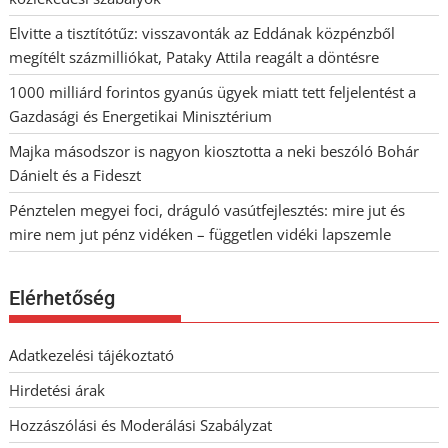
Elvitte a tisztítótűz: visszavonták az Eddának közpénzből
megítélt százmilliókat, Pataky Attila reagált a döntésre
1000 milliárd forintos gyanús ügyek miatt tett feljelentést a
Gazdasági és Energetikai Minisztérium
Majka másodszor is nagyon kiosztotta a neki beszóló Bohár
Dánielt és a Fideszt
Pénztelen megyei foci, dráguló vasútfejlesztés: mire jut és
mire nem jut pénz vidéken – független vidéki lapszemle
Elérhetőség
Adatkezelési tájékoztató
Hirdetési árak
Hozzászólási és Moderálási Szabályzat