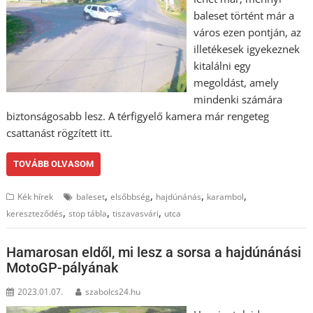
baleset történt már a
város ezen pontján, az
illetékesek igyekeznek
kitalálni egy
megoldást, amely
mindenki számára
biztonságosabb lesz. A térfigyelő kamera már rengeteg
csattanást rögzített itt.
TOVÁBB OLVASOM
,
,
,
,
Kék hírek
baleset
elsőbbség
hajdúnánás
karambol
,
,
,
kereszteződés
stop tábla
tiszavasvári
utca
Hamarosan eldől, mi lesz a sorsa a hajdúnánási
MotoGP-pályának
2023.01.07.
szabolcs24.hu