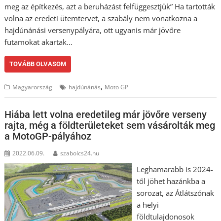
meg az építkezés, azt a beruházást felfüggesztjük” Ha tartották
volna az eredeti ütemtervet, a szabály nem vonatkozna a
hajdúnánási versenypályára, ott ugyanis már jövőre
futamokat akartak…
TOVÁBB OLVASOM
,
Magyarország
hajdúnánás
Moto GP
Hiába lett volna eredetileg már jövőre verseny
rajta, még a földterületeket sem vásárolták meg
a MotoGP-pályához
2022.06.09.
szabolcs24.hu
Leghamarabb is 2024-
től jöhet hazánkba a
sorozat, az Átlátszónak
a helyi
földtulajdonosok