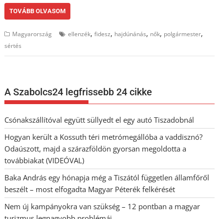
TOVÁBB OLVASOM
,
,
,
,
,
Magyarország
ellenzék
fidesz
hajdúnánás
nők
polgármester
sértés
A Szabolcs24 legfrissebb 24 cikke
Csónakszállítóval együtt süllyedt el egy autó Tiszadobnál
Hogyan került a Kossuth téri metrómegállóba a vaddisznó?
Odaúszott, majd a szárazföldön gyorsan megoldotta a
továbbiakat (VIDEÓVAL)
Baka András egy hónapja még a Tiszától független államfőről
beszélt – most elfogadta Magyar Péterék felkérését
Nem új kampányokra van szükség – 12 pontban a magyar
turizmus legnagyobb problémái