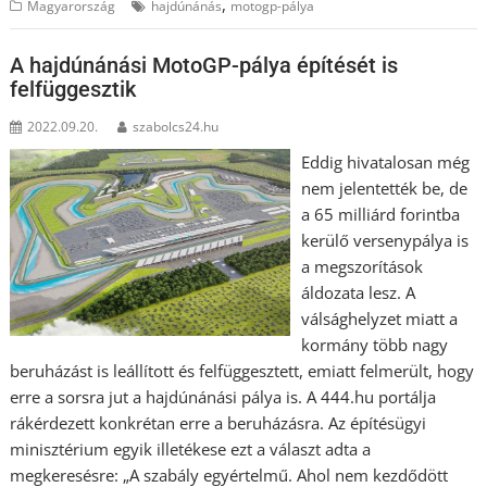
,
Magyarország
hajdúnánás
motogp-pálya
A hajdúnánási MotoGP-pálya építését is
felfüggesztik
2022.09.20.
szabolcs24.hu
Eddig hivatalosan még
nem jelentették be, de
a 65 milliárd forintba
kerülő versenypálya is
a megszorítások
áldozata lesz. A
válsághelyzet miatt a
kormány több nagy
beruházást is leállított és felfüggesztett, emiatt felmerült, hogy
erre a sorsra jut a hajdúnánási pálya is. A 444.hu portálja
rákérdezett konkrétan erre a beruházásra. Az építésügyi
minisztérium egyik illetékese ezt a választ adta a
megkeresésre: „A szabály egyértelmű. Ahol nem kezdődött