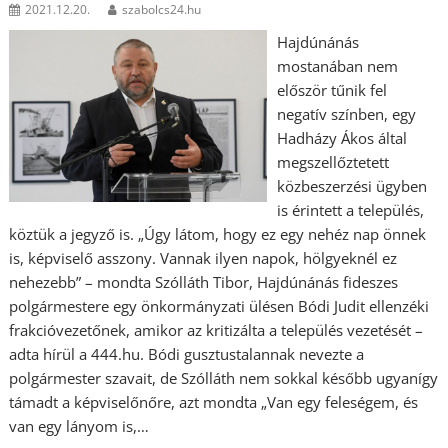
2021.12.20.
szabolcs24.hu
Hajdúnánás
mostanában nem
először tűnik fel
negatív színben, egy
Hadházy Ákos által
megszellőztetett
közbeszerzési ügyben
is érintett a település,
köztük a jegyző is. „Úgy látom, hogy ez egy nehéz nap önnek
is, képviselő asszony. Vannak ilyen napok, hölgyeknél ez
nehezebb” – mondta Szólláth Tibor, Hajdúnánás fideszes
polgármestere egy önkormányzati ülésen Bódi Judit ellenzéki
frakcióvezetőnek, amikor az kritizálta a település vezetését –
adta hírül a 444.hu. Bódi gusztustalannak nevezte a
polgármester szavait, de Szólláth nem sokkal később ugyanígy
támadt a képviselőnőre, azt mondta „Van egy feleségem, és
van egy lányom is,…