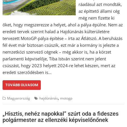
ráadásul azt mondták,
az építtető állami cég
még nem fizette ki
őket, hogy megszerezze a helyet, ahol a pálya épülne. Nem az
eredeti tervek szerint halad a Hajdúnánás külterületére
tervezett MotoGP-pálya építése – írta az Átlátszó. A beruházás
fél évet már biztosan csúszik, ezt már a kormány is jelezte a
nemzetközi szervező cégnek – még akkor is, ha a körzet
parlamenti képviselője, Tiba István szerint nem jelent
csúszást, hogy 2023 helyett 2024-re lehet készen, mert az
eredeti szerződésben is…
TOVÁBB OLVASOM
,
Magyarország
hajdúnánás
motogp
„Hisztis, nehéz napokkal” szúrt oda a fideszes
polgármester az ellenzéki képviselőnőnek