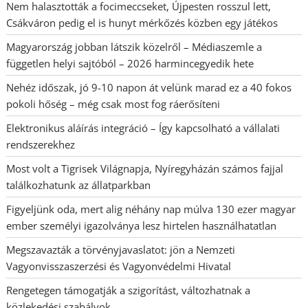
Nem halasztották a focimeccseket, Újpesten rosszul lett,
Csákváron pedig el is hunyt mérkőzés közben egy játékos
Magyarország jobban látszik közelről – Médiaszemle a
független helyi sajtóból – 2026 harmincegyedik hete
Nehéz időszak, jó 9-10 napon át velünk marad ez a 40 fokos
pokoli hőség – még csak most fog ráerősíteni
Elektronikus aláírás integráció – Így kapcsolható a vállalati
rendszerekhez
Most volt a Tigrisek Világnapja, Nyíregyházán számos fajjal
találkozhatunk az állatparkban
Figyeljünk oda, mert alig néhány nap múlva 130 ezer magyar
ember személyi igazolványa lesz hirtelen használhatatlan
Megszavazták a törvényjavaslatot: jön a Nemzeti
Vagyonvisszaszerzési és Vagyonvédelmi Hivatal
Rengetegen támogatják a szigorítást, változhatnak a
közlekedési szabályok