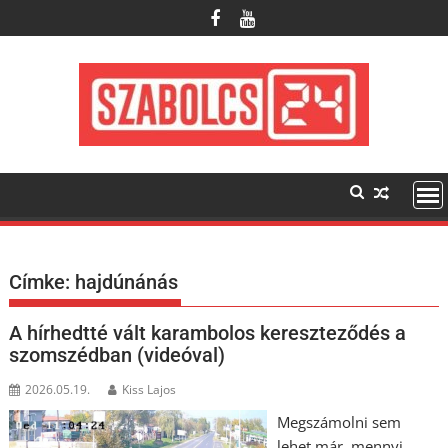
Skip
to
content
Címke:
hajdúnánás
A hírhedtté vált karambolos kereszteződés a
szomszédban (videóval)
2026.05.19.
Kiss Lajos
Megszámolni sem
lehet már, mennyi