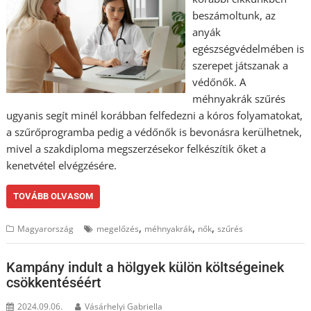
beszámoltunk, az
anyák
egészségvédelmében is
szerepet játszanak a
védőnők. A
méhnyakrák szűrés
ugyanis segít minél korábban felfedezni a kóros folyamatokat,
a szűrőprogramba pedig a védőnők is bevonásra kerülhetnek,
mivel a szakdiploma megszerzésekor felkészítik őket a
kenetvétel elvégzésére.
TOVÁBB OLVASOM
,
,
,
Magyarország
megelőzés
méhnyakrák
nők
szűrés
Kampány indult a hölgyek külön költségeinek
csökkentéséért
2024.09.06.
Vásárhelyi Gabriella