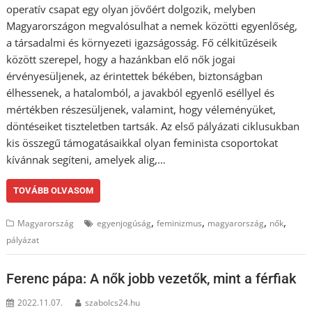
operatív csapat egy olyan jövőért dolgozik, melyben
Magyarországon megvalósulhat a nemek közötti egyenlőség,
a társadalmi és környezeti igazságosság. Fő célkitűzéseik
között szerepel, hogy a hazánkban elő nők jogai
érvényesüljenek, az érintettek békében, biztonságban
élhessenek, a hatalomból, a javakból egyenlő eséllyel és
mértékben részesüljenek, valamint, hogy véleményüket,
döntéseiket tiszteletben tartsák. Az első pályázati ciklusukban
kis összegű támogatásaikkal olyan feminista csoportokat
kívánnak segíteni, amelyek alig,…
TOVÁBB OLVASOM
,
,
,
,
Magyarország
egyenjogúság
feminizmus
magyarország
nők
pályázat
Ferenc pápa: A nők jobb vezetők, mint a férfiak
2022.11.07.
szabolcs24.hu