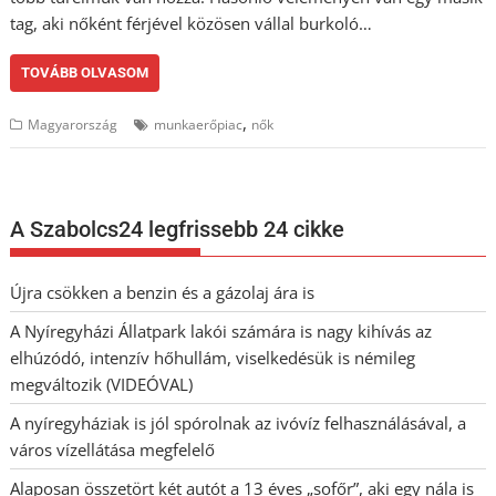
tag, aki nőként férjével közösen vállal burkoló…
TOVÁBB OLVASOM
,
Magyarország
munkaerőpiac
nők
A Szabolcs24 legfrissebb 24 cikke
Újra csökken a benzin és a gázolaj ára is
A Nyíregyházi Állatpark lakói számára is nagy kihívás az
elhúzódó, intenzív hőhullám, viselkedésük is némileg
megváltozik (VIDEÓVAL)
A nyíregyháziak is jól spórolnak az ivóvíz felhasználásával, a
város vízellátása megfelelő
Alaposan összetört két autót a 13 éves „sofőr”, aki egy nála is