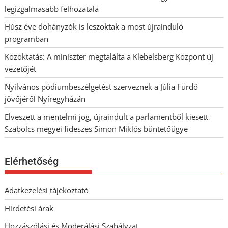
legizgalmasabb felhozatala
Húsz éve dohányzók is leszoktak a most újrainduló
programban
Közoktatás: A miniszter megtalálta a Klebelsberg Központ új
vezetőjét
Nyilvános pódiumbeszélgetést szerveznek a Júlia Fürdő
jövőjéről Nyíregyházán
Elveszett a mentelmi jog, újraindult a parlamentből kiesett
Szabolcs megyei fideszes Simon Miklós büntetőügye
Elérhetőség
Adatkezelési tájékoztató
Hirdetési árak
Hozzászólási és Moderálási Szabályzat