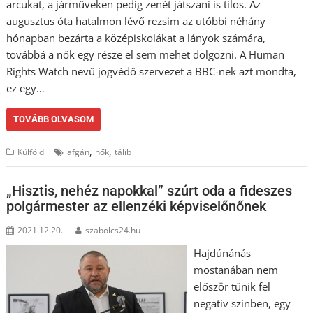
arcukat, a járműveken pedig zenét játszani is tilos. Az
augusztus óta hatalmon lévő rezsim az utóbbi néhány
hónapban bezárta a középiskolákat a lányok számára,
továbbá a nők egy része el sem mehet dolgozni. A Human
Rights Watch nevű jogvédő szervezet a BBC-nek azt mondta,
ez egy…
TOVÁBB OLVASOM
,
,
Külföld
afgán
nők
tálib
„Hisztis, nehéz napokkal” szúrt oda a fideszes
polgármester az ellenzéki képviselőnőnek
2021.12.20.
szabolcs24.hu
Hajdúnánás
mostanában nem
először tűnik fel
negatív színben, egy