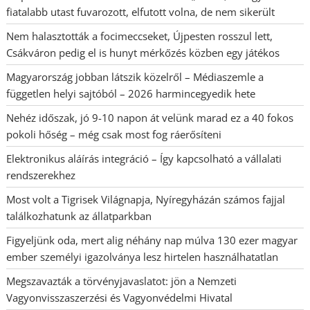
fiatalabb utast fuvarozott, elfutott volna, de nem sikerült
Nem halasztották a focimeccseket, Újpesten rosszul lett,
Csákváron pedig el is hunyt mérkőzés közben egy játékos
Magyarország jobban látszik közelről – Médiaszemle a
független helyi sajtóból – 2026 harmincegyedik hete
Nehéz időszak, jó 9-10 napon át velünk marad ez a 40 fokos
pokoli hőség – még csak most fog ráerősíteni
Elektronikus aláírás integráció – Így kapcsolható a vállalati
rendszerekhez
Most volt a Tigrisek Világnapja, Nyíregyházán számos fajjal
találkozhatunk az állatparkban
Figyeljünk oda, mert alig néhány nap múlva 130 ezer magyar
ember személyi igazolványa lesz hirtelen használhatatlan
Megszavazták a törvényjavaslatot: jön a Nemzeti
Vagyonvisszaszerzési és Vagyonvédelmi Hivatal