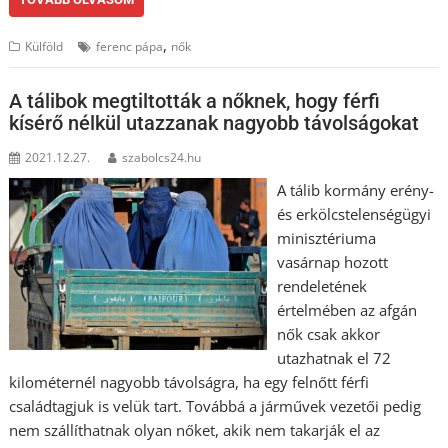
,
Külföld
ferenc pápa
nők
A tálibok megtiltották a nőknek, hogy férfi
kísérő nélkül utazzanak nagyobb távolságokat
2021.12.27.
szabolcs24.hu
A tálib kormány erény-
és erkölcstelenségügyi
minisztériuma
vasárnap hozott
rendeletének
értelmében az afgán
nők csak akkor
utazhatnak el 72
kilométernél nagyobb távolságra, ha egy felnőtt férfi
családtagjuk is velük tart. Továbbá a járművek vezetői pedig
nem szállíthatnak olyan nőket, akik nem takarják el az