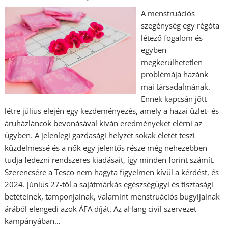
A menstruációs
szegénység egy régóta
létező fogalom és
egyben
megkerülhetetlen
problémája hazánk
mai társadalmának.
Ennek kapcsán jött
létre július elején egy kezdeményezés, amely a hazai üzlet- és
áruházláncok bevonásával kíván eredményeket elérni az
ügyben. A jelenlegi gazdasági helyzet sokak életét teszi
küzdelmessé és a nők egy jelentős része még nehezebben
tudja fedezni rendszeres kiadásait, így minden forint számít.
Szerencsére a Tesco nem hagyta figyelmen kívül a kérdést, és
2024. június 27-től a sajátmárkás egészségügyi és tisztasági
betéteinek, tamponjainak, valamint menstruációs bugyijainak
árából elengedi azok ÁFA díját. Az aHang civil szervezet
kampányában…