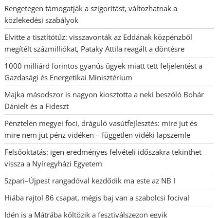
Rengetegen támogatják a szigorítást, változhatnak a
közlekedési szabályok
Elvitte a tisztítótűz: visszavonták az Eddának közpénzből
megítélt százmilliókat, Pataky Attila reagált a döntésre
1000 milliárd forintos gyanús ügyek miatt tett feljelentést a
Gazdasági és Energetikai Minisztérium
Majka másodszor is nagyon kiosztotta a neki beszóló Bohár
Dánielt és a Fideszt
Pénztelen megyei foci, dráguló vasútfejlesztés: mire jut és
mire nem jut pénz vidéken – független vidéki lapszemle
Felsőoktatás: igen eredményes felvételi időszakra tekinthet
vissza a Nyíregyházi Egyetem
Szpari–Újpest rangadóval kezdődik ma este az NB I
Hiába rajtol 86 csapat, mégis baj van a szabolcsi focival
Idén is a Mátrába költözik a fesztiválszezon egyik