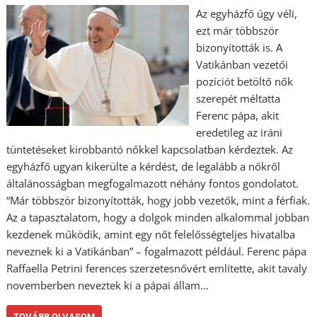
Az egyházfő úgy véli,
ezt már többször
bizonyították is. A
Vatikánban vezetői
pozíciót betöltő nők
szerepét méltatta
Ferenc pápa, akit
eredetileg az iráni
tüntetéseket kirobbantó nőkkel kapcsolatban kérdeztek. Az
egyházfő ugyan kikerülte a kérdést, de legalább a nőkről
általánosságban megfogalmazott néhány fontos gondolatot.
“Már többször bizonyították, hogy jobb vezetők, mint a férfiak.
Az a tapasztalatom, hogy a dolgok minden alkalommal jobban
kezdenek működik, amint egy nőt felelősségteljes hivatalba
neveznek ki a Vatikánban” – fogalmazott például. Ferenc pápa
Raffaella Petrini ferences szerzetesnővért említette, akit tavaly
novemberben neveztek ki a pápai állam…
TOVÁBB OLVASOM