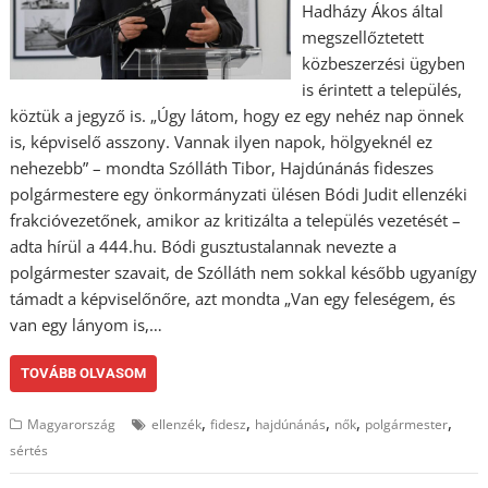
Hadházy Ákos által
megszellőztetett
közbeszerzési ügyben
is érintett a település,
köztük a jegyző is. „Úgy látom, hogy ez egy nehéz nap önnek
is, képviselő asszony. Vannak ilyen napok, hölgyeknél ez
nehezebb” – mondta Szólláth Tibor, Hajdúnánás fideszes
polgármestere egy önkormányzati ülésen Bódi Judit ellenzéki
frakcióvezetőnek, amikor az kritizálta a település vezetését –
adta hírül a 444.hu. Bódi gusztustalannak nevezte a
polgármester szavait, de Szólláth nem sokkal később ugyanígy
támadt a képviselőnőre, azt mondta „Van egy feleségem, és
van egy lányom is,…
TOVÁBB OLVASOM
,
,
,
,
,
Magyarország
ellenzék
fidesz
hajdúnánás
nők
polgármester
sértés