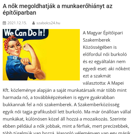
A nők megoldhatják a munkaerőhiányt az
építőiparban
2021.12.15.
szabolcs24.hu
A Magyar Építőipari
Szakemberek
Közösségében is
előfordul női burkoló
és ez egyáltalán nem
egyedi eset: aki nőként
ezt a szakmát
választotta: A Mapei
Kft. közleménye alapján a saját munkatársaik már több mint
harmada nő, a továbbképzéseken is egyre gyakrabban
bukkannak fel a női szakemberek. A Szakemberközösség
egyik női tagja grafikusból lett burkoló. Ma már önállóan vállal
munkákat, különösen közel áll hozzá a mozaikozás. Szerinte
ebben például a nők jobbak, mint a férfiak, mert precízebbek,
több türelmük van hozzá. Hasonló véleményen van egy másik