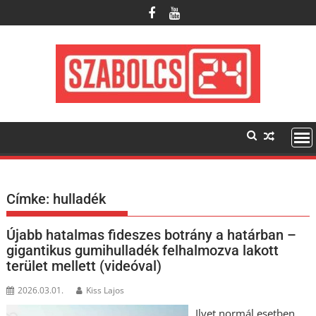
Skip
to
content
Címke:
hulladék
Újabb hatalmas fideszes botrány a határban –
gigantikus gumihulladék felhalmozva lakott
terület mellett (videóval)
2026.03.01.
Kiss Lajos
Ilyet normál esetben