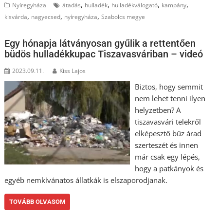
,
,
,
,
Nyíregyháza
átadás
hulladék
hulladékválogató
kampány
,
,
,
kisvárda
nagyecsed
nyíregyháza
Szabolcs megye
Egy hónapja látványosan gyűlik a rettentően
büdös hulladékkupac Tiszavasváriban – videó
2023.09.11.
Kiss Lajos
Biztos, hogy semmit
nem lehet tenni ilyen
helyzetben? A
tiszavasvári telekről
elképesztő bűz árad
szerteszét és innen
már csak egy lépés,
hogy a patkányok és
egyéb nemkívánatos állatkák is elszaporodjanak.
TOVÁBB OLVASOM