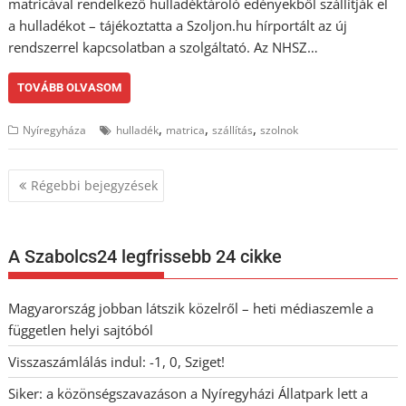
matricával rendelkező hulladéktároló edényekből szállítják el
a hulladékot – tájékoztatta a Szoljon.hu hírportált az új
rendszerrel kapcsolatban a szolgáltató. Az NHSZ…
TOVÁBB OLVASOM
,
,
,
Nyíregyháza
hulladék
matrica
szállítás
szolnok
Bejegyzés
Régebbi bejegyzések
navigáció
A Szabolcs24 legfrissebb 24 cikke
Magyarország jobban látszik közelről – heti médiaszemle a
független helyi sajtóból
Visszaszámlálás indul: -1, 0, Sziget!
Siker: a közönségszavazáson a Nyíregyházi Állatpark lett a