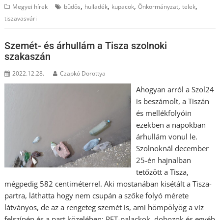
,
,
,
,
,
Megyei hírek
büdös
hulladék
kupacok
Önkormányzat
telek
tiszavasvári
Szemét- és árhullám a Tisza szolnoki
szakaszán
2022.12.28.
Czapkó Dorottya
Ahogyan arról a Szol24
is beszámolt, a Tiszán
és mellékfolyóin
ezekben a napokban
árhullám vonul le.
Szolnoknál december
25-én hajnalban
tetőzött a Tisza,
mégpedig 582 centiméterrel. Aki mostanában kisétált a Tisza-
partra, láthatta hogy nem csupán a szőke folyó mérete
látványos, de az a rengeteg szemét is, ami hömpölyög a víz
felszínén és a part közelében: PET-palackok, dobozok és egyéb