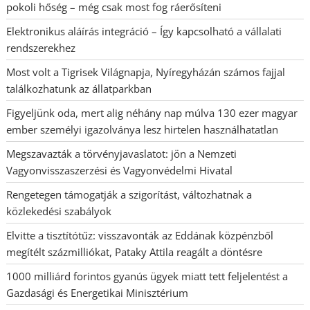
pokoli hőség – még csak most fog ráerősíteni
Elektronikus aláírás integráció – Így kapcsolható a vállalati
rendszerekhez
Most volt a Tigrisek Világnapja, Nyíregyházán számos fajjal
találkozhatunk az állatparkban
Figyeljünk oda, mert alig néhány nap múlva 130 ezer magyar
ember személyi igazolványa lesz hirtelen használhatatlan
Megszavazták a törvényjavaslatot: jön a Nemzeti
Vagyonvisszaszerzési és Vagyonvédelmi Hivatal
Rengetegen támogatják a szigorítást, változhatnak a
közlekedési szabályok
Elvitte a tisztítótűz: visszavonták az Eddának közpénzből
megítélt százmilliókat, Pataky Attila reagált a döntésre
1000 milliárd forintos gyanús ügyek miatt tett feljelentést a
Gazdasági és Energetikai Minisztérium