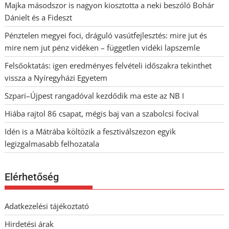
Majka másodszor is nagyon kiosztotta a neki beszóló Bohár
Dánielt és a Fideszt
Pénztelen megyei foci, dráguló vasútfejlesztés: mire jut és
mire nem jut pénz vidéken – független vidéki lapszemle
Felsőoktatás: igen eredményes felvételi időszakra tekinthet
vissza a Nyíregyházi Egyetem
Szpari–Újpest rangadóval kezdődik ma este az NB I
Hiába rajtol 86 csapat, mégis baj van a szabolcsi focival
Idén is a Mátrába költözik a fesztiválszezon egyik
legizgalmasabb felhozatala
Elérhetőség
Adatkezelési tájékoztató
Hirdetési árak