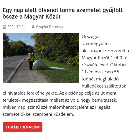
Egy nap alatt ötvenöt tonna szemetet gyűjtött
össze a Magyar Közút
2024.10.24.
Czapkó Dorottya
Országos
szemétgyűjtési
akciónapot szervezett a
Magyar Közút 1 000 fő
részvételével. Október
11-én összesen 55
tonnát meghaladó
hulladékot szállítottak
el hivatalos lerakóhelyekre. Az akciónap célja az út menti
területek megtisztítása mellett az volt, hogy bemutassák,
milyen napi szintű szélmalomharcot jelent az illegális
szemetelőkkel szembeni küzdelem.
TOVÁBB OLVASOM