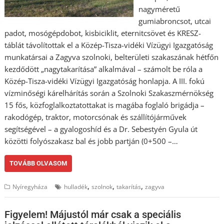
nagyméretű
gumiabroncsot, utcai
padot, mosógépdobot, kisbiciklit, eternitcsövet és KRESZ-
táblát távolítottak el a Közép-Tisza-vidéki Vízügyi Igazgatóság
munkatársai a Zagyva szolnoki, belterületi szakaszának hétfőn
kezdődött „nagytakarítása” alkalmával – számolt be róla a
Közép-Tisza-vidéki Vízügyi Igazgatóság honlapja. A III. fokú
vízminőségi kárelhárítás során a Szolnoki Szakaszmérnökség
15 fős, közfoglalkoztatottakat is magába foglaló brigádja –
rakodógép, traktor, motorcsónak és szállítójárművek
segítségével – a gyalogoshíd és a Dr. Sebestyén Gyula út
közötti folyószakasz bal és jobb partján (0+500 –…
TOVÁBB OLVASOM
,
,
,
Nyíregyháza
hulladék
szolnok
takarítás
zagyva
Figyelem! Májustól már csak a speciális