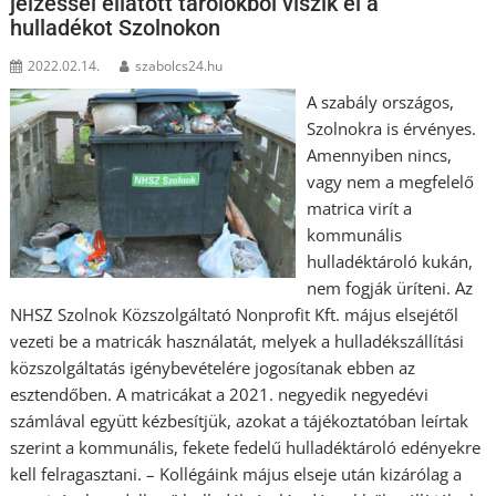
jelzéssel ellátott tárolókból viszik el a
hulladékot Szolnokon
2022.02.14.
szabolcs24.hu
A szabály országos,
Szolnokra is érvényes.
Amennyiben nincs,
vagy nem a megfelelő
matrica virít a
kommunális
hulladéktároló kukán,
nem fogják üríteni. Az
NHSZ Szolnok Közszolgáltató Nonprofit Kft. május elsejétől
vezeti be a matricák használatát, melyek a hulladékszállítási
közszolgáltatás igénybevételére jogosítanak ebben az
esztendőben. A matricákat a 2021. negyedik negyedévi
számlával együtt kézbesítjük, azokat a tájékoztatóban leírtak
szerint a kommunális, fekete fedelű hulladéktároló edényekre
kell felragasztani. – Kollégáink május elseje után kizárólag a