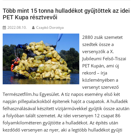
Több mint 15 tonna hulladékot gyűjtöttek az idei
PET Kupa résztvevői
2022.08.10.
Czapkó Dorottya
2880 zsák szemetet
szedtek össze a
versenyzők a X.
Jubileumi Felső-Tiszai
PET Kupán, ami új
rekord – írja
közleményében a
versenyt szervező
Természetfilm.hu Egyesület. A tíz napos esemény első két
napján pillepalackokból építenek hajót a csapatok. A hulladék
felhasználásával készített vízijárművekkel gyűjtik össze azután
a folyóban talált szemetet. Az idei versenyen 12 csapat 86
folyamkilométeren gyűjtötte a hulladékot. Az építés után
kezdődő versenyen az nyer, aki a legtöbb hulladékot gyűjti