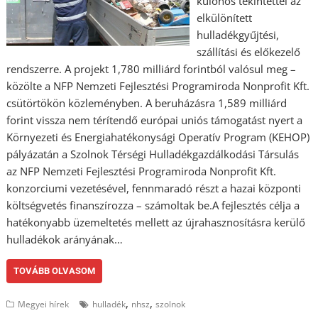
különös tekintettel az
elkülönített
hulladékgyűjtési,
szállítási és előkezelő
rendszerre. A projekt 1,780 milliárd forintból valósul meg –
közölte a NFP Nemzeti Fejlesztési Programiroda Nonprofit Kft.
csütörtökön közleményben. A beruházásra 1,589 milliárd
forint vissza nem térítendő európai uniós támogatást nyert a
Környezeti és Energiahatékonysági Operatív Program (KEHOP)
pályázatán a Szolnok Térségi Hulladékgazdálkodási Társulás
az NFP Nemzeti Fejlesztési Programiroda Nonprofit Kft.
konzorciumi vezetésével, fennmaradó részt a hazai központi
költségvetés finanszírozza – számoltak be.A fejlesztés célja a
hatékonyabb üzemeltetés mellett az újrahasznosításra kerülő
hulladékok arányának…
TOVÁBB OLVASOM
,
,
Megyei hírek
hulladék
nhsz
szolnok