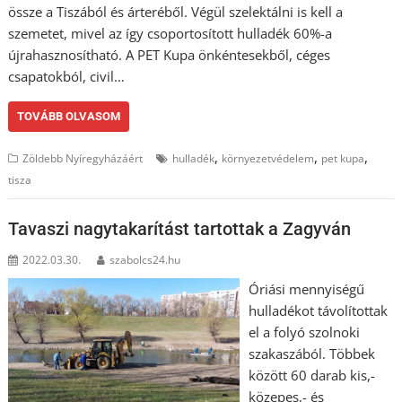
össze a Tiszából és árteréből. Végül szelektálni is kell a
szemetet, mivel az így csoportosított hulladék 60%-a
újrahasznosítható. A PET Kupa önkéntesekből, céges
csapatokból, civil…
TOVÁBB OLVASOM
,
,
,
Zöldebb Nyíregyházáért
hulladék
környezetvédelem
pet kupa
tisza
Tavaszi nagytakarítást tartottak a Zagyván
2022.03.30.
szabolcs24.hu
Óriási mennyiségű
hulladékot távolítottak
el a folyó szolnoki
szakaszából. Többek
között 60 darab kis,-
közepes,- és