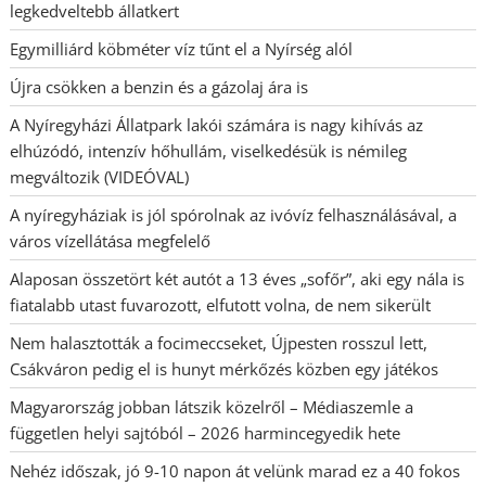
legkedveltebb állatkert
Egymilliárd köbméter víz tűnt el a Nyírség alól
Újra csökken a benzin és a gázolaj ára is
A Nyíregyházi Állatpark lakói számára is nagy kihívás az
elhúzódó, intenzív hőhullám, viselkedésük is némileg
megváltozik (VIDEÓVAL)
A nyíregyháziak is jól spórolnak az ivóvíz felhasználásával, a
város vízellátása megfelelő
Alaposan összetört két autót a 13 éves „sofőr”, aki egy nála is
fiatalabb utast fuvarozott, elfutott volna, de nem sikerült
Nem halasztották a focimeccseket, Újpesten rosszul lett,
Csákváron pedig el is hunyt mérkőzés közben egy játékos
Magyarország jobban látszik közelről – Médiaszemle a
független helyi sajtóból – 2026 harmincegyedik hete
Nehéz időszak, jó 9-10 napon át velünk marad ez a 40 fokos