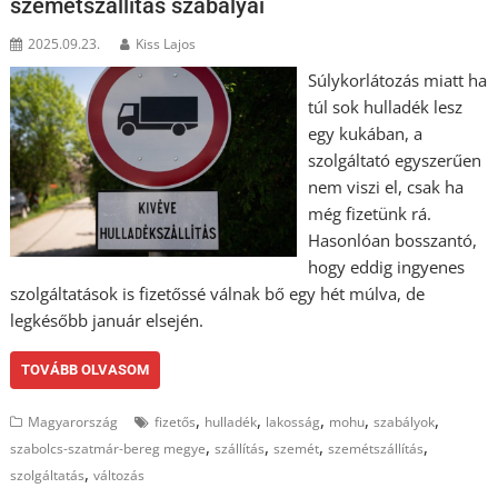
szemétszállítás szabályai
2025.09.23.
Kiss Lajos
Súlykorlátozás miatt ha
túl sok hulladék lesz
egy kukában, a
szolgáltató egyszerűen
nem viszi el, csak ha
még fizetünk rá.
Hasonlóan bosszantó,
hogy eddig ingyenes
szolgáltatások is fizetőssé válnak bő egy hét múlva, de
legkésőbb január elsején.
TOVÁBB OLVASOM
,
,
,
,
,
Magyarország
fizetős
hulladék
lakosság
mohu
szabályok
,
,
,
,
szabolcs-szatmár-bereg megye
szállítás
szemét
szemétszállítás
,
szolgáltatás
változás