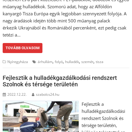
műanyag hulladékok. Szomorú adat, hogy az Alföldön
kanyargó Tisza Európa egyik legjobban szennyezett folyója. A
nagy áradások idején több mint 500 műanyag palack
érkezik Ukrajnából és Romániából percenként, ezt pedig csak
tetézi a…
TOVÁBB OLVASOM
,
,
,
,
Nyíregyháza
árhullám
folyó
hulladék
szemét
tisza
Fejlesztik a hulladékgazdálkodási rendszert
Szolnok és térsége területén
2022.12.22.
szabolcs24.hu
Fejlesztik a
hulladékgazdálkodási
rendszert Szolnok és
térsége területén,