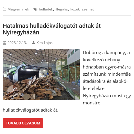
,
,
,
Megyei hírek
hulladék
illegális
közút
szemét
Hatalmas hulladékválogatót adtak át
Nyíregyházán
2023.12.13.
Kiss Lajos
Dübörög a kampány, a
következő néhány
hónapban egyre-másra
számítsunk mindenféle
átadásokra és alapkő-
letételekre.
Nyíregyházán most egy
monstre
hulladékválogatót adtak át.
TOVÁBB OLVASOM