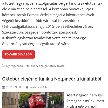
a fűtést, egy nappal a szolgáltatás beígért indítása előtt álltak
elő a váratlan bejelentéssel. A korábban Simicska Lajos
köréhez sorolt Pomázi érdekeltségei a kilencvenes évek
végétől kezdődően több várossal is szerződtek
távhőszolgáltatásra, majd 2015-ben Székesfehérváron,
Szekszárdon, Szegeden bontottak szerződést,
Kiskunfélegyházán tavalyelőtt vette át a távhőt egy
önkormányzati cég, az egyik utolsó város…
TOVÁBB OLVASOM
,
,
Nyíregyháza
csőd
szolgáltatás
távhő
Október elején eltűnik a Netpincér a kínálatból
2021.09.08.
szabolcs24.hu
Azért nagyon nem kell
kétségbe esnünk, mert
csak a név változik