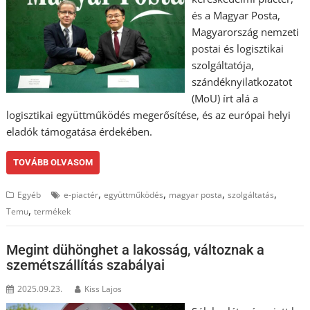
és a Magyar Posta,
Magyarország nemzeti
postai és logisztikai
szolgáltatója,
szándéknyilatkozatot
(MoU) írt alá a
logisztikai együttműködés megerősítése, és az európai helyi
eladók támogatása érdekében.
TOVÁBB OLVASOM
,
,
,
,
Egyéb
e-piactér
együttműködés
magyar posta
szolgáltatás
,
Temu
termékek
Megint dühönghet a lakosság, változnak a
szemétszállítás szabályai
2025.09.23.
Kiss Lajos