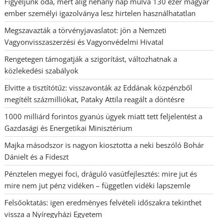
Figyeljünk oda, mert alig néhány nap múlva 130 ezer magyar
ember személyi igazolványa lesz hirtelen használhatatlan
Megszavazták a törvényjavaslatot: jön a Nemzeti
Vagyonvisszaszerzési és Vagyonvédelmi Hivatal
Rengetegen támogatják a szigorítást, változhatnak a
közlekedési szabályok
Elvitte a tisztítótűz: visszavonták az Eddának közpénzből
megítélt százmilliókat, Pataky Attila reagált a döntésre
1000 milliárd forintos gyanús ügyek miatt tett feljelentést a
Gazdasági és Energetikai Minisztérium
Majka másodszor is nagyon kiosztotta a neki beszóló Bohár
Dánielt és a Fideszt
Pénztelen megyei foci, dráguló vasútfejlesztés: mire jut és
mire nem jut pénz vidéken – független vidéki lapszemle
Felsőoktatás: igen eredményes felvételi időszakra tekinthet
vissza a Nyíregyházi Egyetem