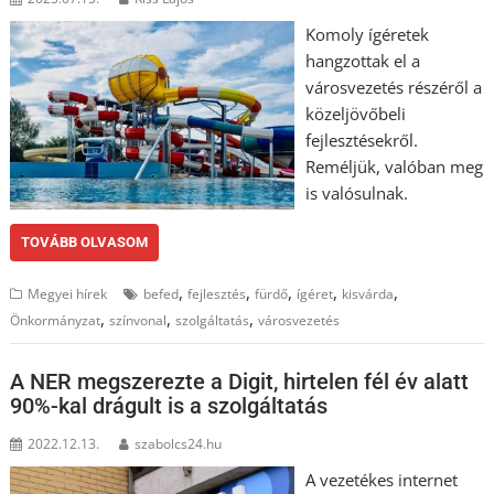
Komoly ígéretek
hangzottak el a
városvezetés részéről a
közeljövőbeli
fejlesztésekről.
Reméljük, valóban meg
is valósulnak.
TOVÁBB OLVASOM
,
,
,
,
,
Megyei hírek
befed
fejlesztés
fürdő
ígéret
kisvárda
,
,
,
Önkormányzat
színvonal
szolgáltatás
városvezetés
A NER megszerezte a Digit, hirtelen fél év alatt
90%-kal drágult is a szolgáltatás
2022.12.13.
szabolcs24.hu
A vezetékes internet