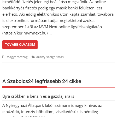
ismétlődő fizetés jelenlegi beállítása megszűnik. Az online
bankkártyás fizetés pedig egy másik banki felületen lesz
elérhető. Aki eddig elektronikus úton kapta számláit, továbbra
is elektronikus formában tudja megtekinteni azokat
szeptember 1-től az MVM Next online ügyfélszolgálatán
(https://ker.mvmnext.hu),…
TOVÁBB OLVASOM
,
Magyarország
áram
szolgáltatás
A Szabolcs24 legfrissebb 24 cikke
Újra csökken a benzin és a gázolaj ára is
A Nyíregyházi Állatpark lakói számára is nagy kihívás az
elhúzódó, intenzív hőhullám, viselkedésük is némileg