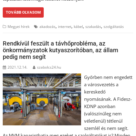
TOVÁBB OLVASOM
,
,
,
,
Megyei hírek
akadozás
internet
kábel
szakadás
szolgáltatás
Rendkívül feszült a távhőprobléma, az
önkormányzatok kutyaszorítóban, az állam
pedig nem segít
2021.12.14.
szabolcs24.hu
Győrben nem engedett
a városvezetés a
kereskedő
nyomásának. A Fidesz-
KDNP azonban
(valószínűleg nem
véletlenül) tétlenül
szemlél és nem segít.
Az MVM kaparinthatja meg ezeket a szolgáltatókat is? Minden