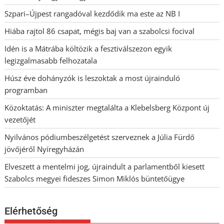
Szpari–Újpest rangadóval kezdődik ma este az NB I
Hiába rajtol 86 csapat, mégis baj van a szabolcsi focival
Idén is a Mátrába költözik a fesztiválszezon egyik
legizgalmasabb felhozatala
Húsz éve dohányzók is leszoktak a most újrainduló
programban
Közoktatás: A miniszter megtalálta a Klebelsberg Központ új
vezetőjét
Nyilvános pódiumbeszélgetést szerveznek a Júlia Fürdő
jövőjéről Nyíregyházán
Elveszett a mentelmi jog, újraindult a parlamentből kiesett
Szabolcs megyei fideszes Simon Miklós büntetőügye
Elérhetőség