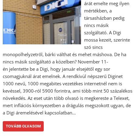
árát emelte meg ilyen
mértékben, a
társasházban pedig
nincs másik
szolgáltató. A Digi
mossa kezeit, szerinte
szó sincs
monopolhelyzetről, bárki válthat és mehet máshova. De ha
nincs másik szolgáltató a közelben? November 11-
én jelentette be a Digi, hogy január elsejétől egy sor
csomagjuknál árat emelnek. A rendkívül népszerű Diginet
1000 nevű, 1000 megabites vezetékes internetnél nem is
kevéssel, 3900-ról 5900 forintra, ami több mint 50 százalékos
növekedés. Az eset után több olvasó is megkereste a Telexet,
mert inflációs környezetben a drágulás megszokott ugyan, de
a Digi áremelésével kapcsolatban…
TOVÁBB OLVASOM