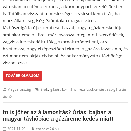
városban probléma ez most, a kormánypárti vezetésűekben
is. Totálisan visszaüt a mesterséges rezsicsökkentett ár, ha
nincs állami segítség. Számtalan magyar város
távhőszolgáltatója szembesült azzal, hogy a gázkereskedője
árat akar emelni. Ezek már tavasszal megkötött szerződések,
vagyis a kereskedők utólag akarnak módosítani, arra
hivatkozva, hogy elképesztően felment a gáz ára tavasz óta, és
ezt már nem bírják elviselni. Az önkormányzatok távhőcégei
viszont csak…
TOVÁBB OLVASOM
,
,
,
,
,
Magyarország
árak
gázár
kormány
rezsicsökkentés
szolgáltatás
távhő
Itt is jöhet az államosítás? Óriási bajban a
magyar távhőpiac a gázáremelkedés miatt
2021.11.29.
szabolcs24.hu