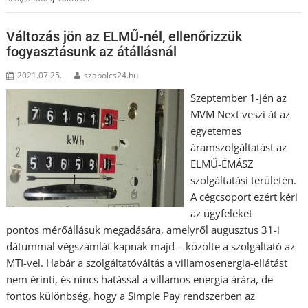
Változás jön az ELMŰ-nél, ellenőrizzük
fogyasztásunk az átállásnál
2021.07.25.
szabolcs24.hu
Szeptember 1-jén az
MVM Next veszi át az
egyetemes
áramszolgáltatást az
ELMŰ-ÉMÁSZ
szolgáltatási területén.
A cégcsoport ezért kéri
az ügyfeleket
pontos mérőállásuk megadására, amelyről augusztus 31-i
dátummal végszámlát kapnak majd – közölte a szolgáltató az
MTI-vel. Habár a szolgáltatóváltás a villamosenergia-ellátást
nem érinti, és nincs hatással a villamos energia árára, de
fontos különbség, hogy a Simple Pay rendszerben az