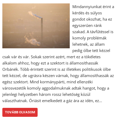
Mindannyiunkat érint a
kérdés és súlyos
gondot okozhat, ha ez
egyszerűen ránk
szakad. A távfűtéssel is
komoly problémák
lehetnek, az állam
pedig ölbe tett kézzel
csak vár és vár. Sokak szerint azért, mert ez a tökéletes
alkalom ahhoz, hogy ezt a szektort is államosíthassák
Orbánék. Több érintett szerint is az illetékes politikusok ölbe
tett kézzel, de ugrásra készen várnak, hogy államosíthassák az
egész szektort. Mind kormánypárti, mind ellenzéki
városvezetők komoly aggodalmuknak adtak hangot, hogy a
jelenlegi helyzetben három rossz lehetőség közül
választhatnak. Óriásit emelkedett a gáz ára az idén, ez…
TOVÁBB OLVASOM