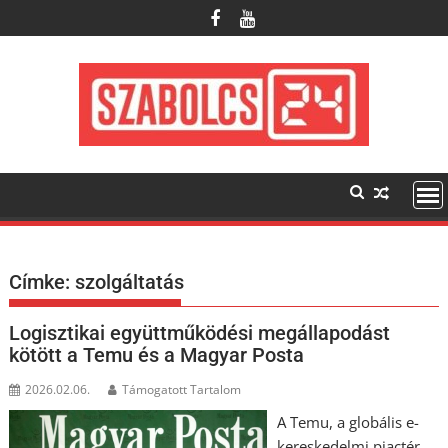
Skip
to
content
Címke:
szolgáltatás
Logisztikai együttműködési megállapodást
kötött a Temu és a Magyar Posta
2026.02.06.
Támogatott Tartalom
A Temu, a globális e-
kereskedelmi piactér,