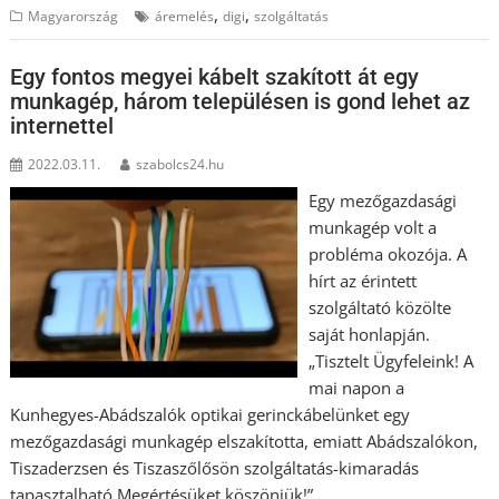
,
,
Magyarország
áremelés
digi
szolgáltatás
Egy fontos megyei kábelt szakított át egy
munkagép, három településen is gond lehet az
internettel
2022.03.11.
szabolcs24.hu
Egy mezőgazdasági
munkagép volt a
probléma okozója. A
hírt az érintett
szolgáltató közölte
saját honlapján.
„Tisztelt Ügyfeleink! A
mai napon a
Kunhegyes-Abádszalók optikai gerinckábelünket egy
mezőgazdasági munkagép elszakította, emiatt Abádszalókon,
Tiszaderzsen és Tiszaszőlősön szolgáltatás-kimaradás
tapasztalható.Megértésüket köszönjük!”