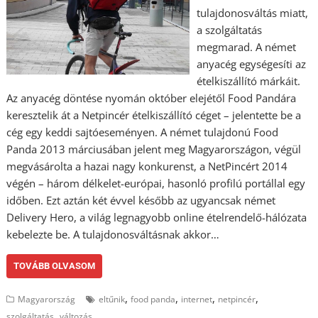
tulajdonosváltás miatt,
a szolgáltatás
megmarad. A német
anyacég egységesíti az
ételkiszállító márkáit.
Az anyacég döntése nyomán október elejétől Food Pandára
keresztelik át a Netpincér ételkiszállító céget – jelentette be a
cég egy keddi sajtóeseményen. A német tulajdonú Food
Panda 2013 márciusában jelent meg Magyarországon, végül
megvásárolta a hazai nagy konkurenst, a NetPincért 2014
végén – három délkelet-európai, hasonló profilú portállal egy
időben. Ezt aztán két évvel később az ugyancsak német
Delivery Hero, a világ legnagyobb online ételrendelő-hálózata
kebelezte be. A tulajdonosváltásnak akkor…
TOVÁBB OLVASOM
,
,
,
,
Magyarország
eltűnik
food panda
internet
netpincér
,
szolgáltatás
változás