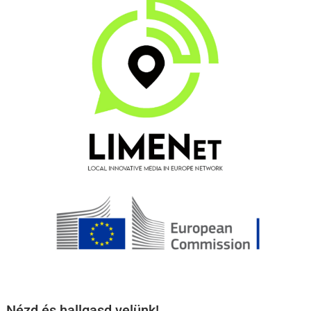
Nézd és hallgasd velünk!