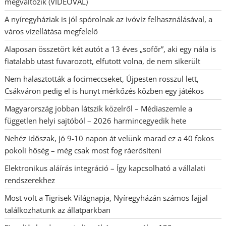
megváltozik (VIDEÓVAL)
A nyíregyháziak is jól spórolnak az ivóvíz felhasználásával, a
város vízellátása megfelelő
Alaposan összetört két autót a 13 éves „sofőr”, aki egy nála is
fiatalabb utast fuvarozott, elfutott volna, de nem sikerült
Nem halasztották a focimeccseket, Újpesten rosszul lett,
Csákváron pedig el is hunyt mérkőzés közben egy játékos
Magyarország jobban látszik közelről – Médiaszemle a
független helyi sajtóból – 2026 harmincegyedik hete
Nehéz időszak, jó 9-10 napon át velünk marad ez a 40 fokos
pokoli hőség – még csak most fog ráerősíteni
Elektronikus aláírás integráció – Így kapcsolható a vállalati
rendszerekhez
Most volt a Tigrisek Világnapja, Nyíregyházán számos fajjal
találkozhatunk az állatparkban