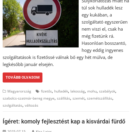
Súlykorlátozás miatt ha
túl sok hulladék lesz
egy kukában, a
szolgáltató egyszerűen
nem viszi el, csak ha
még fizetünk rá.
Hasonlóan bosszantó,
hogy eddig ingyenes
szolgáltatások is fizetőssé válnak bő egy hét múlva, de
legkésőbb január elsején.
TOVÁBB OLVASOM
,
,
,
,
,
Magyarország
fizetős
hulladék
lakosság
mohu
szabályok
,
,
,
,
szabolcs-szatmár-bereg megye
szállítás
szemét
szemétszállítás
,
szolgáltatás
változás
Ígéret: komoly fejlesztést kap a kisvárdai fürdő
2025.07.15.
Kiss Lajos