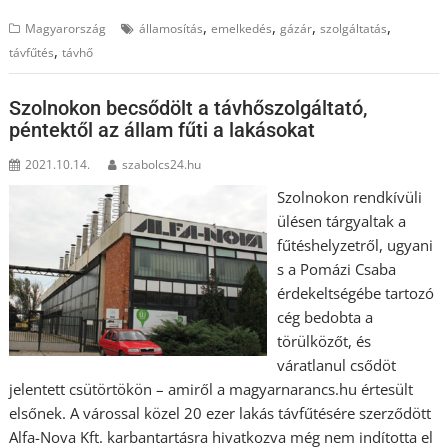
,
,
,
,
Magyarország
államosítás
emelkedés
gázár
szolgáltatás
,
távfűtés
távhő
Szolnokon becsődölt a távhőszolgáltató,
péntektől az állam fűti a lakásokat
2021.10.14.
szabolcs24.hu
Szolnokon rendkívüli
ülésen tárgyaltak a
fűtéshelyzetről, ugyani
s a Pomázi Csaba
érdekeltségébe tartozó
cég bedobta a
törülközőt, és
váratlanul csődöt
jelentett csütörtökön – amiről a magyarnarancs.hu értesült
elsőnek. A várossal közel 20 ezer lakás távfűtésére szerződött
Alfa-Nova Kft. karbantartásra hivatkozva még nem indította el