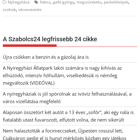
,
,
,
,
Nyíregyháza
fidesz
galló györgy
megszüntetés
parkolóhelyek
,
szolnok
városvezetés
A Szabolcs24 legfrissebb 24 cikke
Újra csökken a benzin és a gázolaj ára is
A Nyíregyházi Állatpark lakói számára is nagy kihívás az
elhúzódó, intenzív hőhullám, viselkedésük is némileg
megváltozik (VIDEÓVAL)
A nyíregyháziak is jól spórolnak az ivóvíz felhasználásával, a
város vízellátása megfelelő
Alaposan összetört két autót a 13 éves „sofőr”, aki egy nála is
fiatalabb utast fuvarozott, elfutott volna, de nem sikerült
Nem halasztották a focimeccseket, Újpesten rosszul lett,
Csákváron pedig el is hunyt mérkőzés közben egy játékos