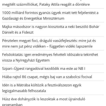
megítélt százmilliókat, Pataky Attila reagált a döntésre
1000 milliárd forintos gyanús ügyek miatt tett feljelentést a
Gazdasági és Energetikai Minisztérium
Majka másodszor is nagyon kiosztotta a neki beszóló Bohár
Dánielt és a Fideszt
Pénztelen megyei foci, dráguló vasútfejlesztés: mire jut és
mire nem jut pénz vidéken – független vidéki lapszemle
Felsőoktatás: igen eredményes felvételi időszakra tekinthet
vissza a Nyíregyházi Egyetem
Szpari–Újpest rangadóval kezdődik ma este az NB I
Hiába rajtol 86 csapat, mégis baj van a szabolcsi focival
Idén is a Mátrába költözik a fesztiválszezon egyik
legizgalmasabb felhozatala
Húsz éve dohányzók is leszoktak a most újrainduló
programban