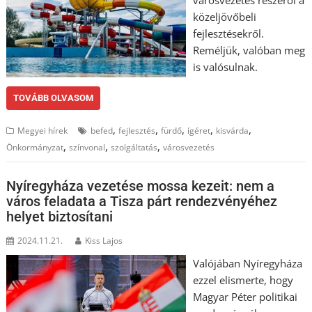
városvezetés részéről a
közeljövőbeli
fejlesztésekről.
Reméljük, valóban meg
is valósulnak.
TOVÁBB OLVASOM
,
,
,
,
,
Megyei hírek
befed
fejlesztés
fürdő
ígéret
kisvárda
,
,
,
Önkormányzat
színvonal
szolgáltatás
városvezetés
Nyíregyháza vezetése mossa kezeit: nem a
város feladata a Tisza párt rendezvényéhez
helyet biztosítani
2024.11.21.
Kiss Lajos
Valójában Nyíregyháza
ezzel elismerte, hogy
Magyar Péter politikai