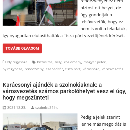
rendezvényéhez nem
biztosított helyet, de
úgy gondolják a
felsővezetők, hogy ez
nem is volt a feladatuk,
így nyugodtan elutasíthatták a Tisza párt vezetőjének kérését.
TOVÁBB OLVASOM
,
,
,
,
Nyíregyháza
biztosítás
hely
közlemény
magyar péter
,
,
,
,
,
nyiregyhaza
rendezvény
szabad tér
tisza párt
városháza
városvezetés
Karácsonyi ajándék a szolnokiaknak: a
városvezetés számos parkolóhelyet vesz el úgy,
hogy megszünteti
2021.12.23.
szabolcs24.hu
Pedig a jelek szerint
lenne más megoldás is