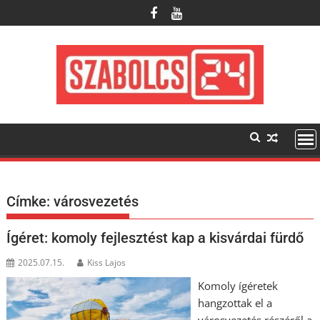
Skip
to
content
Címke:
városvezetés
Ígéret: komoly fejlesztést kap a kisvárdai fürdő
2025.07.15.
Kiss Lajos
Komoly ígéretek
hangzottak el a