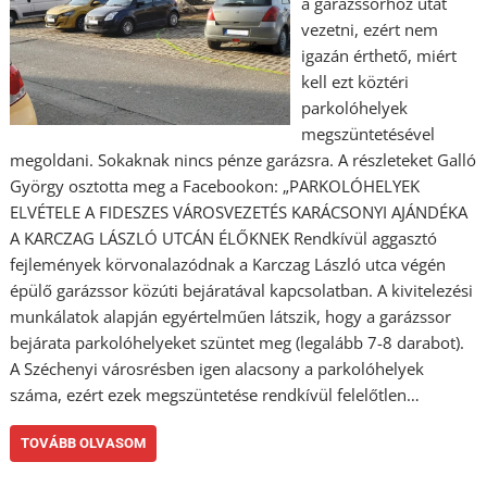
a garázssorhoz utat
vezetni, ezért nem
igazán érthető, miért
kell ezt köztéri
parkolóhelyek
megszüntetésével
megoldani. Sokaknak nincs pénze garázsra. A részleteket Galló
György osztotta meg a Facebookon: „PARKOLÓHELYEK
ELVÉTELE A FIDESZES VÁROSVEZETÉS KARÁCSONYI AJÁNDÉKA
A KARCZAG LÁSZLÓ UTCÁN ÉLŐKNEK Rendkívül aggasztó
fejlemények körvonalazódnak a Karczag László utca végén
épülő garázssor közúti bejáratával kapcsolatban. A kivitelezési
munkálatok alapján egyértelműen látszik, hogy a garázssor
bejárata parkolóhelyeket szüntet meg (legalább 7-8 darabot).
A Széchenyi városrésben igen alacsony a parkolóhelyek
száma, ezért ezek megszüntetése rendkívül felelőtlen…
TOVÁBB OLVASOM