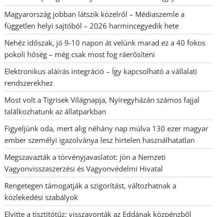
Magyarország jobban látszik közelről – Médiaszemle a
független helyi sajtóból – 2026 harmincegyedik hete
Nehéz időszak, jó 9-10 napon át velünk marad ez a 40 fokos
pokoli hőség – még csak most fog ráerősíteni
Elektronikus aláírás integráció – Így kapcsolható a vállalati
rendszerekhez
Most volt a Tigrisek Világnapja, Nyíregyházán számos fajjal
találkozhatunk az állatparkban
Figyeljünk oda, mert alig néhány nap múlva 130 ezer magyar
ember személyi igazolványa lesz hirtelen használhatatlan
Megszavazták a törvényjavaslatot: jön a Nemzeti
Vagyonvisszaszerzési és Vagyonvédelmi Hivatal
Rengetegen támogatják a szigorítást, változhatnak a
közlekedési szabályok
Elvitte a tisztítótűz: visszavonták az Eddának közpénzből