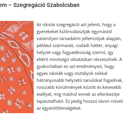
sem – Szegregáció Szabolcsban
Az iskolai szegregáció azt jelenti, hogy a
gyerekeket különválasztják egymástól
valamilyen társadalmi jellemzőjük alapján,
például származás, családi háttér, anyagi
helyzet vagy fogyatékosság szerint, így
eltérő minőségű oktatásban részesülnek. A
gyakorlatban ez azt eredményezi, hogy
egyes iskolák vagy osztályok sokkal
hátrányosabb helyzetű tanulókat fogadnak,
rosszabb körülmények között és kevesebb
eséllyel, míg máshol ennek az ellenkezője
tapasztalható. Ez pedig hosszú távon növeli
az egyenlőtlenségeket.