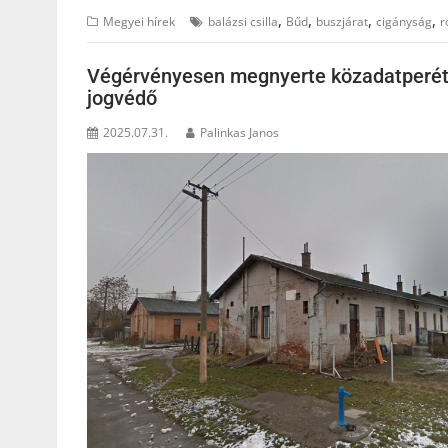
,
,
,
,
Megyei hírek
balázsi csilla
Bűd
buszjárat
cigányság
r
Végérvényesen megnyerte közadatperét 
jogvédő
2025.07.31.
Palinkas Janos