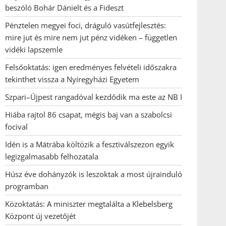
beszóló Bohár Dánielt és a Fideszt
Pénztelen megyei foci, dráguló vasútfejlesztés:
mire jut és mire nem jut pénz vidéken – független
vidéki lapszemle
Felsőoktatás: igen eredményes felvételi időszakra
tekinthet vissza a Nyíregyházi Egyetem
Szpari–Újpest rangadóval kezdődik ma este az NB I
Hiába rajtol 86 csapat, mégis baj van a szabolcsi
focival
Idén is a Mátrába költözik a fesztiválszezon egyik
legizgalmasabb felhozatala
Húsz éve dohányzók is leszoktak a most újrainduló
programban
Közoktatás: A miniszter megtalálta a Klebelsberg
Központ új vezetőjét