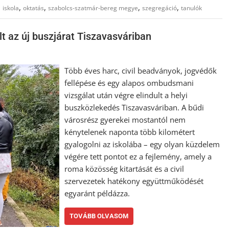
,
,
,
,
,
iskola
oktatás
szabolcs-szatmár-bereg megye
szegregáció
tanulók
t az új buszjárat Tiszavasváriban
Több éves harc, civil beadványok, jogvédők
fellépése és egy alapos ombudsmani
vizsgálat után végre elindult a helyi
buszközlekedés Tiszavasváriban. A bűdi
városrész gyerekei mostantól nem
kénytelenek naponta több kilométert
gyalogolni az iskolába – egy olyan küzdelem
végére tett pontot ez a fejlemény, amely a
roma közösség kitartását és a civil
szervezetek hatékony együttműködését
egyaránt példázza.
TOVÁBB OLVASOM