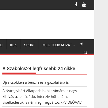
úzódó, intenzív hőhullám, viselkedésük is némileg megváltozik (VI
LD
KÉK
SPORT
MÉG TÖBB ROVAT
A Szabolcs24 legfrissebb 24 cikke
Újra csökken a benzin és a gázolaj ára is
A Nyíregyházi Állatpark lakói számára is nagy
kihívás az elhúzódó, intenzív hőhullám,
viselkedésük is némileg megváltozik (VIDEÓVAL)