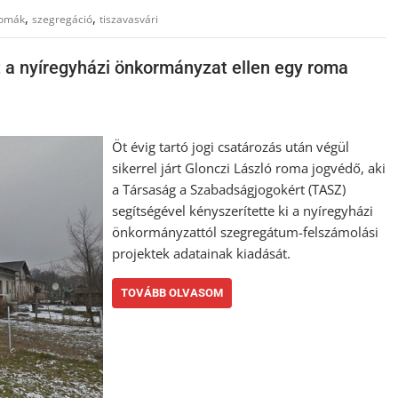
,
,
omák
szegregáció
tiszavasvári
a nyíregyházi önkormányzat ellen egy roma
Öt évig tartó jogi csatározás után végül
sikerrel járt Glonczi László roma jogvédő, aki
a Társaság a Szabadságjogokért (TASZ)
segítségével kényszerítette ki a nyíregyházi
önkormányzattól szegregátum-felszámolási
projektek adatainak kiadását.
TOVÁBB OLVASOM