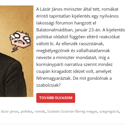
A Lázár János miniszter által tett, romákat
érintő tapintatlan kijelentés egy nyilvános
lakossági fórumon hangzott el
Balatonalmádiban, január 23-án. A kijelentés
politikai oldaltól függően eltérő reakciókat
váltott ki. Az ellenzék rasszistának,
megbélyegzőnek és vállalhatatlannak
nevezte a miniszter mondatait, míg a
kormánypárti narratíva szerint mindez
csupán kiragadott idézet volt, amelyet
félremagyaráztak. De mit gondolnak a
szabolcsiak?
TOVÁBB OLVASOM
,
,
,
,
,
,
lázár jános
politika
romák
Szabols-Szatmár-Bereg megye
szegregáció