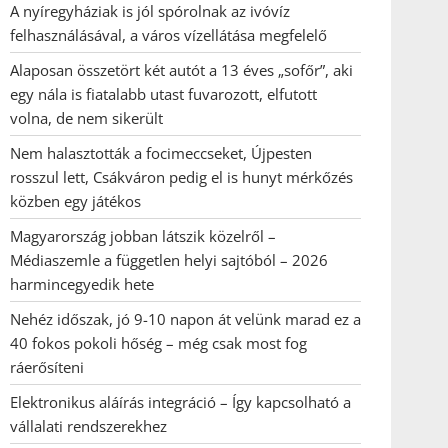
A nyíregyháziak is jól spórolnak az ivóvíz
felhasználásával, a város vízellátása megfelelő
Alaposan összetört két autót a 13 éves „sofőr”, aki
egy nála is fiatalabb utast fuvarozott, elfutott
volna, de nem sikerült
Nem halasztották a focimeccseket, Újpesten
rosszul lett, Csákváron pedig el is hunyt mérkőzés
közben egy játékos
Magyarország jobban látszik közelről –
Médiaszemle a független helyi sajtóból – 2026
harmincegyedik hete
Nehéz időszak, jó 9-10 napon át velünk marad ez a
40 fokos pokoli hőség – még csak most fog
ráerősíteni
Elektronikus aláírás integráció – Így kapcsolható a
vállalati rendszerekhez