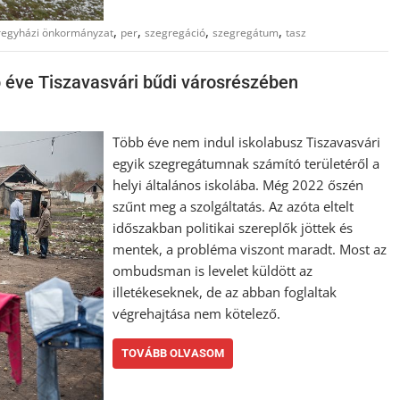
,
,
,
,
regyházi önkormányzat
per
szegregáció
szegregátum
tasz
b éve Tiszavasvári bűdi városrészében
Több éve nem indul iskolabusz Tiszavasvári
egyik szegregátumnak számító területéről a
helyi általános iskolába. Még 2022 őszén
szűnt meg a szolgáltatás. Az azóta eltelt
időszakban politikai szereplők jöttek és
mentek, a probléma viszont maradt. Most az
ombudsman is levelet küldött az
illetékeseknek, de az abban foglaltak
végrehajtása nem kötelező.
TOVÁBB OLVASOM