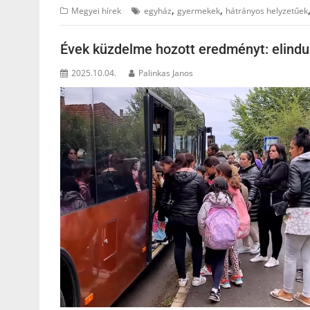
,
,
Megyei hírek
egyház
gyermekek
hátrányos helyzetűek
Évek küzdelme hozott eredményt: elindul
2025.10.04.
Palinkas Janos