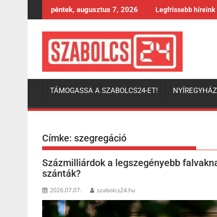
Skip
péntek, augusztus 7, 2026
Legfrissebb híreink
to
content
TÁMOGASSA A SZABOLCS24-ET!
NYÍREGYHÁ
Címke:
szegregáció
Százmilliárdok a legszegényebb falvakna
szánták?
2026.07.07.
szabolcs24.hu