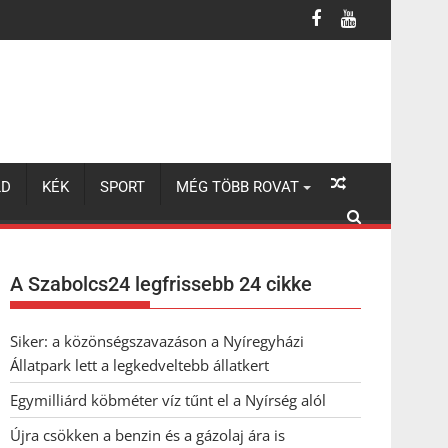
LD
KÉK
SPORT
MÉG TÖBB ROVAT
A Szabolcs24 legfrissebb 24 cikke
Siker: a közönségszavazáson a Nyíregyházi
Állatpark lett a legkedveltebb állatkert
Egymilliárd köbméter víz tűnt el a Nyírség alól
Újra csökken a benzin és a gázolaj ára is