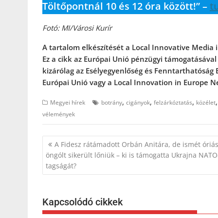
Töltőpontnál 10 és 12 óra között!” –
t
Fotó: MI/Városi Kurír
A tartalom elkészítését a Local Innovative Medi
Ez a cikk az Európai Unió pénzügyi támogatásával
kizárólag az Esélyegyenlőség és Fenntarthatóság Eg
Európai Unió vagy a Local Innovation in Europe N
,
,
,
Megyei hírek
botrány
cigányok
felzárkóztatás
közélet
vélemények
Bejegyzés
A Fidesz rátámadott Orbán Anitára, de ismét óriás
navigáció
öngólt sikerült lőniük – ki is támogatta Ukrajna NATO
tagságát?
Kapcsolódó cikkek