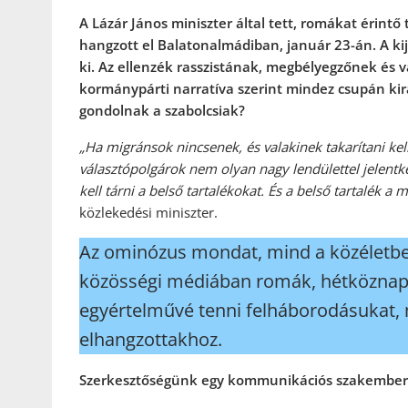
A Lázár János miniszter által tett, romákat érintő
hangzott el Balatonalmádiban, január 23-án. A kije
ki. Az ellenzék rasszistának, megbélyegzőnek és 
kormánypárti narratíva szerint mindez csupán kir
gondolnak a szabolcsiak?
„Ha migránsok nincsenek, és valakinek takarítani ke
választópolgárok nem olyan nagy lendülettel jelentk
kell tárni a belső tartalékokat. És a belső tartalék a 
közlekedési miniszter.
Az ominózus mondat, mind a közéletben
közösségi médiában romák, hétköznapi
egyértelművé tenni felháborodásukat,
elhangzottakhoz.
Szerkesztőségünk egy kommunikációs szakember v