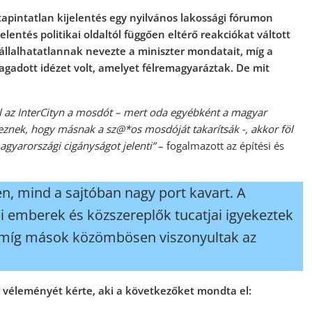
 tapintatlan kijelentés egy nyilvános lakossági fórumon
lentés politikai oldaltól függően eltérő reakciókat váltott
vállalhatatlannak nevezte a miniszter mondatait, míg a
agadott idézet volt, amelyet félremagyaráztak. De mit
ll az InterCityn a mosdót – mert oda egyébként a magyar
eznek, hogy másnak a sz@*os mosdóját takarítsák -, akkor föl
magyarországi cigányságot jelenti”
– fogalmazott az építési és
, mind a sajtóban nagy port kavart. A
 emberek és közszereplők tucatjai igyekeztek
 míg mások közömbösen viszonyultak az
éleményét kérte, aki a következőket mondta el: