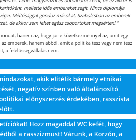
elentés. Lehet magyarázni és bocsánatot kérni, de ez akkor is
arítóként, mellette idős embereket segít. Nincs diplomája,
el végzi. Méltósággal gondoz másokat. Szabolcsban az emberek
et, de akkor sem lehet egész csoportokat megsérteni.”
 mondat, hanem az, hogy jár-e következménnyel az, amit egy
az emberek, hanem abból, amit a politika tesz vagy nem tesz
t, a felelősségvállalás nem.
indazokat, akik elítélik bármely etnikai
ését, negatív színben való általánosító
politikai előnyszerzés érdekében, rasszista
lőtt
.
etíciókat! Hozz magaddal WC kefét, hogy
dből a rasszizmust! Várunk, a Korzón, a