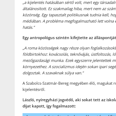
„a kijelentés hatásában sértő volt, mert egy társadal
általánosított. Ez szakmailag hiba, mert nem az szá
közönség. Egy tapasztalt politikusnak tudnia kell, h
médiában. A probléma megfogalmazható lett volna etn
hatás.”
Egy antropológus szintén kifejtette az álláspontját
„A roma közösségek nagy része olyan foglalkozásokb
földbirtokhoz: kovácsolás, teknővájás, üstfoltozás, 
mezőgazdasági munka. Ezek egyszerre jelentettek me
környezethez. A szocializmus idején sokan ipari se
dolgoztak. A szavaknak súlya van.”
A Szabolcs-Szatmár-Bereg megyében élő, magukat 
kijelentésről.
László, nyíregyházi jogvédő, aki sokat tett az isko
díjat kapott, így fogalmazott: