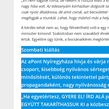
„Én nem vagyok roma, de nekem is rosszul esett a kij
nagy hiba volt. Az édesanyám kórházban dolgozik tak
csak nyolc általánosa, de amit csinál, azt becsülett
megfogják a munkát. Lehet, hogy máshol más a helyz
A kérdés tehát nem az, hogy félreérthető volt-e egy
miniszter kimond. Szabolcsban nem szavakból élnek 
értük. Egyelőre úgy tűnik, a bocsánatkérés megtörtén
Szombati kiállás
Az aPont Nyíregyháza hívja és várja m
csoport, kisebbség nyilvános sérteget
minősítését, különös tekintettel párt
propagandaként, nagy nyilvánosság e
„Ha egyetértesz, GYERE EL! ÍRD ALÁ p
EGYÜTT TAKARÍTHASSUK KI a közbeszé