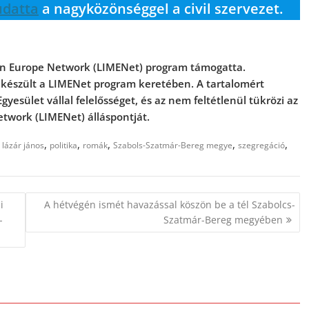
udatta
a nagyközönséggel a civil szervezet.
a in Europe Network (LIMENet) program támogatta.
 készült a LIMENet program keretében. A tartalomért
yesület vállal felelősséget, és az nem feltétlenül tükrözi az
etwork (LIMENet) álláspontját.
,
,
,
,
,
,
lázár jános
politika
romák
Szabols-Szatmár-Bereg megye
szegregáció
i
A hétvégén ismét havazással köszön be a tél Szabolcs-
-
Szatmár-Bereg megyében