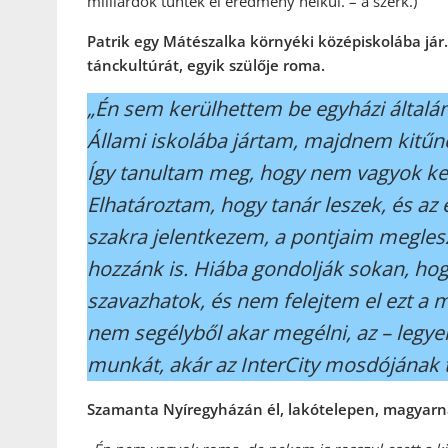
milliárdok tűntek el eredmény nélkül. – a szerk.)
Patrik egy Mátészalka környéki középiskolába jár
tánckultúrát, egyik szülője roma.
„Én sem kerülhettem be egyházi általán
Állami iskolába jártam, majdnem kitűnő
Így tanultam meg, hogy nem vagyok kev
Elhatároztam, hogy tanár leszek, és az e
szakra jelentkezem, a pontjaim meglesz
hozzánk is. Hiába gondolják sokan, hog
szavazhatok, és nem felejtem el ezt a 
nem segélyből akar megélni, az – legye
munkát, akár az InterCity mosdójának ta
Szamanta Nyíregyházán él, lakótelepen, magyarna