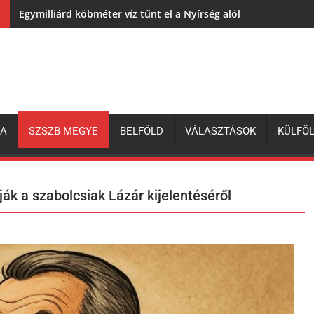
Egymilliárd köbméter víz tűnt el a Nyírség alól
ZA
SZSZB MEGYE
BELFÖLD
VÁLASZTÁSOK
KÜLFÖ
ják a szabolcsiak Lázár kijelentéséről