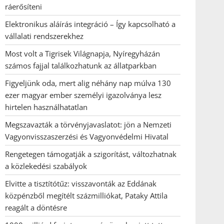
ráerősíteni
Elektronikus aláírás integráció – Így kapcsolható a
vállalati rendszerekhez
Most volt a Tigrisek Világnapja, Nyíregyházán
számos fajjal találkozhatunk az állatparkban
Figyeljünk oda, mert alig néhány nap múlva 130
ezer magyar ember személyi igazolványa lesz
hirtelen használhatatlan
Megszavazták a törvényjavaslatot: jön a Nemzeti
Vagyonvisszaszerzési és Vagyonvédelmi Hivatal
Rengetegen támogatják a szigorítást, változhatnak
a közlekedési szabályok
Elvitte a tisztítótűz: visszavonták az Eddának
közpénzből megítélt százmilliókat, Pataky Attila
reagált a döntésre