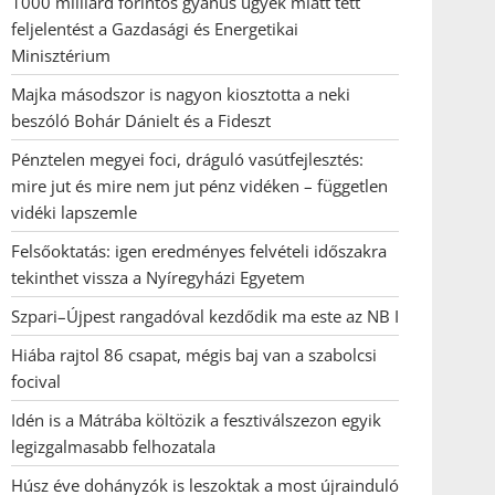
1000 milliárd forintos gyanús ügyek miatt tett
feljelentést a Gazdasági és Energetikai
Minisztérium
Majka másodszor is nagyon kiosztotta a neki
beszóló Bohár Dánielt és a Fideszt
Pénztelen megyei foci, dráguló vasútfejlesztés:
mire jut és mire nem jut pénz vidéken – független
vidéki lapszemle
Felsőoktatás: igen eredményes felvételi időszakra
tekinthet vissza a Nyíregyházi Egyetem
Szpari–Újpest rangadóval kezdődik ma este az NB I
Hiába rajtol 86 csapat, mégis baj van a szabolcsi
focival
Idén is a Mátrába költözik a fesztiválszezon egyik
legizgalmasabb felhozatala
Húsz éve dohányzók is leszoktak a most újrainduló