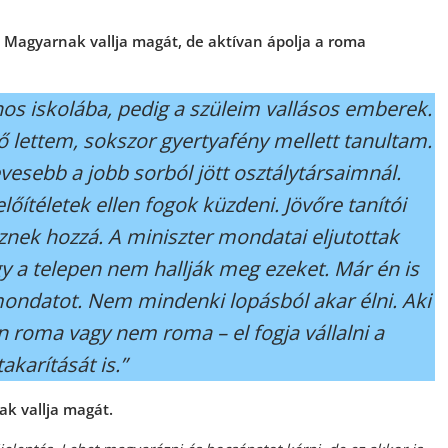
. Magyarnak vallja magát, de aktívan ápolja a roma
os iskolába, pedig a szüleim vallásos emberek.
 lettem, sokszor gyertyafény mellett tanultam.
esebb a jobb sorból jött osztálytársaimnál.
lőítéletek ellen fogok küzdeni. Jövőre tanítói
nek hozzá. A miniszter mondatai eljutottak
y a telepen nem hallják meg ezeket. Már én is
mondatot. Nem mindenki lopásból akar élni. Aki
n roma vagy nem roma – el fogja vállalni a
karítását is.”
k vallja magát.