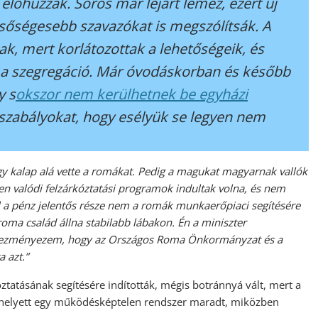
előhúzzák. Soros már lejárt lemez, ezért új
lsőségesebb szavazókat is megszólítsák. A
k, mert korlátozottak a lehetőségeik, és
a szegregáció. Már óvodáskorban és később
y s
okszor nem kerülhetnek be egyházi
a szabályokat, hogy esélyük se legyen nem
egy kalap alá vette a romákat. Pedig a magukat magyarnak vallók
n valódi felzárkóztatási programok indultak volna, és nem
 a pénz jelentős része nem a romák munkaerőpiaci segítésére
oma család állna stabilabb lábakon. Én a miniszter
ehezményezem, hogy az Országos Roma Önkormányzat és a
a azt.”
tatásának segítésére indították, mégis botránnyá vált, mert a
 helyett egy működésképtelen rendszer maradt, miközben