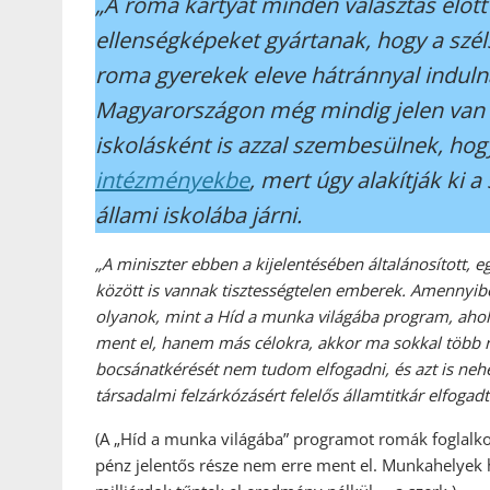
„A roma kártyát minden választás előtt 
ellenségképeket gyártanak, hogy a szé
roma gyerekek eleve hátránnyal indulna
Magyarországon még mindig jelen van 
iskolásként is azzal szembesülnek, hog
intézményekbe
, mert úgy alakítják ki 
állami iskolába járni.
„A miniszter ebben a kijelentésében általánosított, 
között is vannak tisztességtelen emberek. Amennyibe
olyanok, mint a Híd a munka világába program, ahol
ment el, hanem más célokra, akkor ma sokkal több r
bocsánatkérését nem tudom elfogadni, és azt is n
társadalmi felzárkózásért felelős államtitkár elfogadt
(A „Híd a munka világába” programot romák foglalkoz
pénz jelentős része nem erre ment el. Munkahelyek