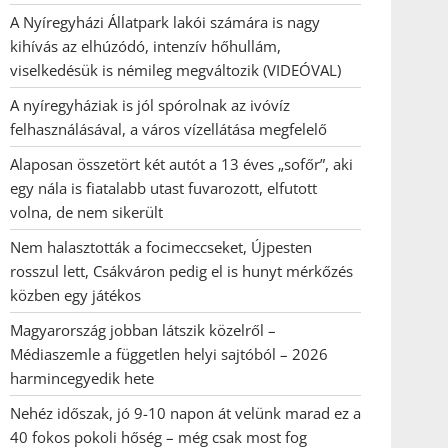
A Nyíregyházi Állatpark lakói számára is nagy
kihívás az elhúzódó, intenzív hőhullám,
viselkedésük is némileg megváltozik (VIDEÓVAL)
A nyíregyháziak is jól spórolnak az ivóvíz
felhasználásával, a város vízellátása megfelelő
Alaposan összetört két autót a 13 éves „sofőr”, aki
egy nála is fiatalabb utast fuvarozott, elfutott
volna, de nem sikerült
Nem halasztották a focimeccseket, Újpesten
rosszul lett, Csákváron pedig el is hunyt mérkőzés
közben egy játékos
Magyarország jobban látszik közelről –
Médiaszemle a független helyi sajtóból – 2026
harmincegyedik hete
Nehéz időszak, jó 9-10 napon át velünk marad ez a
40 fokos pokoli hőség – még csak most fog