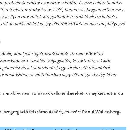
mi problémát etnikai csoporthoz kötött, és ezzel akaratlanul is
mít, mit akart mondani a beszélő, hanem az, hogyan értelmezi a
ogy az ilyen mondatok kiragadhatók és önálló életre kelnek a
ikai utalás nélkül is, így elkerülhető lett volna a megbélyegző
.
ól élt, amelyek rugalmasak voltak, és nem kötődtek
lókereskedelem, zenélés, vályogvetés, kosárfonás, alkalmi
gélhetést és alkalmazkodást egy kirekesztő társadalmi
gédmunkásként, az építőiparban vagy állami gazdaságokban
romának és nem romának valló embereket is megkérdeztünk a
lai szegregáció felszámolásáért, és ezért Raoul Wallenberg-