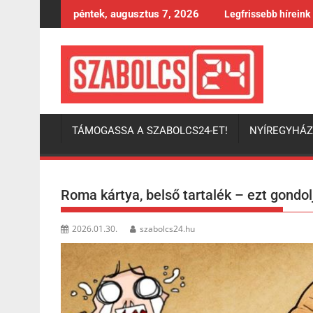
Skip
péntek, augusztus 7, 2026
Legfrissebb híreink
to
content
TÁMOGASSA A SZABOLCS24-ET!
NYÍREGYHÁ
Roma kártya, belső tartalék – ezt gondol
2026.01.30.
szabolcs24.hu