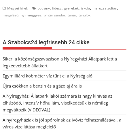
,
,
,
,
,
Megyei hírek
botrány
fidesz
gyerekek
iskola
maruzsa zoltán
,
,
,
,
megalázó
nyírmeggyes
pintér sándor
tanár
tanulók
A Szabolcs24 legfrissebb 24 cikke
Siker: a közönségszavazáson a Nyíregyházi Állatpark lett a
legkedveltebb állatkert
Egymilliárd köbméter víz tűnt el a Nyírség alól
Újra csökken a benzin és a gázolaj ára is
A Nyíregyházi Állatpark lakói számára is nagy kihívás az
elhúzódó, intenzív hőhullám, viselkedésük is némileg
megváltozik (VIDEÓVAL)
A nyíregyháziak is jól spórolnak az ivóvíz felhasználásával, a
város vízellátása megfelelő