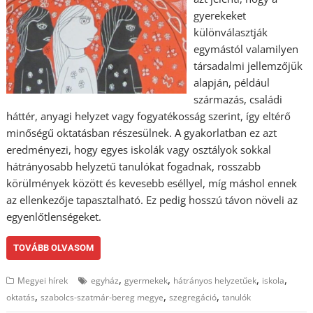
gyerekeket
különválasztják
egymástól valamilyen
társadalmi jellemzőjük
alapján, például
származás, családi
háttér, anyagi helyzet vagy fogyatékosság szerint, így eltérő
minőségű oktatásban részesülnek. A gyakorlatban ez azt
eredményezi, hogy egyes iskolák vagy osztályok sokkal
hátrányosabb helyzetű tanulókat fogadnak, rosszabb
körülmények között és kevesebb eséllyel, míg máshol ennek
az ellenkezője tapasztalható. Ez pedig hosszú távon növeli az
egyenlőtlenségeket.
TOVÁBB OLVASOM
,
,
,
,
Megyei hírek
egyház
gyermekek
hátrányos helyzetűek
iskola
,
,
,
oktatás
szabolcs-szatmár-bereg megye
szegregáció
tanulók