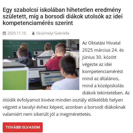
Egy szabolcsi iskolában hihetetlen eredmény
született, míg a borsodi diákok utolsók az idei
kompetenciamérés szerint
2025.11.10.
Vásárhelyi Gabriella
Az Oktatási Hivatal
2025 március 24. és
június 30. között
végezte az idei
kompetenciamérést
mind az általános,
mind a középiskolás
diákok tekintetében. Az
ötödik évfolyamot kivéve minden osztály előkelőbb helyen
végzett a tavalyi évhez képest, azonban a borsodi diákoknak
valamiért nem sikerült jól a megmérettetés.
TOVÁBB OLVASOM