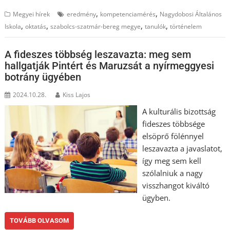
,
,
Megyei hírek
eredmény
kompetenciamérés
Nagydobosi Általános
,
,
,
,
Iskola
oktatás
szabolcs-szatmár-bereg megye
tanulók
történelem
A fideszes többség leszavazta: meg sem
hallgatják Pintért és Maruzsát a nyírmeggyesi
botrány ügyében
2024.10.28.
Kiss Lajos
A kulturális bizottság
fideszes többsége
elsöprő fölénnyel
leszavazta a javaslatot,
így meg sem kell
szólalniuk a nagy
visszhangot kiváltó
ügyben.
TOVÁBB OLVASOM