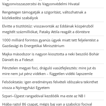
Vagyonvisszaszerzési és Vagyonvédelmi Hivatal
Rengetegen támogatják a szigorítást, változhatnak a
közlekedési szabályok
Elvitte a tisztítótűz: visszavonták az Eddának közpénzből
megítélt százmilliókat, Pataky Attila reagált a döntésre
1000 milliárd forintos gyanús ügyek miatt tett feljelentést a
Gazdasági és Energetikai Minisztérium
Majka másodszor is nagyon kiosztotta a neki beszóló Bohár
Dánielt és a Fideszt
Pénztelen megyei foci, dráguló vasútfejlesztés: mire jut és
mire nem jut pénz vidéken – független vidéki lapszemle
Felsőoktatás: igen eredményes felvételi időszakra tekinthet
vissza a Nyíregyházi Egyetem
Szpari–Újpest rangadóval kezdődik ma este az NB I
Hiába rajtol 86 csapat, mégis baj van a szabolcsi focival