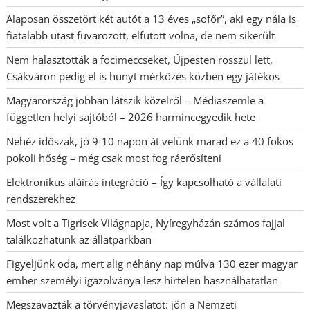
Alaposan összetört két autót a 13 éves „sofőr”, aki egy nála is
fiatalabb utast fuvarozott, elfutott volna, de nem sikerült
Nem halasztották a focimeccseket, Újpesten rosszul lett,
Csákváron pedig el is hunyt mérkőzés közben egy játékos
Magyarország jobban látszik közelről – Médiaszemle a
független helyi sajtóból – 2026 harmincegyedik hete
Nehéz időszak, jó 9-10 napon át velünk marad ez a 40 fokos
pokoli hőség – még csak most fog ráerősíteni
Elektronikus aláírás integráció – Így kapcsolható a vállalati
rendszerekhez
Most volt a Tigrisek Világnapja, Nyíregyházán számos fajjal
találkozhatunk az állatparkban
Figyeljünk oda, mert alig néhány nap múlva 130 ezer magyar
ember személyi igazolványa lesz hirtelen használhatatlan
Megszavazták a törvényjavaslatot: jön a Nemzeti