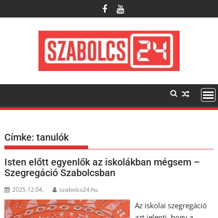
Skip
to
content
Címke:
tanulók
Isten előtt egyenlők az iskolákban mégsem –
Szegregáció Szabolcsban
2025.12.04.
szabolcs24.hu
Az iskolai szegregáció
azt jelenti, hogy a