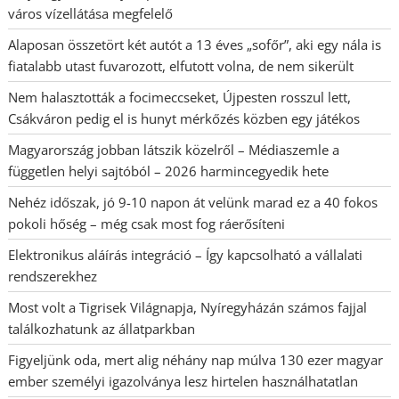
város vízellátása megfelelő
Alaposan összetört két autót a 13 éves „sofőr”, aki egy nála is
fiatalabb utast fuvarozott, elfutott volna, de nem sikerült
Nem halasztották a focimeccseket, Újpesten rosszul lett,
Csákváron pedig el is hunyt mérkőzés közben egy játékos
Magyarország jobban látszik közelről – Médiaszemle a
független helyi sajtóból – 2026 harmincegyedik hete
Nehéz időszak, jó 9-10 napon át velünk marad ez a 40 fokos
pokoli hőség – még csak most fog ráerősíteni
Elektronikus aláírás integráció – Így kapcsolható a vállalati
rendszerekhez
Most volt a Tigrisek Világnapja, Nyíregyházán számos fajjal
találkozhatunk az állatparkban
Figyeljünk oda, mert alig néhány nap múlva 130 ezer magyar
ember személyi igazolványa lesz hirtelen használhatatlan