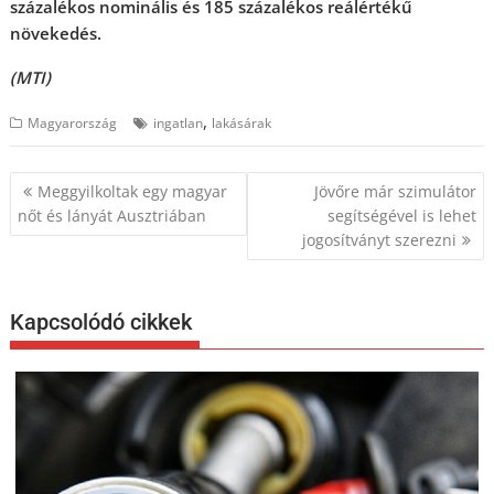
százalékos nominális és 185 százalékos reálértékű
növekedés.
(MTI)
,
Magyarország
ingatlan
lakásárak
Bejegyzés
Meggyilkoltak egy magyar
Jövőre már szimulátor
navigáció
nőt és lányát Ausztriában
segítségével is lehet
jogosítványt szerezni
Kapcsolódó cikkek