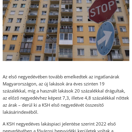
Az első negyedévében tovább emelkedtek az ingatlanárak
Magyarországon, az új lakások ára éves szinten 19
százalékkal, míg a használt lakások 20 százalékkal drágultak,
az előző negyedévhez képest 7,3, illetve 4,8 százalékkal nőttek
az árak – derül ki a KSH első negyedévét összesítő
lakásárindexéből.
A KSH negyedéves lakáspiaci jelentése szerint 2022 első
negyedévében a fővárosi hegyvidéki kerületek voltak a