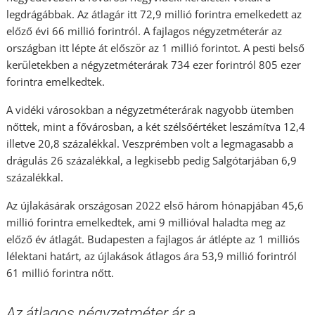
legdrágábbak. Az átlagár itt 72,9 millió forintra emelkedett az
előző évi 66 millió forintról. A fajlagos négyzetméterár az
országban itt lépte át először az 1 millió forintot. A pesti belső
kerületekben a négyzetméterárak 734 ezer forintról 805 ezer
forintra emelkedtek.
A vidéki városokban a négyzetméterárak nagyobb ütemben
nőttek, mint a fővárosban, a két szélsőértéket leszámítva 12,4
illetve 20,8 százalékkal. Veszprémben volt a legmagasabb a
drágulás 26 százalékkal, a legkisebb pedig Salgótarjában 6,9
százalékkal.
Az újlakásárak országosan 2022 első három hónapjában 45,6
millió forintra emelkedtek, ami 9 millióval haladta meg az
előző év átlagát. Budapesten a fajlagos ár átlépte az 1 milliós
lélektani határt, az újlakások átlagos ára 53,9 millió forintról
61 millió forintra nőtt.
Az átlagos négyzetméter ár a