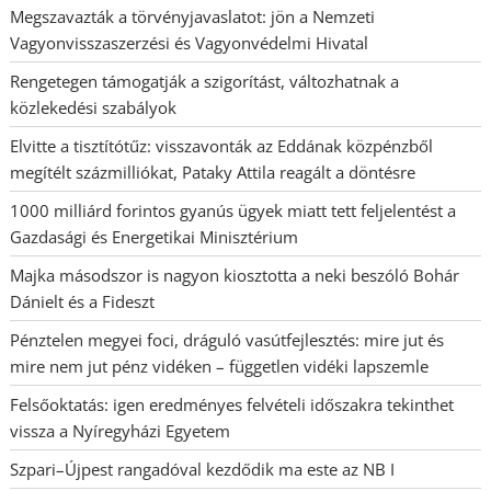
Megszavazták a törvényjavaslatot: jön a Nemzeti
Vagyonvisszaszerzési és Vagyonvédelmi Hivatal
Rengetegen támogatják a szigorítást, változhatnak a
közlekedési szabályok
Elvitte a tisztítótűz: visszavonták az Eddának közpénzből
megítélt százmilliókat, Pataky Attila reagált a döntésre
1000 milliárd forintos gyanús ügyek miatt tett feljelentést a
Gazdasági és Energetikai Minisztérium
Majka másodszor is nagyon kiosztotta a neki beszóló Bohár
Dánielt és a Fideszt
Pénztelen megyei foci, dráguló vasútfejlesztés: mire jut és
mire nem jut pénz vidéken – független vidéki lapszemle
Felsőoktatás: igen eredményes felvételi időszakra tekinthet
vissza a Nyíregyházi Egyetem
Szpari–Újpest rangadóval kezdődik ma este az NB I