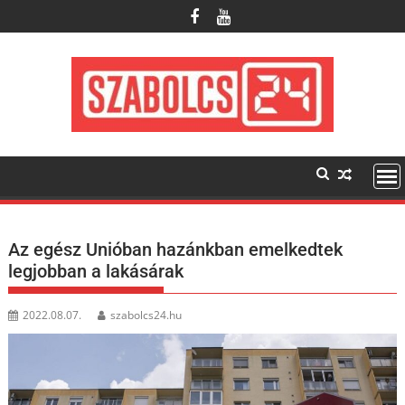
Skip
to
content
Az egész Unióban hazánkban emelkedtek
legjobban a lakásárak
2022.08.07.
szabolcs24.hu