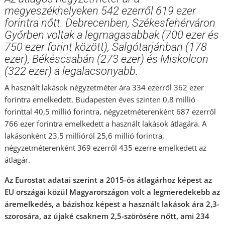
megyeszékhelyeken 542 ezerről 619 ezer
forintra nőtt. Debrecenben, Székesfehérváron
Győrben voltak a legmagasabbak (700 ezer és
750 ezer forint között), Salgótarjánban (178
ezer), Békéscsabán (273 ezer) és Miskolcon
(322 ezer) a legalacsonyabb.
A használt lakások négyzetméter ára 334 ezerről 362 ezer
forintra emelkedett. Budapesten éves szinten 0,8 millió
forinttal 40,5 millió forintra, négyzetméterenként 687 ezerről
766 ezer forintra emelkedett a használt lakások átlagára. A
lakásonként 23,5 millióról 25,6 millió forintra,
négyzetméterenként 369 ezerről 435 ezerre emelkedett az
átlagár.
Az Eurostat adatai szerint a 2015-ös átlagárhoz képest az
EU országai közül Magyarországon volt a legmeredekebb az
áremelkedés, a bázishoz képest a használt lakások ára 2,3-
szorosára, az újaké csaknem 2,5-szörösére nőtt, ami 234