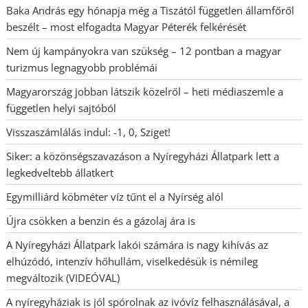
Baka András egy hónapja még a Tiszától független államfőről
beszélt – most elfogadta Magyar Péterék felkérését
Nem új kampányokra van szükség – 12 pontban a magyar
turizmus legnagyobb problémái
Magyarország jobban látszik közelről – heti médiaszemle a
független helyi sajtóból
Visszaszámlálás indul: -1, 0, Sziget!
Siker: a közönségszavazáson a Nyíregyházi Állatpark lett a
legkedveltebb állatkert
Egymilliárd köbméter víz tűnt el a Nyírség alól
Újra csökken a benzin és a gázolaj ára is
A Nyíregyházi Állatpark lakói számára is nagy kihívás az
elhúzódó, intenzív hőhullám, viselkedésük is némileg
megváltozik (VIDEÓVAL)
A nyíregyháziak is jól spórolnak az ivóvíz felhasználásával, a