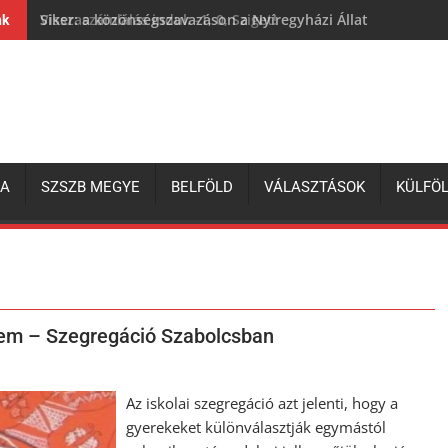
Siker: a közönségszavazáson a Nyíregyházi Állatpark lett a 
nk
ZA
SZSZB MEGYE
BELFÖLD
VÁLASZTÁSOK
KÜLFÖ
sem – Szegregáció Szabolcsban
Az iskolai szegregáció azt jelenti, hogy a
gyerekeket különválasztják egymástól