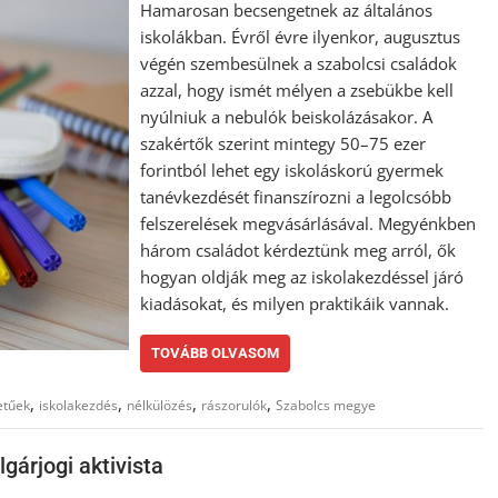
Hamarosan becsengetnek az általános
iskolákban. Évről évre ilyenkor, augusztus
végén szembesülnek a szabolcsi családok
azzal, hogy ismét mélyen a zsebükbe kell
nyúlniuk a nebulók beiskolázásakor. A
szakértők szerint mintegy 50–75 ezer
forintból lehet egy iskoláskorú gyermek
tanévkezdését finanszírozni a legolcsóbb
felszerelések megvásárlásával. Megyénkben
három családot kérdeztünk meg arról, ők
hogyan oldják meg az iskolakezdéssel járó
kiadásokat, és milyen praktikáik vannak.
TOVÁBB OLVASOM
,
,
,
,
etűek
iskolakezdés
nélkülözés
rászorulók
Szabolcs megye
lgárjogi aktivista