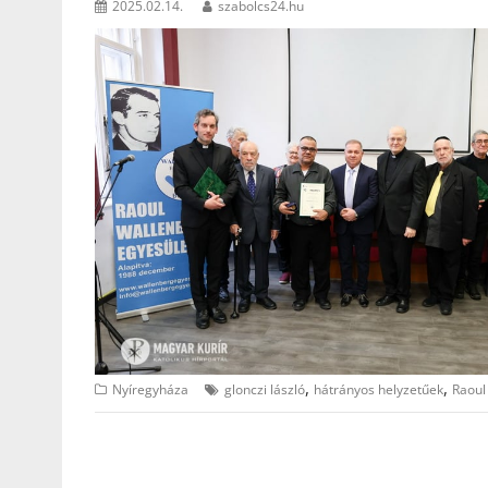
2025.02.14.
szabolcs24.hu
,
,
Nyíregyháza
glonczi lászló
hátrányos helyzetűek
Raoul