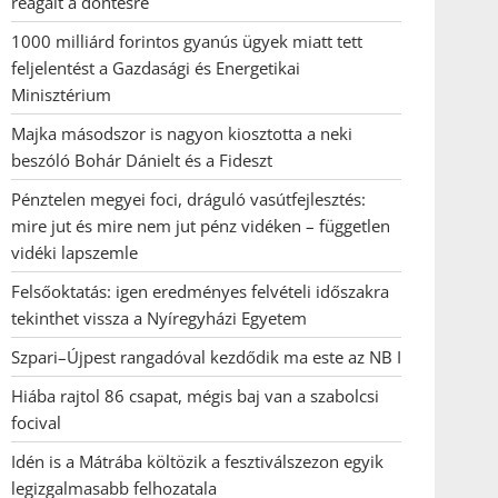
reagált a döntésre
1000 milliárd forintos gyanús ügyek miatt tett
feljelentést a Gazdasági és Energetikai
Minisztérium
Majka másodszor is nagyon kiosztotta a neki
beszóló Bohár Dánielt és a Fideszt
Pénztelen megyei foci, dráguló vasútfejlesztés:
mire jut és mire nem jut pénz vidéken – független
vidéki lapszemle
Felsőoktatás: igen eredményes felvételi időszakra
tekinthet vissza a Nyíregyházi Egyetem
Szpari–Újpest rangadóval kezdődik ma este az NB I
Hiába rajtol 86 csapat, mégis baj van a szabolcsi
focival
Idén is a Mátrába költözik a fesztiválszezon egyik
legizgalmasabb felhozatala