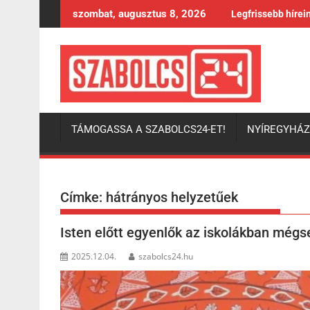
Skip
szombat, augusztus 8, 2026
Legfrissebb hírei
to
content
TÁMOGASSA A SZABOLCS24-ET!
NYÍREGYHÁ
Címke:
hátrányos helyzetűek
Isten előtt egyenlők az iskolákban még
2025.12.04.
szabolcs24.hu