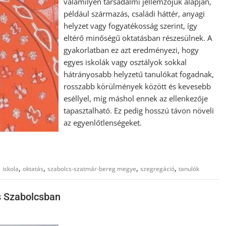
valamilyen társadalmi jellemzőjük alapján,
például származás, családi háttér, anyagi
helyzet vagy fogyatékosság szerint, így
eltérő minőségű oktatásban részesülnek. A
gyakorlatban ez azt eredményezi, hogy
egyes iskolák vagy osztályok sokkal
hátrányosabb helyzetű tanulókat fogadnak,
rosszabb körülmények között és kevesebb
eséllyel, míg máshol ennek az ellenkezője
tapasztalható. Ez pedig hosszú távon növeli
az egyenlőtlenségeket.
,
,
,
,
,
iskola
oktatás
szabolcs-szatmár-bereg megye
szegregáció
tanulók
s Szabolcsban