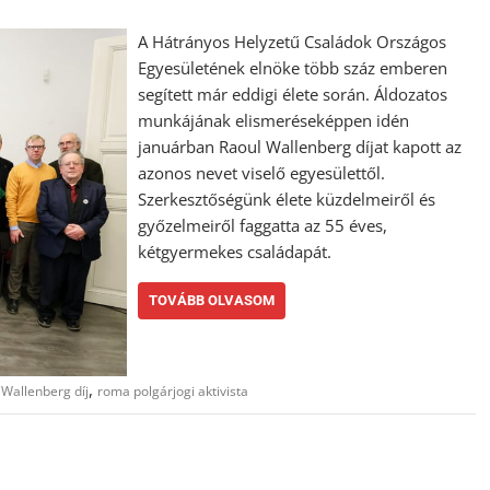
A Hátrányos Helyzetű Családok Országos
Egyesületének elnöke több száz emberen
segített már eddigi élete során. Áldozatos
munkájának elismeréseképpen idén
januárban Raoul Wallenberg díjat kapott az
azonos nevet viselő egyesülettől.
Szerkesztőségünk élete küzdelmeiről és
győzelmeiről faggatta az 55 éves,
kétgyermekes családapát.
TOVÁBB OLVASOM
,
 Wallenberg díj
roma polgárjogi aktivista