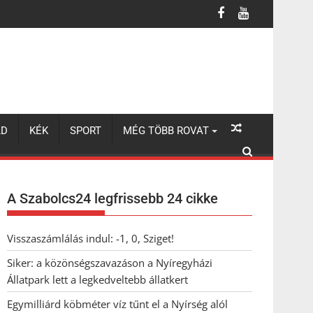
legkedveltebb állatkert
LD
KÉK
SPORT
MÉG TÖBB ROVAT
A Szabolcs24 legfrissebb 24 cikke
Visszaszámlálás indul: -1, 0, Sziget!
Siker: a közönségszavazáson a Nyíregyházi
Állatpark lett a legkedveltebb állatkert
Egymilliárd köbméter víz tűnt el a Nyírség alól