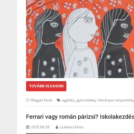
TOVÁBB OLVASOM
,
,
Megyei hírek
egyház
gyermekek
hátrányos helyzetűek
Ferrari vagy román párizsi? Iskolakezdé
2025.08.29.
szabolcs24.hu