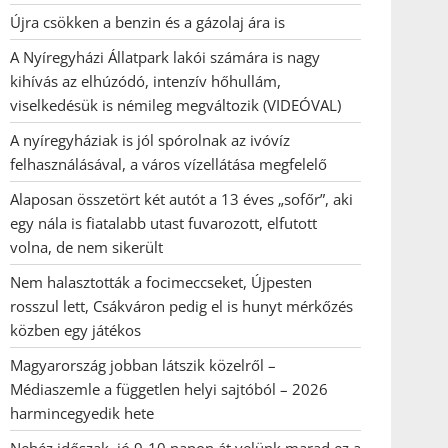
Újra csökken a benzin és a gázolaj ára is
A Nyíregyházi Állatpark lakói számára is nagy
kihívás az elhúzódó, intenzív hőhullám,
viselkedésük is némileg megváltozik (VIDEÓVAL)
A nyíregyháziak is jól spórolnak az ivóvíz
felhasználásával, a város vízellátása megfelelő
Alaposan összetört két autót a 13 éves „sofőr”, aki
egy nála is fiatalabb utast fuvarozott, elfutott
volna, de nem sikerült
Nem halasztották a focimeccseket, Újpesten
rosszul lett, Csákváron pedig el is hunyt mérkőzés
közben egy játékos
Magyarország jobban látszik közelről –
Médiaszemle a független helyi sajtóból – 2026
harmincegyedik hete