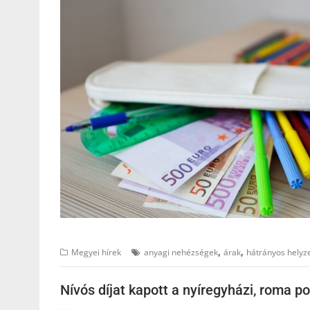
,
,
Megyei hírek
anyagi nehézségek
árak
hátrányos helyz
Nívós díjat kapott a nyíregyházi, roma po