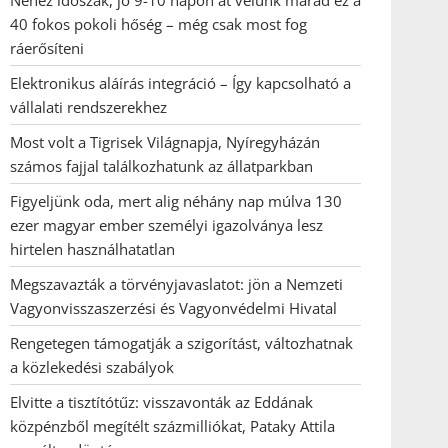
Nehéz időszak, jó 9-10 napon át velünk marad ez a
40 fokos pokoli hőség – még csak most fog
ráerősíteni
Elektronikus aláírás integráció – Így kapcsolható a
vállalati rendszerekhez
Most volt a Tigrisek Világnapja, Nyíregyházán
számos fajjal találkozhatunk az állatparkban
Figyeljünk oda, mert alig néhány nap múlva 130
ezer magyar ember személyi igazolványa lesz
hirtelen használhatatlan
Megszavazták a törvényjavaslatot: jön a Nemzeti
Vagyonvisszaszerzési és Vagyonvédelmi Hivatal
Rengetegen támogatják a szigorítást, változhatnak
a közlekedési szabályok
Elvitte a tisztítótűz: visszavonták az Eddának
közpénzből megítélt százmilliókat, Pataky Attila