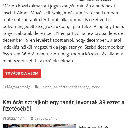
Márton közalkalmazotti jogviszonyát, miután a budapesti
Jaschik Álmos Művészeti Szakgimnázium és Technikumban
matematikát tanító férfi több alkalommal is részt vett a
polgári engedetlenségi akciókban, írja a Telex. A lap úgy tudja,
hogy Szabónak december 31-én járt volna le a próbaideje, de
december 19-én levelet kapott arról, hogy december 30-ától
indoklás nélkül megszűnik a jogviszonya. Szabó decemberben
összesen 36 órát nem tartott meg, mert a közoktatás állapota
miatt szervezett tiltakozó akciókban…
TOVÁBB OLVASOM
,
,
Magyarország
kirúgás
polgári engedetlenség
tanár
Két órát sztrájkolt egy tanár, levontak 33 ezret a
fizetéséből
2022.11.11.
szabolcs24.hu
Matematikát és