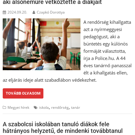
aki alsóneműre vetkőztette a diákjait
2024.09.20.
Czapkó Dorottya
A rendőrség kihallgatta
azt a nyírmeggyesi
pedagógust, aki a
büntetés egy különös
formáját választotta,
írja a Police.hu. A 44
éves tanárnő panasszal
élt a kihallgatás ellen,
az eljárás ideje alatt szabadlábon védekezhet.
TOVÁBB OLVASOM
,
,
Megyei hírek
iskola
rendőrség
tanár
A szabolcsi iskolában tanuló diákok fele
hátrányos helyzetű, de mindenki továbbtanul