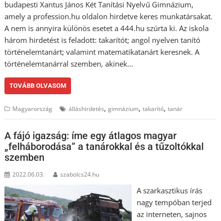
budapesti Xantus János Két Tanítási Nyelvű Gimnázium,
amely a profession.hu oldalon hirdetve keres munkatársakat.
A nem is annyira különös esetet a 444.hu szúrta ki. Az iskola
három hirdetést is feladott: takarítót; angol nyelven tanító
történelemtanárt; valamint matematikatanárt keresnek. A
történelemtanárral szemben, akinek…
TOVÁBB OLVASOM
,
,
,
Magyarország
álláshirdetés
gimnázium
takarító
tanár
A fájó igazság: íme egy átlagos magyar
„felháborodása” a tanárokkal és a tűzoltókkal
szemben
2022.06.03.
szabolcs24.hu
A szarkasztikus írás
nagy tempóban terjed
az interneten, sajnos