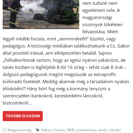
nem tudunk nem
egyetérteni vele. A
magyarországi
viszonyok tökéletes
felvázolása. Miért
legyél inkább focista, mint „semmirekellő” tűzoltó, vagy
pedagógus. A közösségi médiában találkozhattunk a Cs. Gábor
által posztolt írással, ami elképesztően betalál. Sajnos.
„Felháborítónak tartom, hogy az egész nyáron vakációzó, de
tanév közben is legfeljebb 8-tól 16 óráig – tehát csak 8 órát –
dolgozó pedagógusok megint megússzák az extraprofit-
különadó fizetését. Meddig akarnak még a társadalom nyakán
élősködni?! Hány bőrt fog még a kormány lenyúzni a
szerencsétlen bankokról, kereskedelmi láncokról,
biztosítókról…
TOVÁBB OLVASOM
,
,
,
,
,
Magyarország
fidesz
focista
NER
szarkazmus
tanár
tűzoltó