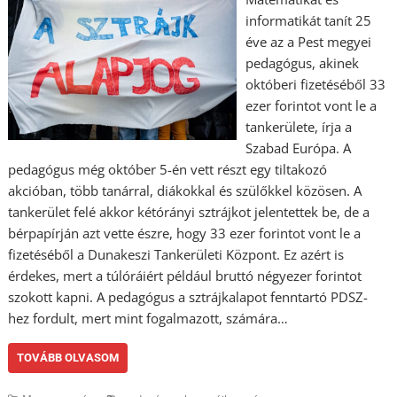
informatikát tanít 25
éve az a Pest megyei
pedagógus, akinek
októberi fizetéséből 33
ezer forintot vont le a
tankerülete, írja a
Szabad Európa. A
pedagógus még október 5-én vett részt egy tiltakozó
akcióban, több tanárral, diákokkal és szülőkkel közösen. A
tankerület felé akkor kétórányi sztrájkot jelentettek be, de a
bérpapírján azt vette észre, hogy 33 ezer forintot vont le a
fizetéséből a Dunakeszi Tankerületi Központ. Ez azért is
érdekes, mert a túlóráiért például bruttó négyezer forintot
szokott kapni. A pedagógus a sztrájkalapot fenntartó PDSZ-
hez fordult, mert mint fogalmazott, számára…
TOVÁBB OLVASOM