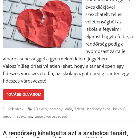
éves diákjával
szexchatelt, teljes
véletlenségből az
iskola a fegyelmi
eljárást hagyta félbe, a
rendőrség pedig a
nyomozást zárta le
viharos sebességgel a gyermekvédelem jegyében.
Valószínűleg óriási véletlen lehet, hogy a tanár éppen egy
fideszes városvezető fia, az iskolaigazgató pedig szintén egy
fideszes városvezető.
TOVÁBB OLVASOM
,
,
,
,
,
,
Kék hírek
13 éves
botrány
diák
fidesz
hadházy ákos
kiskorú
,
,
,
pedofil
szexchat
tanár
városvezető
A rendőrség kihallgatta azt a szabolcsi tanárt,