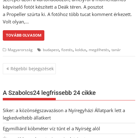
képviselő fotót készített a Deák téren. A posztot
a Propeller szúrta ki. A fotóhoz több tucat komment érkezett.
Volt olyan,…
TOVÁBB OLVASOM
,
,
,
,
Magyarország
budapest
fizetés
koldus
megélhetés
tanár
Bejegyzés
Régebbi bejegyzések
navigáció
A Szabolcs24 legfrissebb 24 cikke
Siker: a közönségszavazáson a Nyíregyházi Állatpark lett a
legkedveltebb állatkert
Egymilliárd köbméter víz tűnt el a Nyírség alól