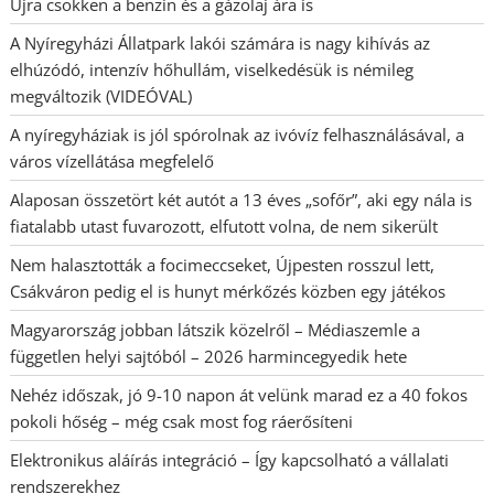
Újra csökken a benzin és a gázolaj ára is
A Nyíregyházi Állatpark lakói számára is nagy kihívás az
elhúzódó, intenzív hőhullám, viselkedésük is némileg
megváltozik (VIDEÓVAL)
A nyíregyháziak is jól spórolnak az ivóvíz felhasználásával, a
város vízellátása megfelelő
Alaposan összetört két autót a 13 éves „sofőr”, aki egy nála is
fiatalabb utast fuvarozott, elfutott volna, de nem sikerült
Nem halasztották a focimeccseket, Újpesten rosszul lett,
Csákváron pedig el is hunyt mérkőzés közben egy játékos
Magyarország jobban látszik közelről – Médiaszemle a
független helyi sajtóból – 2026 harmincegyedik hete
Nehéz időszak, jó 9-10 napon át velünk marad ez a 40 fokos
pokoli hőség – még csak most fog ráerősíteni
Elektronikus aláírás integráció – Így kapcsolható a vállalati
rendszerekhez