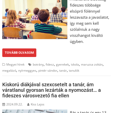
fideszes többsége
elsöprő fölénnyel
leszavazta a javaslatot,
így meg sem kell
szólalniuk a nagy
visszhangot kiváltó
ügyben.
TOVÁBB OLVASOM
,
,
,
,
,
Megyei hírek
botrány
fidesz
gyerekek
iskola
maruzsa zoltán
,
,
,
,
megalázó
nyírmeggyes
pintér sándor
tanár
tanulók
Kiskorú diákjával szexcsetelt a tanár, ám
váratlanul gyorsan lezárták a nyomozást… a
fideszes városvezető fia ellen
2024.09.22.
Kiss Lajos
Bár a tanár úr egy 13