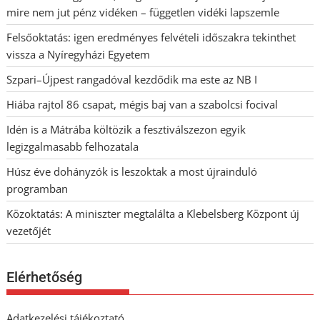
mire nem jut pénz vidéken – független vidéki lapszemle
Felsőoktatás: igen eredményes felvételi időszakra tekinthet
vissza a Nyíregyházi Egyetem
Szpari–Újpest rangadóval kezdődik ma este az NB I
Hiába rajtol 86 csapat, mégis baj van a szabolcsi focival
Idén is a Mátrába költözik a fesztiválszezon egyik
legizgalmasabb felhozatala
Húsz éve dohányzók is leszoktak a most újrainduló
programban
Közoktatás: A miniszter megtalálta a Klebelsberg Központ új
vezetőjét
Elérhetőség
Adatkezelési tájékoztató