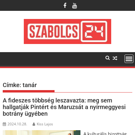
Skip
to
content
Címke:
tanár
A fideszes többség leszavazta: meg sem
hallgatják Pintért és Maruzsát a nyírmeggyesi
botrány ügyében
2024.10.28.
Kiss Lajos
A kulturális bizottság