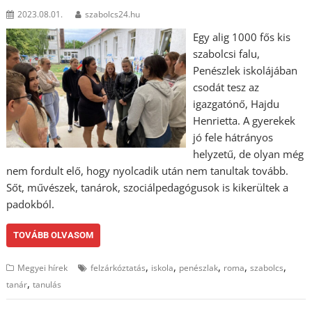
2023.08.01.
szabolcs24.hu
Egy alig 1000 fős kis
szabolcsi falu,
Penészlek iskolájában
csodát tesz az
igazgatónő, Hajdu
Henrietta. A gyerekek
jó fele hátrányos
helyzetű, de olyan még
nem fordult elő, hogy nyolcadik után nem tanultak tovább.
Sőt, művészek, tanárok, szociálpedagógusok is kikerültek a
padokból.
TOVÁBB OLVASOM
,
,
,
,
,
Megyei hírek
felzárkóztatás
iskola
penészlak
roma
szabolcs
,
tanár
tanulás