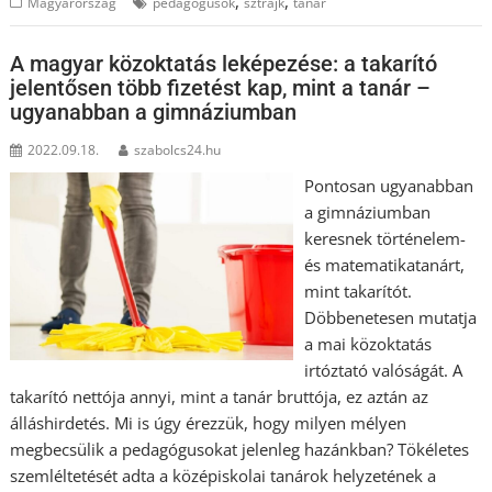
,
,
Magyarország
pedagógusok
sztrájk
tanár
A magyar közoktatás leképezése: a takarító
jelentősen több fizetést kap, mint a tanár –
ugyanabban a gimnáziumban
2022.09.18.
szabolcs24.hu
Pontosan ugyanabban
a gimnáziumban
keresnek történelem-
és matematikatanárt,
mint takarítót.
Döbbenetesen mutatja
a mai közoktatás
irtóztató valóságát. A
takarító nettója annyi, mint a tanár bruttója, ez aztán az
álláshirdetés. Mi is úgy érezzük, hogy milyen mélyen
megbecsülik a pedagógusokat jelenleg hazánkban? Tökéletes
szemléltetését adta a középiskolai tanárok helyzetének a