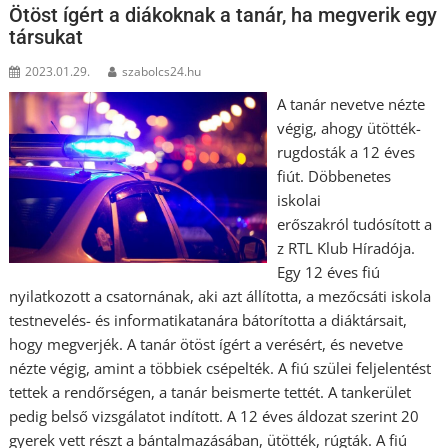
Ötöst ígért a diákoknak a tanár, ha megverik egy
társukat
2023.01.29.
szabolcs24.hu
A tanár nevetve nézte
végig, ahogy ütötték-
rugdosták a 12 éves
fiút. Döbbenetes
iskolai
erőszakról tudósított a
z RTL Klub Híradója.
Egy 12 éves fiú
nyilatkozott a csatornának, aki azt állította, a mezőcsáti iskola
testnevelés- és informatikatanára bátorította a diáktársait,
hogy megverjék. A tanár ötöst ígért a verésért, és nevetve
nézte végig, amint a többiek csépelték. A fiú szülei feljelentést
tettek a rendőrségen, a tanár beismerte tettét. A tankerület
pedig belső vizsgálatot indított. A 12 éves áldozat szerint 20
gyerek vett részt a bántalmazásában, ütötték, rúgták. A fiú