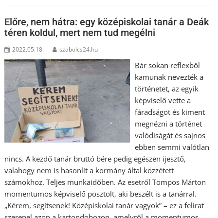
Előre, nem hátra: egy középiskolai tanár a Deák
téren koldul, mert nem tud megélni
2022.05.18.
szabolcs24.hu
Bár sokan reflexből
kamunak nevezték a
történetet, az egyik
képviselő vette a
fáradságot és kiment
megnézni a történet
valódiságát és sajnos
ebben semmi valótlan
nincs. A kezdő tanár bruttó bére pedig egészen ijesztő,
valahogy nem is hasonlít a kormány által közzétett
számokhoz. Teljes munkaidőben. Az esetről Tompos Márton
momentumos képviselő posztolt, aki beszélt is a tanárral.
„Kérem, segítsenek! Középiskolai tanár vagyok” – ez a felirat
szerepel azon a kartondobozon, amelyről a momentumos