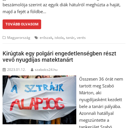
beszámolója szerint az egyik diák hátulról meghúzta a haját,
majd a fejét a földbe…
TOVÁBB OLVASOM
,
,
,
Magyarország
erőszak
iskola
tanár
verés
Kirúgtak egy polgári engedetlenségben részt
vevő nyugdíjas matektanárt
2023.01.12.
szabolcs24.hu
Összesen 36 órát nem
tartott meg Szabó
Márton, aki
nyugdíjasként kezdett
bele a tanári pályába.
Azonnali hatállyal
megszüntette a
tankerület Szabó