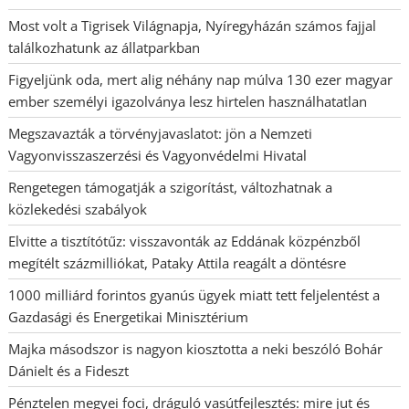
Most volt a Tigrisek Világnapja, Nyíregyházán számos fajjal
találkozhatunk az állatparkban
Figyeljünk oda, mert alig néhány nap múlva 130 ezer magyar
ember személyi igazolványa lesz hirtelen használhatatlan
Megszavazták a törvényjavaslatot: jön a Nemzeti
Vagyonvisszaszerzési és Vagyonvédelmi Hivatal
Rengetegen támogatják a szigorítást, változhatnak a
közlekedési szabályok
Elvitte a tisztítótűz: visszavonták az Eddának közpénzből
megítélt százmilliókat, Pataky Attila reagált a döntésre
1000 milliárd forintos gyanús ügyek miatt tett feljelentést a
Gazdasági és Energetikai Minisztérium
Majka másodszor is nagyon kiosztotta a neki beszóló Bohár
Dánielt és a Fideszt
Pénztelen megyei foci, dráguló vasútfejlesztés: mire jut és