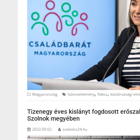
,
,
Magyarország
bűncselekmény
fidesz
köztársasági eln
Tizenegy éves kislányt fogdosott erősz
Szolnok megyében
2022.09.02.
szabolcs24.hu