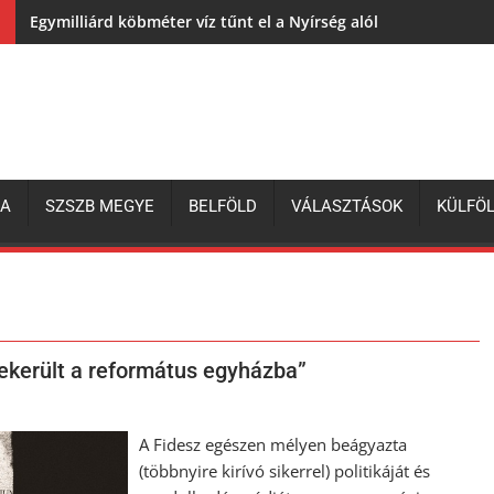
Egymilliárd köbméter víz tűnt el a Nyírség alól
ZA
SZSZB MEGYE
BELFÖLD
VÁLASZTÁSOK
KÜLFÖ
bekerült a református egyházba”
A Fidesz egészen mélyen beágyazta
(többnyire kirívó sikerrel) politikáját és