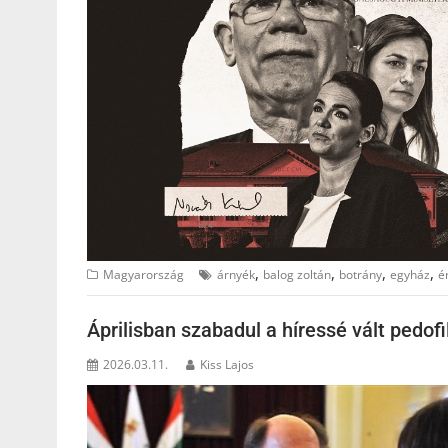
,
,
,
,
Magyarország
árnyék
balog zoltán
botrány
egyház
é
Áprilisban szabadul a híressé vált pedofi
2026.03.11.
Kiss Lajos