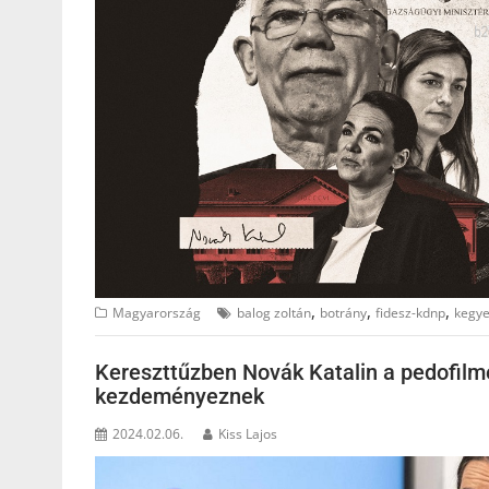
,
,
,
Magyarország
balog zoltán
botrány
fidesz-kdnp
kegy
Kereszttűzben Novák Katalin a pedofil
kezdeményeznek
2024.02.06.
Kiss Lajos