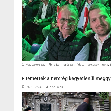
,
,
,
,
Magyarország
elítélt
erőszak
fidesz
harcosok klubja
Eltemették a nemrég kegyetlenül meggyilk
2024.10.03.
Kiss Lajos