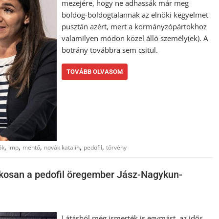
mezejére, hogy ne adhassák már meg
boldog-boldogtalannak az elnöki kegyelmet
pusztán azért, mert a kormányzópártokhoz
valamilyen módon közel álló személy(ek). A
botrány továbbra sem csitul.
TOVÁBB OLVASOM
,
,
,
,
,
ök
lmp
mentő
novák katalin
pedofil
törvény
akosan a pedofil öregember Jász-Nagykun-
Látásból még ismerték is egymást, az idős