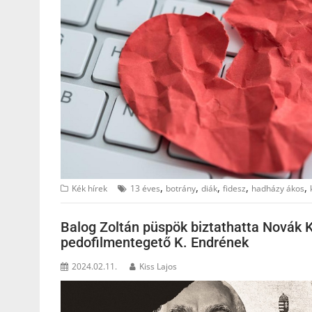
,
,
,
,
,
Kék hírek
13 éves
botrány
diák
fidesz
hadházy ákos
Balog Zoltán püspök biztathatta Novák K
pedofilmentegető K. Endrének
2024.02.11.
Kiss Lajos