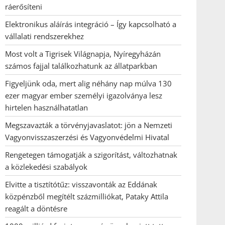
ráerősíteni
Elektronikus aláírás integráció – Így kapcsolható a
vállalati rendszerekhez
Most volt a Tigrisek Világnapja, Nyíregyházán
számos fajjal találkozhatunk az állatparkban
Figyeljünk oda, mert alig néhány nap múlva 130
ezer magyar ember személyi igazolványa lesz
hirtelen használhatatlan
Megszavazták a törvényjavaslatot: jön a Nemzeti
Vagyonvisszaszerzési és Vagyonvédelmi Hivatal
Rengetegen támogatják a szigorítást, változhatnak
a közlekedési szabályok
Elvitte a tisztítótűz: visszavonták az Eddának
közpénzből megítélt százmilliókat, Pataky Attila
reagált a döntésre