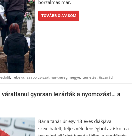
borzalmas már.
TOVÁBB OLVASOM
,
,
,
,
pedofil
rebeka
szabolcs-szatmár-bereg megye
temetés
tiszarád
m váratlanul gyorsan lezárták a nyomozást… a
Bár a tanár úr egy 13 éves diákjával
szexchatelt, teljes véletlenségből az iskola a
fegyelmi eljárást hagyta félbe, a rendőrség