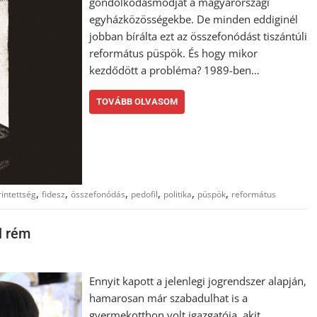
gondolkodásmódját a magyarországi
egyházközösségekbe. De minden eddiginél
jobban bírálta ezt az összefonódást tiszántúli
református püspök. És hogy mikor
kezdődött a probléma? 1989-ben…
TOVÁBB OLVASOM
,
,
,
,
,
,
rintettség
fidesz
összefonódás
pedofil
politika
püspök
református
l rém
Ennyit kapott a jelenlegi jogrendszer alapján,
hamarosan már szabadulhat is a
gyermekotthon volt igazgatója, akit