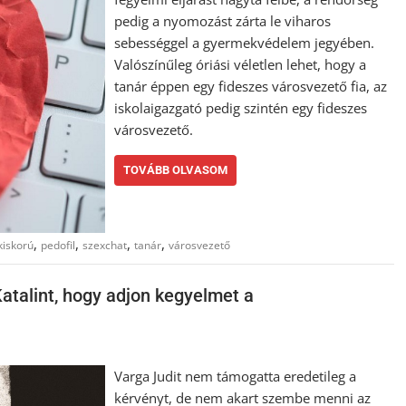
pedig a nyomozást zárta le viharos
sebességgel a gyermekvédelem jegyében.
Valószínűleg óriási véletlen lehet, hogy a
tanár éppen egy fideszes városvezető fia, az
iskolaigazgató pedig szintén egy fideszes
városvezető.
TOVÁBB OLVASOM
,
,
,
,
kiskorú
pedofil
szexchat
tanár
városvezető
atalint, hogy adjon kegyelmet a
Varga Judit nem támogatta eredetileg a
kérvényt, de nem akart szembe menni az