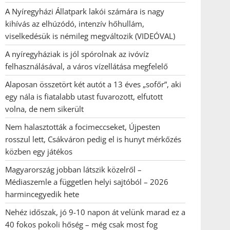
A Nyíregyházi Állatpark lakói számára is nagy
kihívás az elhúzódó, intenzív hőhullám,
viselkedésük is némileg megváltozik (VIDEÓVAL)
A nyíregyháziak is jól spórolnak az ivóvíz
felhasználásával, a város vízellátása megfelelő
Alaposan összetört két autót a 13 éves „sofőr”, aki
egy nála is fiatalabb utast fuvarozott, elfutott
volna, de nem sikerült
Nem halasztották a focimeccseket, Újpesten
rosszul lett, Csákváron pedig el is hunyt mérkőzés
közben egy játékos
Magyarország jobban látszik közelről –
Médiaszemle a független helyi sajtóból – 2026
harmincegyedik hete
Nehéz időszak, jó 9-10 napon át velünk marad ez a
40 fokos pokoli hőség – még csak most fog