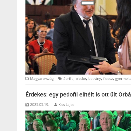
,
,
,
,
Magyarország
április
bicske
botrány
fidesz
gyermeko
Érdekes: egy pedofil elítélt is ott ült O
2025.05.19.
Kiss Lajos