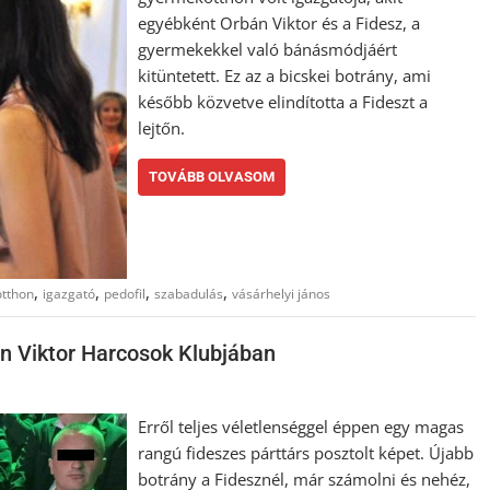
egyébként Orbán Viktor és a Fidesz, a
gyermekekkel való bánásmódjáért
kitüntetett. Ez az a bicskei botrány, ami
később közvetve elindította a Fideszt a
lejtőn.
TOVÁBB OLVASOM
,
,
,
,
tthon
igazgató
pedofil
szabadulás
vásárhelyi jános
rbán Viktor Harcosok Klubjában
Erről teljes véletlenséggel éppen egy magas
rangú fideszes párttárs posztolt képet. Újabb
botrány a Fidesznél, már számolni és nehéz,