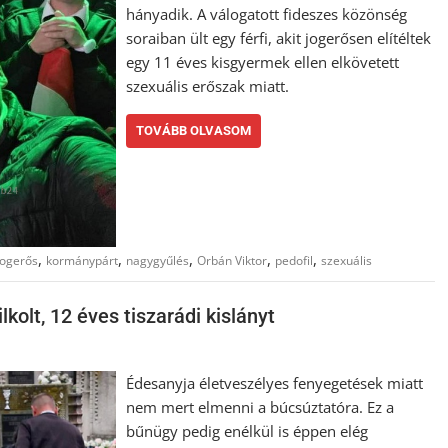
hányadik. A válogatott fideszes közönség
soraiban ült egy férfi, akit jogerősen elítéltek
egy 11 éves kisgyermek ellen elkövetett
szexuális erőszak miatt.
TOVÁBB OLVASOM
,
,
,
,
,
jogerős
kormánypárt
nagygyűlés
Orbán Viktor
pedofil
szexuális
olt, 12 éves tiszarádi kislányt
Édesanyja életveszélyes fenyegetések miatt
nem mert elmenni a búcsúztatóra. Ez a
bűnügy pedig enélkül is éppen elég