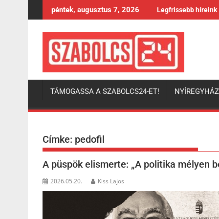
Skip
péntek, augusztus 7, 2026
Legfrissebb híreink
to
content
TÁMOGASSA A SZABOLCS24-ET!
NYÍREGYHÁ
Címke:
pedofil
A püspök elismerte: „A politika mélyen 
2026.05.20.
Kiss Lajos