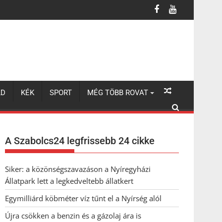
LD
KÉK
SPORT
MÉG TÖBB ROVAT
A Szabolcs24 legfrissebb 24 cikke
Siker: a közönségszavazáson a Nyíregyházi
Állatpark lett a legkedveltebb állatkert
Egymilliárd köbméter víz tűnt el a Nyírség alól
Újra csökken a benzin és a gázolaj ára is