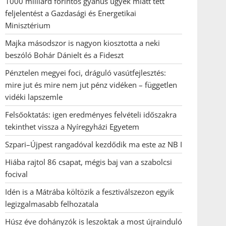
1000 milliárd forintos gyanús ügyek miatt tett
feljelentést a Gazdasági és Energetikai
Minisztérium
Majka másodszor is nagyon kiosztotta a neki
beszóló Bohár Dánielt és a Fideszt
Pénztelen megyei foci, dráguló vasútfejlesztés:
mire jut és mire nem jut pénz vidéken – független
vidéki lapszemle
Felsőoktatás: igen eredményes felvételi időszakra
tekinthet vissza a Nyíregyházi Egyetem
Szpari–Újpest rangadóval kezdődik ma este az NB I
Hiába rajtol 86 csapat, mégis baj van a szabolcsi
focival
Idén is a Mátrába költözik a fesztiválszezon egyik
legizgalmasabb felhozatala
Húsz éve dohányzók is leszoktak a most újrainduló