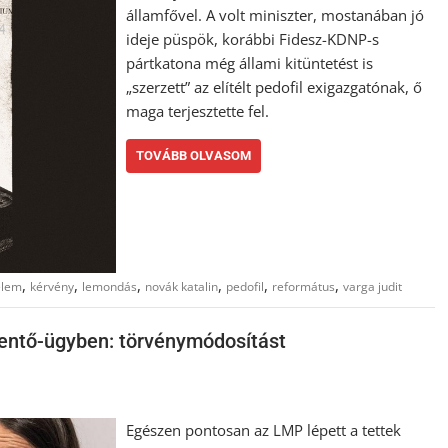
államfővel. A volt miniszter, mostanában jó
ideje püspök, korábbi Fidesz-KDNP-s
pártkatona még állami kitüntetést is
„szerzett” az elítélt pedofil exigazgatónak, ő
maga terjesztette fel.
TOVÁBB OLVASOM
,
,
,
,
,
,
elem
kérvény
lemondás
novák katalin
pedofil
református
varga judit
mentő-ügyben: törvénymódosítást
Egészen pontosan az LMP lépett a tettek