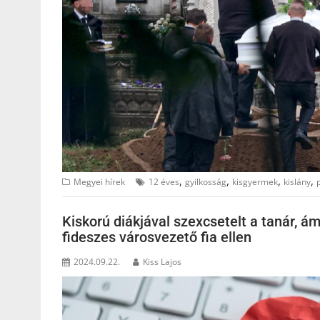
,
,
,
,
Megyei hírek
12 éves
gyilkosság
kisgyermek
kislány
Kiskorú diákjával szexcsetelt a tanár, á
fideszes városvezető fia ellen
2024.09.22.
Kiss Lajos