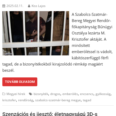
2025.02.11.
Kiss Lajos
A Szabolcs-Szatmár-
Bereg Megyei Rendőr-
főkapitányság Bűnügyi
Osztálya lezárta M.
Krisztofer aktáját. A
minősített
emberöléssel is vádolt,
kábítószerfüggő férfi
tagad, de a bizonyítékokból kirajzolódó rémkép magáért
beszél.
TOVÁBB OLVASOM
,
,
,
,
,
Megyei hírek
bizonyíték
drogos
emberölés
encsencs
gyilkosság
,
,
,
krisztofer
rendőrség
szabolcs-szatmár-bereg megye
tagad
Szenzációs és ijesztő: életnagyságú 3D-s