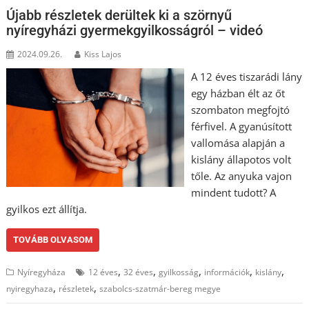
Újabb részletek derültek ki a szörnyű
nyíregyházi gyermekgyilkosságról – videó
2024.09.26.
Kiss Lajos
A 12 éves tiszarádi lány
egy házban élt az őt
szombaton megfojtó
férfivel. A gyanúsított
vallomása alapján a
kislány állapotos volt
tőle. Az anyuka vajon
mindent tudott? A
gyilkos ezt állítja.
TOVÁBB OLVASOM
,
,
,
,
,
Nyíregyháza
12 éves
32 éves
gyilkosság
információk
kislány
,
,
nyiregyhaza
részletek
szabolcs-szatmár-bereg megye