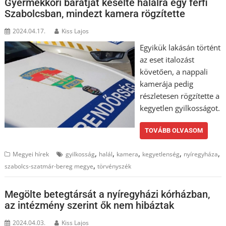
Gyermekkori barátját késelte halálra egy férfi
Szabolcsban, mindezt kamera rögzítette
2024.04.17.
Kiss Lajos
Egyikük lakásán történt
az eset italozást
követően, a nappali
kamerája pedig
részletesen rögzítette a
kegyetlen gyilkosságot.
TOVÁBB OLVASOM
,
,
,
,
,
Megyei hírek
gyilkosság
halál
kamera
kegyetlenség
nyíregyháza
,
szabolcs-szatmár-bereg megye
törvényszék
Megölte betegtársát a nyíregyházi kórházban,
az intézmény szerint ők nem hibáztak
2024.04.03.
Kiss Lajos