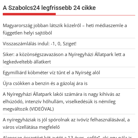
A Szabolcs24 legfrissebb 24 cikke
Magyarország jobban látszik közelről – heti médiaszemle a
független helyi sajtóból
Visszaszámlálás indul: -1, 0, Sziget!
Siker: a közönségszavazáson a Nyíregyházi Állatpark lett a
legkedveltebb állatkert
Egymilliárd köbméter víz tűnt el a Nyírség alól
Újra csökken a benzin és a gázolaj ára is
A Nyíregyházi Állatpark lakói számára is nagy kihívás az
elhúzódó, intenzív hőhullám, viselkedésük is némileg
megváltozik (VIDEÓVAL)
A nyíregyháziak is jól spórolnak az ivóvíz felhasználásával, a
város vízellátása megfelelő
Alaposan összetört két autót a 13 éves „sofőr”, aki egy nála is