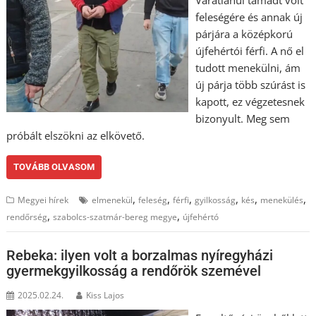
feleségére és annak új
párjára a középkorú
újfehértói férfi. A nő el
tudott menekülni, ám
új párja több szúrást is
kapott, ez végzetesnek
bizonyult. Meg sem
próbált elszökni az elkövető.
TOVÁBB OLVASOM
,
,
,
,
,
,
Megyei hírek
elmenekül
feleség
férfi
gyilkosság
kés
menekülés
,
,
rendőrség
szabolcs-szatmár-bereg megye
újfehértó
Rebeka: ilyen volt a borzalmas nyíregyházi
gyermekgyilkosság a rendőrök szemével
2025.02.24.
Kiss Lajos