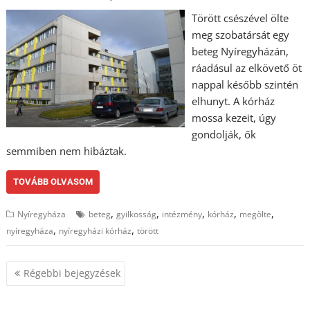
Törött csészével ölte
meg szobatársát egy
beteg Nyíregyházán,
ráadásul az elkövető öt
nappal később szintén
elhunyt. A kórház
mossa kezeit, úgy
gondolják, ők
semmiben nem hibáztak.
TOVÁBB OLVASOM
,
,
,
,
,
Nyíregyháza
beteg
gyilkosság
intézmény
kórház
megölte
,
,
nyíregyháza
nyíregyházi kórház
törött
Bejegyzés
Régebbi bejegyzések
navigáció