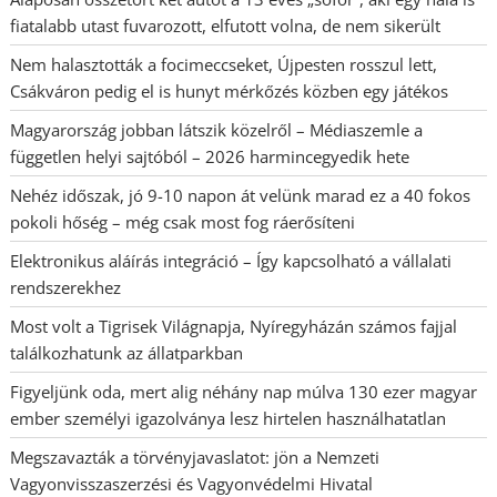
fiatalabb utast fuvarozott, elfutott volna, de nem sikerült
Nem halasztották a focimeccseket, Újpesten rosszul lett,
Csákváron pedig el is hunyt mérkőzés közben egy játékos
Magyarország jobban látszik közelről – Médiaszemle a
független helyi sajtóból – 2026 harmincegyedik hete
Nehéz időszak, jó 9-10 napon át velünk marad ez a 40 fokos
pokoli hőség – még csak most fog ráerősíteni
Elektronikus aláírás integráció – Így kapcsolható a vállalati
rendszerekhez
Most volt a Tigrisek Világnapja, Nyíregyházán számos fajjal
találkozhatunk az állatparkban
Figyeljünk oda, mert alig néhány nap múlva 130 ezer magyar
ember személyi igazolványa lesz hirtelen használhatatlan
Megszavazták a törvényjavaslatot: jön a Nemzeti
Vagyonvisszaszerzési és Vagyonvédelmi Hivatal