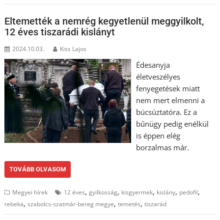
Eltemették a nemrég kegyetlenül meggyilkolt,
12 éves tiszarádi kislányt
2024.10.03.
Kiss Lajos
Édesanyja
életveszélyes
fenyegetések miatt
nem mert elmenni a
búcsúztatóra. Ez a
bűnügy pedig enélkül
is éppen elég
borzalmas már.
TOVÁBB OLVASOM
,
,
,
,
,
Megyei hírek
12 éves
gyilkosság
kisgyermek
kislány
pedofil
,
,
,
rebeka
szabolcs-szatmár-bereg megye
temetés
tiszarád