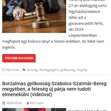
27-én életfogytig tartó
fegyházbüntetésre
ítélte azt a
gávavencsellői férfit,
aki 2024
szeptemberében
megfojtott egy kiskorú lányt a Sóstói-erdőben. Az ítélet nem
jogerős.
TOVÁBB OLVASOM
,
,
,
Kék hírek
bíróság
életfogytiglan
gyilkosság
megfojt
Borzalmas gyilkosság Szabolcs-Szatmár-Bereg
megyében, a feleség új párja nem tudott
elmenekülni (videóval)
2026.03.06.
Kiss Lajos
Váratlanul támadt volt