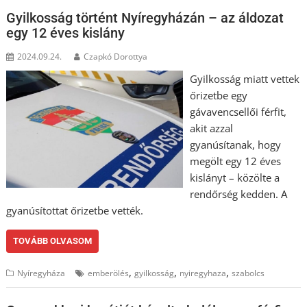
Gyilkosság történt Nyíregyházán – az áldozat
egy 12 éves kislány
2024.09.24.
Czapkó Dorottya
Gyilkosság miatt vettek
őrizetbe egy
gávavencsellői férfit,
akit azzal
gyanúsítanak, hogy
megölt egy 12 éves
kislányt – közölte a
rendőrség kedden. A
gyanúsítottat őrizetbe vették.
TOVÁBB OLVASOM
,
,
,
Nyíregyháza
emberölés
gyilkosság
nyiregyhaza
szabolcs