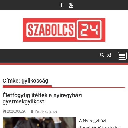
Skip
to
content
Címke:
gyilkosság
Életfogytig ítélték a nyíregyházi
gyermekgyilkost
2026.03.29.
Palinkas Janos
A Nyíregyházi
Törvényszék március