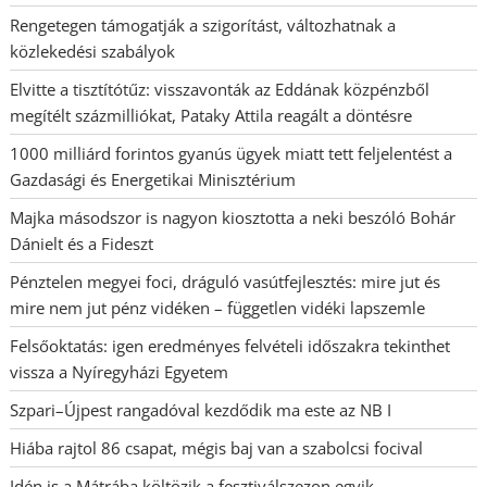
Rengetegen támogatják a szigorítást, változhatnak a
közlekedési szabályok
Elvitte a tisztítótűz: visszavonták az Eddának közpénzből
megítélt százmilliókat, Pataky Attila reagált a döntésre
1000 milliárd forintos gyanús ügyek miatt tett feljelentést a
Gazdasági és Energetikai Minisztérium
Majka másodszor is nagyon kiosztotta a neki beszóló Bohár
Dánielt és a Fideszt
Pénztelen megyei foci, dráguló vasútfejlesztés: mire jut és
mire nem jut pénz vidéken – független vidéki lapszemle
Felsőoktatás: igen eredményes felvételi időszakra tekinthet
vissza a Nyíregyházi Egyetem
Szpari–Újpest rangadóval kezdődik ma este az NB I
Hiába rajtol 86 csapat, mégis baj van a szabolcsi focival
Idén is a Mátrába költözik a fesztiválszezon egyik