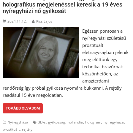
holografikus megjelenéssel keresik a 19 éves
nyíregyházi nő gyilkosát
2024.11.12.
Kiss Lajos
Egészen pontosan a
nyíregyházi születésű
prostituált
életnagyságban jelenik
meg előttünk egy
technikai bravúrnak
köszönhetően, az
amszterdami
rendőrség így próbál gyilkosa nyomára bukkanni. A rejtély
ráadásul 15 éve megoldatlan.
TOVÁBB OLVASOM
,
,
,
,
,
Nyíregyháza
3D-s
gyilkosság
hollandia
hologram
nyiregyhaza
,
prostituált
rejtély