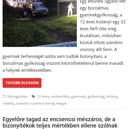
Egy eltűnési ügyből lett
egy borzalmas
gyermekgyilkosság, a
12 éves kislányt egy 32
éves férfi ölte meg
brutálisan, miközben
köztük tiltott szerelmi
viszony állt fenn. A
gyermek terhességét azóta sem tudták bizonyítani, a
borzalmas gyilkosság viszont kitörölhetetlenül benne maradt
a helyiek emlékezetében.
TOVÁBB OLVASOM
,
,
,
,
,
Nyíregyháza
12 éves
emberölés
gyermek
gyilkosság
kislány
,
rebeka
szabolcs-szatmár-bereg megye
Egyelőre tagad az encsencsi mészáros, de a
bizonyítékok teljes mértékben ellene szólnak