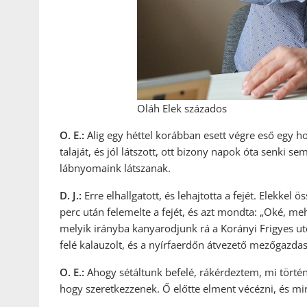
Oláh Elek százados
O. E.:
Alig egy héttel korábban esett végre eső egy ho
talaját, és jól látszott, ott bizony napok óta senki 
lábnyomaink látszanak.
D. J.:
Erre elhallgatott, és lehajtotta a fejét. Elekke
perc után felemelte a fejét, és azt mondta: „Oké, meh
melyik irányba kanyarodjunk rá a Korányi Frigyes utc
felé kalauzolt, és a nyírfaerdőn átvezető mezőgazdas
O. E.:
Ahogy sétáltunk befelé, rákérdeztem, mi történt
hogy szeretkezzenek. Ő előtte elment vécézni, és mir