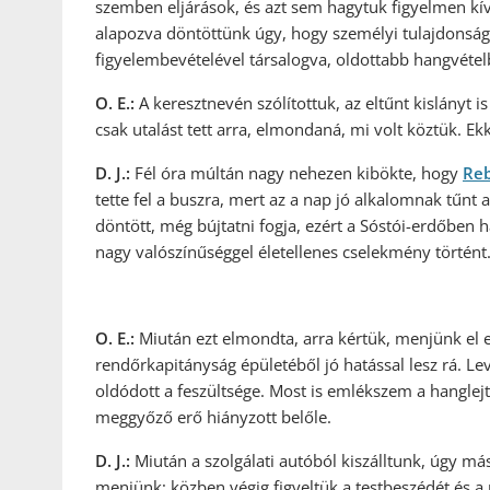
szemben eljárások, és azt sem hagytuk figyelmen kívü
alapozva döntöttünk úgy, hogy személyi tulajdonsága
figyelembevételével társalogva, oldottabb hangvéte
O. E.:
A keresztnevén szólítottuk, az eltűnt kislányt 
csak utalást tett arra, elmondaná, mi volt köztük. 
D. J.:
Fél óra múltán nagy nehezen kibökte, hogy
Reb
tette fel a buszra, mert az a nap jó alkalomnak tűnt 
döntött, még bújtatni fogja, ezért a Sóstói-erdőben h
nagy valószínűséggel életellenes cselekmény történt
O. E.:
Miután ezt elmondta, arra kértük, menjünk el
rendőrkapitányság épületéből jó hatással lesz rá. Le
oldódott a feszültsége. Most is emlékszem a hanglejt
meggyőző erő hiányzott belőle.
D. J.:
Miután a szolgálati autóból kiszálltunk, úgy m
menjünk; közben végig figyeltük a testbeszédét és a 