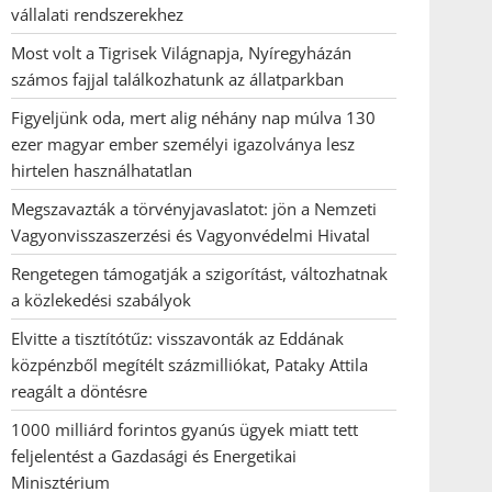
vállalati rendszerekhez
Most volt a Tigrisek Világnapja, Nyíregyházán
számos fajjal találkozhatunk az állatparkban
Figyeljünk oda, mert alig néhány nap múlva 130
ezer magyar ember személyi igazolványa lesz
hirtelen használhatatlan
Megszavazták a törvényjavaslatot: jön a Nemzeti
Vagyonvisszaszerzési és Vagyonvédelmi Hivatal
Rengetegen támogatják a szigorítást, változhatnak
a közlekedési szabályok
Elvitte a tisztítótűz: visszavonták az Eddának
közpénzből megítélt százmilliókat, Pataky Attila
reagált a döntésre
1000 milliárd forintos gyanús ügyek miatt tett
feljelentést a Gazdasági és Energetikai
Minisztérium