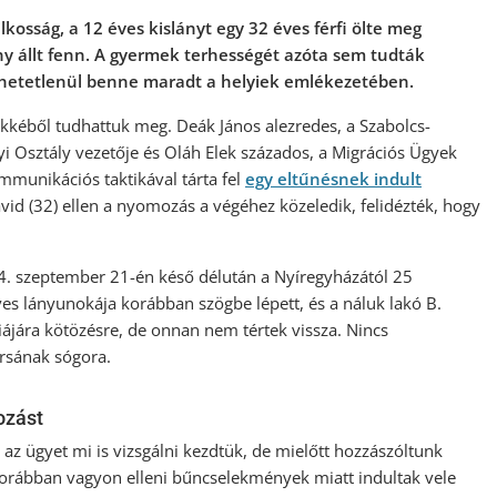
kosság, a 12 éves kislányt egy 32 éves férfi ölte meg
ony állt fenn. A gyermek terhességét azóta sem tudták
rölhetetlenül benne maradt a helyiek emlékezetében.
kkéből tudhattuk meg. Deák János alezredes, a Szabolcs-
 Osztály vezetője és Oláh Elek százados, a Migrációs Ügyek
munikációs taktikával tárta fel
egy eltűnésnek indult
id (32) ellen a nyomozás a végéhez közeledik, felidézték, hogy
24. szeptember 21-én késő délután a Nyíregyházától 25
ves lányunokája korábban szögbe lépett, és a náluk lakó B.
iájára kötözésre, de onnan nem tértek vissza. Nincs
ársának sógora.
ozást
z ügyet mi is vizsgálni kezdtük, de mielőtt hozzászóltunk
. Korábban vagyon elleni bűncselekmények miatt indultak vele