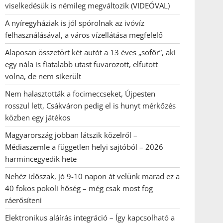
viselkedésük is némileg megváltozik (VIDEÓVAL)
A nyíregyháziak is jól spórolnak az ivóvíz
felhasználásával, a város vízellátása megfelelő
Alaposan összetört két autót a 13 éves „sofőr”, aki
egy nála is fiatalabb utast fuvarozott, elfutott
volna, de nem sikerült
Nem halasztották a focimeccseket, Újpesten
rosszul lett, Csákváron pedig el is hunyt mérkőzés
közben egy játékos
Magyarország jobban látszik közelről –
Médiaszemle a független helyi sajtóból – 2026
harmincegyedik hete
Nehéz időszak, jó 9-10 napon át velünk marad ez a
40 fokos pokoli hőség – még csak most fog
ráerősíteni
Elektronikus aláírás integráció – Így kapcsolható a