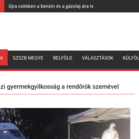
Újra csökken a benzin és a gázolaj ára is
ZA
SZSZB MEGYE
BELFÖLD
VÁLASZTÁSOK
KÜLFÖ
házi gyermekgyilkosság a rendőrök szemével