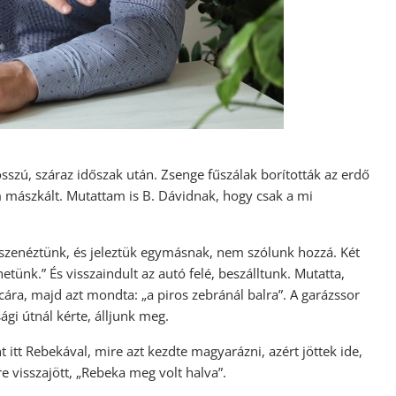
sszú, száraz időszak után. Zsenge fűszálak borították az erdő
sem mászkált. Mutattam is B. Dávidnak, hogy csak a mi
l összenéztünk, és jeleztük egymásnak, nem szólunk hozzá. Két
etünk.” És visszaindult az autó felé, beszálltunk. Mutatta,
ára, majd azt mondta: „a piros zebránál balra”. A garázssor
ági útnál kérte, álljunk meg.
 itt Rebekával, mire azt kezdte magyarázni, azért jöttek ide,
e visszajött, „Rebeka meg volt halva”.