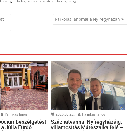
,
,
kislány
rebeka
szabolcs-szatmár-bereg megye
tt
Parkolási anomália Nyíregyházán
Palinkas Janos
2026.07.22.
Palinkas Janos
pódiumbeszélgetést
Százhatvannal Nyíregyházáig,
 a Júlia Fürdő
villamosítás Mátészalka felé –