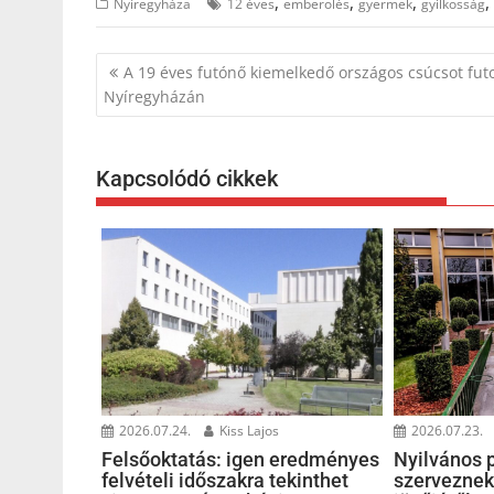
,
,
,
,
Nyíregyháza
12 éves
emberölés
gyermek
gyilkosság
Bejegyzés
A 19 éves futónő kiemelkedő országos csúcsot futo
navigáció
Nyíregyházán
Kapcsolódó cikkek
2026.07.24.
Kiss Lajos
2026.07.23.
Felsőoktatás: igen eredményes
Nyilvános 
felvételi időszakra tekinthet
szerveznek