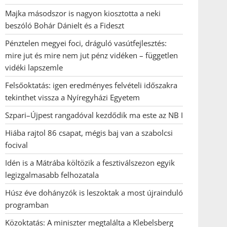
Majka másodszor is nagyon kiosztotta a neki
beszóló Bohár Dánielt és a Fideszt
Pénztelen megyei foci, dráguló vasútfejlesztés:
mire jut és mire nem jut pénz vidéken – független
vidéki lapszemle
Felsőoktatás: igen eredményes felvételi időszakra
tekinthet vissza a Nyíregyházi Egyetem
Szpari–Újpest rangadóval kezdődik ma este az NB I
Hiába rajtol 86 csapat, mégis baj van a szabolcsi
focival
Idén is a Mátrába költözik a fesztiválszezon egyik
legizgalmasabb felhozatala
Húsz éve dohányzók is leszoktak a most újrainduló
programban
Közoktatás: A miniszter megtalálta a Klebelsberg