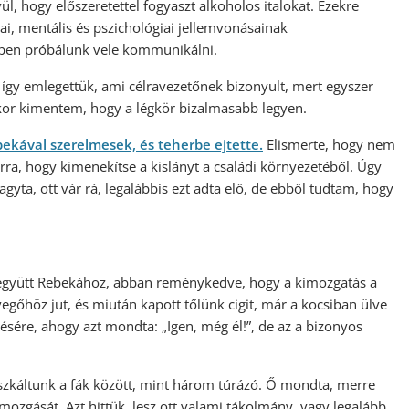
l, hogy előszeretettel fogyaszt alkoholos italokat. Ezekre
i, mentális és pszichológiai jellemvonásainak
lben próbálunk vele kommunikálni.
is így emlegettük, ami célravezetőnek bizonyult, mert egyszer
Ekkor kimentem, hogy a légkör bizalmasabb legyen.
ekával szerelmesek, és teherbe ejtette.
Elismerte, hogy nem
arra, hogy kimenekítse a kislányt a családi környezetéből. Úgy
agyta, ott vár rá, legalábbis ezt adta elő, de ebből tudtam, hogy
.
 együtt Rebekához, abban reménykedve, hogy a kimozgatás a
vegőhöz jut, és miután kapott tőlünk cigit, már a kocsiban ülve
ésére, ahogy azt mondta: „Igen, még él!”, de az a bizonyos
ászkáltunk a fák között, mint három túrázó. Ő mondta, merre
mozgását. Azt hittük, lesz ott valami tákolmány, vagy legalább