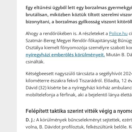
Egy eltűnési ügyből lett egy borzalmas gyermekgyil
brutálisan, miközben köztük tiltott szerelmi visz
bizonyítani, a borzalmas gyilkosság viszont kitö
Ahogy a rendőrökében is. A részleteket a
Police.hu
ci
Szatmár-Bereg Megyei Rendőr-főkapitányság Bűnügyi
Osztálya kiemelt főnyomozója személyre szabott kom
nyíregyházi emberölés körülményeit.
Miután B. Dáv
csinálták.
Kétségbeesett nagyszülő tárcsázta a segélyhívót 20
kilométerre északra fekvő Tiszarádról. Előadta, 12 é
Dávid (32) kísérte be a nyíregyházi kórház ambulanc
mobiltelefonja a férfinak, aki a bejelentő lánya élett
Felépített taktika szerint vitték végig a nyom
D. J.:
A körülmények bűncselekményt sejtettek, ezért a
volna, B. Dávidot profiloztuk, felkészültünk belőle