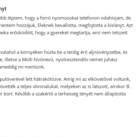
nyt
rébb léptem, hogy a forró nyomosokat telefonon odahívjam, de
mentem hozzájuk, Eleknek bevallotta, megfojtotta a kislányt. Azt
ebeka erősködött, hogy a gyereket megtartja, ami nem tetszett
 valahol a környéken húzta be a térdig érő aljnövényzetbe, és
e, illetve a Molli hívónevű, nyolcesztendős német juhász
, ameddig mi mentünk.
a pulóverével lett hátrakötözve. Amíg mi az elkövetővel voltunk,
övették a teljes útvonalukat, melyeken az is látszott, amikor B.
er bort. Később a szakértő a terhesség tényét nem állapította