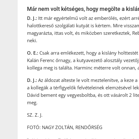
Már nem volt kétséges, hogy megölte a kislá
D. J.:
Itt már egyértelmű volt az emberölés, ezért ar
halottkereső szolgálati kutyát is kértem. Mire vissza
magyarázta, ittas volt, és miközben szeretkeztek, R
neki.
O. E.:
Csak arra emlékezett, hogy a kislány holttestét
Kalán Ferenc őrnagy, a kutyavezető alosztály vezetőj
kollega meg is találta. Harminc méterre volt onnan
D. J.:
Az áldozat alteste le volt meztelenítve, a keze 
a kollegák a térfigyelők felvételeinek elemzésével lek
Dávid bement egy vegyesboltba, és ott vásárolt 2 lit
meg.
SZ. Z. J.
FOTÓ: NAGY ZOLTÁN, RENDŐRSÉG