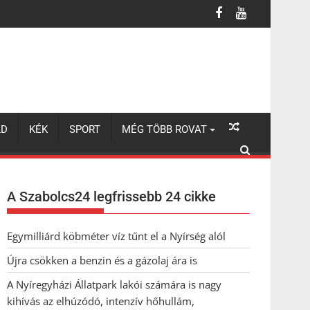
LD
KÉK
SPORT
MÉG TÖBB ROVAT
A Szabolcs24 legfrissebb 24 cikke
Egymilliárd köbméter víz tűnt el a Nyírség alól
Újra csökken a benzin és a gázolaj ára is
A Nyíregyházi Állatpark lakói számára is nagy
kihívás az elhúzódó, intenzív hőhullám,